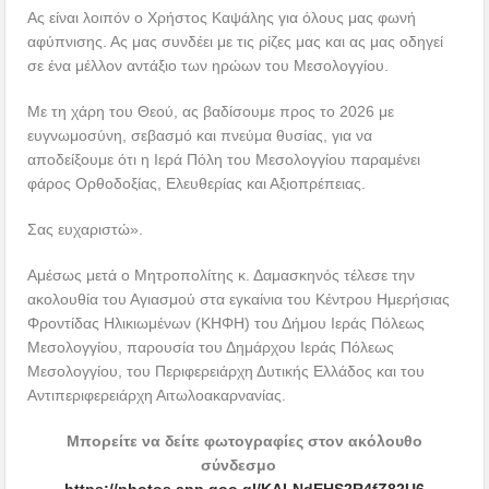
Ας είναι λοιπόν ο Χρήστος Καψάλης για όλους μας φωνή
αφύπνισης. Ας μας συνδέει με τις ρίζες μας και ας μας οδηγεί
σε ένα μέλλον αντάξιο των ηρώων του Μεσολογγίου.
Με τη χάρη του Θεού, ας βαδίσουμε προς το 2026 με
ευγνωμοσύνη, σεβασμό και πνεύμα θυσίας, για να
αποδείξουμε ότι η Ιερά Πόλη του Μεσολογγίου παραμένει
φάρος Ορθοδοξίας, Ελευθερίας και Αξιοπρέπειας.
Σας ευχαριστώ».
Αμέσως μετά ο Μητροπολίτης κ. Δαμασκηνός τέλεσε την
ακολουθία του Αγιασμού στα εγκαίνια του Κέντρου Ημερήσιας
Φροντίδας Ηλικιωμένων (ΚΗΦΗ) του Δήμου Ιεράς Πόλεως
Μεσολογγίου, παρουσία του Δημάρχου Ιεράς Πόλεως
Μεσολογγίου, του Περιφερειάρχη Δυτικής Ελλάδος και του
Αντιπεριφερειάρχη Αιτωλοακαρνανίας.
Μπορείτε να δείτε φωτογραφίες στον ακόλουθο
σύνδεσμο
https://photos.app.goo.gl/KALNdEHS2R4fZ82U6