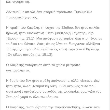
και πνευματική.
Δεν τιμούμε απλώς ένα ιστορικό πρόσωπο. Τιμούμε ένα
πνευματικό γεγονός.
Η πράξη του Καψάλη, τη νύχτα της Εξόδου, δεν ήταν απλώς
ηρωική, ήταν θυσιαστική. Ήταν μία πράξη «ἀγάπης μέχρι
τέλους» (Ιω. 13,1). Μια απόφαση να χαρίσει ζωή στο Γένος με
το δικό του θάνατο. Διότι, όπως λέγει το Ευαγγέλιο: «Μείζονα
ταύτης ἀγάπην οὐδεὶς ἔχει, ἵνα τις τὴν ψυχὴν αὐτοῦ θῇ ὑπὲρ
τῶν φίλων αὐτοῦ» (Ιω. 15,13).
Ο Καψάλης ενσάρκωσε αυτό το χωρίο με τρόπο
ανεπανάληπτο.
Η θυσία του δεν ήταν πράξη απόγνωσης, αλλά πίστεως. Δεν
ήταν ήττα, αλλά Πνευματική Νίκη. Είναι ακριβώς αυτό που
συνέγραψε αργότερα ο υμνωδός της Εκκλησίας μας: «Διά του
Σταυρού χαρά εν όλω τω κόσμω».
Ο Καψάλης, ανατινάζοντας την πυριτιδαποθήκη, ύψωσε έναν