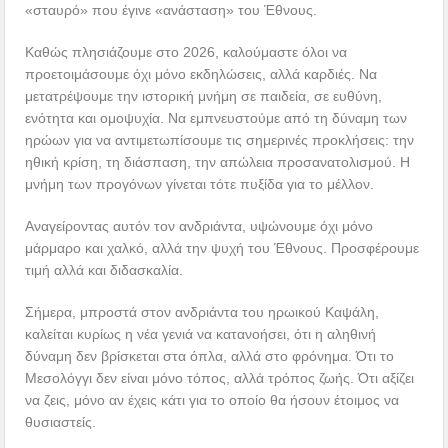
«σταυρό» που έγινε «ανάσταση» του Έθνους.
Καθώς πλησιάζουμε στο 2026, καλούμαστε όλοι να
προετοιμάσουμε όχι μόνο εκδηλώσεις, αλλά καρδιές. Να
μετατρέψουμε την ιστορική μνήμη σε παιδεία, σε ευθύνη,
ενότητα και ομοψυχία. Να εμπνευστούμε από τη δύναμη των
ηρώων για να αντιμετωπίσουμε τις σημερινές προκλήσεις: την
ηθική κρίση, τη διάσπαση, την απώλεια προσανατολισμού. Η
μνήμη των προγόνων γίνεται τότε πυξίδα για το μέλλον.
Αναγείροντας αυτόν τον ανδριάντα, υψώνουμε όχι μόνο
μάρμαρο και χαλκό, αλλά την ψυχή του Έθνους. Προσφέρουμε
τιμή αλλά και διδασκαλία.
Σήμερα, μπροστά στον ανδριάντα του ηρωικού Καψάλη,
καλείται κυρίως η νέα γενιά να κατανοήσει, ότι η αληθινή
δύναμη δεν βρίσκεται στα όπλα, αλλά στο φρόνημα. Ότι το
Μεσολόγγι δεν είναι μόνο τόπος, αλλά τρόπος ζωής. Ότι αξίζει
να ζεις, μόνο αν έχεις κάτι για το οποίο θα ήσουν έτοιμος να
θυσιαστείς.