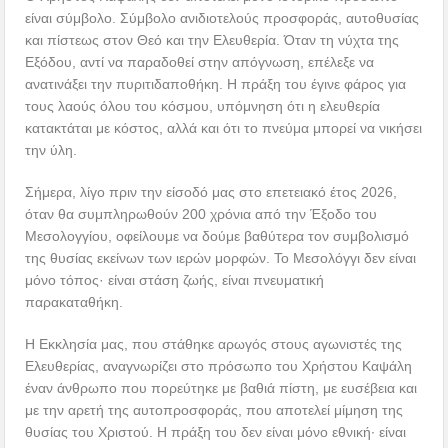
είναι σύμβολο. Σύμβολο ανιδιοτελούς προσφοράς, αυτοθυσίας
και πίστεως στον Θεό και την Ελευθερία. Όταν τη νύχτα της
Εξόδου, αντί να παραδοθεί στην απόγνωση, επέλεξε να
ανατινάξει την πυριτιδαποθήκη. Η πράξη του έγινε φάρος για
τους λαούς όλου του κόσμου, υπόμνηση ότι η ελευθερία
κατακτάται με κόστος, αλλά και ότι το πνεύμα μπορεί να νικήσει
την ύλη.
Σήμερα, λίγο πριν την είσοδό μας στο επετειακό έτος 2026,
όταν θα συμπληρωθούν 200 χρόνια από την Έξοδο του
Μεσολογγίου, οφείλουμε να δούμε βαθύτερα τον συμβολισμό
της θυσίας εκείνων των ιερών μορφών. Το Μεσολόγγι δεν είναι
μόνο τόπος· είναι στάση ζωής, είναι πνευματική
παρακαταθήκη.
Η Εκκλησία μας, που στάθηκε αρωγός στους αγωνιστές της
Ελευθερίας, αναγνωρίζει στο πρόσωπο του Χρήστου Καψάλη
έναν άνθρωπο που πορεύτηκε με βαθιά πίστη, με ευσέβεια και
με την αρετή της αυτοπροσφοράς, που αποτελεί μίμηση της
θυσίας του Χριστού. Η πράξη του δεν είναι μόνο εθνική· είναι