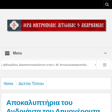
Menu
ύστου στην Ι. Μ. Αιτωλωοακαρνανίας
Μήνυμα Σεβασμιωτάτου Μητροπολίτου 
 του Μεσολογγίου
Μήνυμα Σεβασμιωτάτου Μητροπολίτου Αιτωλίας και Ακαρνα
Home
Δελτία Τύπου
Αποκαλυπτήρια του
Ανδριάντα του Δημογέροντα