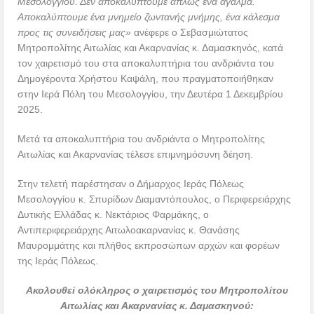
Μεσολογγίου. Δεν αποκαλύπτουμε απλώς ένα άγαλμα.
Αποκαλύπτουμε ένα μνημείο ζωντανής μνήμης, ένα κάλεσμα
προς τις συνειδήσεις μας»
ανέφερε ο Σεβασμιώτατος
Μητροπολίτης Αιτωλίας και Ακαρνανίας κ. Δαμασκηνός, κατά
τον χαιρετισμό του στα αποκαλυπτήρια του ανδριάντα του
Δημογέροντα Χρήστου Καψάλη, που πραγματοποιήθηκαν
στην Ιερά Πόλη του Μεσολογγίου, την Δευτέρα 1 Δεκεμβρίου
2025.
Μετά τα αποκαλυπτήρια του ανδριάντα ο Μητροπολίτης
Αιτωλίας και Ακαρνανίας τέλεσε επιμνημόσυνη δέηση.
Στην τελετή παρέστησαν ο Δήμαρχος Ιεράς Πόλεως
Μεσολογγίου κ. Σπυρίδων Διαμαντόπουλος, ο Περιφερειάρχης
Δυτικής Ελλάδας κ. Νεκτάριος Φαρμάκης, ο
Αντιπεριφερειάρχης Αιτωλοακαρνανίας κ. Θανάσης
Μαυρομμάτης και πλήθος εκπροσώπων αρχών και φορέων
της Ιεράς Πόλεως.
Ακολουθεί ολόκληρος ο χαιρετισμός του Μητροπολίτου
Αιτωλίας και Ακαρνανίας κ. Δαμασκηνού: