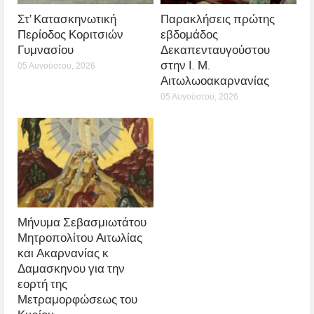
Στ’ Κατασκηνωτική
Παρακλήσεις πρώτης
Περίοδος Κοριτσιών
εβδομάδος
Γυμνασίου
Δεκαπενταυγούστου
στην Ι. Μ.
05 Αυγούστου, 2026
Αιτωλωοακαρνανίας
05 Αυγούστου, 2026
Μήνυμα Σεβασμιωτάτου
Μητροπολίτου Αιτωλίας
και Ακαρνανίας κ
Δαμασκηνου για την
εορτή της
Μετραμορφώσεως του