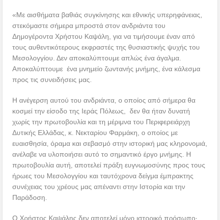
«Με αισθήματα βαθιάς συγκίνησης και εθνικής υπερηφάνειας,
στεκόμαστε σήμερα μπροστά στον ανδριάντα του
Δημογέροντα Χρήστου Καψάλη, για να τιμήσουμε έναν από
τους αυθεντικότερους εκφραστές της θυσιαστικής ψυχής του
Μεσολογγίου. Δεν αποκαλύπτουμε απλώς ένα άγαλμα.
Αποκαλύπτουμε ένα μνημείο ζωντανής μνήμης, ένα κάλεσμα
προς τις συνειδήσεις μας.
Η ανέγερση αυτού του ανδριάντα, ο οποίος από σήμερα θα
κοσμεί την είσοδο της Ιεράς Πόλεως, δεν θα ήταν δυνατή
χωρίς την πρωτοβουλία και τη μέριμνα του Περιφερειάρχη
Δυτικής Ελλάδας, κ. Νεκταρίου Φαρμάκη, ο οποίος με
ευαισθησία, όραμα και σεβασμό στην ιστορική μας κληρονομιά,
ανέλαβε να υλοποιήσει αυτό το σημαντικό έργο μνήμης. Η
πρωτοβουλία αυτή, αποτελεί πράξη ευγνωμοσύνης προς τους
ήρωες του Μεσολογγίου και ταυτόχρονα δείγμα έμπρακτης
συνέχειας του χρέους μας απέναντι στην Ιστορία και την
Παράδοση.
Ο Χρήστος Καψάλης δεν αποτελεί μόνο ιστορικό πρόσωπο·