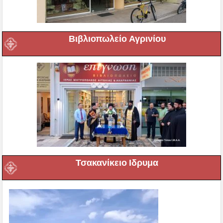
Βιβλιοπωλείο Αγρινίου
Τσακανίκειο Ιδρυμα