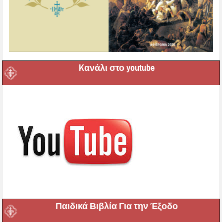
Kανάλι στο youtube
Παιδικά Βιβλία Για την Έξοδο