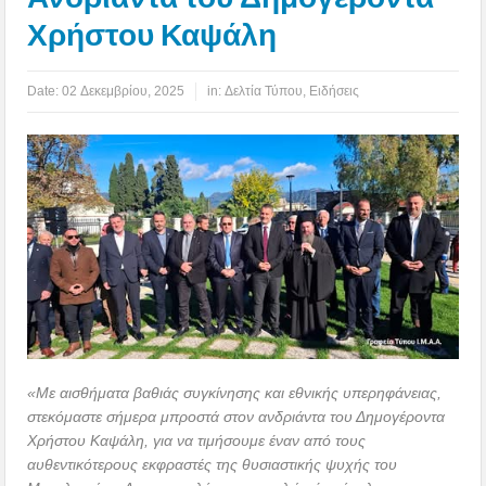
Χρήστου Καψάλη
Date:
02 Δεκεμβρίου, 2025
in:
Δελτία Τύπου
,
Ειδήσεις
«Με αισθήματα βαθιάς συγκίνησης και εθνικής υπερηφάνειας,
στεκόμαστε σήμερα μπροστά στον ανδριάντα του Δημογέροντα
Χρήστου Καψάλη, για να τιμήσουμε έναν από τους
αυθεντικότερους εκφραστές της θυσιαστικής ψυχής του