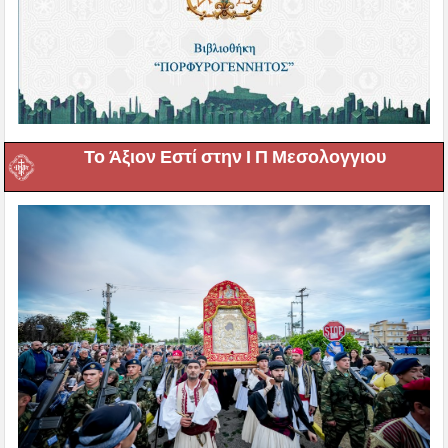
Το Άξιον Εστί στην Ι Π Μεσολογγιου