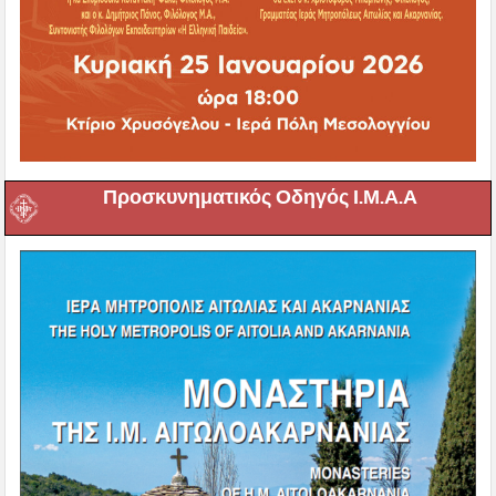
Προσκυνηματικός Οδηγός Ι.Μ.Α.Α