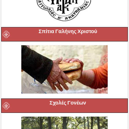
Σπίτια Γαλήνης Χριστού
Σχολές Γονέων