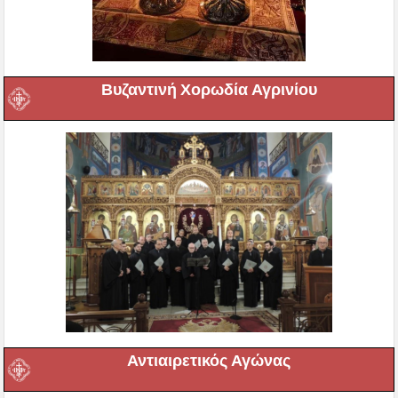
Βυζαντινή Χορωδία Αγρινίου
Αντιαιρετικός Αγώνας