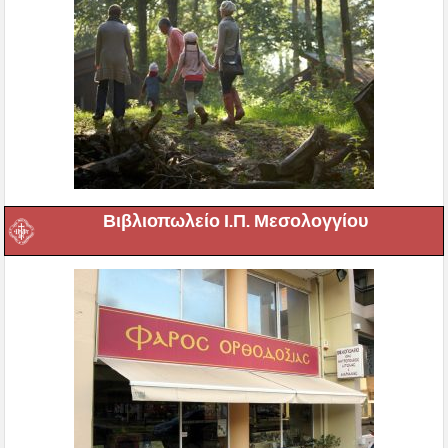
Βιβλιοπωλείο Ι.Π. Μεσολογγίου