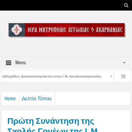
Menu
στου στην Ι. Μ. Αιτωλωοακαρνανίας
Μήνυμα Σεβασμιωτάτου Μητροπολίτου Α
του Μεσολογγίου
Μήνυμα Σεβασμιωτάτου Μητροπολίτου Αιτωλίας και Ακαρναν
Home
Δελτία Τύπου
Πρώτη Συνάντηση της
Σχολής Γονέων της Ι. Μ.