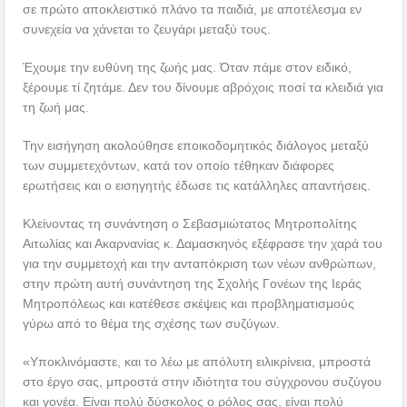
σε πρώτο αποκλειστικό πλάνο τα παιδιά, με αποτέλεσμα εν
συνεχεία να χάνεται το ζευγάρι μεταξύ τους.
Έχουμε την ευθύνη της ζωής μας. Όταν πάμε στον ειδικό,
ξέρουμε τί ζητάμε. Δεν του δίνουμε αβρόχοις ποσί τα κλειδιά για
τη ζωή μας.
Την εισήγηση ακολούθησε εποικοδομητικός διάλογος μεταξύ
των συμμετεχόντων, κατά τον οποίο τέθηκαν διάφορες
ερωτήσεις και ο εισηγητής έδωσε τις κατάλληλες απαντήσεις.
Κλείνοντας τη συνάντηση ο Σεβασμιώτατος Μητροπολίτης
Αιτωλίας και Ακαρνανίας κ. Δαμασκηνός εξέφρασε την χαρά του
για την συμμετοχή και την ανταπόκριση των νέων ανθρώπων,
στην πρώτη αυτή συνάντηση της Σχολής Γονέων της Ιεράς
Μητροπόλεως και κατέθεσε σκέψεις και προβληματισμούς
γύρω από το θέμα της σχέσης των συζύγων.
«Υποκλινόμαστε, και το λέω με απόλυτη ειλικρίνεια, μπροστά
στο έργο σας, μπροστά στην ιδιότητα του σύγχρονου συζύγου
και γονέα. Είναι πολύ δύσκολος ο ρόλος σας, είναι πολύ