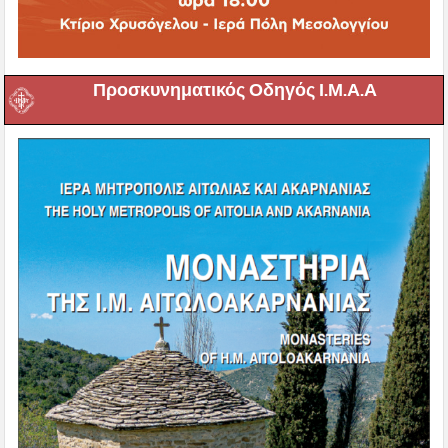
Προσκυνηματικός Οδηγός Ι.Μ.Α.Α