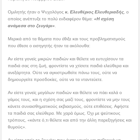
Ομιλητής ήταν ο Ψυχολόγος
κ. Ελευθέριος Ελευθεριαδής
, ο
οποίος ανέπτυξε το πολύ ενδιαφέρον θέμα:
«Η σχέση
ανάμεσα στο ζευγάρι»
.
Μερικά από τα θέματα που έθιξε και τους προβληματισμούς
που έθεσε ο εισηγητής ήταν τα ακόλουθα:
Αν είστε γονείς μικρών παιδιών και θέλετε να ευτυχίσουν τα
παιδιά σας στη ζωή, φροντίστε να χτίσετε παιδιά ελεύθερα και
ανεξάρτητα. Ούτε να αγκιστρωθείτε πάνω τους, ούτε να
δημιουργείτε προσδοκίες, ούτε να τα νταντεύετε.
Αν είστε γονείς μεγάλων παιδιών και θέλετε να πάει καλά ο
γάμος τους, και η σχέση σας μαζί τους, φροντίστε να μην τους
κάνετε συναισθηματικούς εκβιασμούς, ούτε επιθέσεις. Αφήστε
τα παιδιά σας ελεύθερα. Με χαρά όμως. Όχι με ψεύτικους
τρόπους, «κάντε ό,τι θέλετε και από την άλλη παρεξηγήσεις και
θυμούς».