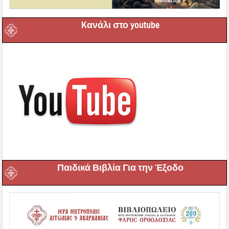
Kανάλι στο youtube
Παιδικά Βιβλία Για την Έξοδο