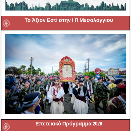
Το Άξιον Εστί στην Ι Π Μεσολογγιου
Επετειακό Πρόγραμμα 2026