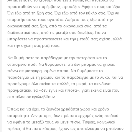
Αν είστε εσείς το ζευγάρι που έχετε γονείς και πεθερικά να
προσπαθούν να παρέμβουν, προσέξτε. Αφήστε τους απ’ έξω.
Όχι έξω από τη ζωή σας. Όχι έξω από τον κύκλο σας. Όχι να
σταματήσετε να τους αγαπάτε. Αφήστε τους έξω από την
οικογενειακή σας ζωή, από τα οικονομικά σας, από τα
διαδικαστικά σας, από τις μεταξύ σας διενέξεις. Για να
μπορέσετε να προστατεύσετε και την μεταξύ σας σχέση, αλλά
και την σχέση σας μαζί τους.
Να θυμόμαστε το παράδειγμα με την πατερίτσα και το
σπασμένο πόδι. Να θυμόμαστε, ότι δεν μπορείς να χτίσεις
πάνω σε μισογκρεμισμένα σπίτια. Να θυμόμαστε το
παράδειγμα με τη μαϊμού και το παράδειγμα με το λύκο. Και να
προσέχουμε όλα εκείνα τα πολλά, τα μικρά, τα ακίνδυνα
πραγματάκια, τα «δεν έγινε και τίποτα», γιατί εκείνα είναι που
στο τέλος σε εγκλωβίζουν.
Όπως και να έχει, το ζευγάρι χρειάζεται χώρο και χρόνο
απαραίτητα. Δεν μπορεί, δεν πρέπει ο ερχομός ενός παιδιού,
να αφήνει το μεταξύ τους να μένει πίσω. Τύψεις, κοινωνικά
πρέπει, τί θα πει ο κόσμος, έχουν ως αποτέλεσμα να μπαίνουν