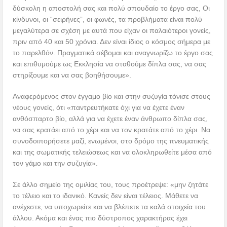
δύσκολη η αποστολή σας και πολύ σπουδαίο το έργο σας, Οι
κίνδυνοι, οι “σειρήνες”, οι φωνές, τα προβλήματα είναι πολύ
μεγαλύτερα σε σχέση με αυτά που είχαν οι παλαιότεροι γονείς,
πριν από 40 και 50 χρόνια. Δεν είναι ίδιος ο κόσμος σήμερα με
το παρελθόν. Πραγματικά σέβομαι και αναγνωρίζω το έργο σας
και επιθυμούμε ως Εκκλησία να σταθούμε δίπλα σας, να σας
στηρίξουμε και να σας βοηθήσουμε».
Αναφερόμενος στον έγγαμο βίο και στην συζυγία τόνισε στους
νέους γονείς, ότι «παντρευτήκατε όχι για να έχετε έναν
ανθόσπαρτο βίο, αλλά για να έχετε έναν άνθρωπο δίπλα σας,
να σας κρατάει από το χέρι και να τον κρατάτε από το χέρι. Να
συνοδοιπορήσετε μαζί, ενωμένοι, στο δρόμο της πνευματικής
και της σωματικής τελειώσεως και να ολοκληρωθείτε μέσα από
τον γάμο και την συζυγία».
Σε άλλο σημείο της ομιλίας του, τους προέτρεψε: «μην ζητάτε
το τέλειο και το ιδανικό. Κανείς δεν είναι τέλειος. Μάθετε να
ανέχεστε, να υποχωρείτε και να βλέπετε τα καλά στοιχεία του
άλλου. Ακόμα και ένας πιο δύστροπος χαρακτήρας έχει