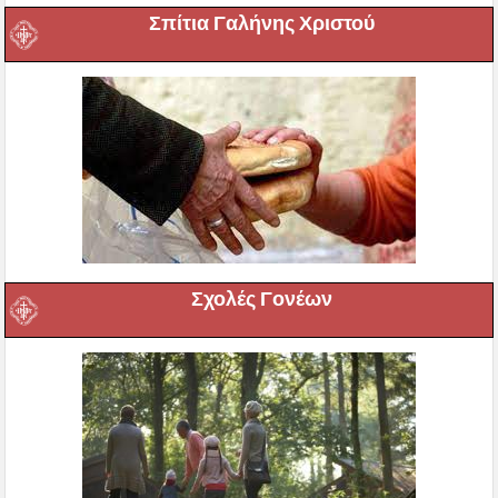
Σπίτια Γαλήνης Χριστού
Σχολές Γονέων