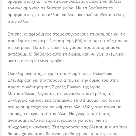
όμορφα στοιχεία. Για να τα ανακαλύψετε, οφείλετε να βάλετε
τον εγωισμό σας σε δεύτερη μοίρα. Να επιβραβεύετε τα
όμορφα στοιχεία του άλλου, να λέτε μια καλή κουβέντα ο ένας
στον άλλο».
Επίσης, αναφερόμενος στους σύγχρονους πειρασμούς και τις
προκλήσεις τόνισε με έμφαση: «μη βάζετε τους εαυτούς σας σε
πειρασμούς. Ποτέ δεν είμαστε σίγουροι πόσο μπορούμε να
αντέξουμε. Ο διάβολος αυτό επιδιώκει, κάτι να γίνει σκέψη και
μετά η σκέψη να γίνει πράξη».
Ολοκληρώνοντας, ευχαρίστησε θερμά τον κ. Ελευθέριο
Ελευθεριάδη για την παρουσία του και την ομιλία του στην
πρώτη συνάντηση της Σχολής Γονέων της Ιεράς
Μητροπόλεως, λέγοντας, ότι «είναι ένα πιστό μέλος της
Εκκλησίας και ένας κατηρτισμένος επιστήμονας» και τόνισε
στους συμμετέχοντες ότι «είμαστε όλοι εδώ για να πάρουμε
κουράγιο ο ένας από τον άλλο. Να γνωρίζετε, ότι σας
αγαπούμε πολύ και προσευχόμαστε για εσάς, για τις
σύγχρονες οικογένειες. Στα πρόσωπα σας βλέπουμε αυτό που
θα μας χαρίσετε και θα είναι η διάδοχή μας, η συνέχεια της