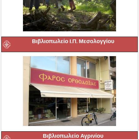
Βιβλιοπωλείο Ι.Π. Μεσολογγίου
Βιβλιοπωλείο Αγρινίου