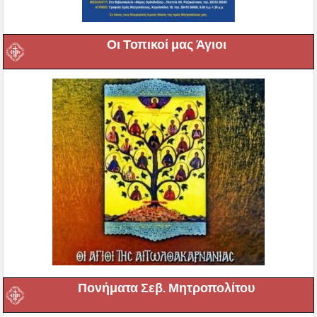
Οι Τοπικοί μας Άγιοι
Πονήματα Σεβ. Μητροπολίτου