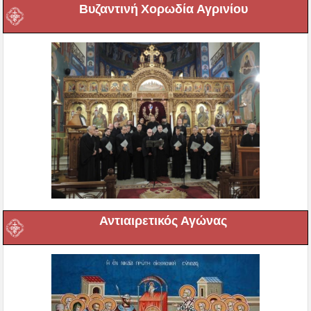
Βυζαντινή Χορωδία Αγρινίου
Αντιαιρετικός Αγώνας