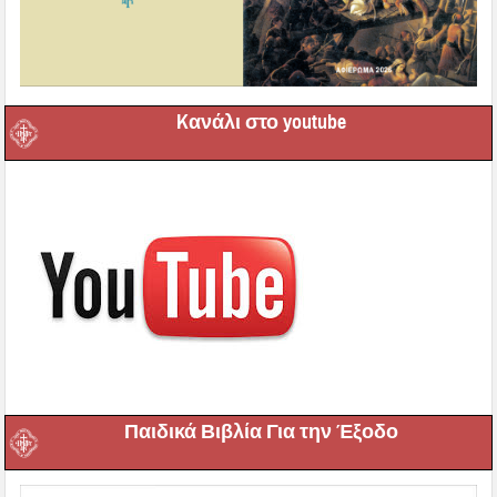
Kανάλι στο youtube
Παιδικά Βιβλία Για την Έξοδο