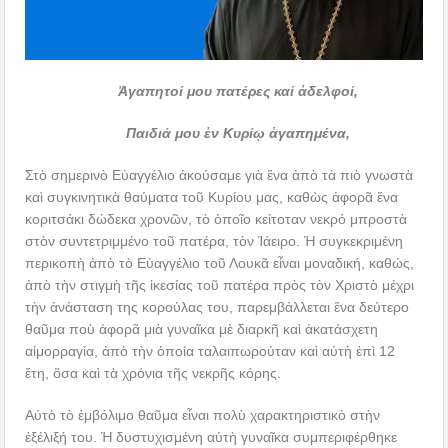
Ἀγαπητοί μου πατέρες καί ἀδελφοί,
Παιδιά μου ἐν Κυρίῳ ἀγαπημένα,
Στὸ σημερινὸ Εὐαγγέλιο ἀκούσαμε γιὰ ἕνα ἀπὸ τὰ πιὸ γνωστὰ
καὶ συγκινητικὰ θαύματα τοῦ Κυρίου μας, καθὼς ἀφορᾶ ἕνα
κοριτσάκι δώδεκα χρονῶν, τὸ ὁποῖο κείτοταν νεκρό μπροστὰ
στὸν συντετριμμένο τοῦ πατέρα, τὸν Ἰάειρο. Ἡ συγκεκριμένη
περικοπὴ ἀπὸ τὸ Εὐαγγέλιο τοῦ Λουκᾶ εἶναι μοναδική, καθώς,
ἀπὸ τὴν στιγμὴ τῆς ἱκεσίας τοῦ πατέρα πρὸς τὸν Χριστὸ μέχρι
τὴν ἀνάσταση της κορούλας του, παρεμβάλλεται ἕνα δεύτερο
θαῦμα ποὺ ἀφορᾶ μιὰ γυναῖκα μὲ διαρκῆ καὶ ἀκατάσχετη
αἱμορραγία, ἀπὸ τὴν ὁποία ταλαιπωρούταν καὶ αὐτὴ ἐπὶ 12
ἔτη, ὅσα καὶ τὰ χρόνια τῆς νεκρῆς κόρης.
Αὐτὸ τὸ ἐμβόλιμο θαῦμα εἶναι πολὺ χαρακτηριστικὸ στὴν
ἐξέλιξή του. Ἡ δυστυχισμένη αὐτὴ γυναῖκα συμπεριφέρθηκε