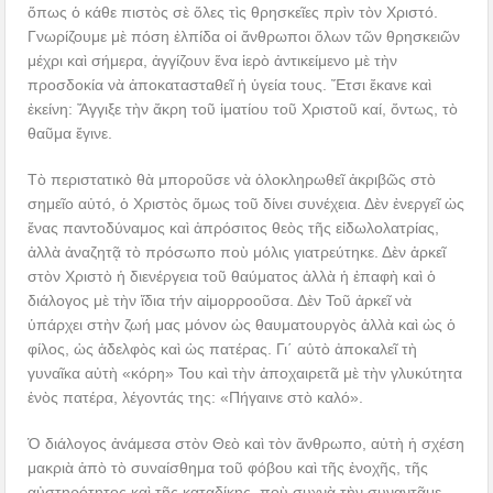
ὅπως ὁ κάθε πιστὸς σὲ ὅλες τὶς θρησκεῖες πρὶν τὸν Χριστό.
Γνωρίζουμε μὲ πόση ἐλπίδα οἱ ἄνθρωποι ὅλων τῶν θρησκειῶν
μέχρι καὶ σήμερα, ἀγγίζουν ἕνα ἱερὸ ἀντικείμενο μὲ τὴν
προσδοκία νὰ ἀποκατασταθεῖ ἡ ὑγεία τους. Ἔτσι ἔκανε καὶ
ἐκείνη: Ἄγγιξε τὴν ἄκρη τοῦ ἱματίου τοῦ Χριστοῦ καί, ὄντως, τὸ
θαῦμα ἔγινε.
Τὸ περιστατικὸ θὰ μποροῦσε νὰ ὁλοκληρωθεῖ ἀκριβῶς στὸ
σημεῖο αὐτό, ὁ Χριστὸς ὅμως τοῦ δίνει συνέχεια. Δὲν ἐνεργεῖ ὡς
ἕνας παντοδύναμος καὶ ἀπρόσιτος θεὸς τῆς εἰδωλολατρίας,
ἀλλὰ ἀναζητᾷ τὸ πρόσωπο ποὺ μόλις γιατρεύτηκε. Δὲν ἀρκεῖ
στὸν Χριστὸ ἡ διενέργεια τοῦ θαύματος ἀλλὰ ἡ ἐπαφὴ καὶ ὁ
διάλογος μὲ τὴν ἴδια τήν αἱμορροοῦσα. Δὲν Τοῦ ἀρκεῖ νὰ
ὑπάρχει στὴν ζωή μας μόνον ὡς θαυματουργὸς ἀλλὰ καὶ ὡς ὁ
φίλος, ὡς ἀδελφὸς καὶ ὡς πατέρας. Γι΄ αὐτὸ ἀποκαλεῖ τὴ
γυναῖκα αὐτὴ «κόρη» Του καὶ τὴν ἀποχαιρετᾶ μὲ τὴν γλυκύτητα
ἑνὸς πατέρα, λέγοντάς της: «Πήγαινε στὸ καλό».
Ὁ διάλογος ἀνάμεσα στὸν Θεὸ καὶ τὸν ἄνθρωπο, αὐτὴ ἡ σχέση
μακριὰ ἀπὸ τὸ συναίσθημα τοῦ φόβου καὶ τῆς ἐνοχῆς, τῆς
αὐστηρότητος καὶ τῆς καταδίκης, ποὺ συχνὰ τὴν συναντᾶμε