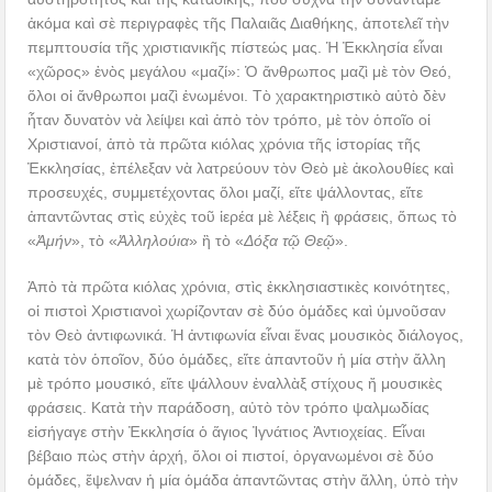
ἀκόμα καὶ σὲ περιγραφὲς τῆς Παλαιᾶς Διαθήκης, ἀποτελεῖ τὴν
πεμπτουσία τῆς χριστιανικῆς πίστεώς μας. Ἡ Ἐκκλησία εἶναι
«χῶρος» ἑνὸς μεγάλου «μαζί»: Ὁ ἄνθρωπος μαζὶ μὲ τὸν Θεό,
ὅλοι οἱ ἄνθρωποι μαζὶ ἑνωμένοι. Τὸ χαρακτηριστικὸ αὐτὸ δὲν
ἦταν δυνατὸν νὰ λείψει καὶ ἀπὸ τὸν τρόπο, μὲ τὸν ὁποῖο οἱ
Χριστιανοί, ἀπὸ τὰ πρῶτα κιόλας χρόνια τῆς ἱστορίας τῆς
Ἐκκλησίας, ἐπέλεξαν νὰ λατρεύουν τὸν Θεὸ μὲ ἀκολουθίες καὶ
προσευχές, συμμετέχοντας ὅλοι μαζί, εἴτε ψάλλοντας, εἴτε
ἀπαντῶντας στὶς εὐχὲς τοῦ ἱερέα μὲ λέξεις ἢ φράσεις, ὅπως τὸ
«
Ἀμήν
», τὸ «
Ἀλληλούια
» ἢ τὸ «
Δόξα τῷ Θεῷ
».
Ἀπὸ τὰ πρῶτα κιόλας χρόνια, στὶς ἐκκλησιαστικὲς κοινότητες,
οἱ πιστοὶ Χριστιανοὶ χωρίζονταν σὲ δύο ὁμάδες καὶ ὑμνοῦσαν
τὸν Θεὸ ἀντιφωνικά. Ἡ ἀντιφωνία εἶναι ἕνας μουσικὸς διάλογος,
κατὰ τὸν ὁποῖον, δύο ὁμάδες, εἴτε ἀπαντοῦν ἡ μία στὴν ἄλλη
μὲ τρόπο μουσικό, εἴτε ψάλλουν ἐναλλὰξ στίχους ἤ μουσικὲς
φράσεις. Κατὰ τὴν παράδοση, αὐτὸ τὸν τρόπο ψαλμωδίας
εἰσήγαγε στὴν Ἐκκλησία ὁ ἅγιος Ἰγνάτιος Ἀντιοχείας. Εἶναι
βέβαιο πὼς στὴν ἀρχή, ὅλοι οἱ πιστοί, ὀργανωμένοι σὲ δύο
ὁμάδες, ἔψελναν ἡ μία ὁμάδα ἀπαντῶντας στὴν ἄλλη, ὑπὸ τὴν