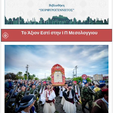
Το Άξιον Εστί στην Ι Π Μεσολογγιου