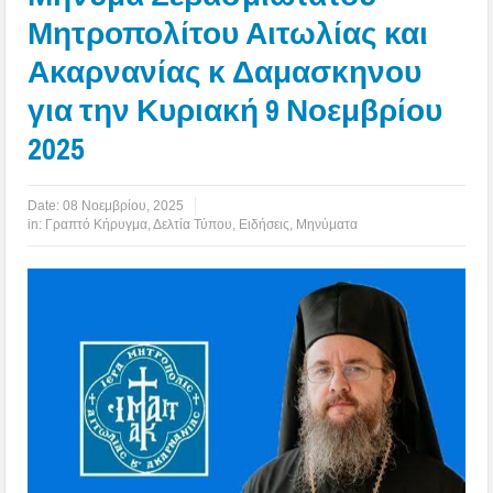
Μητροπολίτου Αιτωλίας και
Ακαρνανίας κ Δαμασκηνου
για την Κυριακή 9 Νοεμβρίου
2025
Date:
08 Νοεμβρίου, 2025
in:
Γραπτό Κήρυγμα
,
Δελτία Τύπου
,
Ειδήσεις
,
Μηνύματα