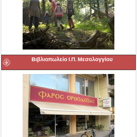
Βιβλιοπωλείο Ι.Π. Μεσολογγίου