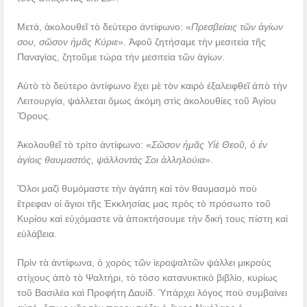
Μετά, ἀκολουθεῖ τὸ δεύτερο ἀντίφωνο: «
Πρεσβείαις τῶν ἁγίων
σου, σῶσον ἡμᾶς Κύριε
». Ἀφοῦ ζητήσαμε τὴν μεσιτεία τῆς
Παναγίας, ζητοῦμε τώρα τὴν μεσιτεία τῶν ἁγίων.
Αὐτὸ τὸ δεύτερο ἀντίφωνο ἔχει μὲ τὸν καιρὸ ἐξαλειφθεῖ ἀπὸ τὴν
Λειτουργία, ψάλλεται ὅμως ἀκόμη στὶς ἀκολουθίες τοῦ Ἁγίου
Ὅρους.
Ἀκολουθεῖ τὸ τρίτο ἀντίφωνο: «
Σῶσον ἡμᾶς Υἱὲ Θεοῦ, ὁ ἐν
ἁγίοις θαυμαστός, ψάλλοντάς Σοι ἀλληλούια
».
Ὅλοι μαζὶ θυμόμαστε τὴν ἀγάπη καὶ τὸν θαυμασμὸ ποὺ
ἔτρεφαν οἱ ἅγιοι τῆς Ἐκκλησίας μας πρὸς τὸ πρόσωπο τοῦ
Κυρίου καὶ εὐχόμαστε νὰ ἀποκτήσουμε τὴν δική τους πίστη καὶ
εὐλάβεια.
Πρὶν τὰ ἀντίφωνα, ὁ χορὸς τῶν ἱεροψαλτῶν ψάλλει μικροὺς
στίχους ἀπὸ τὸ Ψαλτήρι, τὸ τόσο κατανυκτικὸ βιβλίο, κυρίως
τοῦ Βασιλέα καὶ Προφήτη Δαυίδ. Ὑπάρχει λόγος ποὺ συμβαίνει