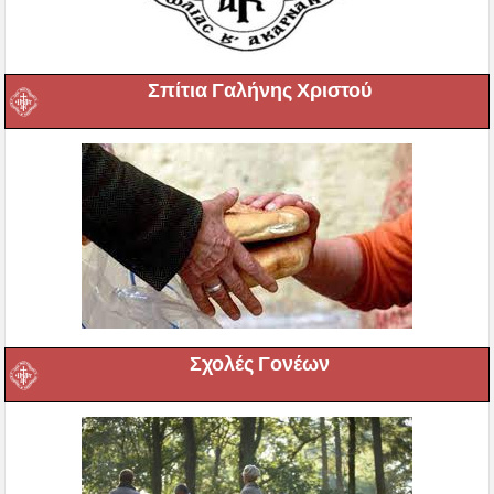
Σπίτια Γαλήνης Χριστού
Σχολές Γονέων