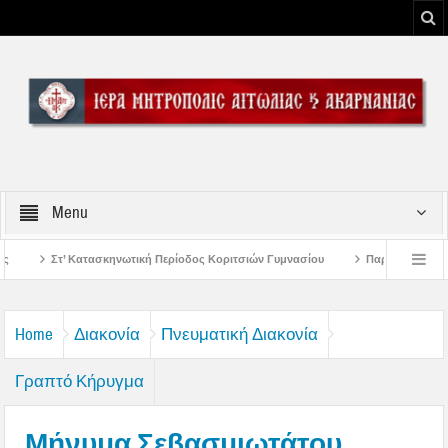
Menu
ή Περίοδος Κοριτσιών Γυμνασίου
Παρακλήσεις πρώτης εβδομάδος Δεκαπεντα
του Μεσολογγίου
Μήνυμα Σεβασμιωτάτου Μητροπολίτου Αιτωλίας και Ακαρναν
Home
Διακονία
Πνευματική Διακονία
Γραπτό Κήρυγμα
Μήνυμα Σεβασμιωτάτου