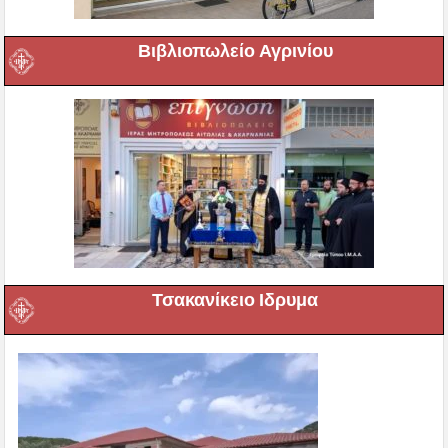
Βιβλιοπωλείο Αγρινίου
Τσακανίκειο Ιδρυμα