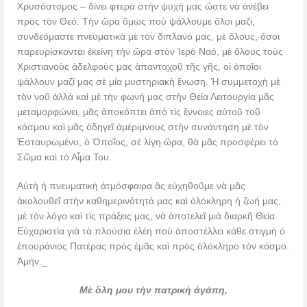
Χρυσόστομος – δίνει φτερὰ στὴν ψυχή μας ὥστε νὰ ἀνέβει
πρὸς τὸν Θεό. Τὴν ὥρα ὅμως ποὺ ψάλλουμε ὅλοι μαζί,
συνδεόμαστε πνευματικὰ μὲ τὸν διπλανό μας, μὲ ὅλους, ὅσοι
παρευρίσκονται ἐκείνη τὴν ὥρα στὸν Ἱερὸ Ναό, μὲ ὅλους τοὺς
Χριστιανοὺς ἀδελφοὺς μας ἀπανταχοῦ τῆς γῆς, οἱ ὁποῖοι
ψάλλουν μαζί μας σὲ μία μυστηριακὴ ἕνωση. Ἡ συμμετοχὴ μὲ
τὸν νοῦ ἀλλὰ καὶ μὲ τὴν φωνή μας στὴν Θεία Λειτουργία μᾶς
μεταμορφώνει, μᾶς ἀποκόπτει ἀπὸ τὶς ἔννοιες αὐτοῦ τοῦ
κόσμου καὶ μᾶς ὁδηγεῖ ἀμέριμνους στὴν συνάντηση μὲ τὸν
Ἐσταυρωμένο, ὁ Ὁποῖος, σὲ λίγη ὥρα, θὰ μᾶς προσφέρει τὸ
Σῶμα καὶ τὸ Αἷμα Του.
Αὐτὴ ἡ πνευματικὴ ἀτμόσφαιρα ἂς εὐχηθοῦμε νὰ μᾶς
ἀκολουθεῖ στὴν καθημερινότητά μας καὶ ὁλόκληρη ἡ ζωή μας,
μὲ τὸν λόγο καὶ τὶς πράξεις μας, νὰ ἀποτελεῖ μιὰ διαρκῆ Θεία
Εὐχαριστία γιὰ τὰ πλούσια ἐλέη ποὺ ἀποστέλλει κάθε στιγμὴ ὁ
ἐπουράνιος Πατέρας πρὸς ἐμᾶς καὶ πρὸς ὁλόκληρο τὸν κόσμο.
Ἀμήν._
Μὲ ὅλη μου τὴν πατρικὴ ἀγάπη,