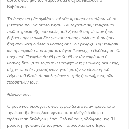
αὐτό, ὅπως μᾶς τὸν παρουσιάζει ὁ ἅγιος Νικόλαος ὁ
Καβάσιλας:
Τὰ ἀντίφωνα μᾶς ἁγιάζουν καὶ μᾶς προπαρασκευάζουν γιὰ τὸ
μυστήριο ποὺ θὰ ἀκολουθήσει. Ταυτόχρονα συμβολίζουν τὰ
πρῶτα χρόνια τῆς παρουσίας τοῦ Χριστοῦ στὴ γῆ ὅταν ἦταν
βέβαια παρὼν ἀλλὰ δὲν φαινόταν στοὺς πολλούς, ὅταν ἦταν
ἤδη στὸν κόσμο ἀλλὰ ὁ κόσμος δὲν Τὸν γνώριζε. Συμβολίζουν
καὶ τὴν περίοδο ποὺ κήρυττε ὁ ἅγιος Ἰωάννης ὁ Πρόδρομος. Οἱ
στίχοι τοῦ Προφήτη Δαυίδ μας θυμίζουν τὸν καιρὸ ποὺ ὁ
κόσμος ἄκουγε τὰ λόγια τῶν Προφητῶν τῆς Παλαιᾶς Διαθήκης,
μέχρις ὅτου δὲν χρειάζονταν, γιατί, μὲ τὴν ἐνσάρκωση τοῦ
Λόγου τοῦ Θεοῦ, ἀποκαλύφθηκε σ΄ ἐμᾶς ἡ ἐκπλήρωση τῶν
προφητειῶν τους.
Ἀδελφοί μου,
Ὁ μουσικὸς διάλογος, ὅπως ἐμφανίζεται στὰ ἀντίφωνα κατὰ
τὴν ὥρα τῆς Θείας Λειτουργίας, ἀποτελεῖ γιὰ ἐμᾶς μία
πρόσκληση διαλόγου μὲ τὸν Θεὸ καὶ τοὺς ἀδελφούς μας. Ἡ
μουσικὴ τῆς Θείας Λειτουργίας – ὅπως λέει καὶ ὁ Ἱερὸς