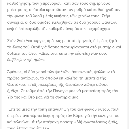
καθοδήγηση, τῶν χειρονόμων, κάτι σὰν τοὺς σημερινοὺς
μαέστρους, οἱ ὁποῖοι κρατοῦσαν τὸν ρυθμὸ καὶ καθοδηγοῦσαν
τὴν φωνὴ τοῦ λαοῦ μὲ τὶς κινήσεις τῶν χεριῶν τους. Στὴν
συνέχεια, οἱ δύο ὁμάδες ἐξελίχθηκαν σὲ δύο χοροὺς ψαλτῶν,
ἐνῷ ὁ ἐπί κεφαλῆς τῆς καθεμιᾶς ὀνομάστηκε «χοράρχης».
Στὴν Θεία Λειτουργία, ἀμέσως μετὰ τὰ εἰρηνικά, ὁ ἱερέας ζητᾶ
τὸ ἔλεος τοῦ Θεοῦ γιὰ ὅσους παρευρίσκονται στὸ μυστήριο καὶ
δοξάζει τὸν Θεό: «
Δέσποτα, κατὰ τὴν εὐσπλαχνίαν σου,
ἐπίβλεψον ἐφ΄ ἡμᾶς
»
Ἀμέσως, οἱ δύο χοροὶ τῶν ψαλτῶν, ἀντιφωνικά, ψάλλουν τὸ
πρῶτο ἀντίφωνο, τὸ ὁποῖον ἐπικαλεῖται τὴ μεσιτεία τῆς
Θεοτόκου: «
Ταῖς πρεσβείαις τῆς Θεοτόκου Σῶτερ σῶσον
ἡμᾶς
». Ζητοῦμε ἀπὸ τὴν Παναγία μας νὰ μεσιτεύση πρὸς τὸν
Υἱό της καὶ Θεό μας γιὰ τὴ σωτηρία μας.
Ἔπειτα μετὰ τὴν τρίτη ἐπανάληψη τοῦ ἀντιφώνου αὐτοῦ, πάλι
ὁ ἱερέας ἀναπέμπει δέηση πρὸς τὸν Κύριο γιὰ τὴν εὐλογία Του
καὶ τελειώνει μὲ τὴν ὑπέροχη φράση: «
Μὴ ἐγκαταλείπεις ἡμᾶς,
τοὺς ἐλπίζοντας ἐπὶ Σ
έ».