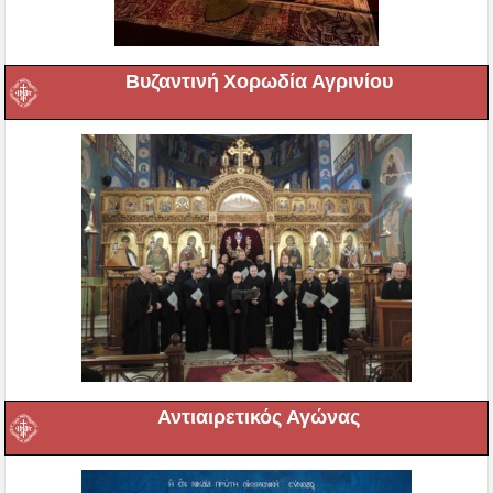
Βυζαντινή Χορωδία Αγρινίου
Αντιαιρετικός Αγώνας