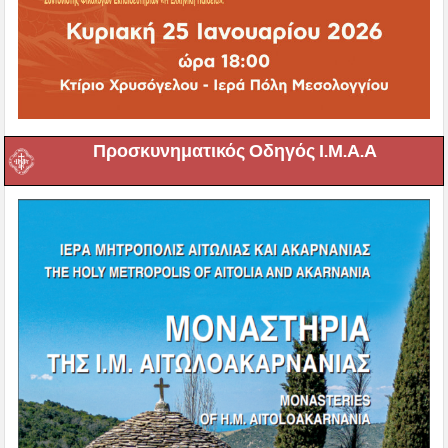
Προσκυνηματικός Οδηγός Ι.Μ.Α.Α