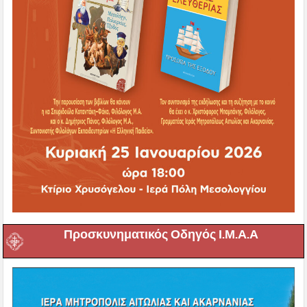
Προσκυνηματικός Οδηγός Ι.Μ.Α.Α