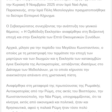
την Κυριακή 9 Νοεμβρίου 2025 στον Ιερό Ναό Αγίας
Παρασκευής, στην Ιερά Πόλη Μεσολογγίου πραγματοποιήθηκε
το δεύτερο Εσπερινό Κήρυγμα.
Ο Σεβασμιώτατος συνεχίζοντας την ανάπτυξη του γενικού
θέματος: « Η Ορθόδοξη Εκκλησία» αναφέρθηκε στη Βυζαντινή
εποχή και στην Εκκλησία των Επτά Οικουμενικών Συνόδων.
Αρχικά, μίλησε για την περίοδο του Μεγάλου Κωνσταντίνου, ο
οποίος με τη μεταστροφή του τερμάτισε την εποχή των
μαρτύρων και των διωγμών και η Εκκλησία των κατακομβών
έγινε Εκκλησία της Αυτοκρατορίας, εστιάζοντας ιδιαιτέρως στο
Διάταγμα των Μεδιολάνων, με το οποίο κήρυσσε την
ανεκτικότητα απέναντι στη χριστιανική πίστη.
Αναφέρθηκε στη μεταφορά της πρωτεύουσας της Ρωμαϊκής
Αυτοκρατορίας από την Ρώμη, στις ακτές του Βοσπόρου, την
Κωνσταντινούπολη, την Νέα Ρώμη, υπογραμμίζοντας, ότι τα
κίνητρα, εκτός από οικονομικά και πολιτικά, ήταν και
θρησκευτικά, αφού η παλαιά Ρώμη ήταν τόσο πολύ