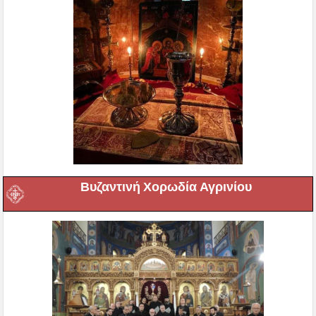
Βυζαντινή Χορωδία Αγρινίου