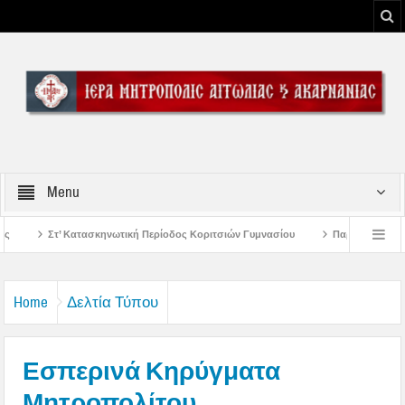
Menu
 Περίοδος Κοριτσιών Γυμνασίου
Παρακλήσεις πρώτης εβδομάδος Δεκαπεντα
ου Μεσολογγίου
Μήνυμα Σεβασμιωτάτου Μητροπολίτου Αιτωλίας και Ακαρναν
Home
Δελτία Τύπου
Εσπερινά Κηρύγματα
Μητροπολίτου