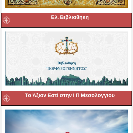
Ελ. Βιβλιοθήκη
Το Άξιον Εστί στην Ι Π Μεσολογγιου