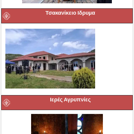
Τσακανίκειο Ιδρυμα
Ιερές Αγρυπνίες