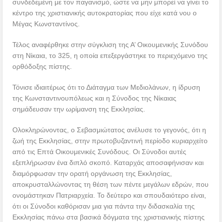
συνδεδεμένη με τον παγανισμό, ώστε να μην μπορεί να γίνει το
κέντρο της χριστιανικής αυτοκρατορίας που είχε κατά νου ο
Μέγας Κωνσταντίνος.
Τέλος αναφέρθηκε στην σύγκλιση της Α’ Οικουμενικής Συνόδου
στη Νίκαια, το 325, η οποία επεξεργάστηκε το περιεχόμενο της
ορθόδοξης πίστης.
Τόνισε ιδιαιτέρως ότι το Διάταγμα των Μεδιολάνων, η ίδρυση
της Κωνσταντινουπόλεως και η Σύνοδος της Νίκαιας
σημάδευσαν την ωρίμανση της Εκκλησίας.
Ολοκληρώνοντας, ο Σεβασμιώτατος ανέλυσε το γεγονός, ότι η
ζωή της Εκκλησίας, στην πρωτοβυζαντινή περίοδο κυριαρχείτο
από τις Επτά Οικουμενικές Συνόδους. Οι Σύνοδοι αυτές
εξεπλήρωσαν ένα διπλό σκοπό. Καταρχάς αποσαφήνισαν και
διαμόρφωσαν την ορατή οργάνωση της Εκκλησίας,
αποκρυσταλλώνοντας τη θέση των πέντε μεγάλων εδρών, που
ονομάστηκαν Πατριαρχεία. Το δεύτερο και σπουδαιότερο είναι,
ότι οι Σύνοδοι καθόρισαν μια για πάντα την διδασκαλία της
Εκκλησίας πάνω στα βασικά δόγματα της χριστιανικής πίστης