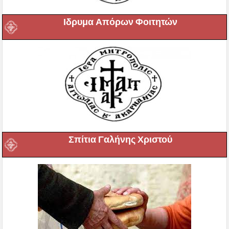
Ιδρυμα Απόρων Φοιτητών
Σπίτια Γαλήνης Χριστού