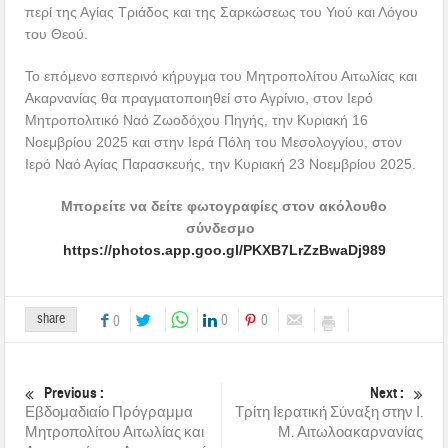
περί της Αγίας Τριάδος και της Σαρκώσεως του Υιού και Λόγου
του Θεού.
Το επόμενο εσπερινό κήρυγμα του Μητροπολίτου Αιτωλίας και
Ακαρνανίας θα πραγματοποιηθεί στο Αγρίνιο, στον Ιερό
Μητροπολιτικό Ναό Ζωοδόχου Πηγής, την Κυριακή 16
Νοεμβρίου 2025 και στην Ιερά Πόλη του Μεσολογγίου, στον
Ιερό Ναό Αγίας Παρασκευής, την Κυριακή 23 Νοεμβρίου 2025.
Μπορείτε να δείτε φωτογραφίες στον ακόλουθο
σύνδεσμο
https://photos.app.goo.gl/PKXB7LrZzBwaDj989
share
0
0
0
Previous :
Next :
Εβδομαδιαίο Πρόγραμμα
Τρίτη Ιερατική Σύναξη στην Ι.
Μητροπολίτου Αιτωλίας και
Μ. Αιτωλοακαρνανίας