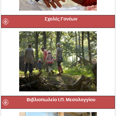
Σχολές Γονέων
Βιβλιοπωλείο Ι.Π. Μεσολογγίου