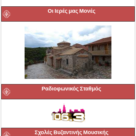
Οι Ιερές μας Μονές
Ραδιοφωνικός Σταθμός
Σχολές Βυζαντινής Μουσικής