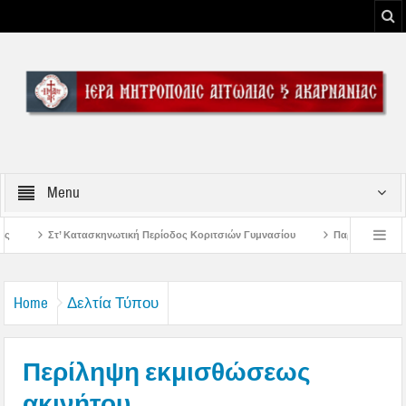
Menu
ή Περίοδος Κοριτσιών Γυμνασίου
Παρακλήσεις πρώτης εβδομάδος Δεκαπεντα
του Μεσολογγίου
Μήνυμα Σεβασμιωτάτου Μητροπολίτου Αιτωλίας και Ακαρνα
Home
Δελτία Τύπου
Περίληψη εκμισθώσεως
ακινήτου