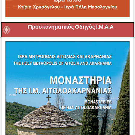
Προσκυνηματικός Οδηγός Ι.Μ.Α.Α