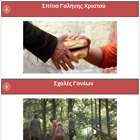
Σπίτια Γαλήνης Χριστού
Σχολές Γονέων