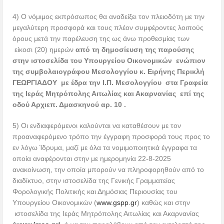
4) Ο νόμιμος εκπρόσωπος θα αναδείξει τον πλειοδότη με την
μεγαλύτερη προσφορά και τους πλέον συμφέροντες λοιπούς
όρους μετά την παρέλευση της ως άνω προθεσμίας των
είκοσι (20) ημερών
από τη δημοσίευση της παρούσης
στην ιστοσελίδα του Υπουργείου Οικονομικών ενώπιον
της συμβολαιογράφου Μεσολογγίου κ. Ειρήνης Περικλή
ΓΕΩΡΓΙΑΔΟΥ με έδρα την Ι.Π. Μεσολογγίου στα Γραφεία
της Ιεράς Μητρόπολης Αιτωλίας και Ακαρνανίας επί της
οδού Αρχιεπ. Δμασκηνού αρ. 10
.
5) Οι ενδιαφερόμενοι καλούνται να καταθέσουν με τον
προαναφερόμενο τρόπο την έγγραφη προσφορά τους προς το
εν λόγω Ίδρυμα, μαζί με όλα τα νομιμοποιητικά έγγραφα τα
οποία αναφέρονται στην με ημερομηνία 22-8-2025
ανακοίνωση, την οποία μπορούν να πληροφορηθούν από το
διαδίκτυο, στην ιστοσελίδα της Γενικής Γραμματείας
Φορολογικής Πολιτικής και Δημόσιας Περιουσίας του
Υπουργείου Οικονομικών (
www.gspp.gr
) καθώς και στην
ιστοσελίδα της Ιεράς Μητρόπολης Αιτωλίας και Ακαρνανίας