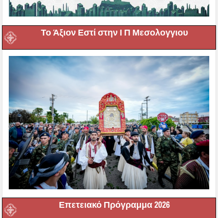
Το Άξιον Εστί στην Ι Π Μεσολογγιου
Επετειακό Πρόγραμμα 2026