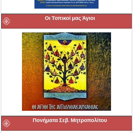
Οι Τοπικοί μας Άγιοι
Πονήματα Σεβ. Μητροπολίτου