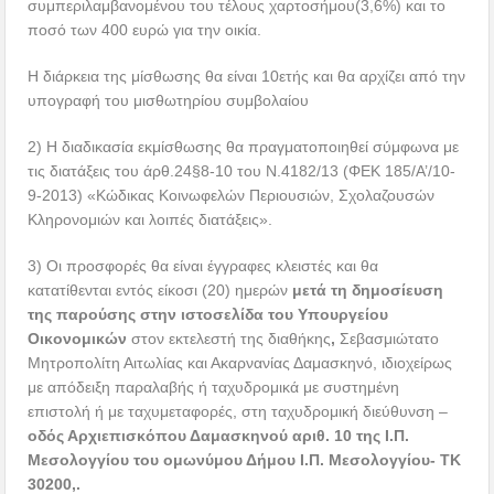
συμπεριλαμβανομένου του τέλους χαρτοσήμου(3,6%) και το
ποσό των 400 ευρώ για την οικία.
Η διάρκεια της μίσθωσης θα είναι 10ετής και θα αρχίζει από την
υπογραφή του μισθωτηρίου συμβολαίου
2) Η διαδικασία εκμίσθωσης θα πραγματοποιηθεί σύμφωνα με
τις διατάξεις του άρθ.24§8-10 του Ν.4182/13 (ΦΕΚ 185/Α’/10-
9-2013) «Κώδικας Κοινωφελών Περιουσιών, Σχολαζουσών
Κληρονομιών και λοιπές διατάξεις».
3) Οι προσφορές θα είναι έγγραφες κλειστές και θα
κατατίθενται εντός είκοσι (20) ημερών
μετά τη δημοσίευση
της παρούσης στην ιστοσελίδα του Υπουργείου
Οικονομικών
στον εκτελεστή της διαθήκης
,
Σεβασμιώτατο
Μητροπολίτη Αιτωλίας και Ακαρνανίας Δαμασκηνό, ιδιοχείρως
με απόδειξη παραλαβής ή ταχυδρομικά με συστημένη
επιστολή ή με ταχυμεταφορές, στη ταχυδρομική διεύθυνση –
οδός
Αρχιεπισκόπου Δαμασκηνού αριθ. 10 της Ι.Π.
Μεσολογγίου του ομωνύμου Δήμου Ι.Π. Μεσολογγίου- ΤΚ
30200,.