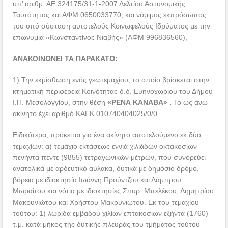
υπ’ αριθμ. ΑΕ 324175/31-1-2007 Δελτίου Αστυνομικής
Ταυτότητας και ΑΦΜ 0650033770, και νόμιμος εκπρόσωπος
του υπό σύσταση αυτοτελούς Κοινωφελούς Ιδρύματος με την
επωνυμία «Κωνσταντίνος Νιαβής» (ΑΦΜ 996836560),
ΑΝΑΚΟΙΝΩΝΕΙ ΤΑ ΠΑΡΑΚΑΤΩ:
1) Την εκμίσθωση ενός γεωτεμαχίου, το οποίο βρίσκεται στην
κτηματική περιφέρεια Κοινότητας δ.δ. Ευηνοχωρίου του Δήμου
Ι.Π. Μεσολογγίου, στην θέση
«ΡΕΝΑ ΚΑΝΑΒΑ» .
Το ως άνω
ακίνητο έχει αριθμό ΚΑΕΚ 010740404025/0/0
Ειδικότερα, πρόκειται για ένα ακίνητο αποτελούμενο εκ δύο
τεμαχίων: α) τεμάχιο εκτάσεως εννιά χιλιάδων οκτακοσίων
πενήντα πέντε (9855) τετραγωνικών μέτρων, που συνορεύει
ανατολικά με αρδευτικό αύλακα, δυτικά με δημόσιο δρόμο,
βόρεια με ιδιοκτησία Ιωάννη Προύντζου και Λάμπρου
Μωραΐτου και νότια με ιδιοκτησίες Σπυρ. Μπελέκου, Δημητρίου
Μακρυνιώτου και Χρήστου Μακρυνιώτου. Εκ του τεμαχίου
τούτου: 1) λωρίδα εμβαδού χιλίων επτακοσίων εξήντα (1760)
τ.μ. κατά μήκος της δυτικής πλευράς του τμήματος τούτου