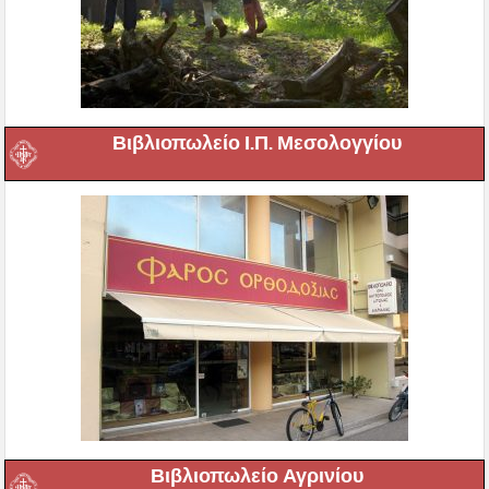
Βιβλιοπωλείο Ι.Π. Μεσολογγίου
Βιβλιοπωλείο Αγρινίου