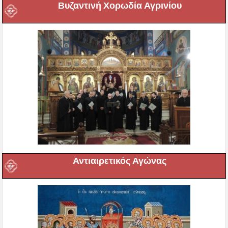
Βυζαντινή Χορωδία Αγρινίου
Αντιαιρετικός Αγώνας