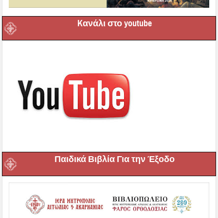
Kανάλι στο youtube
Παιδικά Βιβλία Για την Έξοδο