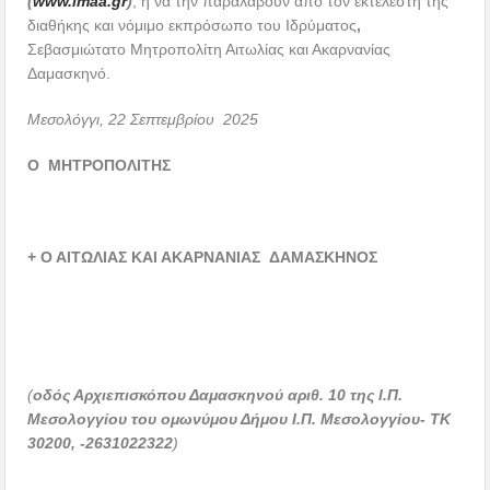
(
www
.
imaa
.
gr
)
, ή να την παραλάβουν από τον εκτελεστή της
διαθήκης και νόμιμο εκπρόσωπο του Ιδρύματος
,
Σεβασμιώτατο Μητροπολίτη Αιτωλίας και Ακαρνανίας
Δαμασκηνό.
Μεσολόγγι, 22 Σεπτεμβρίου 2025
Ο ΜΗΤΡΟΠΟΛΙΤΗΣ
+ Ο ΑΙΤΩΛΙΑΣ ΚΑΙ ΑΚΑΡΝΑΝΙΑΣ ΔΑΜΑΣΚΗΝΟΣ
(
οδός
Αρχιεπισκόπου Δαμασκηνού αριθ. 10 της Ι.Π.
Μεσολογγίου του ομωνύμου Δήμου Ι.Π. Μεσολογγίου- ΤΚ
30200, -2631022322
)