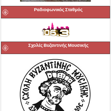
Ραδιοφωνικός Σταθμός
Σχολές Βυζαντινής Μουσικής