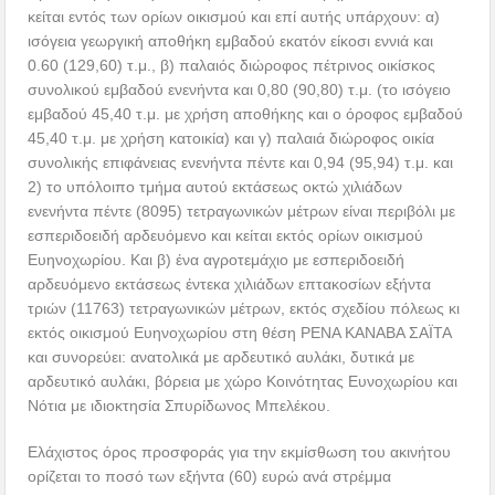
κείται εντός των ορίων οικισμού και επί αυτής υπάρχουν: α)
ισόγεια γεωργική αποθήκη εμβαδού εκατόν είκοσι εννιά και
0.60 (129,60) τ.μ., β) παλαιός διώροφος πέτρινος οικίσκος
συνολικού εμβαδού ενενήντα και 0,80 (90,80) τ.μ. (το ισόγειο
εμβαδού 45,40 τ.μ. με χρήση αποθήκης και ο όροφος εμβαδού
45,40 τ.μ. με χρήση κατοικία) και γ) παλαιά διώροφος οικία
συνολικής επιφάνειας ενενήντα πέντε και 0,94 (95,94) τ.μ. και
2) το υπόλοιπο τμήμα αυτού εκτάσεως οκτώ χιλιάδων
ενενήντα πέντε (8095) τετραγωνικών μέτρων είναι περιβόλι με
εσπεριδοειδή αρδευόμενο και κείται εκτός ορίων οικισμού
Ευηνοχωρίου. Και β) ένα αγροτεμάχιο με εσπεριδοειδή
αρδευόμενο εκτάσεως έντεκα χιλιάδων επτακοσίων εξήντα
τριών (11763) τετραγωνικών μέτρων, εκτός σχεδίου πόλεως κι
εκτός οικισμού Ευηνοχωρίου στη θέση ΡΕΝΑ ΚΑΝΑΒΑ ΣΑΪΤΑ
και συνορεύει: ανατολικά με αρδευτικό αυλάκι, δυτικά με
αρδευτικό αυλάκι, βόρεια με χώρο Κοινότητας Ευνοχωρίου και
Νότια με ιδιοκτησία Σπυρίδωνος Μπελέκου.
Ελάχιστος όρος προσφοράς για την εκμίσθωση του ακινήτου
ορίζεται το ποσό των εξήντα (60) ευρώ ανά στρέμμα