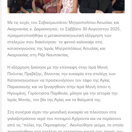
Με τις ευχές του Σεβασμιωτάτου Μητροπολίτου Αιτωλίας και
Ακαρνανίας κ. Δαμασκηνού, το Σάββατο 30 Αυγούστου 2025,
πραγματοποιήθηκε η μετακατασκηνωτική εξόρμηση των
στελεχών που διακόνησαν το φετινό καλοκαίρι στις
κατασκηνώσεις της Ιεράς Μητροπόλεως Αιτωλίας και
Ακαρνανίας στη Ρίζα Ναυπακτίας.
Η εξόρμηση ξεκίνησε με την επίσκεψη στην Ιερά Μονή
Πούντας Πρεβέζης, δίνοντας την ευκαιρία στα στελέχη των
Κατασκηνώσεων να προσκυνήσουν τον τάφο της Αγίας
Παρασκευής και να ξεναγηθούν στην Ιερά Μονή όπου η
Ηγουμένη, Γερόντισσα Παρθενία, μίλησε για την ιστορία την
Ιεράς Μονής, τον βίο της Αγίας και τα θαύματά της.
Στη συνέχεια είχαν την μοναδική ευκαιρία να πλεύσουν στα
γαλαζοπράσινα νερά του ποταμού Αχέροντα και να περάσουν
από τις “πύλες της Περσεφόνης”. Ακολούθησε γεύμα, το οποίο
προσφέρθηκε στα στελέχη σε εστιατόριο κοντά στις πηγές του