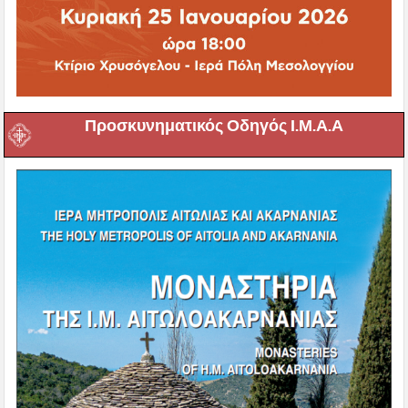
Προσκυνηματικός Οδηγός Ι.Μ.Α.Α