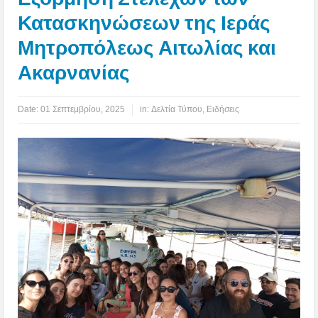
Κατασκηνώσεων της Ιεράς
Μητροπόλεως Αιτωλίας και
Ακαρνανίας
Date:
01 Σεπτεμβρίου, 2025
in:
Δελτία Τύπου
,
Ειδήσεις