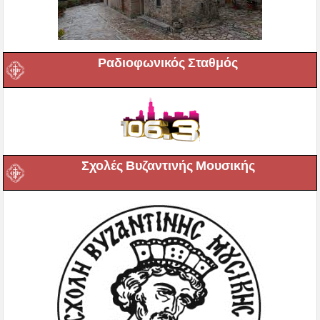
Ραδιοφωνικός Σταθμός
Σχολές Βυζαντινής Μουσικής