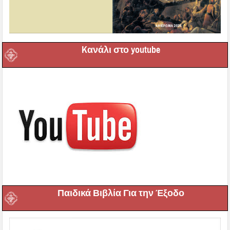
Kανάλι στο youtube
Παιδικά Βιβλία Για την Έξοδο