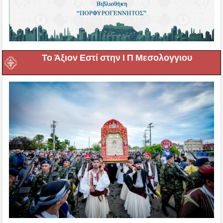
Το Άξιον Εστί στην Ι Π Μεσολογγιου