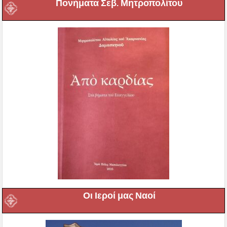
Πονήματα Σεβ. Μητροπολίτου
Οι Ιεροί μας Ναοί