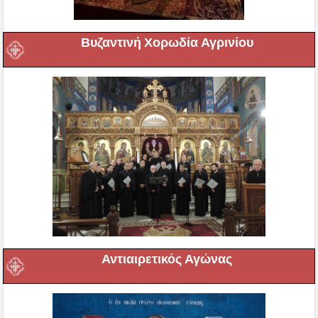
Βυζαντινή Χορωδία Αγρινίου
Αντιαιρετικός Αγώνας