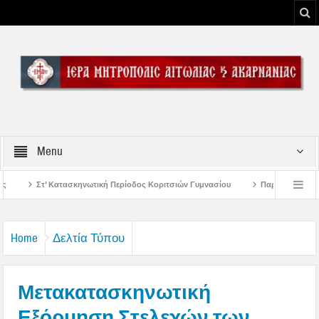
Menu
Περίοδος Κοριτσιών Γυμνασίου
Παρακλήσεις πρώτης εβδομάδος Δεκαπενταυ
υ Μεσολογγίου
Μήνυμα Σεβασμιωτάτου Μητροπολίτου Αιτωλίας και Ακαρνανί
Home
Δελτία Τύπου
Μετακατασκηνωτική
Εξόρμηση Στελεχών των