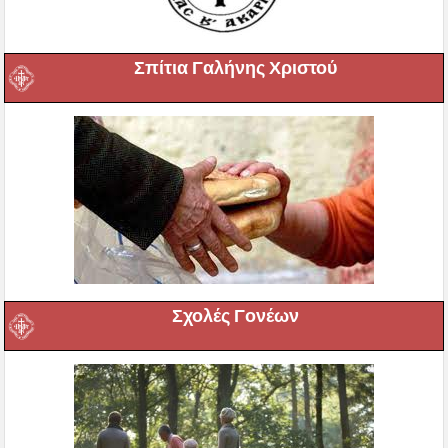
Σπίτια Γαλήνης Χριστού
Σχολές Γονέων