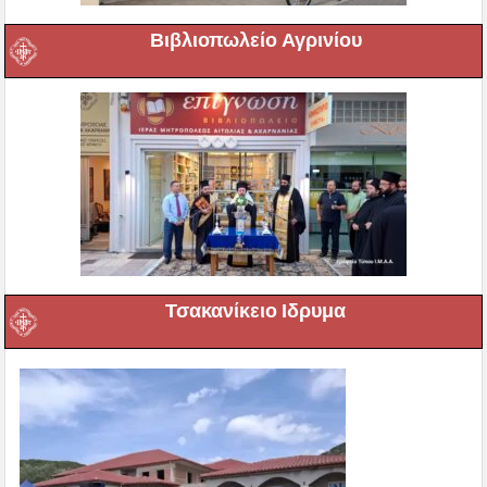
Βιβλιοπωλείο Αγρινίου
Τσακανίκειο Ιδρυμα