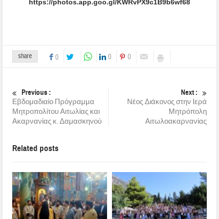
https://photos.app.goo.gl/KWRvPX9c1B9b6wf68
share
0
0
0
Previous :
Next :
Εβδομαδιαίο Πρόγραμμα
Νέος Διάκονος στην Ιερά
Μητροπολίτου Αιτωλίας και
Μητρόπολη
Ακαρνανίας κ. Δαμασκηνού
Αιτωλοακαρνανίας
Related posts