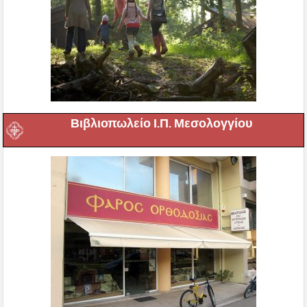
Βιβλιοπωλείο Ι.Π. Μεσολογγίου