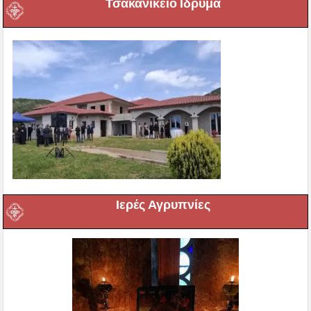
Τσακανίκειο Ιδρυμα
Ιερές Αγρυπνίες