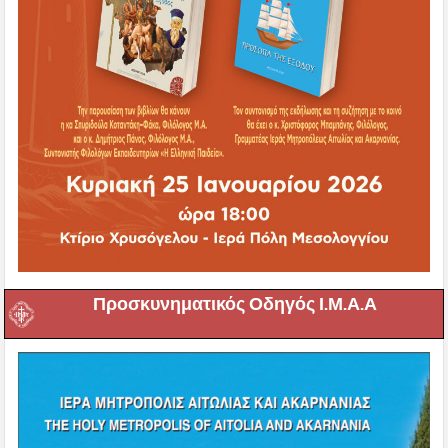
Προσκυνηματικός Οδηγός Ι.Μ.Α.Α