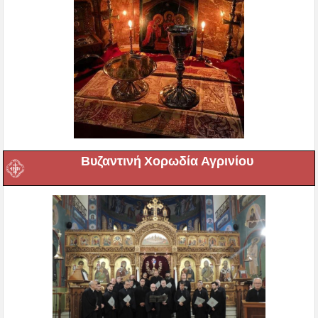
Βυζαντινή Χορωδία Αγρινίου