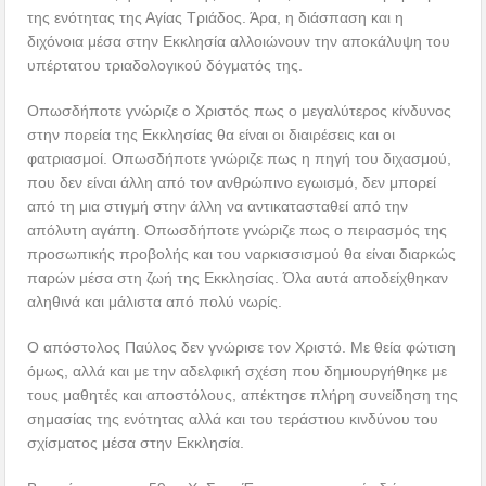
της ενότητας της Αγίας Τριάδος. Άρα, η διάσπαση και η
διχόνοια μέσα στην Εκκλησία αλλοιώνουν την αποκάλυψη του
υπέρτατου τριαδολογικού δόγματός της.
Οπωσδήποτε γνώριζε ο Χριστός πως ο μεγαλύτερος κίνδυνος
στην πορεία της Εκκλησίας θα είναι οι διαιρέσεις και οι
φατριασμοί. Οπωσδήποτε γνώριζε πως η πηγή του διχασμού,
που δεν είναι άλλη από τον ανθρώπινο εγωισμό, δεν μπορεί
από τη μια στιγμή στην άλλη να αντικατασταθεί από την
απόλυτη αγάπη. Οπωσδήποτε γνώριζε πως ο πειρασμός της
προσωπικής προβολής και του ναρκισσισμού θα είναι διαρκώς
παρών μέσα στη ζωή της Εκκλησίας. Όλα αυτά αποδείχθηκαν
αληθινά και μάλιστα από πολύ νωρίς.
Ο απόστολος Παύλος δεν γνώρισε τον Χριστό. Με θεία φώτιση
όμως, αλλά και με την αδελφική σχέση που δημιουργήθηκε με
τους μαθητές και αποστόλους, απέκτησε πλήρη συνείδηση της
σημασίας της ενότητας αλλά και του τεράστιου κινδύνου του
σχίσματος μέσα στην Εκκλησία.