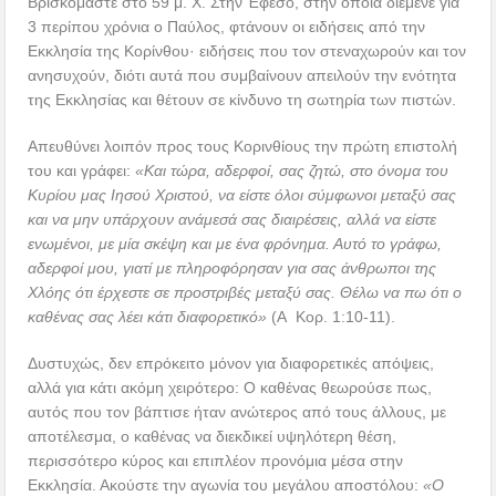
Βρισκόμαστε στο 59 μ. Χ. Στην Έφεσο, στην οποία διέμενε για
3 περίπου χρόνια ο Παύλος, φτάνουν οι ειδήσεις από την
Εκκλησία της Κορίνθου· ειδήσεις που τον στεναχωρούν και τον
ανησυχούν, διότι αυτά που συμβαίνουν απειλούν την ενότητα
της Εκκλησίας και θέτουν σε κίνδυνο τη σωτηρία των πιστών.
Απευθύνει λοιπόν προς τους Κορινθίους την πρώτη επιστολή
του και γράφει:
«Και τώρα, αδερφοί, σας ζητώ, στο όνομα του
Κυρίου μας Ιησού Χριστού, να είστε όλοι σύμφωνοι μεταξύ σας
και να μην υπάρχουν ανάμεσά σας διαιρέσεις, αλλά να είστε
ενωμένοι, με μία σκέψη και με ένα φρόνημα. Αυτό το γράφω,
αδερφοί μου, γιατί με πληροφόρησαν για σας άνθρωποι της
Χλόης ότι έρχεστε σε προστριβές μεταξύ σας. Θέλω να πω ότι ο
καθένας σας λέει κάτι διαφορετικό»
(Α Κορ. 1:10-11).
Δυστυχώς, δεν επρόκειτο μόνον για διαφορετικές απόψεις,
αλλά για κάτι ακόμη χειρότερο: Ο καθένας θεωρούσε πως,
αυτός που τον βάπτισε ήταν ανώτερος από τους άλλους, με
αποτέλεσμα, ο καθένας να διεκδικεί υψηλότερη θέση,
περισσότερο κύρος και επιπλέον προνόμια μέσα στην
Εκκλησία. Ακούστε την αγωνία του μεγάλου αποστόλου:
«Ο