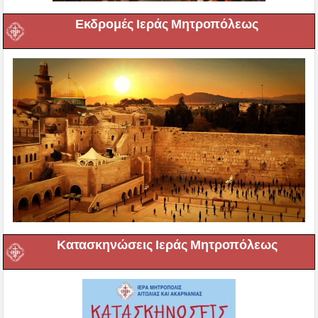
Εκδρομές Ιεράς Μητροπόλεως
Κατασκηνώσεις Ιεράς Μητροπόλεως