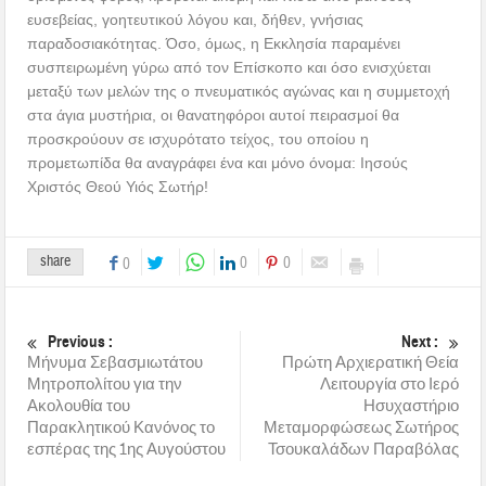
ευσεβείας, γοητευτικού λόγου και, δήθεν, γνήσιας
παραδοσιακότητας. Όσο, όμως, η Εκκλησία παραμένει
συσπειρωμένη γύρω από τον Επίσκοπο και όσο ενισχύεται
μεταξύ των μελών της ο πνευματικός αγώνας και η συμμετοχή
στα άγια μυστήρια, οι θανατηφόροι αυτοί πειρασμοί θα
προσκρούουν σε ισχυρότατο τείχος, του οποίου η
προμετωπίδα θα αναγράφει ένα και μόνο όνομα: Ιησούς
Χριστός Θεού Υιός Σωτήρ!
share
0
0
0
Previous :
Next :
Μήνυμα Σεβασμιωτάτου
Πρώτη Αρχιερατική Θεία
Μητροπολίτου για την
Λειτουργία στο Ιερό
Ακολουθία του
Ησυχαστήριο
Παρακλητικού Κανόνος το
Μεταμορφώσεως Σωτήρος
εσπέρας της 1ης Αυγούστου
Τσουκαλάδων Παραβόλας