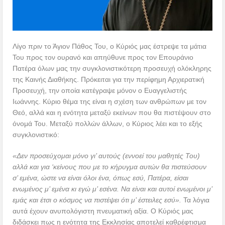
Λίγο πριν το Άγιον Πάθος Του, ο Κύριός μας έστρεψε τα μάτια
Του προς τον ουρανό και απηύθυνε προς τον Επουράνιο
Πατέρα όλων μας την συγκλονιστικότερη προσευχή ολόκληρης
της Καινής Διαθήκης. Πρόκειται για την περίφημη Αρχιερατική
Προσευχή, την οποία κατέγραψε μόνον ο Ευαγγελιστής
Ιωάννης. Κύριο θέμα της είναι η σχέση των ανθρώπων με τον
Θεό, αλλά και η ενότητα μεταξύ εκείνων που θα πιστέψουν στο
όνομά Του. Μεταξύ πολλών άλλων, ο Κύριος λέει και το εξής
συγκλονιστικό:
«Δεν προσεύχομαι μόνο γι’ αυτούς (εννοεί του μαθητές Του)
αλλά και για ‘κείνους που με το κήρυγμα αυτών θα πιστεύσουν
σ’ εμένα, ώστε να είναι όλοι ένα, όπως εσύ, Πατέρα, είσαι
ενωμένος μ’ εμένα κι εγώ μ’ εσένα. Να είναι και αυτοί ενωμένοι μ’
εμάς και έτσι ο κόσμος να πιστέψει ότι μ’ έστειλες εσύ».
Τα λόγια
αυτά έχουν ανυπολόγιστη πνευματική αξία. Ο Κύριός μας
διδάσκει πως η ενότητα της Εκκλησίας αποτελεί καθρέφτισμα