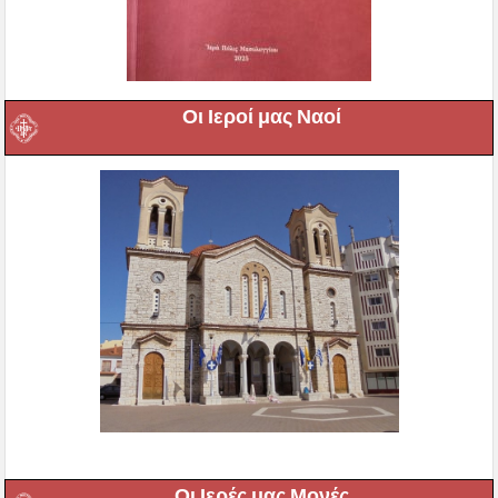
Οι Ιεροί μας Ναοί
Οι Ιερές μας Μονές