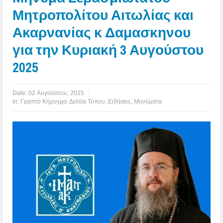
Μητροπολίτου Αιτωλίας και
Ακαρνανίας κ Δαμασκηνου
για την Κυριακή 3 Αυγούστου
2025
Date:
02 Αυγούστου, 2025
in:
Γραπτό Κήρυγμα
,
Δελτία Τύπου
,
Ειδήσεις
,
Μηνύματα