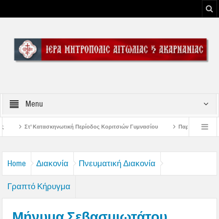
Menu
ή Περίοδος Κοριτσιών Γυμνασίου
Παρακλήσεις πρώτης εβδομάδος Δεκαπεντα
του Μεσολογγίου
Μήνυμα Σεβασμιωτάτου Μητροπολίτου Αιτωλίας και Ακαρνα
Home
Διακονία
Πνευματική Διακονία
Γραπτό Κήρυγμα
Μήνυμα Σεβασμιωτάτου