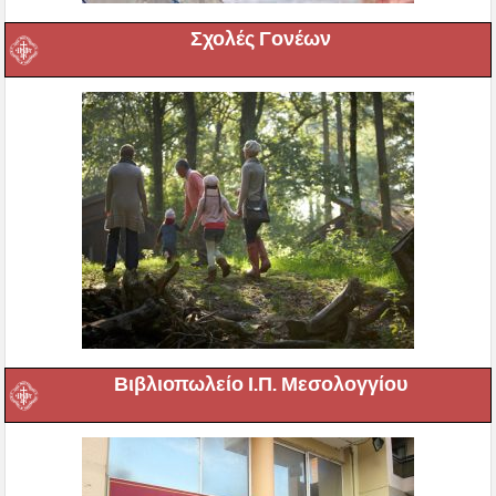
Σχολές Γονέων
Βιβλιοπωλείο Ι.Π. Μεσολογγίου