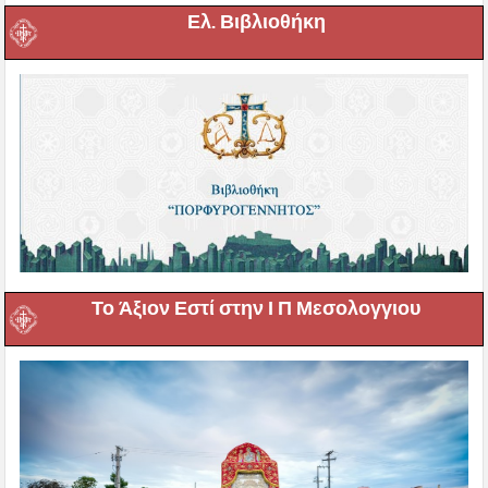
Ελ. Βιβλιοθήκη
Το Άξιον Εστί στην Ι Π Μεσολογγιου