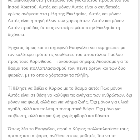
να διεκδικήσει θέση υπεράνω του γλυκύτατου προσώπου του
Ιησού Χριστού. Αυτός και μόνον Αυτός είναι ο συνδετικός
κρίκος ανάμεσα στα μέλη της Εκκλησίας. Αυτός και μόνον
Αυτός είναι η πηγή όλων των χαρισμάτων. Αυτόν και μόνον
Αυτόν προδίδει, όποιος ενσπείρει μέσα στην Εκκλησία τη
διχόνοια.
Έρχεται, όμως και το σημερινό Ευαγγέλιο να τεκμηριώσει με
τον καλύτερο τρόπο τις νουθεσίες του αποστόλου Παύλου
προς τους Κορινθίους. Τί ακούσαμε σήμερα; Ακούσαμε για το
θαύμα του πολλαπλασιασμού των πέντε άρτων και των δύο
ψαριών, με το οποίο χόρτασαν τα πλήθη.
Τί θέλησε να δείξει ο Κύριος με το θαύμα αυτό; Πως μόνον
Αυτός είναι σε θέση να καλύψει τις ανάγκες των ανθρώπων, όχι
μόνον για ψωμί, αλλά και για νόημα ζωής. Όχι μόνον για υλικά
αγαθά, αλλά και πολύτιμα πνευματικά δώρα. Όχι μόνο για
επιβίωση, αλλά και για ζωή χωρίς φθορά και θάνατο.
Όπως λέει το Ευαγγέλιο, αφού ο Κύριος πολλαπλασίασε τους
άρτους και τα ψάρια, ανέθεσε στους μαθητές Του να τα