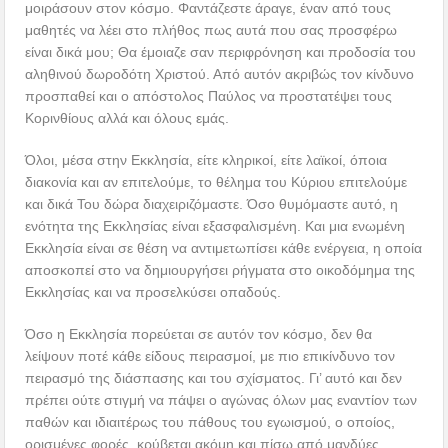
μοιράσουν στον κόσμο. Φαντάζεστε άραγε, έναν από τους
μαθητές να λέει στο πλήθος πως αυτά που σας προσφέρω
είναι δικά μου; Θα έμοιαζε σαν περιφρόνηση και προδοσία του
αληθινού δωροδότη Χριστού. Από αυτόν ακριβώς τον κίνδυνο
προσπαθεί και ο απόστολος Παύλος να προστατέψει τους
Κορινθίους αλλά και όλους εμάς.
Όλοι, μέσα στην Εκκλησία, είτε κληρικοί, είτε λαϊκοί, όποια
διακονία και αν επιτελούμε, το θέλημα του Κύριου επιτελούμε
και δικά Του δώρα διαχειριζόμαστε. Όσο θυμόμαστε αυτό, η
ενότητα της Εκκλησίας είναι εξασφαλισμένη. Και μια ενωμένη
Εκκλησία είναι σε θέση να αντιμετωπίσει κάθε ενέργεια, η οποία
αποσκοπεί στο να δημιουργήσει ρήγματα στο οικοδόμημα της
Εκκλησίας και να προσελκύσει οπαδούς.
Όσο η Εκκλησία πορεύεται σε αυτόν τον κόσμο, δεν θα
λείψουν ποτέ κάθε είδους πειρασμοί, με πιο επικίνδυνο τον
πειρασμό της διάσπασης και του σχίσματος. Γι’ αυτό και δεν
πρέπει ούτε στιγμή να πάψει ο αγώνας όλων μας εναντίον των
παθών και ιδιαιτέρως του πάθους του εγωισμού, ο οποίος,
ορισμένες φορές, κρύβεται ακόμη και πίσω από μανδύες