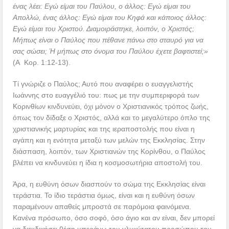
ένας λέει: Εγώ είμαι του Παύλου, ο άλλος: Εγώ είμαι του
Απολλώ, ένας άλλος: Εγώ είμαι του Κηφά και κάποιος άλλος:
Εγώ είμαι του Χριστού. Διαμοιράστηκε, λοιπόν, ο Χριστός;
Μήπως είναι ο Παύλος που πέθανε πάνω στο σταυρό για να
σας σώσει; Ή μήπως στο όνομα του Παύλου έχετε βαφτιστεί;»
(Α Κορ. 1:12-13).
Τί γνώριζε ο Παύλος; Αυτό που αναφέρει ο ευαγγελιστής
Ιωάννης στο ευαγγέλιό του: πως με την συμπεριφορά των
Κορινθίων κινδυνεύει, όχι μόνον ο Χριστιανικός τρόπος ζωής,
όπως τον δίδαξε ο Χριστός, αλλά και το μεγαλύτερο όπλο της
χριστιανικής μαρτυρίας και της ιεραποστολής που είναι η
αγάπη και η ενότητα μεταξύ των μελών της Εκκλησίας. Στην
διάσπαση, λοιπόν, των Χριστιανών της Κορίνθου, ο Παύλος
βλέπει να κινδυνεύει η ίδια η κοσμοσωτήρια αποστολή του.
Άρα, η ευθύνη όσων διασπούν το σώμα της Εκκλησίας είναι
τεράστια. Το ίδιο τεράστια όμως, είναι και η ευθύνη όσων
παραμένουν απαθείς μπροστά σε παρόμοια φαινόμενα.
Κανένα πρόσωπο, όσο σοφό, όσο άγιο και αν είναι, δεν μπορεί