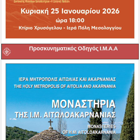
Προσκυνηματικός Οδηγός Ι.Μ.Α.Α