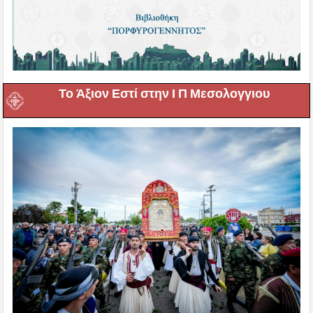
Το Άξιον Εστί στην Ι Π Μεσολογγιου