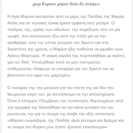
χειρ Κυρίου χάριτι θεία δε στέφει
»
Η Αγία Μαρίνα κατάγοταν από τα μέρη της Πισιδίας της Μικράς
Ασίας και σε νηπιακή ηλικία έμεινε ορφανή από μητέρα. Ο
πατέρας της, ιερέας των ειδώλων, την παρέδωσε τότε σε μία
τροφό, που κατοικούσε έξω από την πόλη για να την
αναθρέψει, από την οποία γνώρισε τον Χριστό και στα
δεκαπέντε της χρόνια, η Μαρίνα ήδη ποθούσε να μιμηθεί τους
Αγίους Μάρτυρες. Η νεαρή καρδιά της πυρπολήθηκε με αγάπη
για τον Θεό. Υποσχέθηκε ποτέ να μην παντρευτεί,
επιθυμώντας ολόψυχα να υποφέρει για τον Χριστό και να
βαπτιστεί στο αίμα του μαρτυρίου.
Ο πατέρας της την μισούσε για την πίστη της και δεν την
θεωρούσε κόρη του, με αποτέλεσμα να την αποκληρώσει.
Όταν ο έπαρχος Ολύμβριος την συνάντησε, θαμπωμένος από
την ομορφιά της διανοήθηκε να την κάνει γυναίκα του και
ρωτώντας την για το όνομά της έλαβε την εξής απάντηση:
«Μαρίνα ονομάζομαι, της Πισιδίας είμαι γέννημα και θρέμμα και
το όνομα του Κυρίου μου Ιησού Χριστού επικαλούμαι».