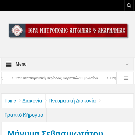
Menu
 Περίοδος Κοριτσιών Γυμνασίου
Παρακλήσεις πρώτης εβδομάδος Δεκαπενταυ
ου Μεσολογγίου
Μήνυμα Σεβασμιωτάτου Μητροπολίτου Αιτωλίας και Ακαρναν
Home
Διακονία
Πνευματική Διακονία
Γραπτό Κήρυγμα
Μήνυμα Σεβασμιωτάτου