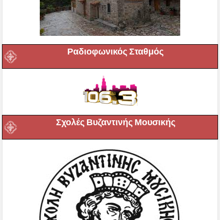
Ραδιοφωνικός Σταθμός
Σχολές Βυζαντινής Μουσικής