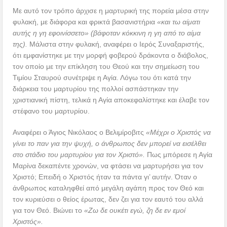
Με αυτό τον τρόπο άρχισε η μαρτυρική της πορεία μέσα στην
φυλακή, με διάφορα και φρικτά βασανιστήρια
«και τω αίματι
αυτής η γη εφοινίσσετο» (βάφοταν κόκκινη η γη από το αίμα
της).
Μάλιστα στην φυλακή, αναφέρει ο Ιερός Συναξαριστής,
ότι εμφανίστηκε με την μορφή φοβερού δράκοντα ο διάβολος,
τον οποίο με την επίκληση του Θεού και την σημείωση του
Τιμίου Σταυρού συνέτριψε η Αγία. Λόγω του ότι κατά την
διάρκεια του μαρτυρίου της πολλοί ασπάστηκαν την
χριστιανική πίστη, τελικά η Αγία αποκεφαλίστηκε και έλαβε τον
στέφανο του μαρτυρίου.
Αναφέρει ο Άγιος Νικόλαος ο Βελιμίροβιτς
«Μέχρι ο Χριστός να
γίνει το παν για την ψυχή, ο άνθρωπος δεν μπορεί να εισέλθει
στο στάδιο του μαρτυρίου για τον Χριστό».
Πως μπόρεσε η Αγία
Μαρίνα δεκαπέντε χρονών, να φτάσει να μαρτυρήσει για τον
Χριστό; Επειδή ο Χριστός ήταν τα πάντα γι’ αυτήν. Όταν ο
άνθρωπος καταληφθεί από μεγάλη αγάπη προς τον Θεό και
τον κυριεύσει ο θείος έρωτας, δεν ζει για τον εαυτό του αλλά
για τον Θεό. Βιώνει το
«Ζω δε ουκέτι εγώ, ζη δε εν εμοί
Χριστός».