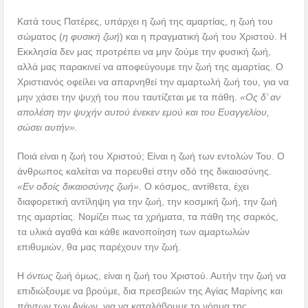
Κατά τους Πατέρες, υπάρχει η ζωή της αμαρτίας, η ζωή του
σώματος (
η φυσική ζωή
) και η πραγματική ζωή του Χριστού. Η
Εκκλησία δεν μας προτρέπει να μην ζούμε την φυσική ζωή,
αλλά μας παρακινεί να αποφεύγουμε την ζωή της αμαρτίας. Ο
Χριστιανός οφείλει να απαρνηθεί την αμαρτωλή ζωή του, για να
μην χάσει την ψυχή του που ταυτίζεται με τα πάθη.
«Ος δ’ αν
απολέση την ψυχήν αυτού ένεκεν εμού και του Ευαγγελίου,
σώσει αυτήν».
Ποιά είναι η ζωή του Χριστού; Είναι η ζωή των εντολών Του. Ο
άνθρωπος καλείται να πορευθεί στην οδό της δικαιοσύνης.
«Εν οδοίς δικαιοσύνης ζωή».
Ο κόσμος, αντίθετα, έχει
διαφορετική αντίληψη για την ζωή, την κοσμική ζωή, την ζωή
της αμαρτίας. Νομίζει πως τα χρήματα, τα πάθη της σαρκός,
τα υλικά αγαθά και κάθε ικανοποίηση των αμαρτωλών
επιθυμιών, θα μας παρέχουν την ζωή.
Η
όντως
ζωή όμως, είναι η ζωή του Χριστού. Αυτήν την ζωή να
επιδιώξουμε να βρούμε, δια πρεσβειών της Αγίας Μαρίνης και
πάντων των Αγίων, για να καταλάβουμε το νόημα της