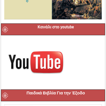
Kανάλι στο youtube
Παιδικά Βιβλία Για την Έξοδο