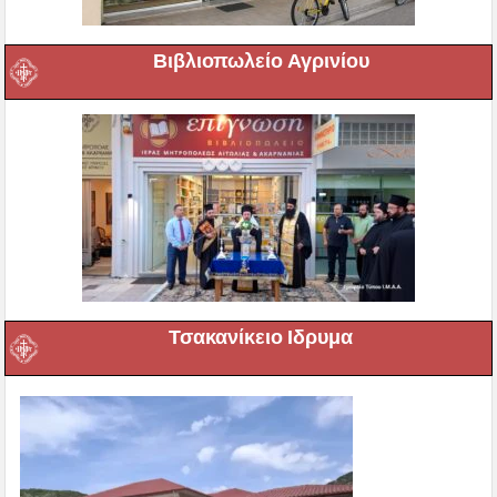
Βιβλιοπωλείο Αγρινίου
Τσακανίκειο Ιδρυμα