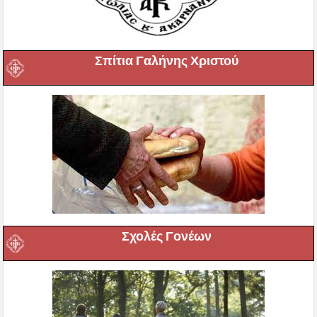
Σπίτια Γαλήνης Χριστού
Σχολές Γονέων