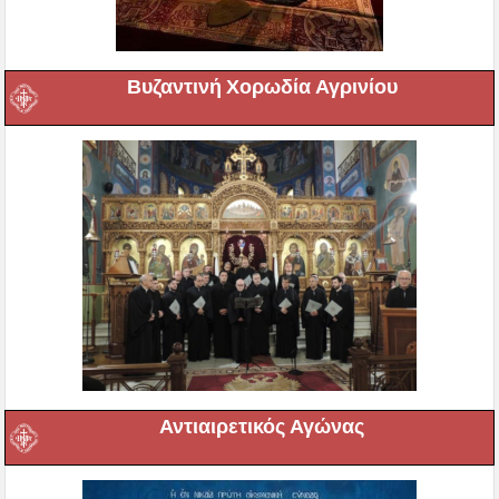
Βυζαντινή Χορωδία Αγρινίου
Αντιαιρετικός Αγώνας