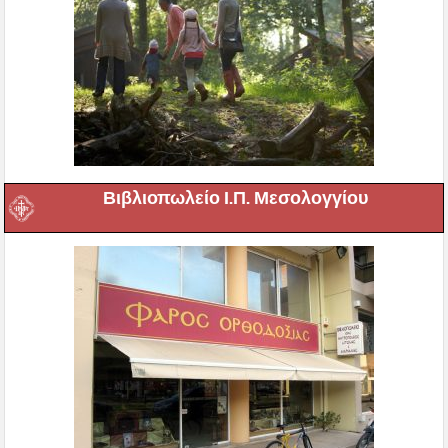
Βιβλιοπωλείο Ι.Π. Μεσολογγίου