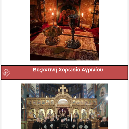
Βυζαντινή Χορωδία Αγρινίου