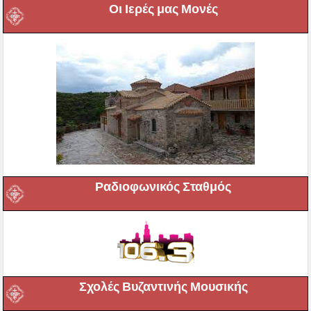
Οι Ιερές μας Μονές
Ραδιοφωνικός Σταθμός
Σχολές Βυζαντινής Μουσικής