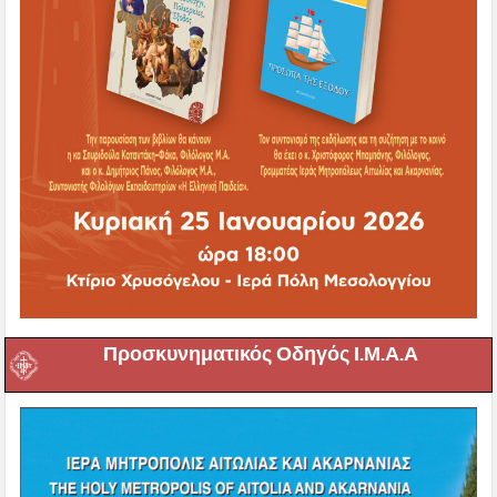
Προσκυνηματικός Οδηγός Ι.Μ.Α.Α