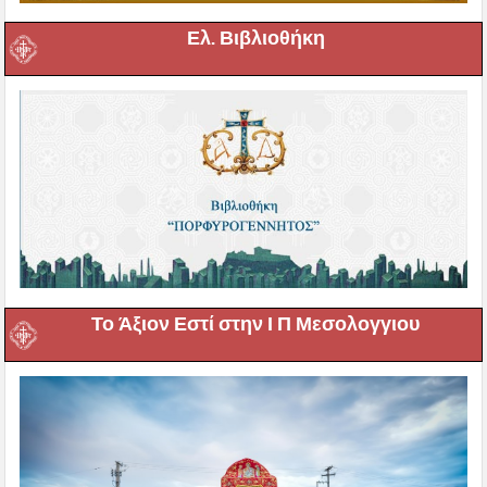
Ελ. Βιβλιοθήκη
Το Άξιον Εστί στην Ι Π Μεσολογγιου