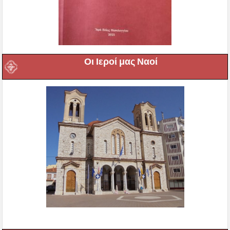
Οι Ιεροί μας Ναοί