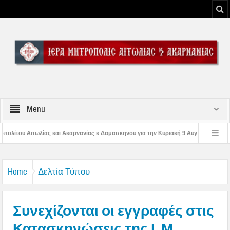
Menu
ίας κ Δαμασκηνου για την Κυριακή 9 Αυγούστου 2026
Η εορτή της Μεταμορ
Παναγίας
Δέηση υπέρ των πυροσβεστών και των πυροπλήκτων στην Ι. Μ. Αι
Home
Δελτία Τύπου
Συνεχίζονται οι εγγραφές στις
Κατασκηνώσεις της Ι. Μ.