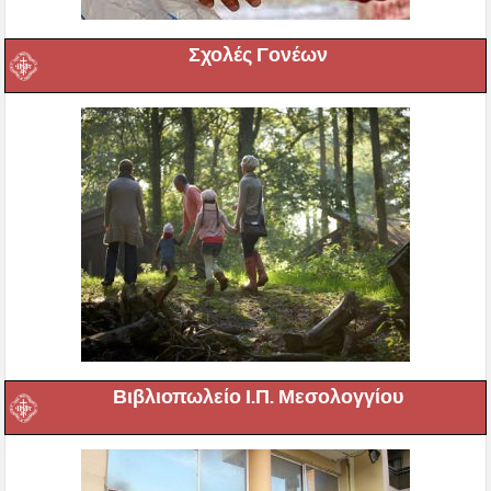
Σχολές Γονέων
Βιβλιοπωλείο Ι.Π. Μεσολογγίου