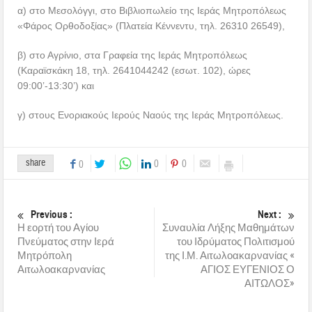
α) στο Μεσολόγγι, στο Βιβλιοπωλείο της Ιεράς Μητροπόλεως
«Φάρος Ορθοδοξίας» (Πλατεία Κέννεντυ, τηλ. 26310 26549),
β) στο Αγρίνιο, στα Γραφεία της Ιεράς Μητροπόλεως
(Καραϊσκάκη 18, τηλ. 2641044242 (εσωτ. 102), ώρες
09:00’-13:30’) και
γ) στους Ενοριακούς Ιερούς Ναούς της Ιεράς Μητροπόλεως.
share
0
0
0
Previous :
Next :
Η εορτή του Αγίου
Συναυλία Λήξης Μαθημάτων
Πνεύματος στην Ιερά
του Ιδρύματος Πολιτισμού
Μητρόπολη
της Ι.Μ. Αιτωλοακαρνανίας «
Αιτωλοακαρνανίας
ΑΓΙΟΣ ΕΥΓΕΝΙΟΣ Ο
ΑΙΤΩΛΟΣ»