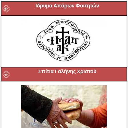
Ιδρυμα Απόρων Φοιτητών
Σπίτια Γαλήνης Χριστού