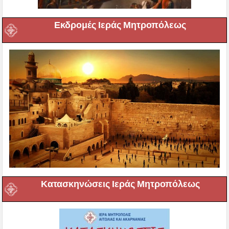
Εκδρομές Ιεράς Μητροπόλεως
Κατασκηνώσεις Ιεράς Μητροπόλεως