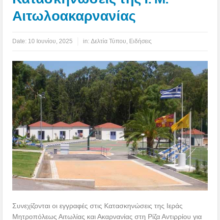
Αιτωλοακαρνανίας
Date:
10 Ιουνίου, 2025
in:
Δελτία Τύπου
,
Ειδήσεις
Συνεχίζονται οι εγγραφές στις Κατασκηνώσεις της Ιεράς
Μητροπόλεως Αιτωλίας και Ακαρνανίας στη Ρίζα Αντιρρίου για