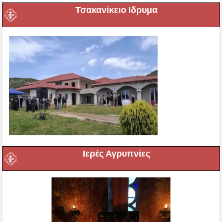
Τσακανίκειο Ιδρυμα
Ιερές Αγρυπνίες