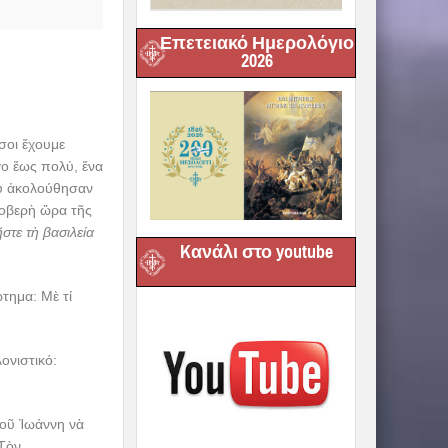
Επετειακό Ημερολόγιο
2026
σοι ἔχουμε
γο ἕως πολύ, ἕνα
οὺ ἀκολούθησαν
φοβερὴ ὥρα τῆς
στε τὴ βασιλεία
Kανάλι στο youtube
τημα: Μὲ τί
ονιστικό:
τοῦ Ἰωάννη νὰ
 Τὸν