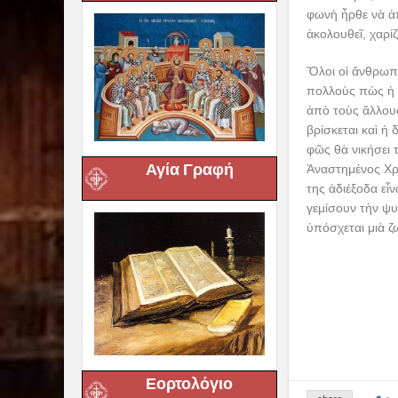
φωνὴ ἦρθε νὰ ἀ
ἀκολουθεῖ, χαρί
Ὅλοι οἱ ἄνθρωπο
πολλοὺς πὼς ἡ ἀ
ἀπὸ τοὺς ἄλλους
βρίσκεται καὶ ἡ
φῶς θὰ νικήσει 
Αγία Γραφή
Ἀναστημένος Χρι
της ἀδιέξοδα εἶ
γεμίσουν τὴν ψυ
ὑπόσχεται μιὰ ζ
Εορτολόγιο