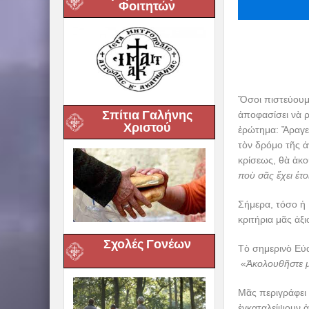
Φοιτητών
Ὅσοι πιστεύουμε
Σπίτια Γαλήνης
ἀποφασίσει νὰ ρ
Χριστού
ἐρώτημα: Ἄραγε,
τὸν δρόμο τῆς ἀ
κρίσεως, θὰ ἀκο
ποὺ σᾶς ἔχει ἑτο
Σήμερα, τόσο ἡ 
κριτήρια μᾶς ἀξι
Σχολές Γονέων
Τὸ σημερινὸ Εὐα
«
Ἀκολουθῆστε 
Μᾶς περιγράφει 
ἐγκαταλείψουν ἀ