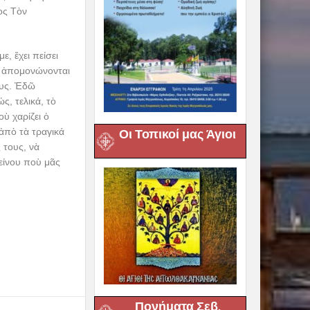
ος Τὸν
, ἔχει πείσει
, ἀπομονώνονται
ους. Ἐδῶ
ς, τελικά, τὸ
ὺ χαρίζει ὁ
ἀπὸ τὰ τραγικά
Οι Τοπικοί μας Άγιοι
 τους, νὰ
είνου ποὺ μᾶς
Πονήματα Σεβ.