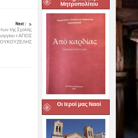
Μητροπολίτου
Next :
των της Σχολής
λογγίου « ΑΓΙΟΣ
ΚΟΥΚΟΥΖΕΛΗΣ
Οι Ιεροί μας Ναοί