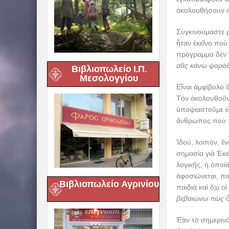
ἀκολουθήσουν σ
Συγκινούμαστε 
ἦταν ἐκεῖνο ποὺ
πρόγραμμα δὲν τ
σᾶς κάνω ψαρά
Βιβλιοπωλείο Ι.Π.
Μεσολογγίου
Εἶναι ἀμφίβολο 
Τὸν ἀκολουθοῦν
ὑποψιαστοῦμε εἶ
ἄνθρωπος ποὺ το
Ἰδού, λοιπόν, ἕ
σημασία γιὰ Ἐκε
λογικῆς, ἡ ὁποία
ἀφοσιώνεται, πο
Βιβλιοπωλείο Αγρινίου
παιδιὰ καὶ ὄχι 
βεβαιώνω πὼς ὅπο
Ἐὰν τὸ σημερινὸ