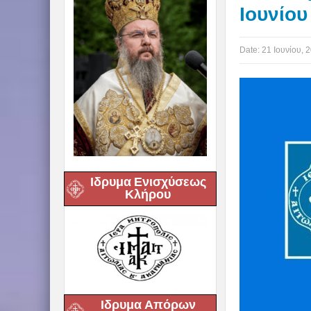
Ιουνίου
Date:
21 Ιουνίου, 
Ιδρυμα Ενισχύσεως
Κλήρου
Ιδρυμα Απόρων