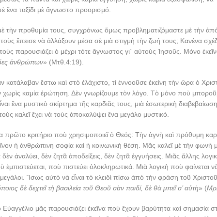
ὲ ἕνα ταξίδι μὲ ἄγνωστο προορισμό.
μὲ τὴν προθυμία τους, συγχρόνως ὅμως προβληματιζόμαστε μὲ τὴν ἀπό
 τοὺς ἔπεισε νὰ ἀλλάξουν μέσα σὲ μιὰ στιγμὴ τὴν ζωή τους; Κανένα σχέδ
οὺς παρουσιάζει ὁ μέχρι τότε ἄγνωστος γι΄ αὐτοὺς Ἰησοῦς. Μόνο ἐκεῖν
δες ἀνθρώπων
» (Μτθ.4:19).
ἂν κατάλαβαν ἔστω καὶ στὸ ἐλάχιστο, τί ἐννοοῦσε ἐκείνη τὴν ὥρα ὁ Χρισ
 χωρὶς καμία ἐρώτηση. Δὲν γνωρίζουμε τὸν λόγο. Τὸ μόνο ποὺ μποροῦ
ναι ἕνα μυστικὸ σκίρτημα τῆς καρδιᾶς τους, μιὰ ἐσωτερικὴ διαβεβαίωσ
ὺς καλεῖ ἔχει νὰ τοὺς ἀποκαλύψει ἕνα μεγάλο μυστικό.
να πρῶτο κριτήριο ποὺ χρησιμοποιεῖ ὁ Θεός: Τὴν ἁγνὴ καὶ πρόθυμη καρδ
ῖνον ἡ ἀνθρώπινη σοφία καὶ ἡ κοινωνικὴ θέση. Μᾶς καλεῖ μὲ τὴν φωνὴ 
 δὲν ἀναλύει, δὲν ζητᾶ ἀποδείξεις, δὲν ζητᾶ ἐγγυήσεις. Μιᾶς ἄλλης λογ
ὺ ἐμπιστεύεται, ποὺ πιστεύει ὁλοκληρωτικά. Μιὰ λογικὴ ποὺ φαίνεται ν
οἱ μεγάλοι. Ἴσως αὐτὸ νὰ εἶναι τὸ κλειδὶ πίσω ἀπὸ τὴν φράση τοῦ Χριστο
ιος δὲ δεχτεῖ τὴ βασιλεία τοῦ Θεοῦ σὰν παιδί, δὲ θὰ μπεῖ σ’ αὐτὴ
» (
Μρ
 Εὐαγγέλιο μᾶς παρουσιάζει ἐκεῖνα ποὺ ἔχουν βαρύτητα καὶ σημασία στ