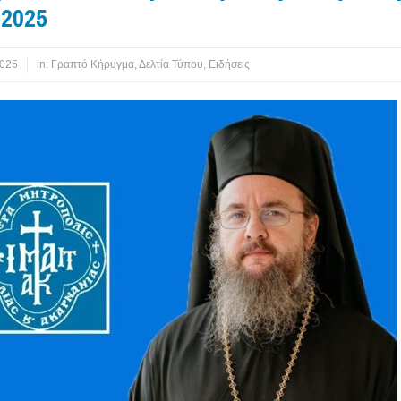
 2025
2025
in:
Γραπτό Κήρυγμα
,
Δελτία Τύπου
,
Ειδήσεις