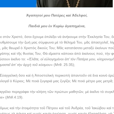
Ἀγαπητοί μου Πατέρες καί Ἀδελφοί,
Παιδιά μου ἐν Κυρίῳ ἀγαπημένα,
 στὸν Χριστό, ὅσοι ἔχουμε ἐπιλέξει νὰ ἀνήκουμε στὴν Ἐκκλησία Του, ὅ
υθμίσουμε τὴν ζωή μας σύμφωνα μὲ τὸ θέλημά Του, μᾶς ἀπασχολεῖ, λί
 μᾶς θεωρεῖ ὁ Χριστὸς δικούς Του; Μᾶς κατατάσσει μεταξὺ ἐκείνων π
γάπης καὶ τῆς θυσίας Του; Θὰ εἴμαστε κάποιοι ἀπὸ ἐκείνους πού, τὴν 
ύσουν ἐκεῖνο το: «
Ἐλᾶτε, οἱ εὐλογημένοι ἀπ’ τὸν Πατέρα μου, κληρονομῆ
ιμαστεῖ ἀπ’ τὴν ἀρχὴ τοῦ κόσμου
» (Μτθ. 25:35);
Εὐαγγελικὴ ὅσο καὶ ἡ Ἀποστολικὴ περικοπὴ ἀπαντοῦν σὲ ἕνα κοινὸ ἐρώ
ολογεῖ ὁ Κύριος; Μὲ ποιά ζυγαριά μας ζυγίζει; Μὲ ποιό μέτρο μας μετρᾶ;
γγέλιο περιγράφει τὴν κλήση τῶν πρώτων μαθητῶν, μὲ ἐκεῖνο τὸ συγκλ
με
» (
Μτθ
.4:19).
ὅμως καὶ τὴν ἑτοιμότητα τοῦ Πέτρου καὶ τοῦ Ἀνδρέα, τοῦ Ἰακώβου καὶ 
μέσως τὰ πάντα καὶ χωρὶς καμία ἐγγύηση, χωρὶς καμία ἐξασφάλιση, νὰ