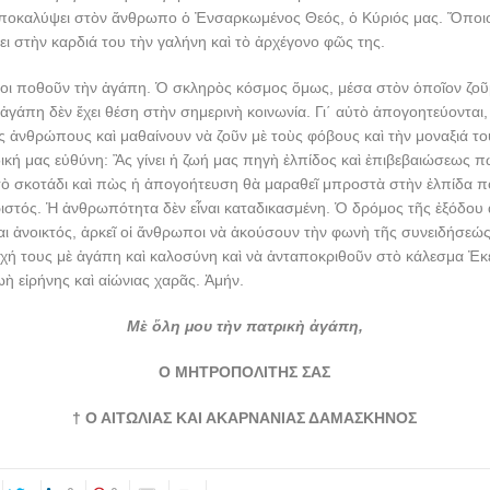
ποκαλύψει στὸν ἄνθρωπο ὁ Ἐνσαρκωμένος Θεός, ὁ Κύριός μας. Ὅποι
ζει στὴν καρδιά του τὴν γαλήνη καὶ τὸ ἀρχέγονο φῶς της.
ι ποθοῦν τὴν ἀγάπη. Ὁ σκληρὸς κόσμος ὅμως, μέσα στὸν ὁποῖον ζοῦμε
γάπη δὲν ἔχει θέση στὴν σημερινὴ κοινωνία. Γι΄ αὐτὸ ἀπογοητεύονται
 ἀνθρώπους καὶ μαθαίνουν νὰ ζοῦν μὲ τοὺς φόβους καὶ τὴν μοναξιά τ
 δική μας εὐθύνη: Ἂς γίνει ἡ ζωή μας πηγὴ ἐλπίδος καὶ ἐπιβεβαιώσεως πώ
τὸ σκοτάδι καὶ πὼς ἡ ἀπογοήτευση θὰ μαραθεῖ μπροστὰ στὴν ἐλπίδα πο
στός. Ἡ ἀνθρωπότητα δὲν εἶναι καταδικασμένη. Ὁ δρόμος τῆς ἐξόδου 
ναι ἀνοικτός, ἀρκεῖ οἱ ἄνθρωποι νὰ ἀκούσουν τὴν φωνὴ τῆς συνειδήσεώς
χή τους μὲ ἀγάπη καὶ καλοσύνη καὶ νὰ ἀνταποκριθοῦν στὸ κάλεσμα Ἐκ
ωὴ εἰρήνης καὶ αἰώνιας χαρᾶς. Ἀμήν.
Μὲ ὅλη μου τὴν πατρικὴ ἀγάπη,
Ο ΜΗΤΡΟΠΟΛΙΤΗΣ ΣΑΣ
† Ο ΑΙΤΩΛΙΑΣ ΚΑΙ ΑΚΑΡΝΑΝΙΑΣ ΔΑΜΑΣΚΗΝΟΣ