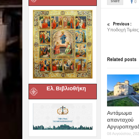
share
0
Previous :
Υποδοχή Τιμίας
Related posts
Ελ. Βιβλιοθήκη
Αντάμωμα
απανταχού
Αργυροπηγαδ
08 Αυγούστου, 20