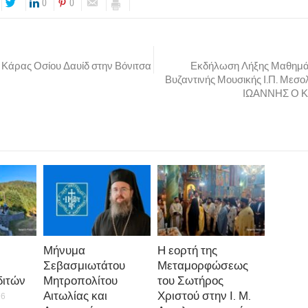
0
0
 Κάρας Οσίου Δαυίδ στην Βόνιτσα
Εκδήλωση Λήξης Μαθημά
Βυζαντινής Μουσικής Ι.Π. Μεσο
ΙΩΑΝΝΗΣ Ο 
Μήνυμα
Η εορτή της
Σεβασμιωτάτου
Μεταμορφώσεως
ιτών
Μητροπολίτου
του Σωτήρος
Αιτωλίας και
Χριστού στην Ι. Μ.
26