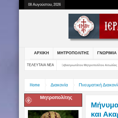
08 Αυγούστου, 2026
ΑΡΧΙΚΗ
ΜΗΤΡΟΠΟΛΙΤΗΣ
ΓΝΩΡΙΜΙΑ
ΤΕΛΕΥΤΑΙΑ ΝΕΑ
γαδιτών
Μήνυμα Σεβασμιωτάτου Μητροπολίτου Αιτωλίας και Ακαρνανίας κ Δ
Home
Διακονία
Πνευματική Διακονί
Μητροπολίτης
Μήνυμα
και Ακα