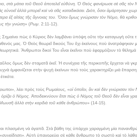
ιο, στὰ μάτια τοῦ Θεοῦ ἀποτελεῖ εὐθύνη. Ὁ Θεὸς φανέρωσε σὲ σᾶς τὸν 
ς εὐνοεῖ ἀλλὰ μπορεῖ καὶ νὰ σᾶς καταδικάσει. Διότι, ὅσοι ἁμάρτησαν χωρ
στερα ἐξ αἰτίας τῆς ἄγνοιας του. Ὅσοι ὅμως γνώρισαν τὸν Νόμο, θὰ κριθ
υς τὴν γνώση
» (
Ρωμ
. 2:11-12).
ό; Σημαίνει πὼς ὁ Κύριος δὲν λαμβάνει ὑπόψη οὔτε τὴν καταγωγὴ οὔτε 
θενός μας. Ὁ Θεὸς θεωρεῖ δικούς Του ὄχι ἐκείνους ποὺ ἀνατράφηκαν μ
θεωρητικά. Ἄνθρωποι δικοί Του εἶναι ἐκεῖνοι ποὺ ἐφαρμόζουν τὸ θέλημά 
λος ὅμως δὲν σταματᾶ ἐκεῖ. Ἡ συνέχεια τῆς περικοπῆς ἔρχεται νὰ γκρ
υχνὰ ἐμφανίζεται στὴν ψυχὴ ἐκείνων ποὺ τοὺς χαρακτηρίζει μιὰ ἔπαρση
ἐτικέτα.
ρωποι
», λέει πρὸς τοὺς Ρωμαίους, «
οἱ ὁποῖοι, ἂν καὶ δὲν γνώρισαν τὸν
ὁρίζει ὁ Νόμος. Ἀποδεικνύουν ἔτσι πὼς ὁ Νόμος τοῦ Θεοῦ δὲν εἶναι γρ
ῦ Μωυσῆ ἀλλὰ στὴν καρδιὰ τοῦ κάθε ἀνθρώπ
ου» (14-15).
ἶναι πλασμένη νὰ ἀγαπᾶ. Στὰ βάθη της ὑπάρχει χαραγμένη μία πανανθ
 «
συνείδηση
». Αὐτὴ ὑπαγορεύει σὲ κάθε ἄνθρωπο τὸ σωστὸ καὶ τὸ λάθο