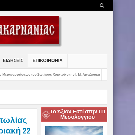
ΕΙΔΗΣΕΙΣ
ΕΠΙΚΟΙΝΩΝΙΑ
ου Σωτήρος Χριστού στην Ι. Μ. Αιτωλοακαρνανίας
Στ’ Κατασκηνωτική Περίο
Το Άξιον Εστί στην Ι Π
Μεσολογγιου
τωλίας
ριακή 22