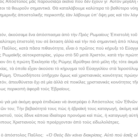
ὸς Ἀπόστολος μᾶς παρουσιάζει ἐκεῖνα ποὺ δὲν ἔχουν γι΄ Αὐτὸν μεγάλη
ποι τὰ θεωροῦν σημαντικά. Θὰ καταλάβουμε καλύτερα τὸ βαθύτερο νόημ
ημερινῆς ἀποστολικῆς περικοπῆς ἐὰν λάβουμε ὑπ’ ὄψη μας καὶ τὸν λόγο
ιπόν, ἀκούσαμε ἕνα ἀπόσπασμα ἀπὸ τὴν
Πρὸς Ρωμαίους
Ἐπιστολὴ τοῦ
αλύτερη ἐπιστολὴ του σὲ ἔκταση ἀλλὰ καὶ τὴν πιὸ σημαντικὴ ἀπὸ πλευ
 Παῦλος, κατὰ πᾶσα πιθανότητα, εἶναι ὁ πρῶτος ποὺ κήρυξε τὸ Εὐαγγ
 Ρωμαϊκῆς αὐτοκρατορίας, γύρω στὸ 50 μετὰ Χριστόν, κατὰ τὴν πρώτη
ιον ὅτι ἡ πρώτη Ἐκκλησία τῆς Ρώμης ἱδρύθηκε ἀπὸ μέλη τῆς τότε ἀκμ
κίας, τὰ ὁποῖα εἶχαν ἀκούσει τὸ κήρυγμα τοῦ Εὐαγγελίου στὰ Ἱεροσόλυμ
 Ρώμη. Ὁπωσδήποτε ὑπῆρχαν ὅμως καὶ χριστιανικὲς κοινότητες πρώην
πόν, ἀπευθύνεται ὄχι σὲ μία ἀλλὰ σὲ ποικίλες χριστιανικὲς κοινότητες τ
μως περικοπὴ ἀφορᾶ τούς Ἑβραίους.
 ποὺ γιὰ μιὰ ἀκόμη φορὰ ἐπιδιώκει νὰ ἀνατρέψει ὁ Ἀπόστολος τῶν Ἐθνῶ
ῶν του; Τὴν βεβαιότητά τους πὼς ἡ ἑβραϊκή τους καταγωγή, ἀκόμη κα
ιστοῦ, τοὺς ἔδινε κάποια ἰδιαίτερα προνόμια καὶ πώς, ἡ καταγωγὴ αὐτή
ιπους Χριστιανοὺς ποὺ προέρχονταν ἀπὸ τοὺς εἰδωλολάτρες.
ει ὁ ἀπόστολος Παῦλος: «
Ὁ Θεὸς δὲν κάνει διακρίσεις. Αὐτὸ ποὺ ἐσεῖς ο