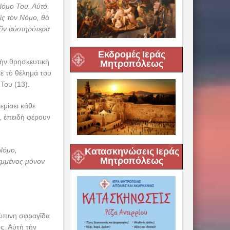
Νόμο Του. Αὐτό,
ὶς τὸν Νόμο, θὰ
οῦν αὐστηρότερα
Εκδρομές Ιεράς
τὴν θρησκευτικὴ
Μητροπόλεως
ὲ τὸ θέλημά του
Του (13).
εμίσει κάθε
, ἐπειδὴ φέρουν
Κατασκηνώσεις Ιεράς
 Νόμο,
Μητροπόλεως
αμμένος μόνον
ρώπινη σφραγῖδα
ς. Αὐτὴ τὴν