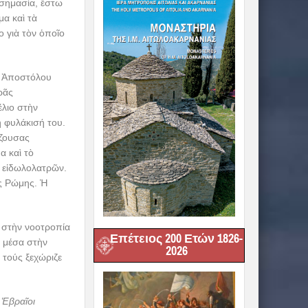
 σημασία, ἔστω
α καὶ τὰ
 γιὰ τὸν ὁποῖο
 Ἀποστόλου
ρᾶς
έλιο στὴν
 φυλάκισή του.
άζουσας
α καὶ τὸ
 εἰδωλολατρῶν.
ῆς Ρώμης. Ἡ
ν στὴν νοοτροπία
Επέτειος 200 Ετών 1826-
ὶ μέσα στὴν
2026
 τούς ξεχώριζε
ἱ Ἑβραῖοι