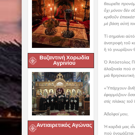
θεωρεῖτε προνόμ
ὄχι μόνον δὲν σᾶ
κριθοῦν ἐπιεικέ
μὲ βάση αὐτή το
Τί σημαίνει αὐτ
ἀνατροφὴ τοῦ κα
ἢ τὸ γνωρίζουν 
Βυζαντινή Χορωδία
Αγρινίου
Ὁ Ἀπόστολος Παῦ
ἀλαζονεία ποὺ σ
μιὰ θρησκευτικὴ 
«
Ὑπάρχουν ἄνθ
ἐφαρμόζουν ὅσα 
στὶς πλάκες το
Ἀδελφοί μου,
Αντιαιρετικός Αγώνας
Ἡ καρδιά μας ε
ποὺ ὀνομάζεται