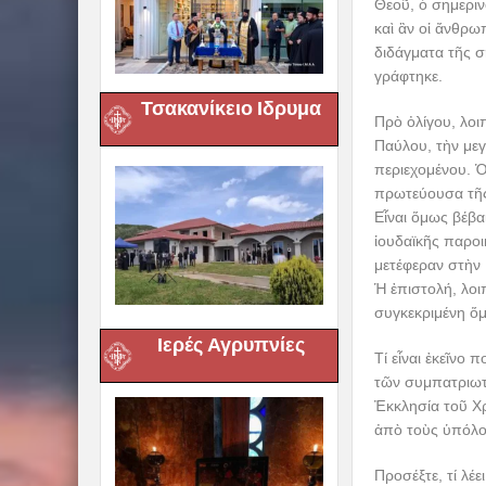
Θεοῦ, ὁ σημεριν
καὶ ἂν οἱ ἄνθρω
διδάγματα τῆς σ
γράφτηκε.
Τσακανίκειο Ιδρυμα
Πρὸ ὀλίγου, λο
Παύλου, τὴν μεγ
περιεχομένου. Ὁ
πρωτεύουσα τῆς
Εἶναι ὅμως βέβα
ἰουδαϊκῆς παροι
μετέφεραν στὴν
Ἡ ἐπιστολή, λοι
συγκεκριμένη ὅ
Ιερές Αγρυπνίες
Τί εἶναι ἐκεῖνο
τῶν συμπατριωτ
Ἐκκλησία τοῦ Χρ
ἀπὸ τοὺς ὑπόλο
Προσέξτε, τί λέ