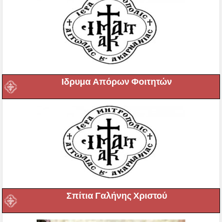
Ιδρυμα Απόρων Φοιτητών
Σπίτια Γαλήνης Χριστού