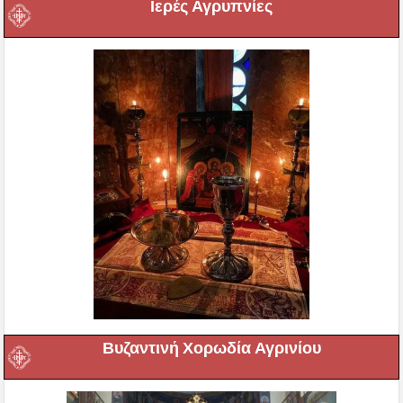
Ιερές Αγρυπνίες
Βυζαντινή Χορωδία Αγρινίου