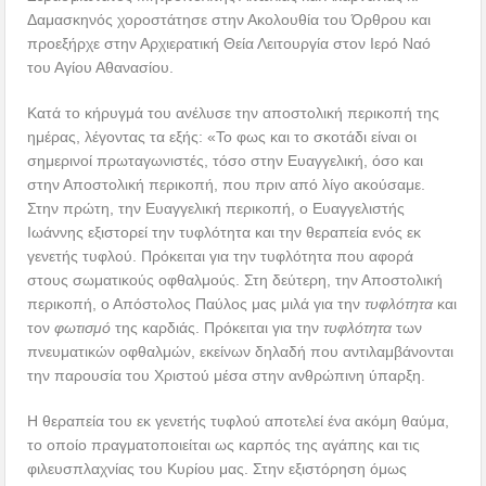
Δαμασκηνός χοροστάτησε στην Ακολουθία του Όρθρου και
προεξήρχε στην Αρχιερατική Θεία Λειτουργία στον Ιερό Ναό
του Αγίου Αθανασίου.
Κατά το κήρυγμά του ανέλυσε την αποστολική περικοπή της
ημέρας, λέγοντας τα εξής: «Το φως και το σκοτάδι είναι οι
σημερινοί πρωταγωνιστές, τόσο στην Ευαγγελική, όσο και
στην Αποστολική περικοπή, που πριν από λίγο ακούσαμε.
Στην πρώτη, την Ευαγγελική περικοπή, ο Ευαγγελιστής
Ιωάννης εξιστορεί την τυφλότητα και την θεραπεία ενός εκ
γενετής τυφλού. Πρόκειται για την τυφλότητα που αφορά
στους σωματικούς οφθαλμούς. Στη δεύτερη, την Αποστολική
περικοπή, ο Απόστολος Παύλος μας μιλά για την
τυφλότητα
και
τον
φωτισμό
της καρδιάς. Πρόκειται για την
τυφλότητα
των
πνευματικών οφθαλμών, εκείνων δηλαδή που αντιλαμβάνονται
την παρουσία του Χριστού μέσα στην ανθρώπινη ύπαρξη.
Η θεραπεία του εκ γενετής τυφλού αποτελεί ένα ακόμη θαύμα,
το οποίο πραγματοποιείται ως καρπός της αγάπης και τις
φιλευσπλαχνίας του Κυρίου μας. Στην εξιστόρηση όμως