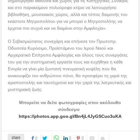
δημιουργηθεί αίθουσα και χώρος για τις Κατηχητικές Συνάξεις
και στο παρακείμενο πολυόροφο κτίριο να λειτουργήσει
βιβλιοθήκη, μουσειακός χώρος, αλλά και τόπος διαμονής του
εκάστοτε Μητροπολίτου για να μπορεί ο Μητροπολίτης να
έρχεται πιο συχνά και να διαμένει στην Αμφιλοχία».
Ο Σεβασμιώτατος συνεχάρη και επήνεσε τον Πρωτοπρ.
Οδυσσέα Κυρόσιμο, Προϊστάμενο του Ιερού Ναού και
Αρχιερατικό Επίτροπο Αμφιλοχίας και όλους τους συνεργάτες
του για την συστηματική εργασία τους και ευχήθηκε η κάθε
Ενορία να γίνει μία ζωντανή πνευματική κυψέλη που θα
ανακουφίζει τον ανθρώπινο πόνο, θα προσφέρει τη χαρά της
ιεραποστολής και ταυτόχρονα και την χαρά της λατρευτικής και
μυστηριακή ζωής.
Μπορείτε να δείτε φωτογραφίες στον ακόλουθο
σύνδεσμο
https://photos.app.goo.gl/Bn4jL4JyGSCuo3uKA
share
0
0
0