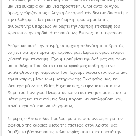
μια νέα ευκαιρία και μια νέα προοπτική. Όλοι αυτοί οι Άγιοι,
όμως, γνώριζαν πως η λογική δεν αρκεί, εάν δεν συνδυαστεί με
την ολόθερμη πίστη και την διαρκή προετοιμασία της
ανθρώπινης υπάρξεως να δεχτεί την λαμπρή επίσκεψη του
Χριστού στην καρδιά, όταν και όπως Εκείνος το αποφασίσει.
Ακόμη και αυτή την στιγμή, υπάρχει η πιθανότητα, ο Χριστός
να χτυπάει την πόρτα της καρδιάς μας. Είμαστε όμως έτοιμοι
γι’ αυτή την επίσκεψη; Έχουμε ρυθμίσει την ζωή μας σύμφωνα
με το θέλημά Του, ώστε τα εσωτερικά μας αισθητήρια να
αντιληφθούν την παρουσία Του; Έχουμε δώσει στον εαυτό μας
την ευκαιρία, μέσω των μυστηρίων της Εκκλησίας μας, και
ιδιαίτερα μέσω της Θείας Ευχαριστίας, να φωτιστεί από την
Χάρη του Παναγίου Πνεύματος και να κατανοήσει αυτά που τα
μάτια μας και τα αυτιά μας δεν μπορούν να αντιληφθούν και,
πολύ περισσότερο, να εξηγήσουν;
Σήμερα, ο Απόστολος Παύλος, μετά τα όσα αναφέρει για τον
φωτισμό της καρδιάς μέσω της πίστεως στον Χριστό, μας
θυμίζει τα βάσανα και τις ταλαιπωρίες που υπέστη κατά την