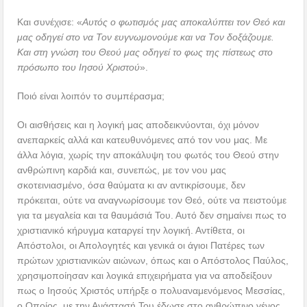
Και συνέχισε: «
Αυτός ο φωτισμός μας αποκαλύπτει τον Θεό και
μας οδηγεί στο να Τον ευγνωμονούμε και να Τον δοξάζουμε.
Και στη γνώση του Θεού μας οδηγεί το φως της πίστεως στο
πρόσωπο του Ιησού Χριστού
».
Ποιό είναι λοιπόν το συμπέρασμα;
Οι αισθήσεις και η λογική μας αποδεικνύονται, όχι μόνον
ανεπαρκείς αλλά και κατευθυνόμενες από τον νου μας. Με
άλλα λόγια, χωρίς την αποκάλυψη του φωτός του Θεού στην
ανθρώπινη καρδιά και, συνεπώς, με τον νου μας
σκοτεινιασμένο, όσα θαύματα κι αν αντικρίσουμε, δεν
πρόκειται, ούτε να αναγνωρίσουμε τον Θεό, ούτε να πειστούμε
για τα μεγαλεία και τα θαυμάσιά Του. Αυτό δεν σημαίνει πως το
χριστιανικό κήρυγμα καταργεί την λογική. Αντίθετα, οι
Απόστολοι, οι Απολογητές και γενικά οι άγιοι Πατέρες των
πρώτων χριστιανικών αιώνων, όπως και ο Απόστολος Παύλος,
χρησιμοποίησαν και λογικά επιχειρήματα για να αποδείξουν
πως ο Ιησούς Χριστός υπήρξε ο πολυαναμενόμενος Μεσσίας,
ο Οποίος, με την Ανάστασή Του έδωσε στο ανθρώπινο γένος