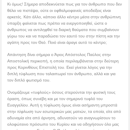
Κι όμως! Σήμερα αποδεικνύεται πως για τον άνθρωπο που δεν
θέλει να πιστέψει, ούτε οι οφθαλμοφανείς αποδείξεις είναι
αρκετές. Κάτι άλλο, κάποιο άλλο κέντρο μέσα στην ανθρώπινη
ύπαρξη φαίνεται πως πρέπει να ενεργοποιηθεί, ώστε ο
άνθρωπος να αντιληφθεί τα διαρκή θαύματα που συμβαίνουν
γύρω του και να παραδώσει τον εαυτό του στην πίστη και την
αγάπη προς τον Θεό. Ποιό είναι άραγε αυτό το κέντρο;
Απάντηση δίνει σήμερα ο Άγιος Απόστολος Παύλος στην
Αποστολική περικοπή, η οποία περιλαμβάνεται στην δεύτερη
προς Κορινθίους Επιστολή του. Εκεί γίνεται λόγος για την
διπλή τύφλωση που ταλαιπωρεί τον άνθρωπο, αλλά και για
τον διπλό φωτισμό του.
Ονομάζουμε «τυφλούς» όσους στερούνται την φυσική τους
όραση, όπως συνέβη και με τον σημερινό τυφλό του
Ευαγγελίου. Αυτή η τύφλωση όμως είναι ασήμαντη μπροστά
στην
τύφλωση
των εσωτερικών μας ματιών, τα οποία, είτε από
αδυναμία είτε από άρνηση, αδυνατούν να αναγνωρίσουν το
ολοφώτεινο πρόσωπο του Κυρίου και να οδηγήσουν όλο μας