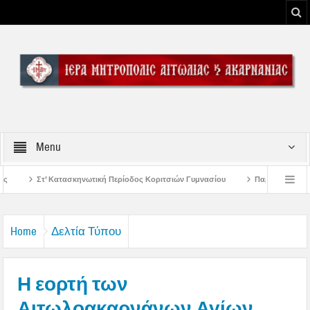
Menu
ωτική Περίοδος Κοριτσιών Γυμνασίου
Παρακλήσεις πρώτης εβδομάδος Δεκα
οδο του Μεσολογγίου
Μήνυμα Σεβασμιωτάτου Μητροπολίτου Αιτωλίας και Ακ
Home
Δελτία Τύπου
Η εορτή των
Αιτωλοακαρνάνων Αγίων