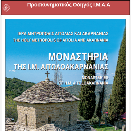
Προσκυνηματικός Οδηγός Ι.Μ.Α.Α