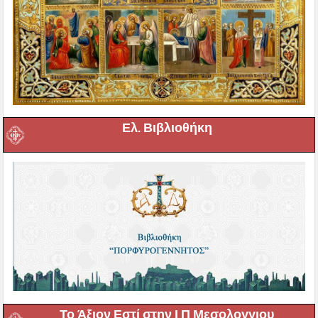
Ελ. Βιβλιοθήκη
Το Άξιον Εστί στην Ι Π Μεσολογγιου