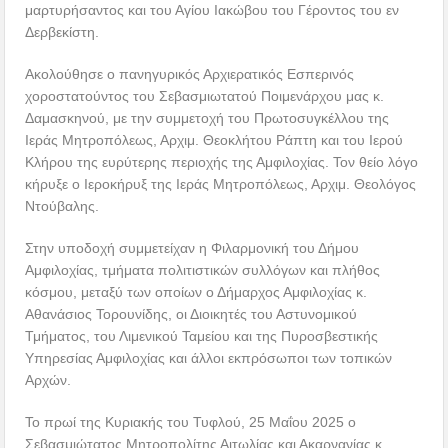
μαρτυρήσαντος και του Αγίου Ιακώβου του Γέροντος του εν
Δερβεκίστη.
Ακολούθησε ο πανηγυρικός Αρχιερατικός Εσπερινός
χοροστατούντος του Σεβασμιωτατού Ποιμενάρχου μας κ.
Δαμασκηνού, με την συμμετοχή του Πρωτοσυγκέλλου της
Ιεράς Μητροπόλεως, Αρχιμ. Θεοκλήτου Ράπτη και του Ιερού
Κλήρου της ευρύτερης περιοχής της Αμφιλοχίας. Τον θείο λόγο
κήρυξε ο Ιεροκήρυξ της Ιεράς Μητροπόλεως, Αρχιμ. Θεολόγος
Ντούβαλης.
Στην υποδοχή συμμετείχαν η Φιλαρμονική του Δήμου
Αμφιλοχίας, τμήματα πολιτιστικών συλλόγων και πλήθος
κόσμου, μεταξύ των οποίων ο Δήμαρχος Αμφιλοχίας κ.
Αθανάσιος Τορουνίδης, οι Διοικητές του Αστυνομικού
Τμήματος, του Λιμενικού Ταμείου και της Πυροσβεστικής
Υπηρεσίας Αμφιλοχίας και άλλοι εκπρόσωποι των τοπικών
Αρχών.
Το πρωί της Κυριακής του Τυφλού, 25 Μαΐου 2025 ο
Σεβασμιώτατος Μητροπολίτης Αιτωλίας και Ακαρνανίας κ.