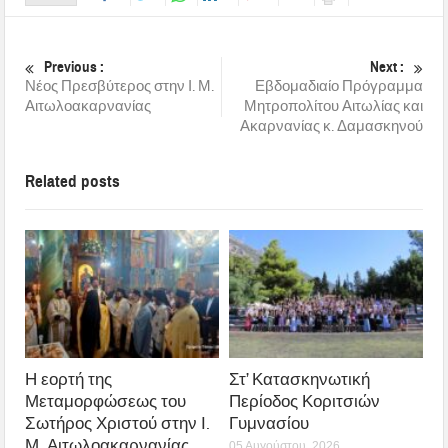
Previous :
Next :
Νέος Πρεσβύτερος στην Ι. Μ.
Εβδομαδιαίο Πρόγραμμα
Αιτωλοακαρνανίας
Μητροπολίτου Αιτωλίας και
Ακαρνανίας κ. Δαμασκηνού
Related posts
Η εορτή της
Στ’ Κατασκηνωτική
Μεταμορφώσεως του
Περίοδος Κοριτσιών
Σωτήρος Χριστού στην Ι.
Γυμνασίου
Μ. Αιτωλοακαρνανίας
05 Αυγούστου, 2026