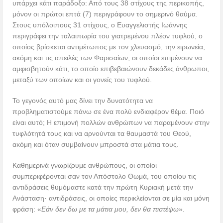
υπάρχει κάτι παράδοξο: Από τους 38 στίχους της περικοπής,
μόνον οι πρώτοι επτά (7) περιγράφουν το σημερινό θαύμα.
Στους υπόλοιπους 31 στίχους, ο Ευαγγελιστής Ιωάννης
περιγράφει την ταλαιπωρία του γιατρεμένου πλέον τυφλού, ο
οποίος βρίσκεται αντιμέτωπος με τον χλευασμό, την ειρωνεία,
ακόμη και τις απειλές των Φαρισαίων, οι οποίοι επιμένουν να
αμφισβητούν κάτι, το οποίο επιβεβαιώνουν δεκάδες άνθρωποι,
μεταξύ των οποίων και οι γονείς του τυφλού.
Το γεγονός αυτό μας δίνει την δυνατότητα να
προβληματιστούμε πάνω σε ένα πολύ ενδιαφέρον θέμα. Ποιό
είναι αυτό; Η επιμονή πολλών ανθρώπων να παραμένουν στην
τυφλότητά τους και να αρνούνται τα θαυμαστά του Θεού,
ακόμη και όταν συμβαίνουν μπροστά στα μάτια τους.
Καθημερινά γνωρίζουμε ανθρώπους, οι οποίοι
συμπεριφέρονται σαν τον Απόστολο Θωμά, του οποίου τις
αντιδράσεις θυμόμαστε κατά την πρώτη Κυριακή μετά την
Ανάσταση· αντιδράσεις, οι οποίες περικλείονται σε μία και μόνη
φράση: «
Εάν δεν δω με τα μάτια μου, δεν θα πιστέψω
».