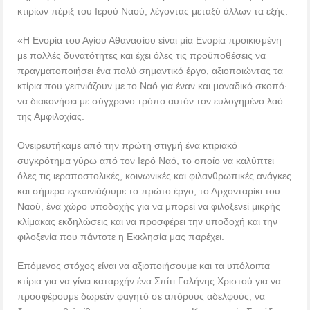
κτιρίων πέριξ του Ιερού Ναού, λέγοντας μεταξύ άλλων τα εξής:
«Η Ενορία του Αγίου Αθανασίου είναι μία Ενορία προικισμένη
με πολλές δυνατότητες και έχει όλες τις προϋποθέσεις να
πραγματοποιήσει ένα πολύ σημαντικό έργο, αξιοποιώντας τα
κτίρια που γειτνιάζουν με το Ναό για έναν και μοναδικό σκοπό∙
να διακονήσει με σύγχρονο τρόπο αυτόν τον ευλογημένο λαό
της Αμφιλοχίας.
Ονειρευτήκαμε από την πρώτη στιγμή ένα κτιριακό
συγκρότημα γύρω από τον Ιερό Ναό, το οποίο να καλύπτει
όλες τις ιεραποστολικές, κοινωνικές και φιλανθρωπικές ανάγκες
και σήμερα εγκαινιάζουμε το πρώτο έργο, το Αρχονταρίκι του
Ναού, ένα χώρο υποδοχής για να μπορεί να φιλοξενεί μικρής
κλίμακας εκδηλώσεις και να προσφέρει την υποδοχή και την
φιλοξενία που πάντοτε η Εκκλησία μας παρέχει.
Επόμενος στόχος είναι να αξιοποιήσουμε και τα υπόλοιπα
κτίρια για να γίνει καταρχήν ένα Σπίτι Γαλήνης Χριστού για να
προσφέρουμε δωρεάν φαγητό σε απόρους αδελφούς, να