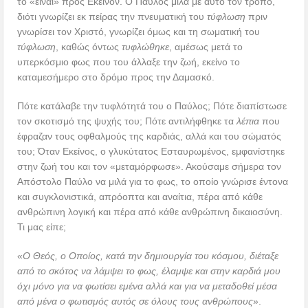
το «είναι» προς Εκείνον. Ο Παύλος μιλά με αυτό τον τρόπο,
διότι γνωρίζει εκ πείρας την πνευματική του
τύφλωση
πριν
γνωρίσει τον Χριστό, γνωρίζει όμως και τη σωματική του
τύφλωση
, καθώς όντως
τυφλώθηκε
, αμέσως μετά το
υπερκόσμιο φως που του άλλαξε την ζωή, εκείνο το
καταμεσήμερο στο δρόμο προς την Δαμασκό.
Πότε κατάλαβε την τυφλότητά του ο Παύλος; Πότε διαπίστωσε
τον σκοτισμό της ψυχής του; Πότε αντιλήφθηκε τα
λέπια
που
έφραζαν τους οφθαλμούς της καρδιάς, αλλά και του σώματός
του; Όταν Εκείνος, ο γλυκύτατος Εσταυρωμένος, εμφανίστηκε
στην ζωή του και τον «μεταμόρφωσε». Ακούσαμε σήμερα τον
Απόστολο Παύλο να μιλά για το φως, το οποίο γνώρισε έντονα
και συγκλονιστικά, απρόοπτα και αναίτια, πέρα από κάθε
ανθρώπινη λογική και πέρα από κάθε ανθρώπινη δικαιοσύνη.
Τι μας είπε;
«
Ο Θεός, ο Οποίος, κατά την δημιουργία του κόσμου, διέταξε
από το σκότος να λάμψει το φως, έλαμψε και στην καρδιά μου
όχι μόνο για να φωτίσει εμένα αλλά και για να μεταδοθεί μέσα
από μένα ο φωτισμός αυτός σε όλους τους ανθρώπους
».