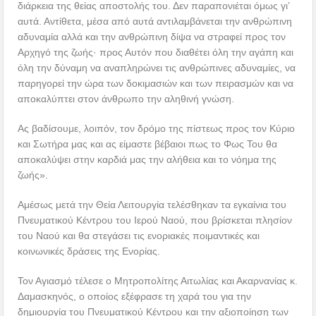
διάρκεια της θείας αποστολής του. Δεν παραπονιέται όμως γι’
αυτά. Αντίθετα, μέσα από αυτά αντιλαμβάνεται την ανθρώπινη
αδυναμία αλλά και την ανθρώπινη δίψα να στραφεί προς τον
Αρχηγό της ζωής· προς Αυτόν που διαθέτει όλη την αγάπη και
όλη την δύναμη να αναπληρώνει τις ανθρώπινες αδυναμίες, να
παρηγορεί την ώρα των δοκιμασιών και των πειρασμών και να
αποκαλύπτει στον άνθρωπο την αληθινή γνώση.
Ας βαδίσουμε, λοιπόν, τον δρόμο της πίστεως προς τον Κύριο
και Σωτήρα μας και ας είμαστε βέβαιοι πως το Φως Του θα
αποκαλύψει στην καρδιά μας την αλήθεια και το νόημα της
ζωής».
Αμέσως μετά την Θεία Λειτουργία τελέσθηκαν τα εγκαίνια του
Πνευματικού Κέντρου του Ιερού Ναού, που βρίσκεται πλησίον
του Ναού και θα στεγάσει τις ενοριακές ποιμαντικές και
κοινωνικές δράσεις της Ενορίας.
Τον Αγιασμό τέλεσε ο Μητροπολίτης Αιτωλίας και Ακαρνανίας κ.
Δαμασκηνός, ο οποίος εξέφρασε τη χαρά του για την
δημιουργία του Πνευματικού Κέντρου και την αξιοποίηση των