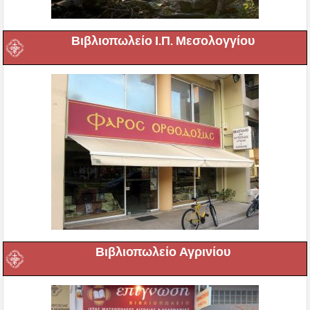
Βιβλιοπωλείο Ι.Π. Μεσολογγίου
Βιβλιοπωλείο Αγρινίου