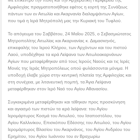
Με επίκεντρο την πόλη και την Αρχιερατική Περιφέρεια της
Αμφιλοχίας πραγματοποιήθηκε εφέτος η εορτή της Συνάξεως
πάντων των εν Αιτωλία και Ακαρνανία διαλαμψάντων Αγίων,
που τιμά η Ιερά Μητρόπολή μας την Κυριακή του Τυφλού.
Το απόγευμα του Σαββάτου, 24 Μαΐου 2025, ο Σεβασμιώτατος
Μητροπολίτης Αιτωλίας και Ακαρνανίας κ. Δαμασκηνός,
επικεφαλής του Ιερού Κλήρου, των Αρχόντων και του πιστού
Λαού, υποδέχθηκε τα ιερά Λείψανα των Αιτωλοακαρνάνων
Αγίων που μεταφέρθηκαν από τους Ιερούς Ναούς και τις Ιερές
Μονές της Ιεράς Μητροπόλεως οπού φυλάσσονται μόνιμα. Η
υποδοχή έλαβε χώρα στην κεντρική πλατεία της Αμφιλοχίας και
στη συνέχεια, με λιτανευτική πομπή, τα Άγια Λείψανα
μεταφέρθηκαν στον Ιερό Ναό του Αγίου Αθανασίου.
Συγκεκριμένα μεταφέρθηκαν και τέθηκαν προς προσκύνηση
και αγιασμό των πιστών τα ιερά λείψανα: του Αγίου
Ιερομάρτυρος Κοσμά του Αιτωλού, του Ισαποστόλου, του
Αγίου Καλλινίκου, Επισκόπου Εδέσσης του Αιτωλού, του Αγίου
Ιερομάρτυρος Βλασίου του Ακαρνάνος, του Αγίου Ανδρέου του
Ερημίτου, του Αγίου Ιωάννου του εν Βραχωρίω