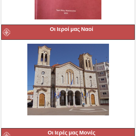
Οι Ιεροί μας Ναοί
Οι Ιερές μας Μονές