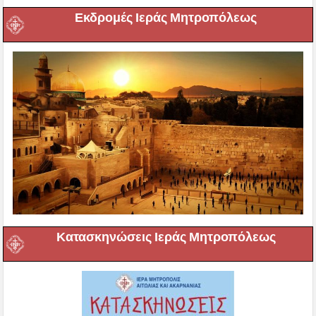
Εκδρομές Ιεράς Μητροπόλεως
Κατασκηνώσεις Ιεράς Μητροπόλεως