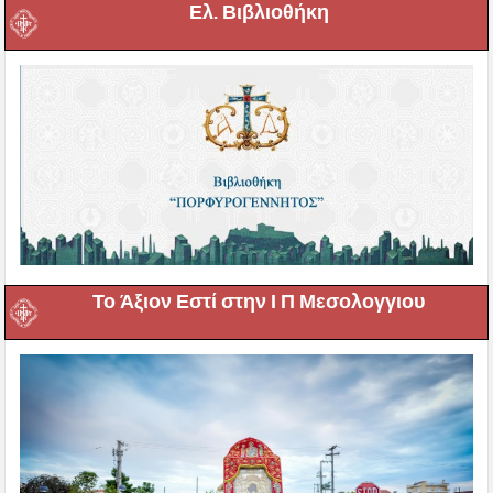
Ελ. Βιβλιοθήκη
Το Άξιον Εστί στην Ι Π Μεσολογγιου