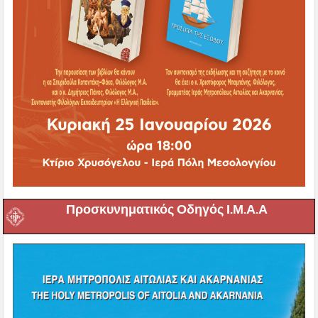
Προσκυνηματικός Οδηγός Ι.Μ.Α.Α