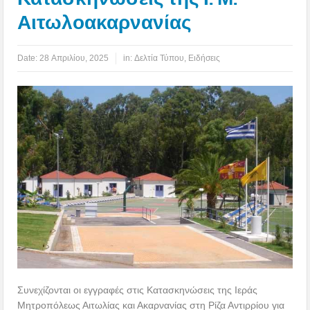
Αιτωλοακαρνανίας
Date:
28 Απριλίου, 2025
in:
Δελτία Τύπου
,
Ειδήσεις
Συνεχίζονται οι εγγραφές στις Κατασκηνώσεις της Ιεράς
Μητροπόλεως Αιτωλίας και Ακαρνανίας στη Ρίζα Αντιρρίου για