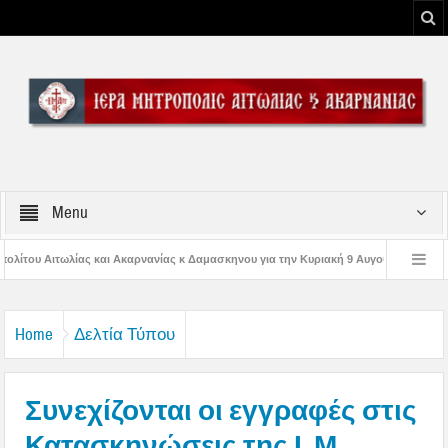
Menu
ίας κ Δαμασκηνου για την Κυριακή 9 Αυγούστου 2026
Η εορτή της Μεταμορφ
Παναγίας
Δέηση υπέρ των πυροσβεστών και των πυροπλήκτων στην Ι. Μ. Αι
Home
Δελτία Τύπου
Συνεχίζονται οι εγγραφές στις
Κατασκηνώσεις της Ι. Μ.