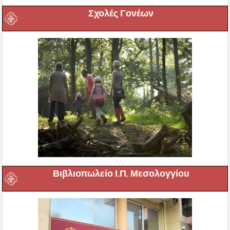
Σχολές Γονέων
Βιβλιοπωλείο Ι.Π. Μεσολογγίου