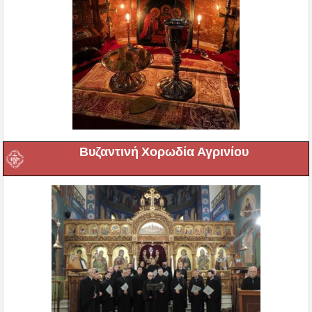
Βυζαντινή Χορωδία Αγρινίου