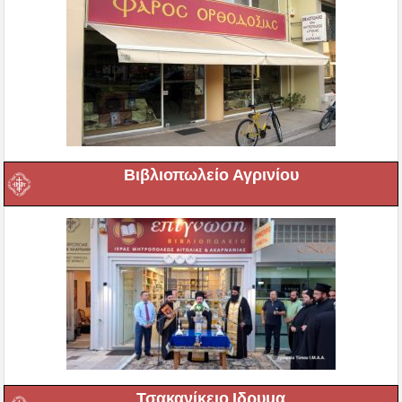
Βιβλιοπωλείο Αγρινίου
Τσακανίκειο Ιδρυμα