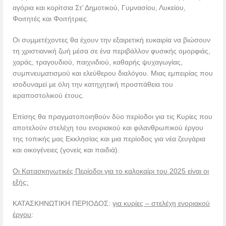
αγόρια και κορίτσια Στ’ Δημοτικού, Γυμνασίου, Λυκείου,
Φοιτητές και Φοιτήτριες.
Οι συμμετέχοντες θα έχουν την εξαιρετική ευκαιρία να βιώσουν
τη χριστιανική ζωή μέσα σε ένα περιβάλλον φυσικής ομορφιάς,
χαράς, τραγουδιού, παιχνιδιού, καθαρής ψυχαγωγίας,
συμπνευματισμού και ελεύθερου διαλόγου. Μιας εμπειρίας που
ισοδυναμεί με όλη την κατηχητική προσπάθεια του
ιεραποστολικού έτους.
Επίσης θα πραγματοποιηθούν δύο περίοδοι για τις Κυρίες που
αποτελούν στελέχη του ενοριακού και φιλανθρωπικού έργου
της τοπικής μας Εκκλησίας και μια περίοδος για νέα ζευγάρια
και οικογένειες (γονείς και παιδιά).
Οι Κατασκηνωτικές Περίοδοι για το καλοκαίρι του 2025 είναι οι
εξής:
ΚΑΤΑΣΚΗΝΩΤΙΚΗ ΠΕΡΙΟΔΟΣ:
για κυρίες – στελέχη ενοριακού
έργου
: