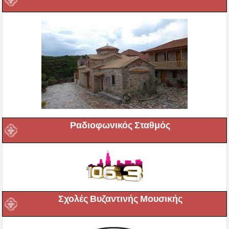
Ραδιοφωνικός Σταθμός
Σχολές Βυζαντινής Μουσικής