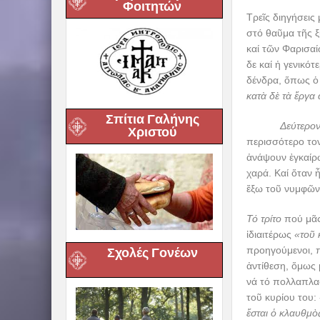
Φοιτητών
Τρεῖς διηγήσεις
στό θαῦμα τῆς ξ
καί τῶν Φαρισαί
δε καί ἡ γενικό
δένδρα, ὅπως ὁ 
κατὰ δὲ τὰ ἔργα 
Σπίτια Γαλήνης
Δεύτερο
Χριστού
περισσότερο τον
ἀνάψουν ἐγκαίρω
χαρά. Καί ὅταν 
ἔξω τοῦ νυμφῶν
Τό τρίτο
πού μᾶς
ἰδιαιτέρως
«τοῦ 
προηγούμενοι, π
Σχολές Γονέων
ἀντίθεση, ὅμως 
νά τό πολλαπλασ
τοῦ κυρίου του:
ἔσται ὁ κλαυθμὸ