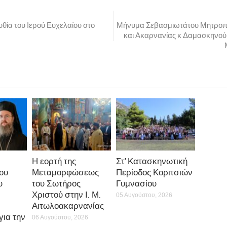
θία του Ιερού Ευχελαίου στο
Μήνυμα Σεβασμιωτάτου Μητροπο
και Ακαρνανίας κ Δαμασκηνού γ
Η εορτή της
Στ’ Κατασκηνωτική
ου
Μεταμορφώσεως
Περίοδος Κοριτσιών
υ
του Σωτήρος
Γυμνασίου
Χριστού στην Ι. Μ.
05 Αυγούστου, 2026
Αιτωλοακαρνανίας
ια την
06 Αυγούστου, 2026