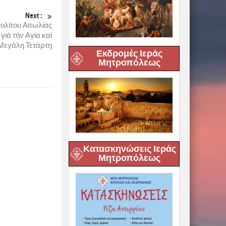
Next :
λίτου Αιτωλίας
ιά τήν Αγία καί
Μεγάλη Τετάρτη
Εκδρομές Ιεράς
Μητροπόλεως
Κατασκηνώσεις Ιεράς
Μητροπόλεως