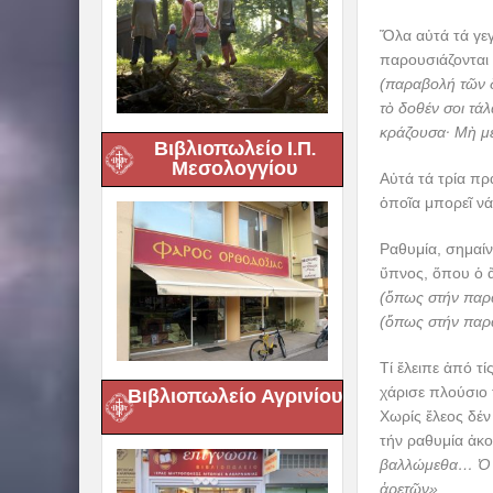
Ὅλα αὐτά τά γε
παρουσιάζονται
(παραβολή τῶν δ
τὸ δοθέν σοι τά
κράζουσα· Μὴ μ
Βιβλιοπωλείο Ι.Π.
Μεσολογγίου
Αὐτά τά τρία πρ
ὁποῖα μπορεῖ νά
Ραθυμία, σημαίν
ὕπνος, ὅπου ὁ ἄ
(ὅπως στήν παρ
(ὅπως στήν παρ
Τί ἔλειπε ἀπό τί
χάρισε πλούσιο
Βιβλιοπωλείο Αγρινίου
Χωρίς ἔλεος δέν
τήν ραθυμία ἀκο
βαλλώμεθα… Ὁ τῇ
ἀρετῶν».