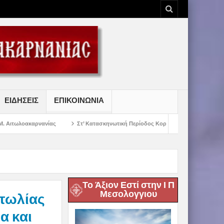
ΕΙΔΗΣΕΙΣ
ΕΠΙΚΟΙΝΩΝΙΑ
ίας
Στ’ Κατασκηνωτική Περίοδος Κοριτσιών Γυμνασίου
Παρακλήσεις 
Το Άξιον Εστί στην Ι Π
Μεσολογγιου
τωλίας
α και