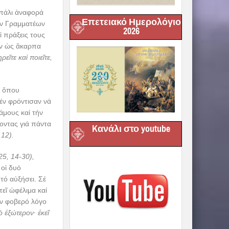
ι πάλι ἀναφορά
Επετειακό Ημερολόγιο
ῶν Γραμματέων
2026
ἱ πράξεις τους
ταν ὡς ἄκαρπα
εῖτε καὶ ποιεῖτε,
, ὅπου
δέν φρόντισαν νά
άμους καί τήν
οντας γιά πάντα
Kανάλι στο youtube
 12).
25, 14-30),
 οἱ δυό
τό αὐξήσει. Σέ
τεῖ ὠφέλιμα καί
όν φοβερό λόγο
 ἐξώτερον· ἐκεῖ