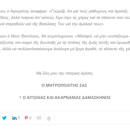
ος ὁ Ἁγιορείτης ἀναφέρει:
«Γνώριζε, ὅτι γιά τούς ράθυμους καί ἀμελεῖς,
 Θεός, ἀλλά παίρνει ἀπ’ αὐτούς λίγο-λίγο τίς χάρες καί τά τάλαντα πού τού
νά στερηθοῦν καί τῆς Βασιλείας Του γιά τήν ἀμέλειά τους».
μεών ὁ Νέος Θεολόγος, θά συμπληρώσει:
«Ἀδελφοί, νά μήν νυστάξουμε
ζοντας τόν καιρό τῆς δουλειᾶς μέ τίς ἀπάτες τῆς ζωῆς αὐτῆς καί ὁμοιωθ
 ἀλλά νά πολλαπλασιάσουμε ἀνάλογα μέ ἔργα ἀγαθά, τό τάλαντο τῆς χ
Μὲ ὅλη μου τὴν πατρικὴ ἀγάπη,
Ο ΜΗΤΡΟΠΟΛΙΤΗΣ ΣΑΣ
† Ο ΑΙΤΩΛΙΑΣ ΚΑΙ ΑΚΑΡΝΑΝΙΑΣ ΔΑΜΑΣΚΗΝΟΣ
0
0