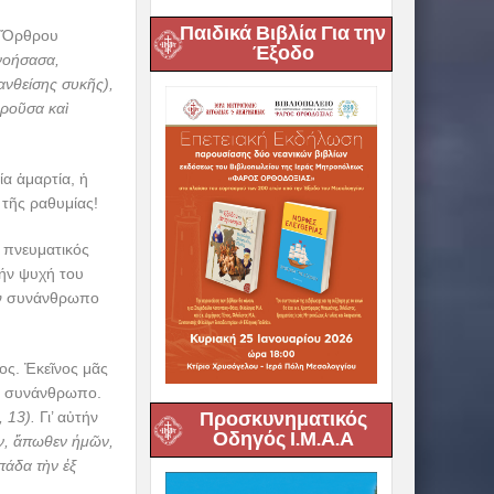
Παιδικά Βιβλία Για την
ῦ Ὄρθρου
Έξοδο
νοήσασα,
ανθείσης συκῆς),
οροῦσα καὶ
ία ἁμαρτία, ἡ
 τῆς ραθυμίας!
ὁ πνευματικός
τήν ψυχή του
τόν συνάνθρωπο
εος. Ἐκεῖνος μᾶς
όν συνάνθρωπο.
Προσκυνηματικός
, 13).
Γι’ αὐτήν
Οδηγός Ι.Μ.Α.Α
ν, ἄπωθεν ἡμῶν,
πάδα τὴν ἐξ