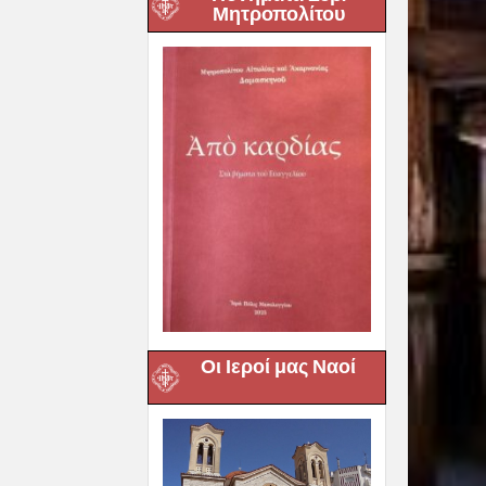
Μητροπολίτου
Οι Ιεροί μας Ναοί