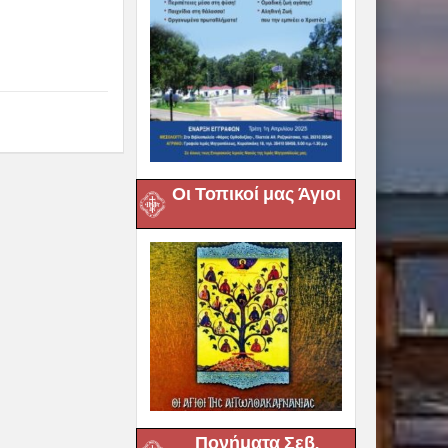
Οι Τοπικοί μας Άγιοι
Πονήματα Σεβ.