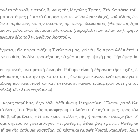
γονότα τά ἀκοῦμε στούς ὕμνους τῆς Μεγάλης Τρίτης. Στό Κοντάκιο το
 μπροστά μας μέ πολύ ὄμορφο τρόπο:
«Τὴν ὥραν ψυχή, τοῦ τέλους ἐν
έκα παρθένων) καὶ τὴν ἐκκοπήν, τῆς συκῆς δειλιάσασα, (θαῦμα τῆς ξηρ
λαντον, φιλοπόνως ἔργασαι ταλαίπωρε, (παραβολή τῶν ταλάντων), γρηγ
είνωμεν ἔξω τοῦ νυμφῶνος Χριστοῦ».
άγματα, μᾶς παρουσιάζει ἡ Ἐκκλησία μας, γιά νά μᾶς προφυλάξει ἀπό μ
 γίνει αἰτία, ἄν δέν προσέξουμε, νά χάσουμε τήν ψυχή μας. Τήν ἁμαρτία
ει τεμπελιά, πνευματική ὀκνηρία. Ραθυμία εἶναι ἡ ἀδράνεια τῆς ψυχῆς, 
νθρωπος σέ αὐτήν τήν κατάσταση, δέν δείχνει κανένα ἐνδιαφέρον γιά 
αβολή τῶν ταλάντων)
καί κατ’ ἐπέκτασιν, κανένα ἐνδιαφέρον οὔτε γιά 
αβολή τῶν δέκα παρθένων).
ς μωρές παρθένες; Λίγο λάδι. Λάδι εἶναι ἡ ἐλεημοσύνη. Ἔλαιον γιά τό ἐλ
 τό ἔλεος Του. Ἐμεῖς ἄς προσφέρουμε πλούσια τήν ἀγάπη μας πρός τ
 θά βροῦμε ἔλεος.
«Ἡ γάρ κρίσις ἀνέλεος τῷ μή ποιήσαντι ἔλεος» (Ἰακ. 2
ῦμε σήμερα νά γίνεται λόγος.
«Τὶ ῥαθυμεῖς ἀθλία ψυχή μου;… Ῥαθυμία
 ψυχῆς ῥαθυμίᾳ νυστάξας, οὐ κέκτημαι Νυμφίε Χριστέ, καιομένην λαμ