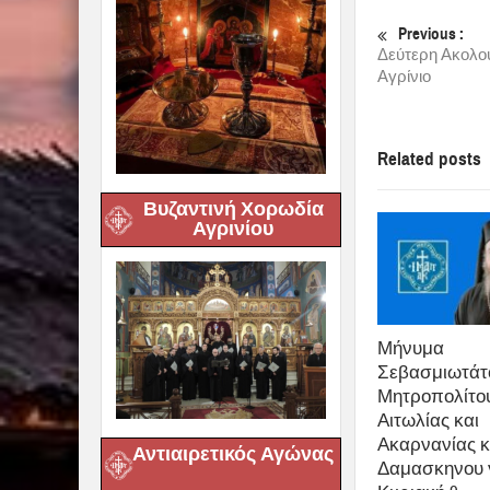
Previous :
Δεύτερη Ακολου
Αγρίνιο
Related posts
Βυζαντινή Χορωδία
Αγρινίου
Μήνυμα
Σεβασμιωτάτ
Μητροπολίτο
Αιτωλίας και
Ακαρνανίας κ
Αντιαιρετικός Αγώνας
Δαμασκηνου γ