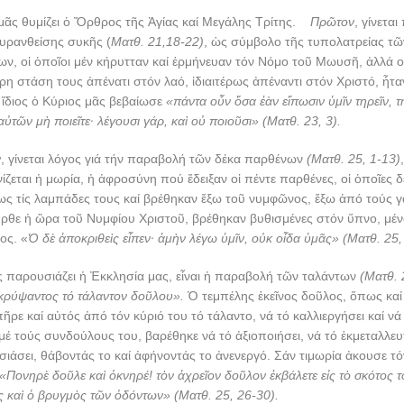
 μᾶς θυμίζει ὁ Ὄρθρος τῆς Ἁγίας καί Μεγάλης Τρίτης.
Πρῶτον
, γίνετα
υρανθείσης συκῆς (
Ματθ. 21,18-22)
, ὡς σύμβολο τῆς τυπολατρείας τ
ων, οἱ ὁποῖοι μέν κήρυτταν καί ἑρμήνευαν τόν Νόμο τοῦ Μωυσῆ, ἀλλά ο
τερη στάση τους ἀπένατι στόν λαό, ἰδιαιτέρως ἀπέναντι στόν Χριστό, ἦ
ἴδιος ὁ Κύριος μᾶς βεβαίωσε
«πάντα οὖν ὅσα ἐὰν εἴπωσιν ὑμῖν τηρεῖν, τηρ
αὐτῶν μὴ ποιεῖτε· λέγουσι γάρ, καὶ οὐ ποιοῦσι» (Ματθ. 23, 3).
ν
, γίνεται λόγος γιά τήν παραβολή τῶν δέκα παρθένων
(Ματθ. 25, 1-13)
ίζεται ἡ μωρία, ἡ ἀφροσύνη πού ἔδειξαν οἱ πέντε παρθένες, οἱ ὁποῖες 
ς τίς λαμπάδες τους καί βρέθηκαν ἔξω τοῦ νυμφῶνος, ἔξω ἀπό τούς γ
ἦρθε ἡ ὥρα τοῦ Νυμφίου Χριστοῦ, βρέθηκαν βυθισμένες στόν ὕπνο, μέν
ος. «
Ὁ δὲ ἀποκριθεὶς εἶπεν· ἀμὴν λέγω ὑμῖν, οὐκ οἶδα ὑμᾶς» (Ματθ. 25,
 παρουσιάζει ἡ Ἐκκλησία μας, εἶναι ἡ παραβολή τῶν ταλάντων
(Ματθ. 
κρύψαντος τό τάλαντον δοῦλου».
Ὁ τεμπέλης ἐκεῖνος δοῦλος, ὅπως καί
ῆρε καί αὐτός ἀπό τόν κύριό του τό τάλαντο, νά τό καλλιεργήσει καί νά 
μέ τούς συνδούλους του, βαρέθηκε νά τό ἀξιοποιήσει, νά τό ἐκμεταλλευ
ιάσει, θάβοντάς το καί ἀφήνοντάς το ἀνενεργό. Σάν τιμωρία ἀκουσε τ
«Πονηρὲ δοῦλε καὶ ὀκνηρέ! τὸν ἀχρεῖον δοῦλον ἐκβάλετε εἰς τὸ σκότος τὸ
ς καὶ ὁ βρυγμὸς τῶν ὀδόντων» (Ματθ. 25, 26-30).