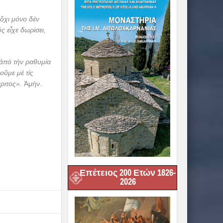
 ὄχι μόνο δέν
ς εἶχε δωρίσει,
 ἀπό τήν ραθυμία
οῦμε μέ τίς
άριτος».
Ἀμήν.
Επέτειος 200 Ετών 1826-
2026