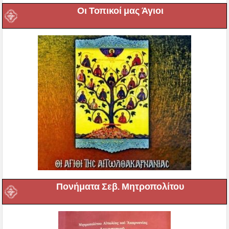
Οι Τοπικοί μας Άγιοι
Πονήματα Σεβ. Μητροπολίτου