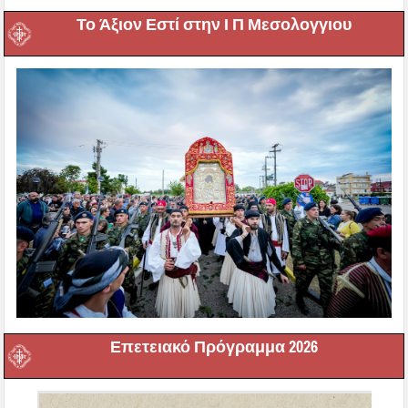
Το Άξιον Εστί στην Ι Π Μεσολογγιου
Επετειακό Πρόγραμμα 2026