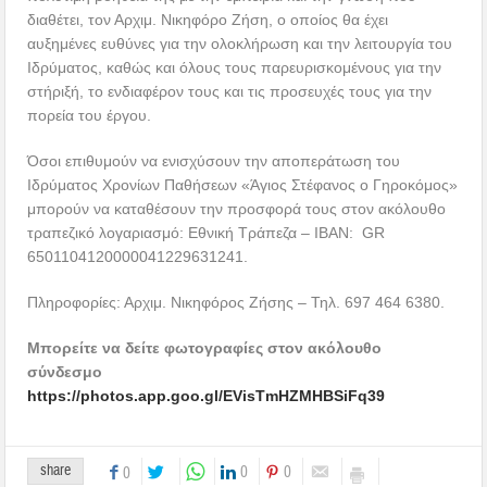
διαθέτει, τον Αρχιμ. Νικηφόρο Ζήση, ο οποίος θα έχει
αυξημένες ευθύνες για την ολοκλήρωση και την λειτουργία του
Ιδρύματος, καθώς και όλους τους παρευρισκομένους για την
στήριξή, το ενδιαφέρον τους και τις προσευχές τους για την
πορεία του έργου.
Όσοι επιθυμούν να ενισχύσουν την αποπεράτωση του
Ιδρύματος Χρονίων Παθήσεων «Άγιος Στέφανος ο Γηροκόμος»
μπορούν να καταθέσουν την προσφορά τους στον ακόλουθο
τραπεζικό λογαριασμό: Εθνική Τράπεζα – IBAN: GR
6501104120000041229631241.
Πληροφορίες: Αρχιμ. Νικηφόρος Ζήσης – Τηλ. 697 464 6380.
Μπορείτε να δείτε φωτογραφίες στον ακόλουθο
σύνδεσμο
https://photos.app.goo.gl/EVisTmHZMHBSiFq39
share
0
0
0