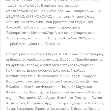
Μέσα στην αναστάσιμη χαρά της Διακαινησίμου Εβδομάδος
τελέσθηκε ο Αγιασμός Ενάρξεως των εργασιών
αποπερατώσεως του Ιδρύματος Χρονίων Παθήσεων «ΆΓΙΟΣ
ΣΤΕΦΑΝΟΣ Ο ΓΗΡΟΚΟΜΟΣ», της Ιεράς Μητροπόλεως
Αιτωλίας και Ακαρνανίας, που βρίσκεται στο Θέρμο. Την
Ακολουθία τέλεσε σε πανηγυρική ατμόσφαιρα ο
Σεβασμιώτατος Μητροπολίτης Αιτωλίας και Ακαρνανίας κ.
Δαμασκηνός, το πρωί της Τρίτης 22 Απριλίου 2025, στον
περιβάλλοντα χώρο του Ιδρύματος.
Παρέστησαν ο Δήμαρχος Θέρμου κ. Σπυρίδων Κωνσταντάρας,
οι Βουλευτές Αιτωλοακαρνανίας κ. Θανάσης Παπαθανάσης και
κα Χριστίνα Σταρακά, ο Αντιπεριφερειάρχης Οικονομικής
Πολιτικής και Δημοσιονομικού Ελέγχου κ. Νικόλαος
Κατσακιώρης και ο Περιφερειακός Σύμβουλος κ. Γεώργιος
Κοντογιάννης ως εκπρόσωποι του Περιφερειάρχου Δυτικής
Ελλάδος κ. Νεκτάριου Φαρμάκη, ο Πολιτικός Μηχανικός κ.
Κωνσταντίνος Χασάπης, το Γραφείο του οποίου επιβλέπει το
έργο, ο Πρωτοσύγκελλος Αρχιμ. Θεόκλητος Ράπτης, ο Γενικός
Αρχιερατικός Επίτροπος Αρχιμ. Ιωσήφ Ζωγράφος, ο Ιεροκήρυξ
Αρχιμ. Νικηφόρος Ζήσης, ο Αρχιερατικός Επίτροπος Θέρμου,