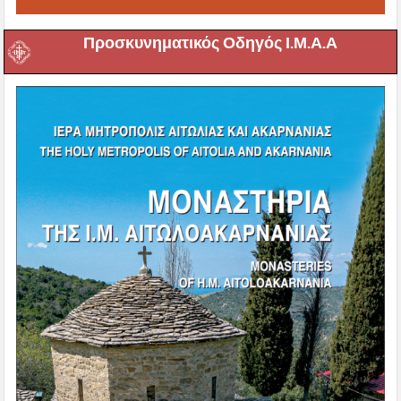
Προσκυνηματικός Οδηγός Ι.Μ.Α.Α