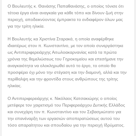
Ο Βουλευτής κ. Θανάσης Παπαθανάσης, ο οποίος τόνισε ότι
τέτοια έργα είναι αναγκαία για κάθε τόπο και δίνουν ζωή στην
περιοχή, αποδεικνύοντας έμπρακτα το ενδιαφέρον όλων μας
για την τρίτη ηλικία.
Η Βουλευτής κα Χριστίνα Σταρακά, η οποία αναφέρθηκε
ιδιαιτέρως στον π. Κωνσταντίνο, με τον οποίο συνεργάστηκε
ως Αντιπεριφερειάρχης Αιτωλοακαρνανίας κατά τα πρώτα
χρόνια της θεμελιώσεως του Γηροκομείου και επεσήμανε την
αναγκαιότητα να ολοκληρωθεί αυτό το έργο, το οποίο θα
προσφέρει όχι μόνο την στέγαση και την διαμονή, αλλά και την
περίθαλψη και την φροντίδα στους ανθρώπους της τρίτης
ηλικίας.
Ο Αντιπεριφερειάρχης κ. Νικόλαος Κατσακιώρης ο οποίος
μετέφερε τον χαιρετισμό του Περιφερειάρχου Δυτικής Ελλάδος
και συνεχάρη τον π. Κωνσταντίνο και τον Σεβασμιώτατο για
την επανέναρξη των εργασιών αποπερατώσεως αυτού του
τόσο απαραίτητου και σπουδαίου για την περιοχή Ιδρύματος.