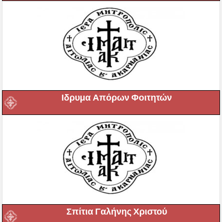
Ιδρυμα Απόρων Φοιτητών
Σπίτια Γαλήνης Χριστού