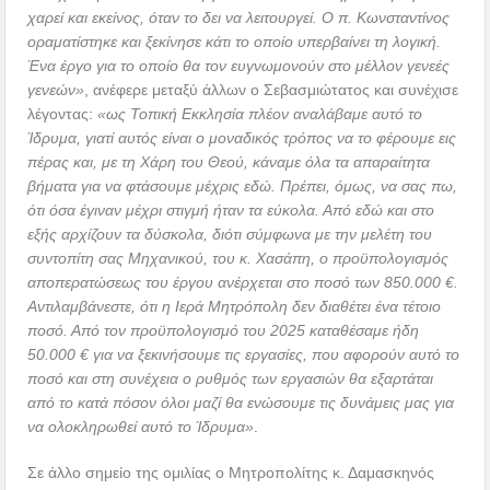
χαρεί και εκείνος, όταν το δει να λειτουργεί. Ο π. Κωνσταντίνος
οραματίστηκε και ξεκίνησε κάτι το οποίο υπερβαίνει τη λογική.
Ένα έργο για το οποίο θα τον ευγνωμονούν στο μέλλον γενεές
γενεών»
, ανέφερε μεταξύ άλλων ο Σεβασμιώτατος και συνέχισε
λέγοντας:
«ως Τοπική Εκκλησία πλέον αναλάβαμε αυτό το
Ίδρυμα, γιατί αυτός είναι ο μοναδικός τρόπος να το φέρουμε εις
πέρας και, με τη Χάρη του Θεού, κάναμε όλα τα απαραίτητα
βήματα για να φτάσουμε μέχρις εδώ. Πρέπει, όμως, να σας πω,
ότι όσα έγιναν μέχρι στιγμή ήταν τα εύκολα. Από εδώ και στο
εξής αρχίζουν τα δύσκολα, διότι σύμφωνα με την μελέτη του
συντοπίτη σας Μηχανικού, του κ. Χασάπη, ο προϋπολογισμός
αποπερατώσεως του έργου ανέρχεται στο ποσό των 850.000 €.
Αντιλαμβάνεστε, ότι η Ιερά Μητρόπολη δεν διαθέτει ένα τέτοιο
ποσό. Από τον προϋπολογισμό του 2025 καταθέσαμε ήδη
50.000 € για να ξεκινήσουμε τις εργασίες, που αφορούν αυτό το
ποσό και στη συνέχεια ο ρυθμός των εργασιών θα εξαρτάται
από το κατά πόσον όλοι μαζί θα ενώσουμε τις δυνάμεις μας για
να ολοκληρωθεί αυτό το Ίδρυμα»
.
Σε άλλο σημείο της ομιλίας ο Μητροπολίτης κ. Δαμασκηνός