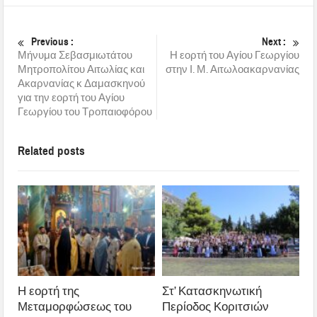
Previous :
Next :
Μήνυμα Σεβασμιωτάτου
Η εορτή του Αγίου Γεωργίου
Μητροπολίτου Αιτωλίας και
στην Ι. Μ. Αιτωλοακαρνανίας
Ακαρνανίας κ Δαμασκηνού
για την εορτή του Αγίου
Γεωργίου του Τροπαιοφόρου
Related posts
Η εορτή της
Στ’ Κατασκηνωτική
Μεταμορφώσεως του
Περίοδος Κοριτσιών