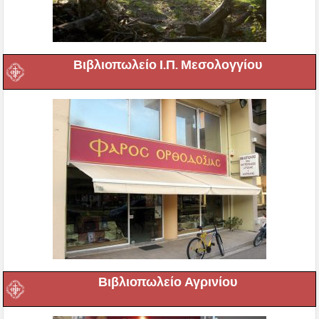
Βιβλιοπωλείο Ι.Π. Μεσολογγίου
Βιβλιοπωλείο Αγρινίου