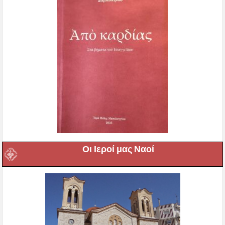
Οι Ιεροί μας Ναοί