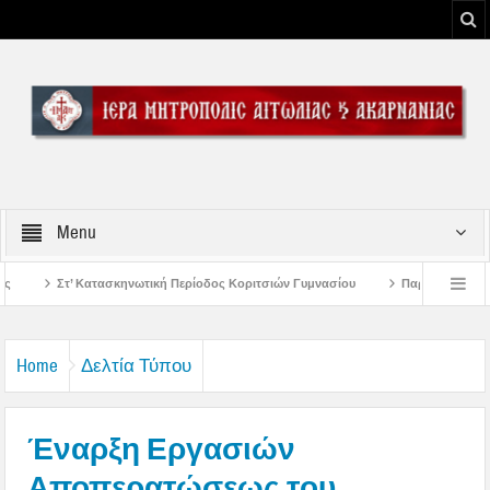
Menu
ή Περίοδος Κοριτσιών Γυμνασίου
Παρακλήσεις πρώτης εβδομάδος Δεκαπεντα
του Μεσολογγίου
Μήνυμα Σεβασμιωτάτου Μητροπολίτου Αιτωλίας και Ακαρναν
Home
Δελτία Τύπου
Έναρξη Εργασιών
Αποπερατώσεως του