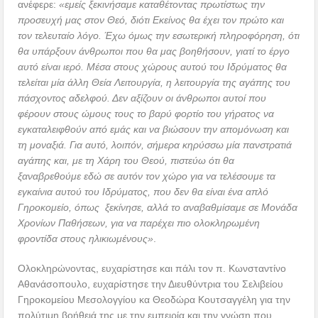
ανέφερε:
«εμείς ξεκινήσαμε καταθέτοντας πρωτίστως την
προσευχή μας στον Θεό, διότι Εκείνος θα έχει τον πρώτο και
τον τελευταίο λόγο. Έχω όμως την εσωτερική πληροφόρηση, ότι
θα υπάρξουν άνθρωποι που θα μας βοηθήσουν, γιατί το έργο
αυτό είναι ιερό. Μέσα στους χώρους αυτού του Ιδρύματος θα
τελείται μία άλλη Θεία Λειτουργία, η λειτουργία της αγάπης του
πάσχοντος αδελφού. Δεν αξίζουν οι άνθρωποι αυτοί που
φέρουν στους ώμους τους το βαρύ φορτίο του γήρατος να
εγκαταλειφθούν από εμάς και να βιώσουν την απομόνωση και
τη μοναξιά. Για αυτό, λοιπόν, σήμερα κηρύσσω μία πανστρατιά
αγάπης και, με τη Χάρη του Θεού, πιστεύω ότι θα
ξαναβρεθούμε εδώ σε αυτόν τον χώρο για να τελέσουμε τα
εγκαίνια αυτού του Ιδρύματος, που δεν θα είναι ένα απλό
Γηροκομείο, όπως ξεκίνησε, αλλά το αναβαθμίσαμε σε Μονάδα
Χρονίων Παθήσεων, για να παρέχει πιο ολοκληρωμένη
φροντίδα στους ηλικιωμένους»
.
Ολοκληρώνοντας, ευχαρίστησε και πάλι τον π. Κωνσταντίνο
Αθανάσοπουλο, ευχαρίστησε την Διευθύντρια του Σελιβείου
Γηροκομείου Μεσολογγίου κα Θεοδώρα Κουτσαγγέλη για την
πολύτιμη βοήθειά της με την εμπειρία και την γνώση που