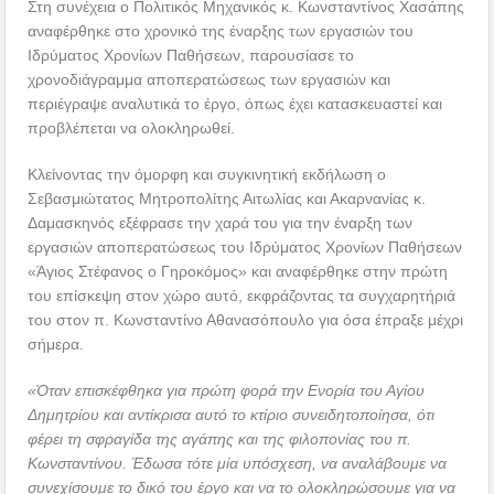
Στη συνέχεια ο Πολιτικός Μηχανικός κ. Κωνσταντίνος Χασάπης
αναφέρθηκε στο χρονικό της έναρξης των εργασιών του
Ιδρύματος Χρονίων Παθήσεων, παρουσίασε το
χρονοδιάγραμμα αποπερατώσεως των εργασιών και
περιέγραψε αναλυτικά το έργο, όπως έχει κατασκευαστεί και
προβλέπεται να ολοκληρωθεί.
Κλείνοντας την όμορφη και συγκινητική εκδήλωση ο
Σεβασμιώτατος Μητροπολίτης Αιτωλίας και Ακαρνανίας κ.
Δαμασκηνός εξέφρασε την χαρά του για την έναρξη των
εργασιών αποπερατώσεως του Ιδρύματος Χρονίων Παθήσεων
«Άγιος Στέφανος ο Γηροκόμος» και αναφέρθηκε στην πρώτη
του επίσκεψη στον χώρο αυτό, εκφράζοντας τα συγχαρητήριά
του στον π. Κωνσταντίνο Αθανασόπουλο για όσα έπραξε μέχρι
σήμερα.
«Όταν επισκέφθηκα για πρώτη φορά την Ενορία του Αγίου
Δημητρίου και αντίκρισα αυτό το κτίριο συνειδητοποίησα, ότι
φέρει τη σφραγίδα της αγάπης και της φιλοπονίας του π.
Κωνσταντίνου. Έδωσα τότε μία υπόσχεση, να αναλάβουμε να
συνεχίσουμε το δικό του έργο και να το ολοκληρώσουμε για να