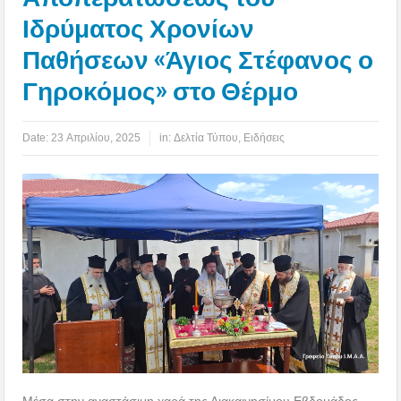
Ιδρύματος Χρονίων
Παθήσεων «Άγιος Στέφανος ο
Γηροκόμος» στο Θέρμο
Date:
23 Απριλίου, 2025
in:
Δελτία Τύπου
,
Ειδήσεις