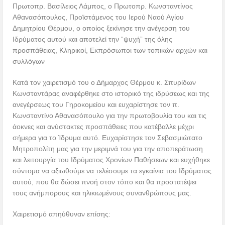
Πρωτοπρ. Βασίλειος Λάμπος, ο Πρωτοπρ. Κωνσταντίνος
Αθανασόπουλος, Προϊστάμενος του Ιερού Ναού Αγίου
Δημητρίου Θέρμου, ο οποίος ξεκίνησε την ανέγερση του
Ιδρύματος αυτού και αποτελεί την “ψυχή” της όλης
προσπάθειας, Κληρικοί, Εκπρόσωποι των τοπικών αρχών και
συλλόγων
Κατά τον χαιρετισμό του ο Δήμαρχος Θέρμου κ. Σπυρίδων
Κωνσταντάρας αναφέρθηκε στο ιστορικό της ιδρύσεως και της
ανεγέρσεως του Γηροκομείου και ευχαρίστησε τον π.
Κωνσταντίνο Αθανασόπουλο για την πρωτοβουλία του και τις
άοκνες και ανύστακτες προσπάθειες που κατέβαλλε μέχρι
σήμερα για το Ίδρυμα αυτό. Ευχαρίστησε τον Σεβασμιώτατο
Μητροπολίτη μας για την μεριμνά του για την αποπεράτωση
και λειτουργία του Ιδρύματος Χρονίων Παθήσεων και ευχήθηκε
σύντομα να αξιωθούμε να τελέσουμε τα εγκαίνια του Ιδρύματος
αυτού, που θα δώσει πνοή στον τόπο και θα προστατέψει
τους ανήμπορους και ηλικιωμένους συνανθρώπους μας.
Χαιρετισμό απηύθυναν επίσης: