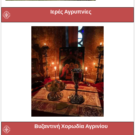
Ιερές Αγρυπνίες
Βυζαντινή Χορωδία Αγρινίου