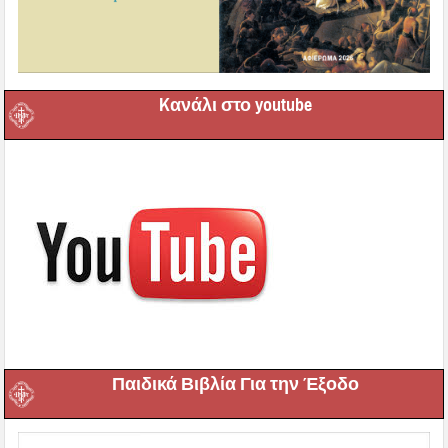
Kανάλι στο youtube
Παιδικά Βιβλία Για την Έξοδο