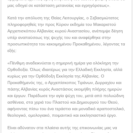
μας οδηγεί σε κατάσταση μετανοίας και εγρηγόρσεως».
Κατά την απόλυση της Θείας Λειτουργίας, ο Σεβασμιώτατος
πληροφορηθείς την προς Κύριον εκδημία του Μακαριστού
Αρχιεπισκόπου Αλβανίας κυρού Αναστασίου, ανέπεμψε δέηση
υπέρ αναπαύσεως της ψυχής του και αναφέρθηκε στην
προσωπικότητα του κεκοιμημένου Προκαθημένου, λέγοντας τα
εξής:
«Πένθιμη αναδεικνύεται η σημερινή ημέρα για ολόκληρη την
Ορθοδοξία. Όλως ιδιαιτέρως για την Ελλαδική Εκκλησία, αλλά
κυρίως για την Ορθόδοξη Εκκλησία της Αλβανίας. Ο
Προκαθήμενός της, ο Αρχιεπίσκοπος Τιράνων, Δυρραχίου και
πάσης Αλβανίας κυρός Αναστάσιος εκοιμήθη πλήρης ημερών
και έργων. Παρέδωσε την αγία ψύχη του, μετά από πολυώδινη
ασθένεια, στα χεριά του Πλαστού και Δημιουργού του Θεού,
αφήνοντας πίσω του ένα τεράστιο και μοναδικό ιεραποστολικό,
θεολογικό, ομολογιακό, ποιμαντικό και εκκλησιαστικό έργο.
Είναι αδύνατον στα πλαίσια αυτής της επικοινωνίας μας να