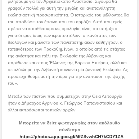
μιλήσουμε για τον Αρχιεπίσκοπο Αναστάσιο. Σίγουρα θα
γραφούν πολλά για αυτή την μεγάλη και ανεπανάληπτη
εκκλησιαστική προσωπικότητα. Ο ιστορικός του μέλλοντος θα
του αποδώσει τον έπαινο που του αρμόζει. Αυτό που εμείς
πρέπει να καταθέσουμε ως ομολογία, είναι, ότι υπήρξε ο
γνησιότερος ίσως των ιεραποστόλων, ο ικανότατος των
θεολόγων και μάλιστα των πανεπιστημιακών καθηγητών, ο
ταπεινότερος των Προκαθημένων, ο οποίος από τις στάχτες
της ανέστησε και πάλι την Εκκλησία της Αλβανίας και
παρέδωσε και στους Έλληνες της Βορείου Ηπείρου, αλλά και
σε ολόκληρη την Αλβανική κοινωνία μία ζωντανή Εκκλησία. Ας
προσευχηθούμε αυτή την ώρα για την ανάπαυση της ψυχής
του».
Μεταξύ των πιστών που συμμετείχαν στην Θεία Λειτουργία
ήταν ο Δήμαρχος Αγρινίου κ. Γεώργιος Παπαναστασίου και
άλλοι εκπρόσωποι τοπικών αρχών.
Μπορείτε να δείτε φωτογραφίες στον ακόλουθο
σύνδεσμο
https://photos.app.goo.gl/MfZSvwhCH7kCDY1ZA