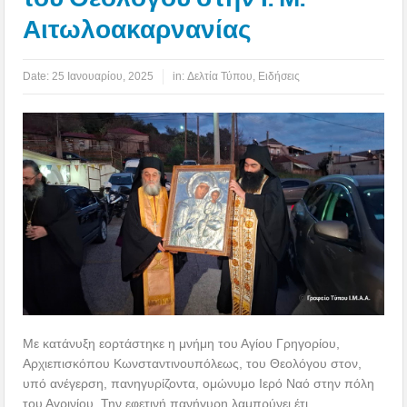
Αιτωλοακαρνανίας
Date:
25 Ιανουαρίου, 2025
in:
Δελτία Τύπου
,
Ειδήσεις
Με κατάνυξη εορτάστηκε η μνήμη του Αγίου Γρηγορίου,
Αρχιεπισκόπου Κωνσταντινουπόλεως, του Θεολόγου στον,
υπό ανέγερση, πανηγυρίζοντα, ομώνυμο Ιερό Ναό στην πόλη
του Αγρινίου. Την εφετινή πανήγυρη λαμπρύνει έτι