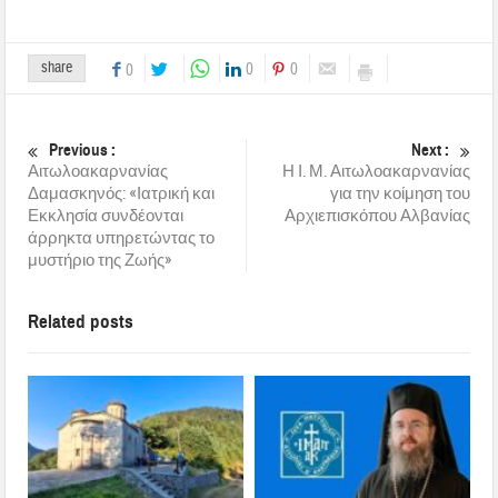
share
0
0
0
Previous :
Next :
Αιτωλοακαρνανίας
Η Ι. Μ. Αιτωλοακαρνανίας
Δαμασκηνός: «Ιατρική και
για την κοίμηση του
Εκκλησία συνδέονται
Αρχιεπισκόπου Αλβανίας
άρρηκτα υπηρετώντας το
μυστήριο της Ζωής»
Related posts