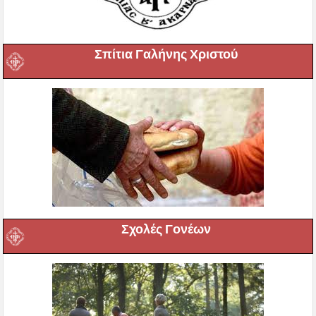
Σπίτια Γαλήνης Χριστού
Σχολές Γονέων