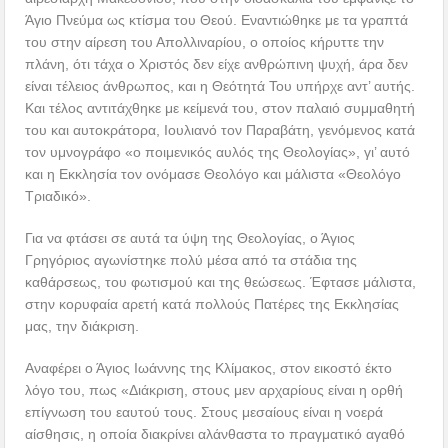
Άγιο Πνεύμα ως κτίσμα του Θεού. Εναντιώθηκε με τα γραπτά
του στην αίρεση του Απολλιναρίου, ο οποίος κήρυττε την
πλάνη, ότι τάχα ο Χριστός δεν είχε ανθρώπινη ψυχή, άρα δεν
είναι τέλειος άνθρωπος, και η Θεότητά Του υπήρχε αντ’ αυτής.
Και τέλος αντιτάχθηκε με κείμενά του, στον παλαιό συμμαθητή
του και αυτοκράτορα, Ιουλιανό τον Παραβάτη, γενόμενος κατά
τον υμνογράφο «ο ποιμενικός αυλός της Θεολογίας», γι’ αυτό
και η Εκκλησία τον ονόμασε Θεολόγο και μάλιστα «Θεολόγο
Τριαδικό».
Για να φτάσει σε αυτά τα ύψη της Θεολογίας, ο Άγιος
Γρηγόριος αγωνίστηκε πολύ μέσα από τα στάδια της
καθάρσεως, του φωτισμού και της θεώσεως. Έφτασε μάλιστα,
στην κορυφαία αρετή κατά πολλούς Πατέρες της Εκκλησίας
μας, την διάκριση.
Αναφέρει ο Άγιος Ιωάννης της Κλίμακος, στον εικοστό έκτο
λόγο του, πως «Διάκριση, στους μεν αρχαρίους είναι η ορθή
επίγνωση του εαυτού τους. Στους μεσαίους είναι η νοερά
αίσθησις, η οποία διακρίνει αλάνθαστα το πραγματικό αγαθό