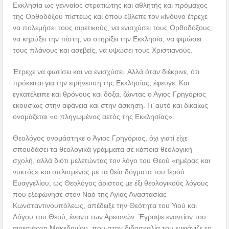
Εκκλησία ως γενναίος στρατιώτης και αθλητής και πρόμαχος
της Ορθοδόξου πίστεως και όπου έβλεπε τον κίνδυνο έτρεχε
να πολεμήσει τους αιρετικούς, να ενισχύσει τους Ορθοδόξους,
να κηρύξει την πίστη, να στηρίξει την Εκκλησία, να φιμώσει
τους πλάνους και ασεβείς, να υψώσει τους Χριστιανούς.
Έτρεχε να φωτίσει και να ενισχύσει. Αλλά όταν διέκρινε, ότι
πρόκειται για την ειρήνευση της Εκκλησίας, έφευγε. Και
εγκατέλειπε και θρόνους και δόξα, ζώντας ο Άγιος Γρηγόριος
εκουσίως στην αφάνεια και στην άσκηση. Γι’ αυτό και δικαίως
ονομάζεται «ο πληγωμένος αετός της Εκκλησίας».
Θεολόγος ονομάστηκε ο Άγιος Γρηγόριος, όχι γιατί είχε
σπουδάσει τα θεολογικά γράμματα σε κάποια θεολογική
σχολή, αλλά διότι μελετώντας τον λόγο του Θεού «ημέρας και
νυκτός» και οπλισμένος με τα θεία δόγματα του Ιερού
Ευαγγελίου, ως Θεολόγος άριστος με έξι θεολογικούς λόγους
που εξεφώνησε στον Ναό της Αγίας Αναστασίας
Κωνσταντινουπόλεως, απέδειξε την Θεότητα του Υιού και
Λόγου του Θεού, έναντι των Αρειανών. Έγραψε εναντίον του
αιρεσιάρχη Μακεδονίου, που στην διδασκαλία του εμφάνιζε το