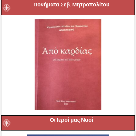
Πονήματα Σεβ. Μητροπολίτου
Οι Ιεροί μας Ναοί