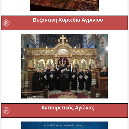
Βυζαντινή Χορωδία Αγρινίου
Αντιαιρετικός Αγώνας