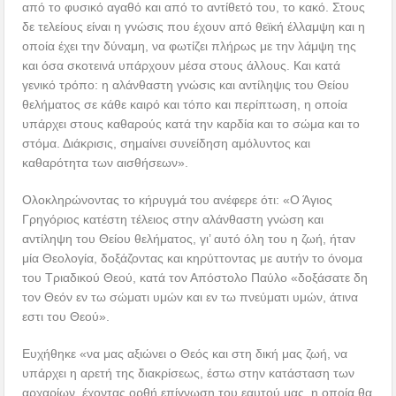
από το φυσικό αγαθό και από το αντίθετό του, το κακό. Στους
δε τελείους είναι η γνώσις που έχουν από θεϊκή έλλαμψη και η
οποία έχει την δύναμη, να φωτίζει πλήρως με την λάμψη της
και όσα σκοτεινά υπάρχουν μέσα στους άλλους. Και κατά
γενικό τρόπο: η αλάνθαστη γνώσις και αντίληψις του Θείου
θελήματος σε κάθε καιρό και τόπο και περίπτωση, η οποία
υπάρχει στους καθαρούς κατά την καρδία και το σώμα και το
στόμα. Διάκρισις, σημαίνει συνείδηση αμόλυντος και
καθαρότητα των αισθήσεων».
Ολοκληρώνοντας το κήρυγμά του ανέφερε ότι: «Ο Άγιος
Γρηγόριος κατέστη τέλειος στην αλάνθαστη γνώση και
αντίληψη του Θείου θελήματος, γι’ αυτό όλη του η ζωή, ήταν
μία Θεολογία, δοξάζοντας και κηρύττοντας με αυτήν το όνομα
του Τριαδικού Θεού, κατά τον Απόστολο Παύλο «δοξάσατε δη
τον Θεόν εν τω σώματι υμών και εν τω πνεύματι υμών, άτινα
εστι του Θεού».
Ευχήθηκε «να μας αξιώνει ο Θεός και στη δική μας ζωή, να
υπάρχει η αρετή της διακρίσεως, έστω στην κατάσταση των
αρχαρίων, έχοντας ορθή επίγνωση του εαυτού μας, η οποία θα