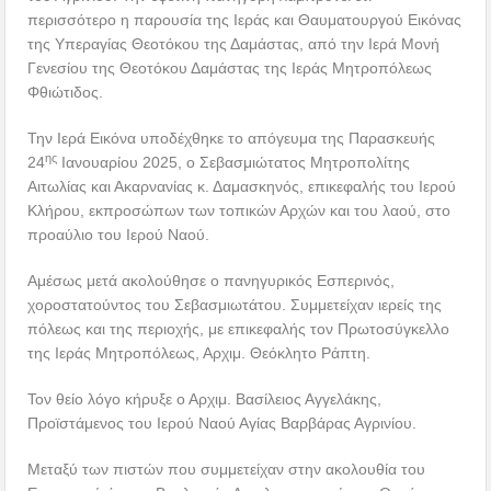
περισσότερο η παρουσία της Ιεράς και Θαυματουργού Εικόνας
της Υπεραγίας Θεοτόκου της Δαμάστας, από την Ιερά Μονή
Γενεσίου της Θεοτόκου Δαμάστας της Ιεράς Μητροπόλεως
Φθιώτιδος.
Την Ιερά Εικόνα υποδέχθηκε το απόγευμα της Παρασκευής
ης
24
Ιανουαρίου 2025, ο Σεβασμιώτατος Μητροπολίτης
Αιτωλίας και Ακαρνανίας κ. Δαμασκηνός, επικεφαλής του Ιερού
Κλήρου, εκπροσώπων των τοπικών Αρχών και του λαού, στο
προαύλιο του Ιερού Ναού.
Αμέσως μετά ακολούθησε ο πανηγυρικός Εσπερινός,
χοροστατούντος του Σεβασμιωτάτου. Συμμετείχαν ιερείς της
πόλεως και της περιοχής, με επικεφαλής τον Πρωτοσύγκελλο
της Ιεράς Μητροπόλεως, Αρχιμ. Θεόκλητο Ράπτη.
Τον θείο λόγο κήρυξε ο Αρχιμ. Βασίλειος Αγγελάκης,
Προϊστάμενος του Ιερού Ναού Αγίας Βαρβάρας Αγρινίου.
Μεταξύ των πιστών που συμμετείχαν στην ακολουθία του