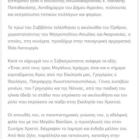
Εσπερινού ήταν ο Βουλευτής Αιτωλοακαρνανίας κ. Θανάσης
Παπαθανάσης, Αντιδήμαρχοι του Δήμου Αγρινίου, πολιτευτές
και εκπρόσωποι τοπικών συλλόγων και φορέων.
Το πρωί του Σαββάτου τελέσθηκαν η ακολουθία του Όρθρου,
χοροστατούντος του Μητροπολίτου Αιτωλίας και Ακαρνανίας, ο
οποίος, στη συνέχεια, προεξήρχε στην πανηγυρική αρχιερατική
Θεία Λειτουργία.
Κατά το κήρυγμά του ο Σεβασμιώτατος ανέφερε τα εξής:
«Ένας από τους τρεις Μεγάλους Ιεράρχες είναι και ο σήμερα
εορταζόμενος Άγιος από την Εκκλησία μας, Γρηγόριος ο
Θεολόγος, Πατριάρχης Κωνσταντινουπόλεως. Γόνος ευσεβών
γονέων, του Γρηγορίου και της Νόννας, από την παιδική του
ηλικία έδειξε το στάδιο που επρόκειτο να ακολουθήσει και τον
ρόλο που επρόκειτο να παίξει στην Εκκλησία του Χριστού.
Οι σπουδές του, οι πανεπιστημιακές γνώσεις του, η αδελφική
φιλία του με τον Μεγάλο Βασίλειο, η προσήλωσή του στον
Σωτήρα Χριστό, διέγραψαν το λαμπρό και ένδοξο μέλλον του.
Από θείο ζήλο, παράλληλα και ταπείνωση, κατετάγη στην