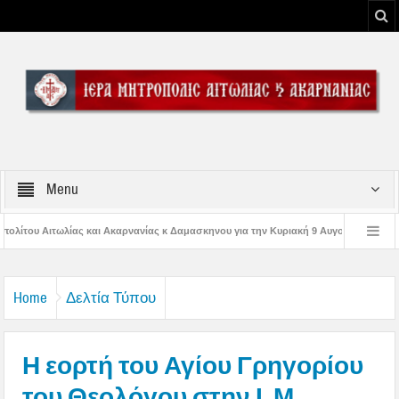
Menu
νανίας κ Δαμασκηνου για την Κυριακή 9 Αυγούστου 2026
Η εορτή της Μεταμ
ης Παναγίας
Δέηση υπέρ των πυροσβεστών και των πυροπλήκτων στην Ι. Μ.
Home
Δελτία Τύπου
Η εορτή του Αγίου Γρηγορίου
του Θεολόγου στην Ι. Μ.