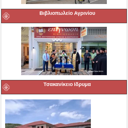
Βιβλιοπωλείο Αγρινίου
Τσακανίκειο Ιδρυμα