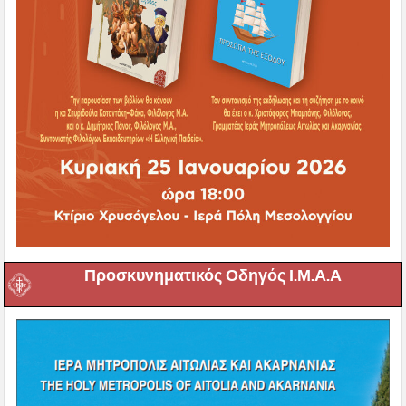
Προσκυνηματικός Οδηγός Ι.Μ.Α.Α