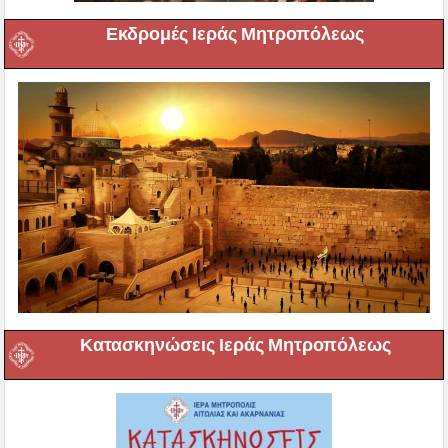
Εκδρομές Ιεράς Μητροπόλεως
Κατασκηνώσεις Ιεράς Μητροπόλεως