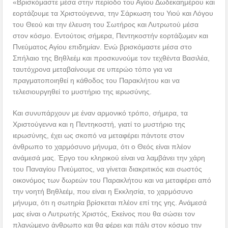
«Βρισκόμαστε μέσα στην περίοδο του Αγίου Δωδεκαημέρου και
εορτάζουμε τα Χριστούγεννα, την Σάρκωση του Υιού και Λόγου
του Θεού και την έλευση του Σωτήρος και Λυτρωτού μέσα
στον κόσμο. Εντούτοις σήμερα, Πεντηκοστήν εορτάζωμεν και
Πνεύματος Αγίου επιδημίαν. Ενώ βρισκόμαστε μέσα στο
Σπήλαιο της Βηθλεέμ και προσκυνούμε τον τεχθέντα Βασιλέα,
ταυτόχρονα μεταβαίνουμε σε υπερώο τόπο για να
πραγματοποιηθεί η κάθοδος του Παρακλήτου και να
τελεσιουργηθεί το μυστήριο της ιερωσύνης.
Και συνυπάρχουν με έναν αρμονικό τρόπο, σήμερα, τα
Χριστούγεννα και η Πεντηκοστή, γιατί το μυστήριο της
ιερωσύνης, έχει ως σκοπό να μεταφέρει πάντοτε στον
άνθρωπο το χαρμόσυνο μήνυμα, ότι ο Θεός είναι πλέον
ανάμεσά μας. Έργο του κληρικού είναι να λαμβάνει την χάρη
του Παναγίου Πνεύματος, να γίνεται διακριτικός και σωστός
οικονόμος των δωρεών του Παρακλήτου και να μεταφέρει από
την νοητή Βηθλεέμ, που είναι η Εκκλησία, το χαρμόσυνο
μήνυμα, ότι η σωτηρία βρίσκεται πλέον επί της γης. Ανάμεσά
μας είναι ο Λυτρωτής Χριστός, Εκείνος που θα σώσει τον
πλανώμενο άνθρωπο και θα φέρει και πάλι στον κόσμο την