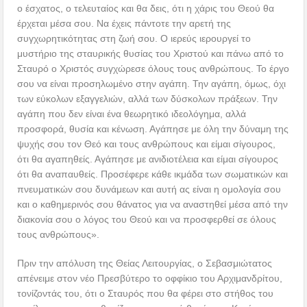
ο έσχατος, ο τελευταίος και θα δεις, ότι η χάρις του Θεού θα
έρχεται μέσα σου. Να έχεις πάντοτε την αρετή της
συγχωρητικότητας στη ζωή σου. Ο ιερεύς ιερουργεί το
μυστήριο της σταυρικής θυσίας του Χριστού και πάνω από το
Σταυρό ο Χριστός συγχώρεσε όλους τους ανθρώπους. Το έργο
σου να είναι προσηλωμένο στην αγάπη. Την αγάπη, όμως, όχι
των εύκολων εξαγγελιών, αλλά των δύσκολων πράξεων. Την
αγάπη που δεν είναι ένα θεωρητικό ιδεολόγημα, αλλά
προσφορά, θυσία και κένωση. Αγάπησε με όλη την δύναμη της
ψυχής σου τον Θεό και τους ανθρώπους και είμαι σίγουρος,
ότι θα αγαπηθείς. Αγάπησε με ανιδιοτέλεια και είμαι σίγουρος
ότι θα αναπαυθείς. Προσέφερε κάθε ικμάδα των σωματικών και
πνευματικών σου δυνάμεων και αυτή ας είναι η ομολογία σου
και ο καθημερινός σου θάνατος για να αναστηθεί μέσα από την
διακονία σου ο λόγος του Θεού και να προσφερθεί σε όλους
τους ανθρώπους».
Πριν την απόλυση της Θείας Λειτουργίας, ο Σεβασμιώτατος
απένειμε στον νέο Πρεσβύτερο το οφφίκιο του Αρχιμανδρίτου,
τονίζοντάς του, ότι ο Σταυρός που θα φέρει στο στήθος του