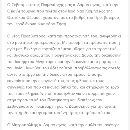
Ο Σεβασμιώτατος Ποιμενάρχης μας κ. Δαμασκηνός, κατά την
Θεία Λειτουργία που τέλεσε στον Ιερό Ναό Κοιμήσεως της
Θεοτόκου Θέρμου, χειροτόνησε στο βαθμό του Πρεσβυτέρου,
τον Ιεροδιάκονο Νικηφόρο Ζήση.
Ο νέος Πρεσβύτερος, κατά την προσφώνησή του, αναφέρθηκε
στο μυστήριο της ιερωσύνης. Με αφορμή τα πρόσωπα που η
αγία μας Εκκλησία εορτάζει σήμερα μίλησε για το προφητικό
και βασιλικό αξίωμα του Προφητάνακτος Δαυίδ, την δικαιοσύνη
του Ιωσήφ του Μνήστορος και την διακονία και το μαρτύριο
του Αγίου Ιακώβου του Αδελφοθέου, προβάλλοντας τις αρετές
αυτές στο έργο και την διακονία του ιερέως. Επίσης,
ευχαρίστησε την οικογένειά του, τους φίλους και τους
συγγενείς του που στέκονται δίπλα του και στηρίζουν το έργο
του, τους κληρικούς που προσήλθαν για να συμμετάσχουν
στην προσωπική του Πεντηκοστή και ιδιαιτέρως τον
Σεβασμιώτατο Ποιμενάρχη μας κ. Δαμασκηνό για την αγάπη,
την στήριξη και την εμπιστοσύνη προς το πρόσωπό του.
Ο Μητροπολίτης κ. Δαμασκηνός, κατά την ομιλία του ανέφερε: