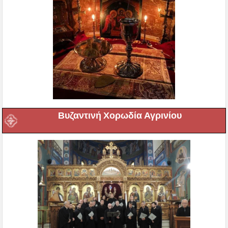
Βυζαντινή Χορωδία Αγρινίου