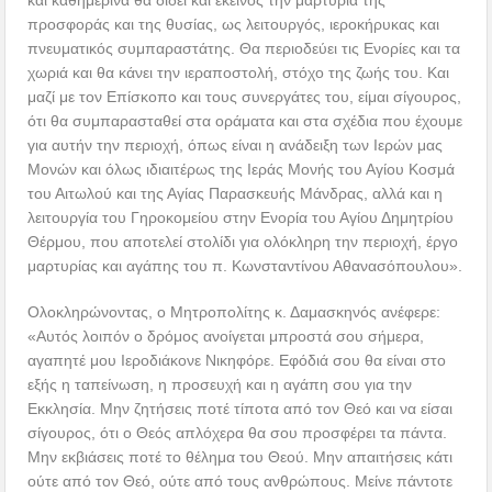
και καθημερινά θα δίδει και εκείνος την μαρτυρία της
προσφοράς και της θυσίας, ως λειτουργός, ιεροκήρυκας και
πνευματικός συμπαραστάτης. Θα περιοδεύει τις Ενορίες και τα
χωριά και θα κάνει την ιεραποστολή, στόχο της ζωής του. Και
μαζί με τον Επίσκοπο και τους συνεργάτες του, είμαι σίγουρος,
ότι θα συμπαρασταθεί στα οράματα και στα σχέδια που έχουμε
για αυτήν την περιοχή, όπως είναι η ανάδειξη των Ιερών μας
Μονών και όλως ιδιαιτέρως της Ιεράς Μονής του Αγίου Κοσμά
του Αιτωλού και της Αγίας Παρασκευής Μάνδρας, αλλά και η
λειτουργία του Γηροκομείου στην Ενορία του Αγίου Δημητρίου
Θέρμου, που αποτελεί στολίδι για ολόκληρη την περιοχή, έργο
μαρτυρίας και αγάπης του π. Κωνσταντίνου Αθανασόπουλου».
Ολοκληρώνοντας, ο Μητροπολίτης κ. Δαμασκηνός ανέφερε:
«Αυτός λοιπόν ο δρόμος ανοίγεται μπροστά σου σήμερα,
αγαπητέ μου Ιεροδιάκονε Νικηφόρε. Εφόδιά σου θα είναι στο
εξής η ταπείνωση, η προσευχή και η αγάπη σου για την
Εκκλησία. Μην ζητήσεις ποτέ τίποτα από τον Θεό και να είσαι
σίγουρος, ότι ο Θεός απλόχερα θα σου προσφέρει τα πάντα.
Μην εκβιάσεις ποτέ το θέλημα του Θεού. Μην απαιτήσεις κάτι
ούτε από τον Θεό, ούτε από τους ανθρώπους. Μείνε πάντοτε