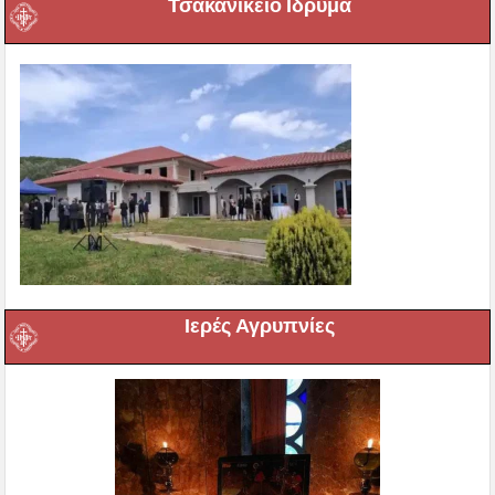
Τσακανίκειο Ιδρυμα
Ιερές Αγρυπνίες