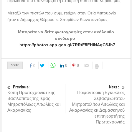
οφείλει να του υπενθυμίζει τη σταυρική θυσία του Κυρίου μας.
Μεταξύ των πιστών που συμμετείχαν στην Θεία Λειτουργία
ήταν ο Δήμαρχος Θέρμου κ. Σπυρίδων Κωνσταντάρας.
Μπορείτε να δείτε φωτογραφίες στον ακόλουθο
σύνδεσμο
https://photos.app.goo.gl/7RRtF5FHiNAqC5Jb7
share
0
0
0
Previous :
Next :
Κοπή Πρωτοχρονιάτικης
Ποιμαντορική Εγκύκλιος
Βασιλόπιτας της Ιεράς
Σεβασμιωτάτου
Μητροπόλεως Αιτωλίας και
Μητροπολίτου Αιτωλίας και
Ακαρνανίας
Ακαρνανίας κκ Δαμασκηνού
επι τη εορτή της
Πρωτοχρονιάς