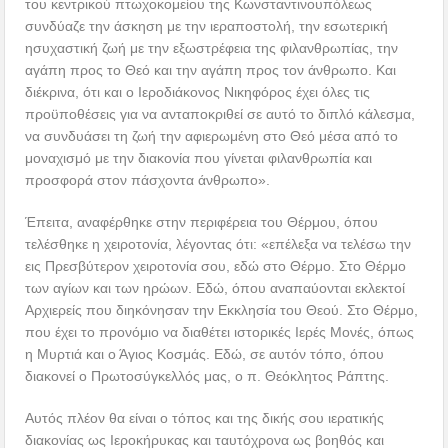
του κεντρικού πτωχοκομείου της Κωνσταντινουπόλεως
συνδύαζε την άσκηση με την ιεραποστολή, την εσωτερική
ησυχαστική ζωή με την εξωστρέφεια της φιλανθρωπίας, την
αγάπη προς το Θεό και την αγάπη προς τον άνθρωπο. Και
διέκρινα, ότι και ο Ιεροδιάκονος Νικηφόρος έχει όλες τις
προϋποθέσεις για να ανταποκριθεί σε αυτό το διπλό κάλεσμα,
να συνδυάσει τη ζωή την αφιερωμένη στο Θεό μέσα από το
μοναχισμό με την διακονία που γίνεται φιλανθρωπία και
προσφορά στον πάσχοντα άνθρωπο».
Έπειτα, αναφέρθηκε στην περιφέρεια του Θέρμου, όπου
τελέσθηκε η χειροτονία, λέγοντας ότι: «επέλεξα να τελέσω την
εις Πρεσβύτερον χειροτονία σου, εδώ στο Θέρμο. Στο Θέρμο
των αγίων και των ηρώων. Εδώ, όπου αναπαύονται εκλεκτοί
Αρχιερείς που διηκόνησαν την Εκκλησία του Θεού. Στο Θέρμο,
που έχει το προνόμιο να διαθέτει ιστορικές Ιερές Μονές, όπως
η Μυρτιά και ο Άγιος Κοσμάς. Εδώ, σε αυτόν τόπο, όπου
διακονεί ο Πρωτοσύγκελλός μας, ο π. Θεόκλητος Ράπτης.
Αυτός πλέον θα είναι ο τόπος και της δικής σου ιερατικής
διακονίας ως Ιεροκήρυκας και ταυτόχρονα ως βοηθός και