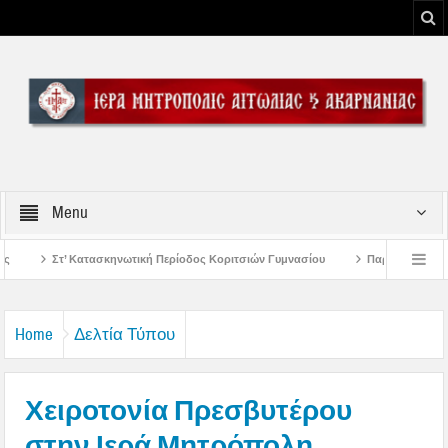
Menu
κή Περίοδος Κοριτσιών Γυμνασίου
Παρακλήσεις πρώτης εβδομάδος Δεκαπεντ
 του Μεσολογγίου
Μήνυμα Σεβασμιωτάτου Μητροπολίτου Αιτωλίας και Ακαρνα
Home
Δελτία Τύπου
Χειροτονία Πρεσβυτέρου
στην Ιερά Μητρόπολη