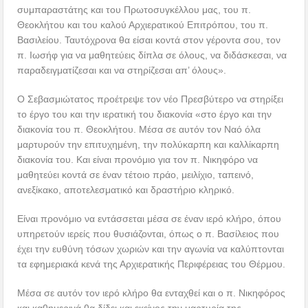
συμπαραστάτης και του Πρωτοσυγκέλλου μας, του π.
Θεοκλήτου και του καλού Αρχιερατικού Επιτρόπου, του π.
Βασιλείου. Ταυτόχρονα θα είσαι κοντά στον γέροντα σου, τον
π. Ιωσήφ για να μαθητεύεις δίπλα σε όλους, να διδάσκεσαι, να
παραδειγματίζεσαι και να στηρίζεσαι απ’ όλους».
Ο Σεβασμιώτατος προέτρεψε τον νέο Πρεσβύτερο να στηρίξει
το έργο του και την ιερατική του διακονία «στο έργο και την
διακονία του π. Θεοκλήτου. Μέσα σε αυτόν τον Ναό όλα
μαρτυρούν την επιτυχημένη, την πολύκαρπη και καλλίκαρπη
διακονία του. Και είναι προνόμιο για τον π. Νικηφόρο να
μαθητεύει κοντά σε έναν τέτοιο πράο, μειλίχιο, ταπεινό,
ανεξίκακο, αποτελεσματικό και δραστήριο κληρικό.
Είναι προνόμιο να εντάσσεται μέσα σε έναν ιερό κλήρο, όπου
υπηρετούν ιερείς που θυσιάζονται, όπως ο π. Βασίλειος που
έχει την ευθύνη τόσων χωριών και την αγωνία να καλύπτονται
τα εφημεριακά κενά της Αρχιερατικής Περιφέρειας του Θέρμου.
Μέσα σε αυτόν τον ιερό κλήρο θα ενταχθεί και ο π. Νικηφόρος