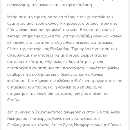
αναγέννηση, την ανακαίνιση και την ανάπλαση.
Μέσα σε αυτή την ατμόσφαιρα τελούμε την χειροτονία του
αγαπητού μας Ιεροδιακόνου Νικηφόρου, ο οποίος, πριν από
δύο χρόνια, άκουσε την φωνή του νέου Επισκόπου του και
ενστερνίστηκε την αγωνία του για την ανάδειξη νέων και ικανών
κληρικών, έτσι ώστε να στελεχωθούν οι κενές εφημεριακές
θέσεις της τοπικής μας Εκκλησίας. Την πρόσκληση που του
απευθύναμε την αποδέχτηκε με πνεύμα ωριμότητας και
αποφασιστικότητας. Είχε όλες τις δυνατότητες για να
ανταποκριθεί σε αυτή μας την πρόσκληση∙ ωριμότητα ηλικίας,
σταθερότητα εκκλησιαστικής διακονίας και θεολογική
κατάρτιση. Και σήμερα τον αξιώνει ο Θεός να πραγματοποιείται
ο παιδικός του πόθος και η νεανική του επιθυμία, να
υπηρετήσει την Εκκλησία ως ιερεύς των μυστηρίων του
Θεού».
Στη συνέχεια ο Σεβασμώτατος αναφέρθηκε στον βίο του Αγίου
Νικηφόρου, Πατριάρχου Κωνσταντινουπόλεως του
Ομολογητού και τόνισε, ότι «ο Άγιος Νικηφόρος ως υπεύθυνος