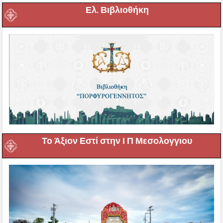
Ελ. Βιβλιοθήκη
Το Άξιον Εστί στην Ι Π Μεσολογγιου