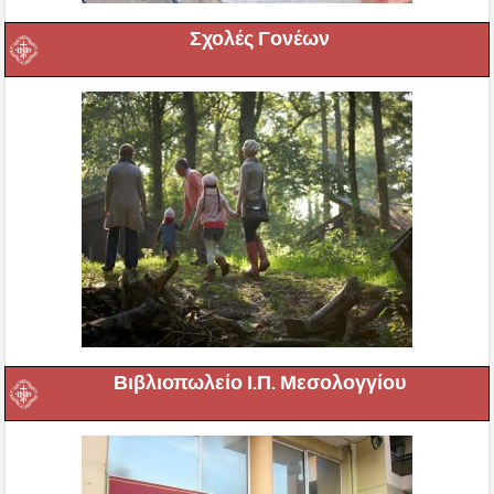
Σχολές Γονέων
Βιβλιοπωλείο Ι.Π. Μεσολογγίου