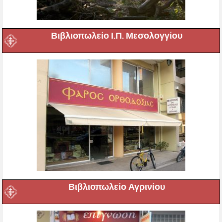
Βιβλιοπωλείο Ι.Π. Μεσολογγίου
Βιβλιοπωλείο Αγρινίου