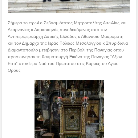
Σήμερα το πρωί ο Σεβασμιότατος Μητροπολίτης Αιτωλίας και
Ακαρνανίας κ Δαμασκηνός συνοδευόμενος από τον
Αντιπεριφερειάρχη Δυτικής Ελλάδος κ Αθανασιο Μαυρομάτη
και τον Δήμαρχο της Ιεράς Πόλεως Μεσολογγίου κ Σπυριδωνα
Διαμαντοπουλο μετεβησαν στο Περιβολι της Παναγιας οπου
προσκυνησαν τη θαυματουργή Εικόνα της Παναγιας “Αξιον
Εστι” στον Ιερό Ναό του Πρωτατου στις Καρυεςτου Αγιου
Ορους