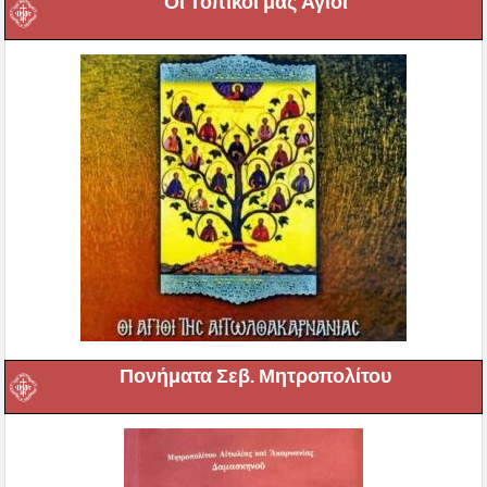
Οι Τοπικοί μας Άγιοι
Πονήματα Σεβ. Μητροπολίτου