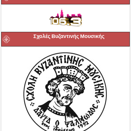
Σχολές Βυζαντινής Μουσικής