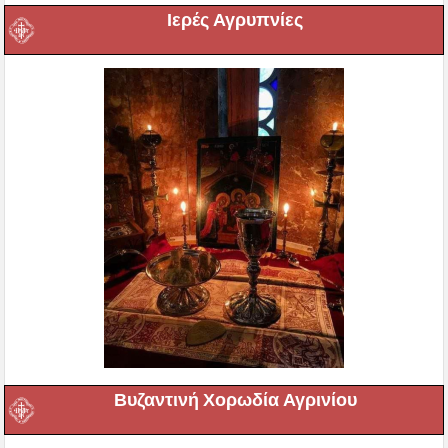
Ιερές Αγρυπνίες
Βυζαντινή Χορωδία Αγρινίου