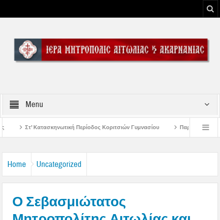
Menu
Περίοδος Κοριτσιών Γυμνασίου
Παρακλήσεις πρώτης εβδομάδος Δεκαπενταυγ
υ Μεσολογγίου
Μήνυμα Σεβασμιωτάτου Μητροπολίτου Αιτωλίας και Ακαρνανία
Home
Uncategorized
Ο Σεβασμιώτατος
Μητροπολίτης Αιτωλίας και