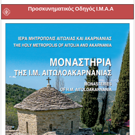
Προσκυνηματικός Οδηγός Ι.Μ.Α.Α