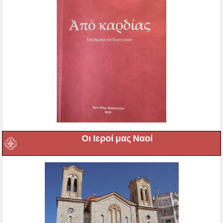
Οι Ιεροί μας Ναοί