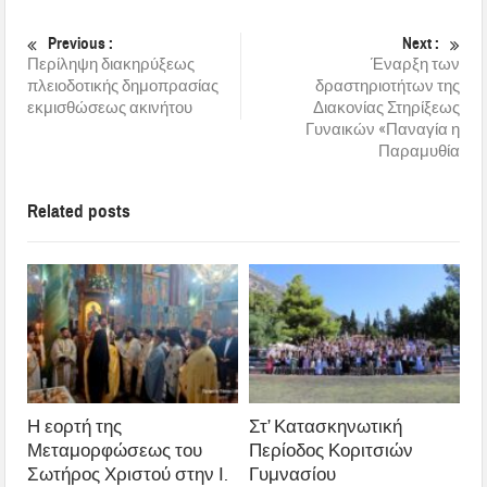
Previous :
Next :
Περίληψη διακηρύξεως
Έναρξη των
πλειοδοτικής δημοπρασίας
δραστηριοτήτων της
εκμισθώσεως ακινήτου
Διακονίας Στηρίξεως
Γυναικών «Παναγία η
Παραμυθία
Related posts
Η εορτή της
Στ’ Κατασκηνωτική
Μεταμορφώσεως του
Περίοδος Κοριτσιών
Σωτήρος Χριστού στην Ι.
Γυμνασίου