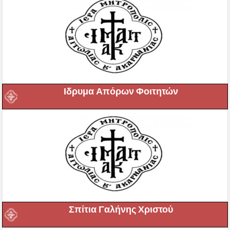
Ιδρυμα Απόρων Φοιτητών
Σπίτια Γαλήνης Χριστού