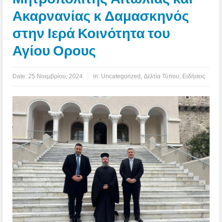
Ακαρνανίας κ Δαμασκηνός
στην Ιερά Κοινότητα του
Αγίου Ορους
Date:
25 Νοεμβρίου, 2024
in:
Uncategorized
,
Δελτία Τύπου
,
Ειδήσεις