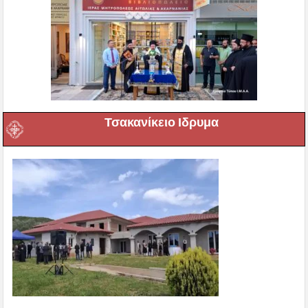
Τσακανίκειο Ιδρυμα