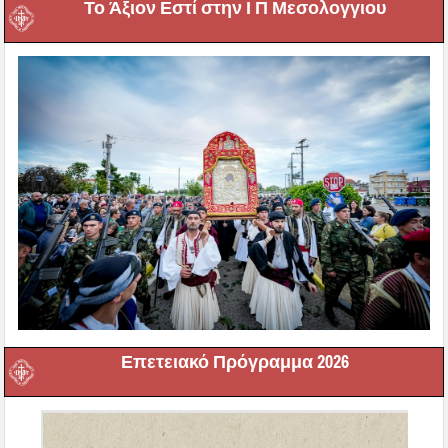
Το Άξιον Εστί στην Ι Π Μεσολογγιου
Επετειακό Πρόγραμμα 2026