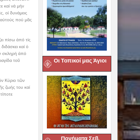
ε καί νά μήν
ς, οἱ δυνάμεις
έ αὐτούς πού μᾶς
ει πίσω ἀπό τίς
 διδάσκει καί ὁ
ήν σκληρή ἀπό
Οι Τοπικοί μας Άγιοι
ραγίδα τοῦ
όν Κύριο τῶν
ς ζωής του καί
τίποτε
Πονήματα Σεβ.