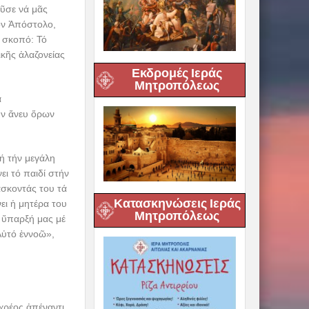
ῦσε νά μᾶς
όν Ἀπόστολο,
ό σκοπό: Τό
ικῆς ἀλαζονείας
Εκδρομές Ιεράς
Μητροπόλεως
ά
ήν ἄνευ ὅρων
ή τήν μεγάλη
ει τό παιδί στήν
δάσκοντάς του τά
Κατασκηνώσεις Ιεράς
ει ἡ μητέρα του
Μητροπόλεως
ν ὕπαρξή μας μέ
Αὐτό ἐννοῶ»,
 χρέος ἀπέναντι