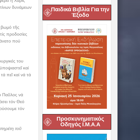
έρει ἡ Χάρις
ωπίνων δυνάμεων
Παιδικά Βιβλία Για την
Έξοδο
ν βωμό τῆς
 τίς προδοσίες
θάνατο πού
ουργικές του
ὑποψιαστεῖ καί
τά πεῖ καί νά τά
ὁ Παῦλος νά
άσει τόν Θεό
κούσουμε τόν
Προσκυνηματικός
Οδηγός Ι.Μ.Α.Α
ὑπηρέτη τοῦ