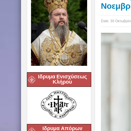
Νοεμβρί
Date:
30 Οκτωβρίο
Ιδρυμα Ενισχύσεως
Κλήρου
Ιδρυμα Απόρων