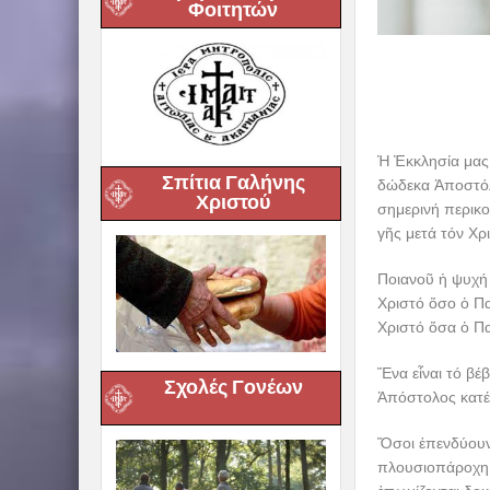
Φοιτητών
Ἡ Ἐκκλησία μας 
Σπίτια Γαλήνης
δώδεκα Ἀποστόλ
Χριστού
σημερινή περικ
γῆς μετά τόν Χρ
Ποιανοῦ ἡ ψυχή 
Χριστό ὅσο ὁ Πα
Χριστό ὅσα ὁ Πα
Ἕνα εἶναι τό βέ
Σχολές Γονέων
Ἀπόστολος κατέχ
Ὅσοι ἐπενδύουν
πλουσιοπάροχη 