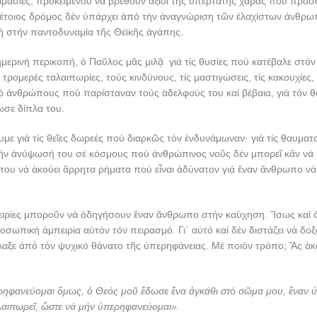
ιμασίες, προκειμένου νά βρεθοῦν ἄξιοι τῆς ὑπέρτατης χαρᾶς πού προσφ
 τέτοιος δρόμος δέν ὑπάρχει ἀπό τήν ἀναγνώριση τῶν ἐλαχίστων ἀνθρ
ή στήν παντοδυναμία τῆς Θεϊκῆς ἀγάπης.
ημερινή περικοπή, ὁ Παῦλος μᾶς μιλᾷ γιά τίς θυσίες πού κατέβαλε στό
 τρομερές ταλαιπωρίες, τούς κινδύνους, τίς μαστιγώσεις, τίς κακουχίες,
ό ἀνθρώπους πού παρίσταναν τούς ἀδελφούς του καί βέβαια, γιά τόν 
ωσε δίπλα του.
με γιά τίς θεῖες δωρεές πού διαρκῶς τόν ἐνδυνάμωναν· γιά τίς θαυματ
τήν ἀνύψωσή του σέ κόσμους πού ἀνθρώπινος νοῦς δέν μπορεῖ κἄν νά 
α του νά ἀκούει ἄρρητα ρήματα πού εἶναι ἀδύνατον γιά ἕναν ἄνθρωπο νά 
μπειρίες μποροῦν νά ὁδηγήσουν ἕναν ἄνθρωπο στήν καύχηση. Ἴσως καί 
σωπική ἀμπειρία αὐτόν τόν πειρασμό. Γι΄ αὐτό καί δέν διστάζει νά δοξ
λαξε ἀπό τόν ψυχικό θάνατο τῆς ὑπερηφάνειας. Μέ ποιόν τρόπο; Ἄς ἀ
ρηφανεύομαι ὅμως, ὁ Θεός μοῦ ἔδωσε ἕνα ἀγκάθι στό σῶμα μου, ἕναν 
λαιπωρεῖ, ὥστε νά μήν ὑπερηφανεύομαι».