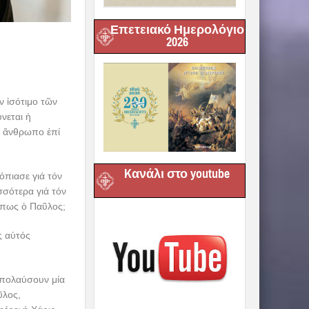
Επετειακό Ημερολόγιο
2026
ν ἰσότιμο τῶν
νεται ἡ
ο ἄνθρωπο ἐπί
Kανάλι στο youtube
όπιασε γιά τόν
σσότερα γιά τόν
 ὅπως ὁ Παῦλος;
ς αὐτός
ἀπολαύσουν μία
ῦλος,