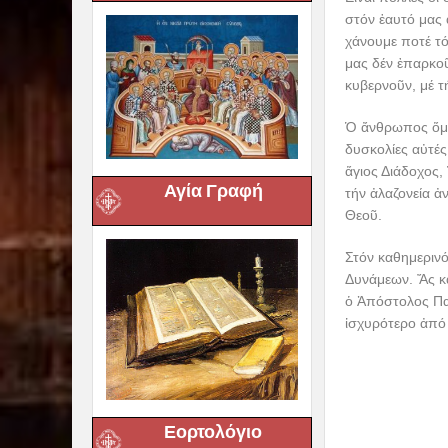
στόν ἑαυτό μας 
χάνουμε ποτέ τό
μας δέν ἐπαρκοῦ
κυβερνοῦν, μέ τ
Ὁ ἄνθρωπος ὅμω
δυσκολίες αὐτές 
ἅγιος Διάδοχος
Αγία Γραφή
τήν ἀλαζονεία ἀ
Θεοῦ.
Στόν καθημερινό
Δυνάμεων. Ἄς κ
ὁ Ἀπόστολος Παῦ
ἰσχυρότερο ἀπό 
Εορτολόγιο