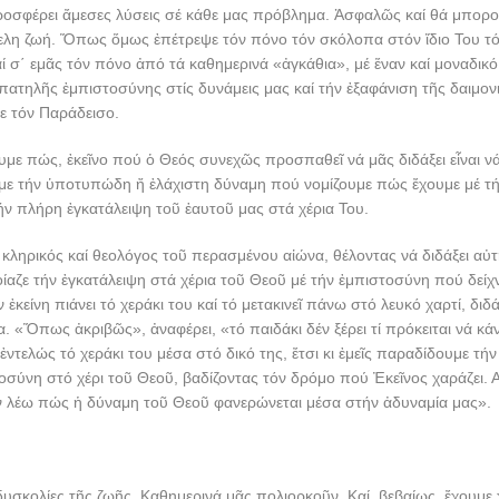
οσφέρει ἄμεσες λύσεις σέ κάθε μας πρόβλημα. Ἀσφαλῶς καί θά μπορο
έμελη ζωή. Ὅπως ὅμως ἐπέτρεψε τόν πόνο τόν σκόλοπα στόν ἴδιο Του τ
καί σ΄ εμᾶς τόν πόνο ἀπό τά καθημερινά «ἀγκάθια», μέ ἕναν καί μοναδικ
πατηλῆς ἐμπιστοσύνης στίς δυνάμεις μας καί τήν ἐξαφάνιση τῆς δαιμον
ε τόν Παράδεισο.
με πώς, ἐκεῖνο πού ὁ Θεός συνεχῶς προσπαθεῖ νά μᾶς διδάξει εἶναι ν
με τήν ὑποτυπώδη ἤ ἐλάχιστη δύναμη πού νομίζουμε πώς ἔχουμε μέ τ
ν πλήρη ἐγκατάλειψη τοῦ ἑαυτοῦ μας στά χέρια Του.
ληρικός καί θεολόγος τοῦ περασμένου αἰώνα, θέλοντας νά διδάξει αὐτ
ίαζε τήν ἐγκατάλειψη στά χέρια τοῦ Θεοῦ μέ τήν ἐμπιστοσύνη πού δείχν
 ἐκείνη πιάνει τό χεράκι του καί τό μετακινεῖ πάνω στό λευκό χαρτί, δι
 «Ὅπως ἀκριβῶς», ἀναφέρει, «τό παιδάκι δέν ξέρει τί πρόκειται νά κάν
 ἐντελώς τό χεράκι του μέσα στό δικό της, ἔτσι κι ἐμεῖς παραδίδουμε τή
σύνη στό χέρι τοῦ Θεοῦ, βαδίζοντας τόν δρόμο πού Ἐκεῖνος χαράζει. 
αν λέω πώς ἡ δύναμη τοῦ Θεοῦ φανερώνεται μέσα στήν ἀδυναμία μας».
 δυσκολίες τῆς ζωῆς. Καθημερινά μᾶς πολιορκοῦν. Καί, βεβαίως, ἔχουμε