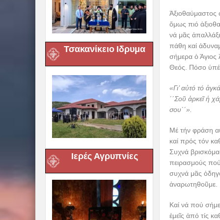
Ἀξιοθαύμαστος ὁ
ὅμως πιό ἀξιοθα
νά μᾶς ἀπαλλάξε
πάθη καί ἀδυναμ
Τσακανίκειο Ιδρυμα
σήμερα ὁ Άγιος 
Θεός. Πόσο ὑπέ
«Γι’ αὐτό τό ἀγ
΄΄Σοῦ ἀρκεῖ ἡ χ
σου΄΄».
Μέ τήν φράση α
καί πρός τόν κα
Συχνά βρισκόμασ
Ιερές Αγρυπνίες
πειρασμούς πού 
συχνά μᾶς ὁδηγο
ἀναρωτηθοῦμε.
Καί νά πού σήμ
ἐμεῖς ἀπό τίς κ