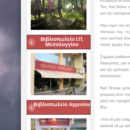
ἐπωμίζονται δοκ
Του. Καί ἄλλος
καί τήν καταφυγ
Λίγο πρίν τήν σ
πίστεώς του· τίς
πού γεύτηκε ἀπ
Βιβλιοπωλείο Ι.Π.
Μεσολογγίου
τόσες φορές ἔνι
Σήμερα μαθαίνου
διασώσεις, γιά 
γιά τήν ἐμπειρί
κατανοήσει.
Ναι! Τέτοιες ἐ
γνώρισε ἀπό προ
γιατί τόν προφύ
Βιβλιοπωλείο Αγρινίου
ἴδιο:
«Γιά νά μήν ὑπε
σατανᾶ νά μέ τα