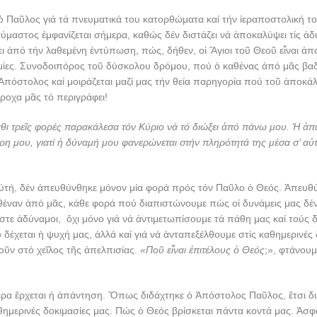
 Παῦλος γιά τά πνευματικά του κατορθώματα καί τήν ἱεραποστολική τ
ύμαστος ἐμφανίζεται σήμερα, καθώς δέν διστάζει νά ἀποκαλύψει τίς ἀδυ
ι ἀπό τήν λαθεμένη ἐντύπωση, πώς, δήθεν, οἱ Ἅγιοι τοῦ Θεοῦ εἶναι ἀ
ίες. Συνοδοιπόρος τοῦ δύσκολου δρόμου, πού ὁ καθένας ἀπό μᾶς βαδίζ
Ἀπόστολος καί μοιράζεται μαζί μας τήν θεία παρηγορία πού τοῦ ἀποκάλ
ροχα μᾶς τό περιγράφει!
κάθι τρεῖς φορές παρακάλεσα τόν Κύριο νά τό διώξει ἀπό πάνω μου. Ἡ ἀπ
άρη μου, γιατί ἡ δύναμή μου φανερώνεται στήν πληρότητά της μέσα σ’ αὐ
ὐτή, δέν ἀπευθύνθηκε μόνον μία φορά πρός τόν Παῦλο ὁ Θεός. Ἀπευθύ
θέναν ἀπό μᾶς, κάθε φορά πού διαπιστώνουμε πώς οἱ δυνάμεις μας δέ
τε ἀδύναμοι, ὄχι μόνο γιά νά ἀντιμετωπίσουμε τά πάθη μας καί τούς δ
δέχεται ἡ ψυχή μας, ἀλλά καί γιά νά ἀνταπεξέλθουμε στίς καθημερινές
ῦν στό χεῖλος τῆς ἀπελπισίας.
«Ποῦ εἶναι ἐπιτέλους ὁ Θεός
;», φτάνου
ερα ἔρχεται ἡ ἀπάντηση. Ὅπως διδάχτηκε ὁ Ἀπόστολος Παῦλος, ἔτσι δ
αθημερινές δοκιμασίες μας. Πώς ὁ Θεός βρίσκεται πάντα κοντά μας. Ἀσφ