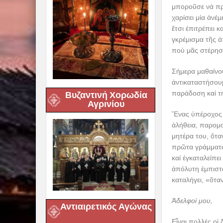
μποροῦσε νά πρ
χαρίσει μία ἀν
ἔτσι ἐπιτρέπει 
γκρέμισμα τῆς ἀ
πού μᾶς στέρησ
Σήμερα μαθαίνου
ἀντικαταστήσου
παράδοση καί τή
Βυζαντινή Χορωδία
Αγρινίου
Ἕνας ὑπέροχος κ
ἀλήθεια, παρομο
μητέρα του, ὅταν
πρῶτα γράμματα.
καί ἐγκαταλείπει
ἀπόλυτη ἐμπιστο
καταλήγει, «ὅτ
Ἀδελφοί μου,
Αντιαιρετικός Αγώνας
Εἶναι πολλές οἱ