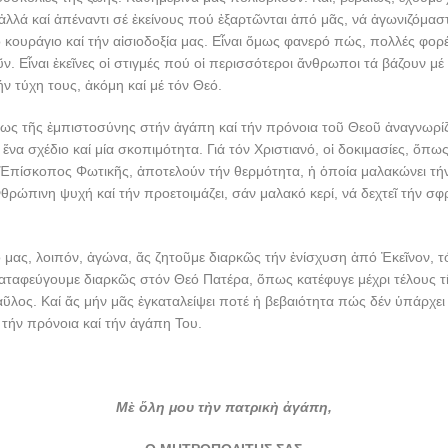
ἀλλά καί ἀπέναντι σέ ἐκείνους πού ἐξαρτῶνται ἀπό μᾶς, νά ἀγωνιζόμαστ
 κουράγιο καί τήν αἰσιοδοξία μας. Εἶναι ὅμως φανερό πώς, πολλές φορέ
ν. Εἶναι ἐκεῖνες οἱ στιγμές πού οἱ περισσότεροι ἄνθρωποι τά βάζουν μ
ήν τύχη τους, ἀκόμη καί μέ τόν Θεό.
ς τῆς ἐμπιστοσύνης στήν ἀγάπη καί τήν πρόνοια τοῦ Θεοῦ ἀναγνωρίζ
ἕνα σχέδιο καί μία σκοπιμότητα. Γιά τόν Χριστιανό, οἱ δοκιμασίες, ὅπως
, Ἐπίσκοπος Φωτικῆς, ἀποτελούν τήν θερμότητα, ἡ ὁποία μαλακώνει τ
νθρώπινη ψυχή καί τήν προετοιμάζει, σάν μαλακό κερί, νά δεχτεῖ τήν σφ
 μας, λοιπόν, ἀγώνα, ἄς ζητοῦμε διαρκῶς τήν ἐνίσχυση ἀπό Ἐκεῖνον, τ
αταφεύγουμε διαρκῶς στόν Θεό Πατέρα, ὅπως κατέφυγε μέχρι τέλους τῆ
λος. Καί ἄς μήν μᾶς ἐγκαταλείψει ποτέ ἡ βεβαιότητα πώς δέν ὑπάρχει 
τήν πρόνοια καί τήν ἀγάπη Του.
Μὲ ὅλη μου τὴν πατρικὴ ἀγάπη,