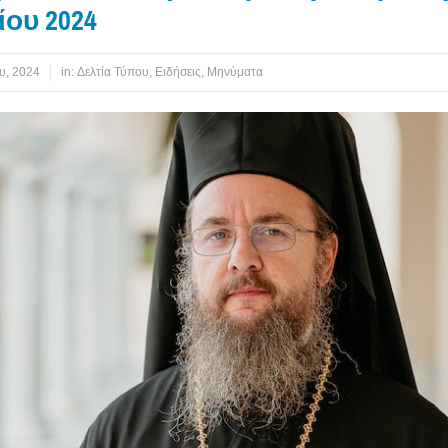
ου 2024
υ, 2024
in:
Δελτία Τύπου
,
Ειδήσεις
,
Μηνύματα