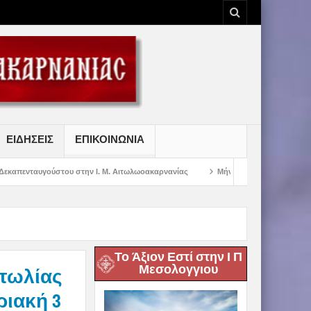
ΕΙΔΗΣΕΙΣ
ΕΠΙΚΟΙΝΩΝΙΑ
στην Ι. Μ. Αιτωλωοακαρνανίας
Μήνυμα Σεβασμιωτάτου Μητροπολίτου Αιτωλ
Το Άξιον Εστί στην Ι Π
Μεσολογγιου
τωλίας
ριακή 3