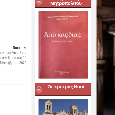
Μητροπολίτου
Next :
λίτου Αιτωλίας
 την Κυριακή 10
Νοεμβρίου 2024
Οι Ιεροί μας Ναοί