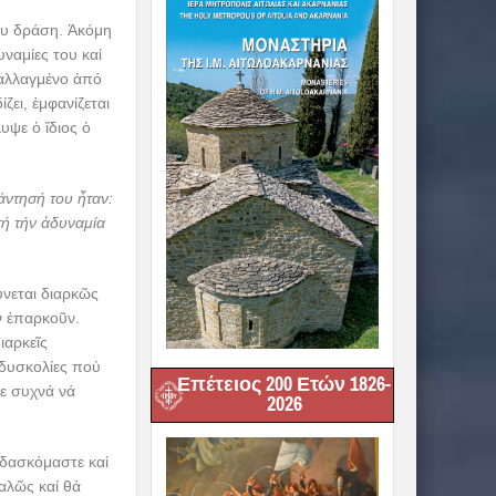
ου δράση. Ἀκόμη
ναμίες του καί
παλλαγμένο ἀπό
ει, ἐμφανίζεται
υψε ὁ ἴδιος ὁ
άντησή του ἦταν:
τή τήν ἀδυναμία
νεται διαρκῶς
ν ἐπαρκοῦν.
ιαρκεῖς
 δυσκολίες πού
Επέτειος 200 Ετών 1826-
με συχνά νά
2026
ιδασκόμαστε καί
αλῶς καί θά