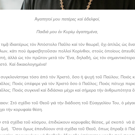
Ἀγαπητοί μου πατέρες καί ἀδελφοί,
Παιδιά μου ἐν Κυρίῳ ἀγαπημένα,
τιμᾷ ἰδιαιτέρως τόν Ἀπόστολο Παῦλο καί τόν θεωρεῖ, ὄχι ἁπλῶς ὡς ἕνα
ων, κάτι πού ἀμφισβητοῦσαν πολλοί Κορίνθιοι, στούς ὁποίους ἀπευθύ
οπή, ἀλλά ὡς τόν πρῶτον μετά τόν Ἕνα, δηλαδή, ὡς τόν σημαντικότερ
ιστό. Καί δικαιολογημένα!
συγκλονίστηκε τόσο ἀπό τόν Χριστό, ὅσο ἡ ψυχή τοῦ Παύλου; Ποιός κ
ῦλος; Ποιός ὑπέφερε γιά τόν Χριστό ὅσο ὁ Παῦλος; Ποιός πέτυχε περι
ῦλος; Ποιός συγκινεῖ καί διδάσκει μέχρι καί σήμερα τήν ἀνθρωπότητα
βαιον: Στό σχέδιο τοῦ Θεοῦ γιά τήν διάδοση τοῦ Εὐαγγελίου Του, ὁ μέγα
ει τήν κορυφαία θέση.
 στά σχέδια τοῦ κόσμου, ἐπιδιώκουν κορυφαῖες θέσεις, μέ σκοπό νά 
ζωή. Ὅσοι ὅμως ἐπενδύουν στά σχέδια τοῦ Θεοῦ, ὅπως ἔπραξε ὁ Πα