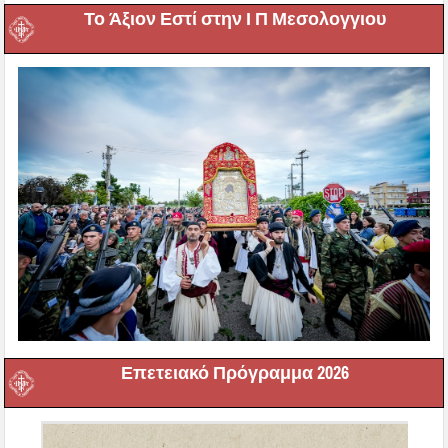
Το Άξιον Εστί στην Ι Π Μεσολογγιου
Επετειακό Πρόγραμμα 2026