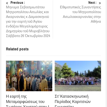
Previous :
Next :
Μηνυμα Σεβασμιωτάτου
Εθιμοτυπικές Συναντήσεις
Μητροπολίτου Αιτωλίας και
του Μητροπολίτου
Ακαρνανίας κ Δαμασκηνού
Αιτωλοακαρνανίας στην
για την εορτή τοῦ Ἁγίου
Αθήνα
ἐνδόξου Μεγαλομάρτυρος
Δημητρίου τοῦ Μυροβλήτου
Σάββατο 26 Ὀκτωβρίου 2024
Related posts
Η εορτή της
Στ’ Κατασκηνωτική
Μεταμορφώσεως του
Περίοδος Κοριτσιών
Σωτήρος Χριστού στην Ι.
Γυμνασίου