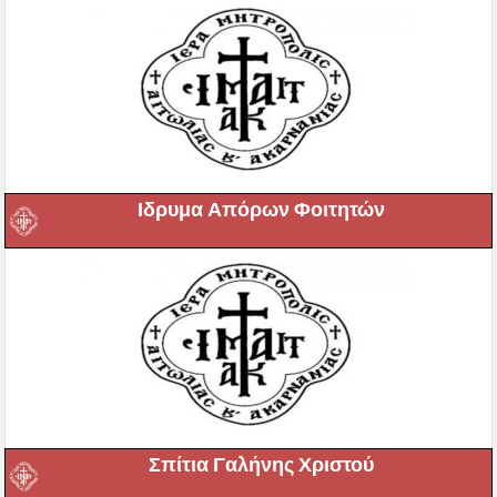
Ιδρυμα Απόρων Φοιτητών
Σπίτια Γαλήνης Χριστού