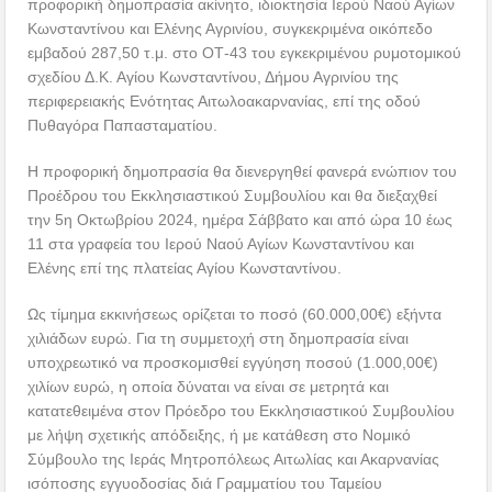
προφορική δημοπρασία ακίνητο, ιδιοκτησία Ιερού Ναού Αγίων
Κωνσταντίνου και Ελένης Αγρινίου, συγκεκριμένα οικόπεδο
εμβαδού 287,50 τ.μ. στο ΟΤ-43 του εγκεκριμένου ρυμοτομικού
σχεδίου Δ.Κ. Αγίου Κωνσταντίνου, Δήμου Αγρινίου της
περιφερειακής Ενότητας Αιτωλοακαρνανίας, επί της οδού
Πυθαγόρα Παπασταματίου.
Η προφορική δημοπρασία θα διενεργηθεί φανερά ενώπιον του
Προέδρου του Εκκλησιαστικού Συμβουλίου και θα διεξαχθεί
την 5η Οκτωβρίου 2024, ημέρα Σάββατο και από ώρα 10 έως
11 στα γραφεία του Ιερού Ναού Αγίων Κωνσταντίνου και
Ελένης επί της πλατείας Αγίου Κωνσταντίνου.
Ως τίμημα εκκινήσεως ορίζεται το ποσό (60.000,00€) εξήντα
χιλιάδων ευρώ. Για τη συμμετοχή στη δημοπρασία είναι
υποχρεωτικό να προσκομισθεί εγγύηση ποσού (1.000,00€)
χιλίων ευρώ, η οποία δύναται να είναι σε μετρητά και
κατατεθειμένα στον Πρόεδρο του Εκκλησιαστικού Συμβουλίου
με λήψη σχετικής απόδειξης, ή με κατάθεση στο Νομικό
Σύμβουλο της Ιεράς Μητροπόλεως Αιτωλίας και Ακαρνανίας
ισόποσης εγγυοδοσίας διά Γραμματίου του Ταμείου