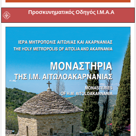
Προσκυνηματικός Οδηγός Ι.Μ.Α.Α