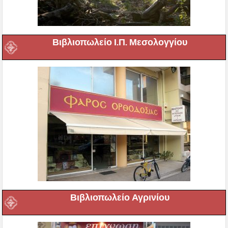
Βιβλιοπωλείο Ι.Π. Μεσολογγίου
Βιβλιοπωλείο Αγρινίου