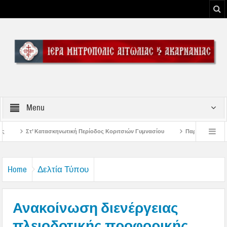
Menu
Περίοδος Κοριτσιών Γυμνασίου
Παρακλήσεις πρώτης εβδομάδος Δεκαπενταυγ
υ Μεσολογγίου
Μήνυμα Σεβασμιωτάτου Μητροπολίτου Αιτωλίας και Ακαρνανία
Home
Δελτία Τύπου
Ανακοίνωση διενέργειας
πλειοδοτικής προφορικής