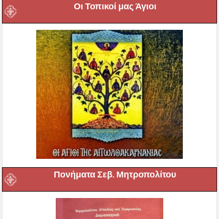
Οι Τοπικοί μας Άγιοι
Πονήματα Σεβ. Μητροπολίτου