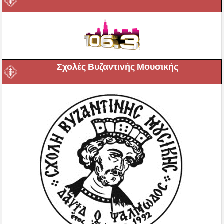
Σχολές Βυζαντινής Μουσικής