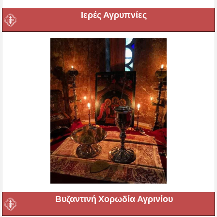
Ιερές Αγρυπνίες
Βυζαντινή Χορωδία Αγρινίου