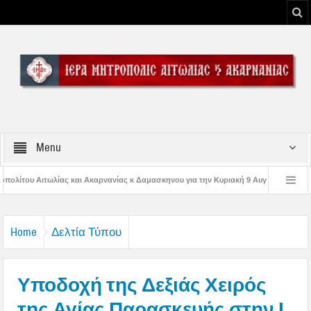
Menu
νανίας κ Δαμασκηνου για την Κυριακή 9 Αυγούστου 2026
Η εορτή της Μεταμ
ης Παναγίας
Δέηση υπέρ των πυροσβεστών και των πυροπλήκτων στην Ι. Μ.
Home
Δελτία Τύπου
Υποδοχή της Δεξιάς Χειρός
της Αγίας Παρασκευής στην Ι.