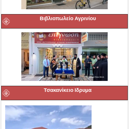
Βιβλιοπωλείο Αγρινίου
Τσακανίκειο Ιδρυμα