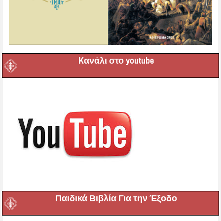
Kανάλι στο youtube
Παιδικά Βιβλία Για την Έξοδο