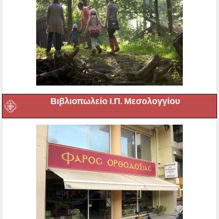
Βιβλιοπωλείο Ι.Π. Μεσολογγίου