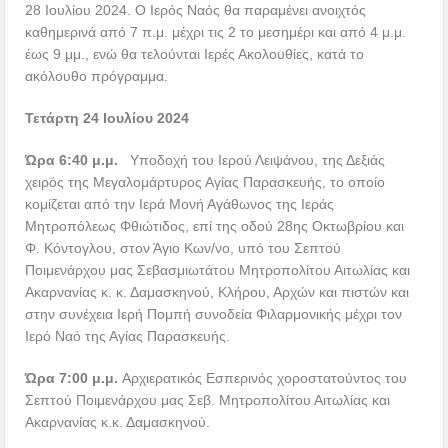
28 Ιουλίου 2024. Ο Ιερός Ναός θα παραμένει ανοιχτός
καθημερινά από 7 π.μ. μέχρι τις 2 το μεσημέρι και από 4 μ.μ.
έως 9 μμ., ενώ θα τελούνται Ιερές Ακολουθίες, κατά το
ακόλουθο πρόγραμμα.
Τετάρτη 24 Ιουλίου 2024
Ώρα 6:40 μ.μ.
Υποδοχή του Ιερού Λειψάνου, της Δεξιάς
χειρός της Μεγαλομάρτυρος Αγίας Παρασκευής, το οποίο
κομίζεται από την Ιερά Μονή Αγάθωνος της Ιεράς
Μητροπόλεως Φθιώτιδος, επί της οδού 28ης Οκτωβρίου και
Φ. Κόντογλου, στον Άγιο Κων/νο, υπό του Σεπτού
Ποιμενάρχου μας Σεβασμιωτάτου Μητροπολίτου Αιτωλίας και
Ακαρνανίας κ. κ. Δαμασκηνού, Κλήρου, Αρχών και πιστών και
στην συνέχεια Ιερή Πομπή συνοδεία Φιλαρμονικής μέχρι τον
Ιερό Ναό της Αγίας Παρασκευής.
Ώρα 7:00 μ.μ.
Αρχιερατικός Εσπερινός χοροστατούντος του
Σεπτού Ποιμενάρχου μας Σεβ. Μητροπολίτου Αιτωλίας και
Ακαρνανίας κ.κ. Δαμασκηνού.