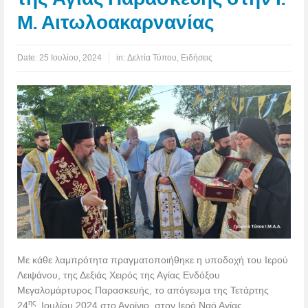
Μ. Αιτωλοακαρνανίας
Date:
25 Ιουλίου, 2024
in:
Δελτία Τύπου
,
Ειδήσεις
Με κάθε λαμπρότητα πραγματοποιήθηκε η υποδοχή του Ιερού
Λειψάνου, της Δεξιάς Χειρός της Αγίας Ενδόξου
Μεγαλομάρτυρος Παρασκευής, το απόγευμα της Τετάρτης
ης
24
Ιουλίου 2024 στο Αγρίνιο, στον Ιερό Ναό Αγίας