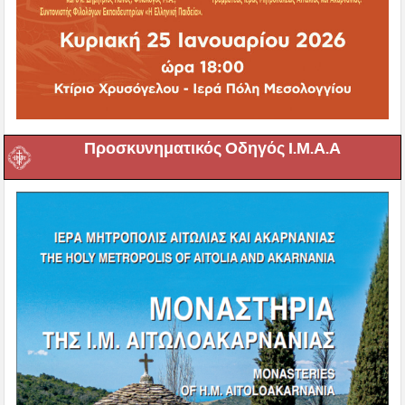
Προσκυνηματικός Οδηγός Ι.Μ.Α.Α