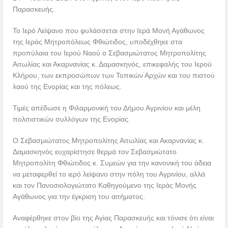
Παρασκευής.
Το Ιερό Λείψανο που φυλάσσεται στην Ιερά Μονή Αγάθωνος
της Ιεράς Μητροπόλεως Φθιώτιδος, υποδέχθηκε στα
προπύλαια του Ιερού Ναού ο Σεβασμιώτατος Μητροπολίτης
Αιτωλίας και Ακαρνανίας κ. Δαμασκηνός, επικεφαλής του Ιερού
Κλήρου, των εκπροσώπων των Τοπικών Αρχών και του πιστού
λαού της Ενορίας και της πόλεως.
Τιμές απέδωσε η Φιλαρμονική του Δήμου Αγρινίου και μέλη
πολιτιστικών συλλόγων της Ενορίας.
Ο Σεβασμιώτατος Μητροπολίτης Αιτωλίας και Ακαρνανίας κ.
Δαμασκηνός ευχαρίστησε θερμά τον Σεβασμιώτατο
Μητροπολίτη Φθιώτιδος κ. Συμεών για την κανονική του άδεια
να μεταφερθεί το ιερό λείψανο στην πόλη του Αγρινίου, αλλά
και τον Πανοσιολογιώτατο Καθηγούμενο της Ιεράς Μονής
Αγάθωνος για την έγκριση του αιτήματος.
Αναφέρθηκε στον βίο της Αγίας Παρασκευής και τόνισε ότι είναι