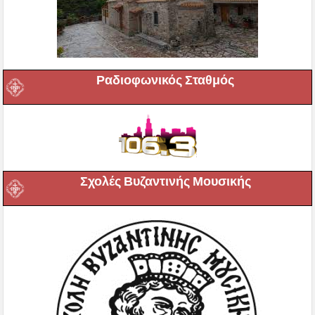
Ραδιοφωνικός Σταθμός
Σχολές Βυζαντινής Μουσικής