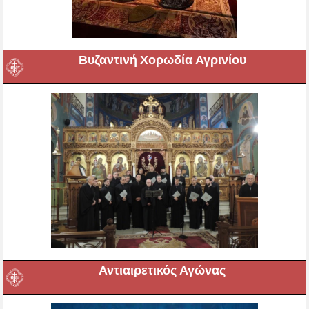
Βυζαντινή Χορωδία Αγρινίου
Αντιαιρετικός Αγώνας