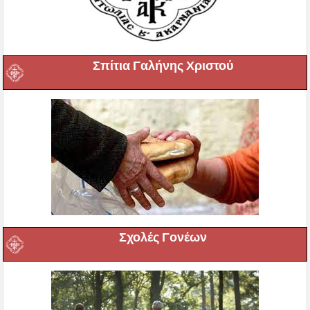
Σπίτια Γαλήνης Χριστού
Σχολές Γονέων