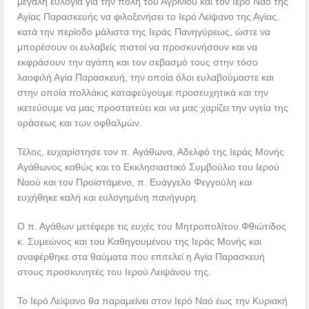
μεγάλη ευλογία για την πόλη του Αγρινίου και τον Ιερό Ναό της
Αγίας Παρασκευής να φιλοξενήσει το Ιερό Λείψανο της Αγίας,
κατά την περίοδο μάλιστα της Ιεράς Πανηγύρεως, ώστε να
μπορέσουν οι ευλαβείς πιστοί να προσκυνήσουν και να
εκφράσουν την αγάπη και τον σεβασμό τους στην τόσο
λαοφιλή Αγία Παρασκευή, την οποία όλοι ευλαβούμαστε και
στην οποία πολλάκις καταφεύγουμε προσευχητικά και την
ικετεύουμε να μας προστατεύει και να μας χαρίζει την υγεία της
οράσεως και των οφθαλμών.
Τέλος, ευχαρίστησε τον π. Αγάθωνα, Αδελφό της Ιεράς Μονής
Αγάθωνος καθώς και το Εκκλησιαστικό Συμβούλιο του Ιερού
Ναού και τον Προϊστάμενο, π. Ευάγγελο Φεγγούλη και
ευχήθηκε καλή και ευλογημένη πανήγυρη.
Ο π. Αγάθων μετέφερε τις ευχές του Μητροπολίτου Φθιώτιδος
κ. Συμεώνος και του Καθηγουμένου της Ιεράς Μονής και
αναφέρθηκε στα θαύματα που επιτελεί η Αγία Παρασκευή
στους προσκυνητές του Ιερού Λειψάνου της.
Το Ιερό Λείψανο θα παραμείνει στον Ιερό Ναό έως την Κυριακή