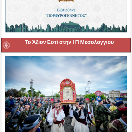
Το Άξιον Εστί στην Ι Π Μεσολογγιου