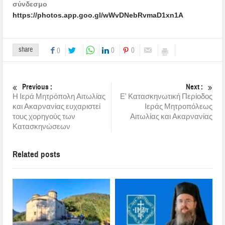
σύνδεσμο
https://photos.app.goo.gl/wWvDNebRvmaD1xn1A
share
0
0
0
Previous :
Next :
Η Ιερά Μητρόπολη Αιτωλίας
Ε’ Κατασκηνωτική Περίοδος
και Ακαρνανίας ευχαριστεί
Ιεράς Μητροπόλεως
τους χορηγούς των
Αιτωλίας και Ακαρνανίας
Κατασκηνώσεων
Related posts