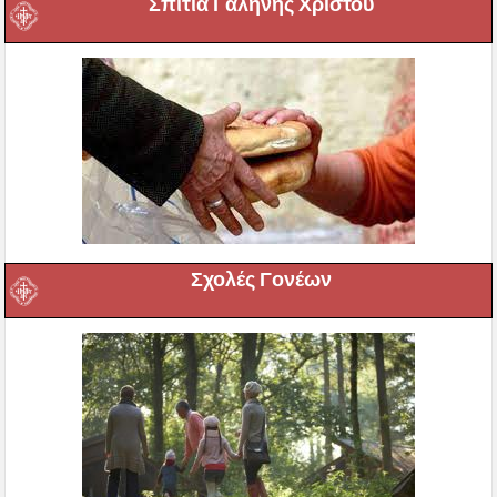
Σπίτια Γαλήνης Χριστού
Σχολές Γονέων