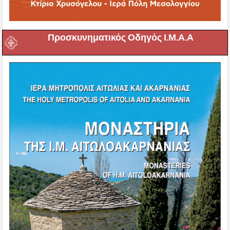
Προσκυνηματικός Οδηγός Ι.Μ.Α.Α