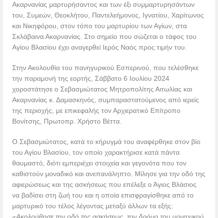
Ακαρνανίας μαρτυρήσαντος και των έξι συμμαρτυρησάντων
του, Συμεών, Θεοκλήτου, Παντελεήμονος, Ιγνατίου, Χαρίτωνος
και Νικηφόρου, στον τόπο του μαρτυρίου των Αγίων, στα
Σκλάβαινα Ακαρνανίας. Στο σημείο που σώζεται ο τάφος του
Αγίου Βλασίου έχει αναγερθεί Ιερός Ναός προς τιμήν του.
Στην Ακολουθία του πανηγυρικού Εσπερινού, που τελέσθηκε
την παραμονή της εορτής, Σάββατο 6 Ιουλίου 2024
χοροστάτησε ο Σεβασμιώτατος Μητροπολίτης Αιτωλίας και
Ακαρνανίας κ. Δαμασκηνός, συμπαραστατούμενος από ιερείς
της περιοχής, με επικεφαλής τον Αρχιερατικό Επίτροπο
Βονίτσης, Πρωτοπρ. Χρήστο Βέττα.
Ο Σεβασμιώτατος, κατά το κήρυγμά του αναφέρθηκε στον βίο
του Αγίου Βλασίου, τον οποίο χαρακτήρισε κατά πάντα
θαυμαστό, διότι εμπεριέχει στοιχεία και γεγονότα που τον
καθιστούν μοναδικό και ανεπανάληπτο. Μίλησε για την οδό της
αφιερώσεως και της ασκήσεως που επέλεξε ο Άγιος Βλάσιος
να βαδίσει στη ζωή του και η οποία επισφραγίσθηκε από το
μαρτυρικό του τέλος λέγοντας μεταξύ άλλων τα εξής:
«Ακολούθησε την οδό της ασκήσεως, τον δρόμο του μοναχικού