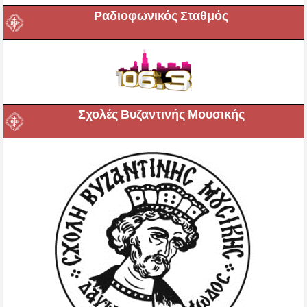
Ραδιοφωνικός Σταθμός
Σχολές Βυζαντινής Μουσικής