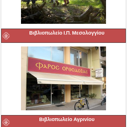
Βιβλιοπωλείο Ι.Π. Μεσολογγίου
Βιβλιοπωλείο Αγρινίου