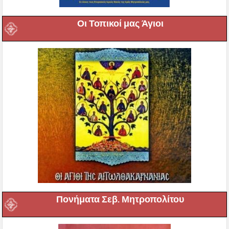
Οι Τοπικοί μας Άγιοι
Πονήματα Σεβ. Μητροπολίτου