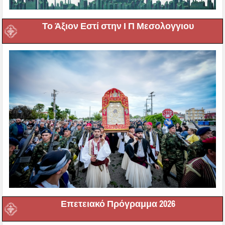
Το Άξιον Εστί στην Ι Π Μεσολογγιου
Επετειακό Πρόγραμμα 2026