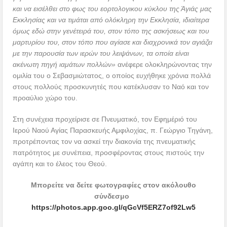
και να εισέλθει στο φως του εορτολογικου κύκλου της Άγιάς μας
Εκκλησίας και να τιμάται από ολόκληρη την Εκκλησία, ιδιαίτερα
όμως εδώ στην γενέτειρά του, στον τόπο της ασκήσεως και του
μαρτυρίου του, στον τόπο που αγίασε και διαχρονικά τον αγιάζει
με την παρουσία των ιερών του λειψάνων, τα οποία είναι
ακένωτη πηγή ιαμάτων πολλών»
ανέφερε ολοκληρώνοντας την
ομιλία του ο Σεβασμιώτατος, ο οποίος ευχήθηκε χρόνια πολλά
στους πολλούς προσκυνητές που κατέκλυσαν το Ναό και τον
προαύλιο χώρο του.
Στη συνέχεια προχείρισε σε Πνευματικό, τον Εφημέριό του
Ιερού Ναού Αγίας Παρασκευής Αμφιλοχίας, π. Γεώργιο Τηγάνη,
προτρέποντας τον να ασκεί την διακονία της πνευματικής
πατρότητος με συνέπεια, προσφέροντας στους πιστούς την
αγάπη και το έλεος του Θεού.
Μπορείτε να δείτε φωτογραφίες στον ακόλουθο
σύνδεσμο
https://photos.app.goo.gl/qGcVf5ERZ7of92Lw5