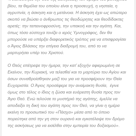
βίου, τα θεμέλια του οποίου είναι η προσευχή, η νηστεία, η
αγρυπνία, η άσκηση και η μετάνοια. Η άσκηση έχει ως απώτερο
σκοπό να βιώσει ο άνθρωπος τις θεοδώρητες και θεοδίδακτες
αρετές: την ταπεινοφροσύνη, την υπακοή και την αγάπη. Και,
όπως τόσο εύστοχα τονίζει ο ιερός Υμνογράφος, δεν θα
μπορούσε να υπάρξει διαφορετικός τρόπος για να επισφραγίσει
ο Άγιος Βλάσιος την επίγεια διαδρομή του, από το να
μαρτυρήσει υπέρ του Χριστού.
Ο Θεός επέτρεψε την ήμερα, την κατ’ εξοχήν αφιερωμένη σε
Εκείνον, την Κυριακή, να τελεσθεί και το μαρτύριο του Αγίου και
όσων συναθροίσθηκαν μαζί του για να προσφέρουν την Θεία
Ευχαριστία. Ο Άγιος προσέφερε την αναίμακτη θυσία, έγινε
όμως στο τέλος ο ίδιος η ζώσα και ευάρεστη θυσία προς τον
Άγιο Θεό. Ενώ τελούσε το μυστήριό της αγάπης, έμελλε να
αποδείξει τη δική του αγάπη προς τον Θεό, να γίνει η ημέρα
εκείνη το προσωπικό του «Πάσχα» μέσα από το όποιο
πορεύτηκε από την γη στον ουρανό και εγκατέλειψε τον δρόμο
της ασκήσεως για να εισέλθει στην εμπειρία του δοξασμού»
.