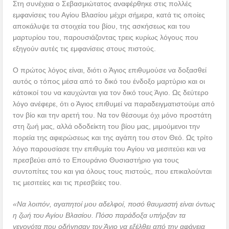
Στη συνέχεια ο Σεβασμιώτατος αναφέρθηκε στις πολλές
εμφανίσεις του Αγίου Βλασίου μέχρι σήμερα, κατά τις οποίες
αποκάλυψε τα στοιχεία του βίου, της ασκήσεως και του
μαρτυρίου του, παρουσιάζοντας τρεις κυρίως λόγους που
εξηγούν αυτές τις εμφανίσεις στους πιστούς.
Ο πρώτος λόγος είναι, διότι ο Άγιος επιθυμούσε να δοξασθεί
αυτός ο τόπος μέσα από το δικό του ένδοξο μαρτύριο και οι
κάτοικοί του να καυχώνται για τον δικό τους Άγιο. Ως δεύτερο
λόγο ανέφερε, ότι ο Άγιος επιθυμεί να παραδειγματιστούμε από
τον βίο και την αρετή του. Να τον θέσουμε όχι μόνο προστάτη
στη ζωή μας, αλλά οδοδείκτη του βίου μας, μιμούμενοι την
πορεία της αφιερώσεως και της αγάπη του στον Θεό. Ως τρίτο
λόγο παρουσίασε την επιθυμία του Αγίου να μεσιτεύει και να
πρεσβεύει από το Επουράνιο Θυσιαστήριο για τους
συντοπίτες του και για όλους τους πιστούς, που επικαλούνται
τις μεσιτείες και τις πρεσβείες του.
«Να λοιπόν, αγαπητοί μου αδελφοί, ποσό θαυμαστή είναι όντως
η ζωή του Αγίου Βλασίου. Πόσο παράδοξα υπήρξαν τα
γεγονότα που οδήγησαν τον Άγιο να εξέλθει από την αφάνεια