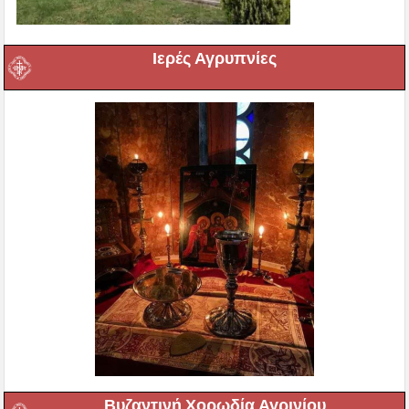
Ιερές Αγρυπνίες
Βυζαντινή Χορωδία Αγρινίου