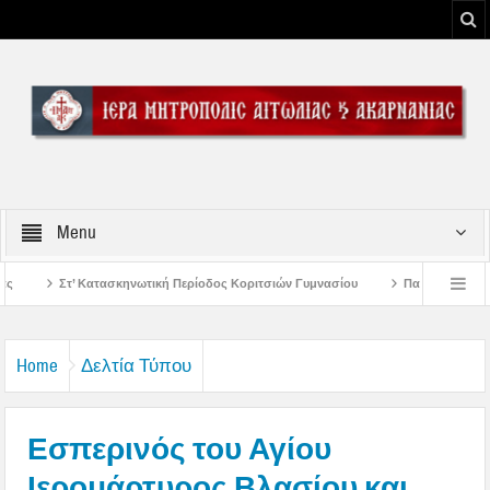
Menu
 Περίοδος Κοριτσιών Γυμνασίου
Παρακλήσεις πρώτης εβδομάδος Δεκαπεντα
ου Μεσολογγίου
Μήνυμα Σεβασμιωτάτου Μητροπολίτου Αιτωλίας και Ακαρναν
Home
Δελτία Τύπου
Εσπερινός του Αγίου
Ιερομάρτυρος Βλασίου και