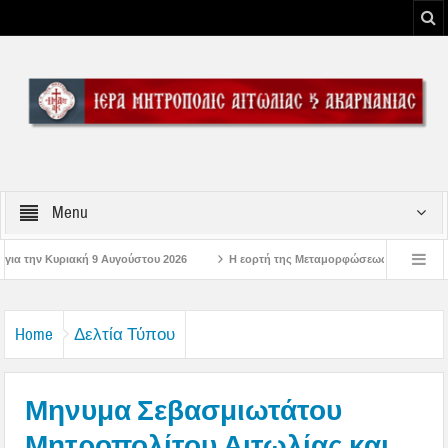
Menu
ύστου 2026
Η εορτή της Μεταμορφώσεως του Σωτήρος Χριστού στην Ι. Μ. Αι
εκδηλώσεις στην Μπαμπίνη Αιτωλοακαρνανίας Μνημείο Πεσόντων Μπαμπινιωτών στ
Home
Δελτία Τύπου
Μηνυμα Σεβασμιωτάτου
Μητροπολίτου Αιτωλίας και