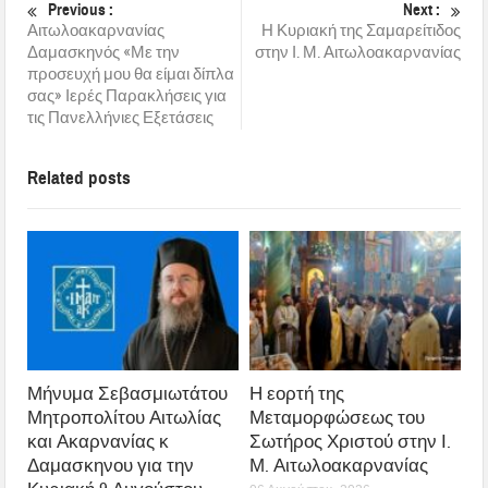
Previous :
Next :
Αιτωλοακαρνανίας
Η Κυριακή της Σαμαρείτιδος
Δαμασκηνός «Με την
στην Ι. Μ. Αιτωλοακαρνανίας
προσευχή μου θα είμαι δίπλα
σας» Ιερές Παρακλήσεις για
τις Πανελλήνιες Εξετάσεις
Related posts
Μήνυμα Σεβασμιωτάτου
Η εορτή της
Μητροπολίτου Αιτωλίας
Μεταμορφώσεως του
και Ακαρνανίας κ
Σωτήρος Χριστού στην Ι.
Δαμασκηνου για την
Μ. Αιτωλοακαρνανίας