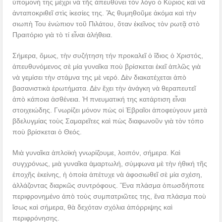
ὑπομονὴ της μέχρι νὰ τῆς ἀπευθύνει τὸν λόγο ὁ Κύριος καὶ νὰ
ἀνταποκριθεῖ στὶς ἱκεσίες της. Ἄς θυμηθοῦμε ἀκόμα καὶ τὴν
σιωπὴ Του ἐνώπιον τοῦ Πιλάτου, ὅταν ἐκεῖνος τὸν ρωτᾷ στὸ
Πραιτόριο γιὰ τὸ τί εἶναι ἀλήθεια.
Σήμερα, ὅμως, τὴν συζήτηση τήν προκαλεῖ ὁ ἴδιος ὁ Χριστός,
ἀπευθυνόμενος σὲ μία γυναῖκα ποὺ βρίσκεται ἐκεῖ ἁπλῶς γιὰ
νὰ γεμίσει τὴν στάμνα της μὲ νερό. Δὲν διακατέχεται ἀπὸ
βασανιστικὰ ἐρωτήματα. Δὲν ἔχει τὴν ἀνάγκη νὰ θεραπευτεῖ
ἀπὸ κάποια ἀσθένεια. Ἡ πνευματική της κατάρτιση εἶναι
στοιχειώδης. Γνωρίζει μόνον πὼς οἱ Ἑβραῖοι ἀποφεύγουν μετὰ
βδελυγμίας τοὺς Σαμαρεῖτες καὶ πὼς διαφωνοῦν γιὰ τὸν τόπο
ποὺ βρίσκεται ὁ Θεός.
Μιὰ γυναῖκα ἁπλοϊκὴ γνωρίζουμε, λοιπόν, σήμερα. Καὶ
συγχρόνως, μιὰ γυναῖκα ἁμαρτωλή, σύμφωνα μὲ τὴν ἠθική τῆς
ἐποχῆς ἐκείνης, ἡ ὁποία ἀπέτυχε νὰ ἀφοσιωθεῖ σὲ μία σχέση,
ἀλλάζοντας διαρκῶς συντρόφους. Ἕνα πλάσμα ὁπωσδήποτε
περιφρονημένο ἀπὸ τοὺς συμπατριῶτες της, ἕνα πλάσμα ποὺ
ἴσως καὶ σήμερα, θὰ δεχόταν σχόλια ἀπόρριψης καὶ
περιφρόνησης.