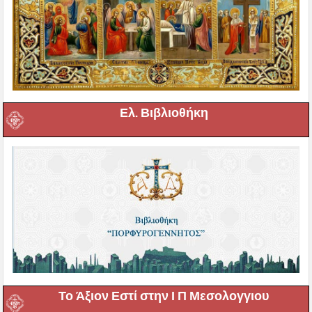
Ελ. Βιβλιοθήκη
Το Άξιον Εστί στην Ι Π Μεσολογγιου