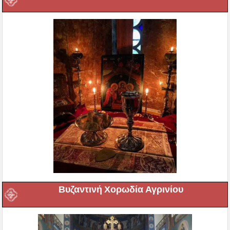
Βυζαντινή Χορωδία Αγρινίου