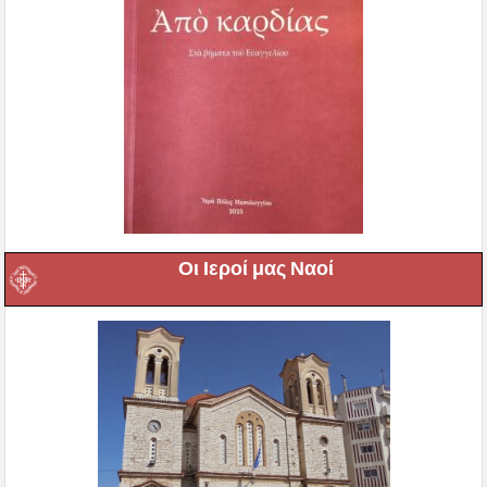
Οι Ιεροί μας Ναοί