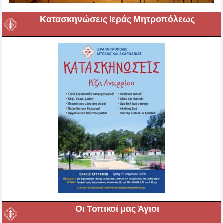
Κατασκηνώσεις Ιεράς Μητροπόλεως
Οι Τοπικοί μας Άγιοι