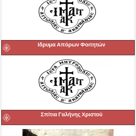
Ιδρυμα Απόρων Φοιτητών
Σπίτια Γαλήνης Χριστού