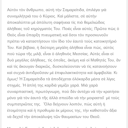
Αὐτὸν τὸν ἄνθρωπο, αὐτὴ τὴν Σαμαρείτιδα, ἐπιλέγει γιὰ
συνομιλήτριά του ὁ Κύριος. Καὶ μάλιστα, σὲ αὐτὴν
ἀποκαλύπτει μὲ ἀπόλυτη σαφήνεια τὶς πιὸ θεμελιώδεις
ἀλήθειες τοῦ κηρύγματός Του. Ποιὲς εἶναι αὐτές; Πρῶτα πὼς ὁ
Θεὸς εἶναι ὕπαρξη πνευματικὴ καὶ ὅσοι τὸν προσκυνοῦν
πρέπει νὰ καταστήσουν τὸν ἴδιο τὸν ἑαυτὸ τοὺς κατοικητήριό
Του. Καὶ βέβαια, ἡ δεύτερη μεγάλη ἀλήθεια εἶναι πώς, αὐτὸς
ποὺ τώρα τῆς μιλᾷ, εἶναι ὁ ἀληθινὸς Μεσσίας. Αὐτὲς εἶναι οἱ
δυὸ μεγάλες ἀλήθειες, τὶς ὁποῖες, ἀκόμη καὶ οἱ Μαθητές Του, ἂν
καὶ τὶς ἄκουγαν διαρκῶς, δυσκολεύονταν νὰ τὶς κατανοήσουν
καὶ συχνὰ ἀντιδροῦσαν μὲ ἐπιφυλακτικότητα καὶ ἀμφιβολία. Κι
ὅμως! Ἡ Σαμαρείτιδα τὰ ἀποδέχεται ὁλόκαρδα μέσα σὲ λίγες
στιγμές. Ἡ ἁπλή της καρδιὰ γεμίζει χαρά. Μιὰ χαρὰ
συναρπαστική, πρωτόγνωρη, ποὺ δὲν ἀντέχει νὰ τὴν κρατήσει
μόνο γιὰ τὸν ἑαυτὸ τῆς ἀλλὰ σπεύδει νὰ τὴν μοιραστεῖ μὲ τοὺς
συμπατριῶτες της. Ὅλα δείχνουν λοιπόν, πὼς αὐτὴ ἡ
ἑτοιμότητα καὶ ἡ προθυμία ἐκ μέρους της, τὴν καθιστοῦν ἄξια
νὰ δεχτεῖ τὴν ἀποκάλυψη τῶν θαυμασίων του Θεοῦ.