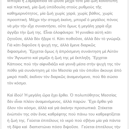
Μπορεῖ ἡ Σαμαρείτιδα νὰ ζοῦσε μέχρι τότε μία ζωὴ κοινότυπη
καὶ πληκτική, μία ζωὴ ὑπόδουλη στοὺς ρυθμοὺς τῆς
καθημερινότητος, μία ζωὴ χωρὶς χαρά, χωρὶς βάθος, χωρὶς
προοπτική. Μέχρι τὴν στιγμὴ ἐκείνη, μπορεῖ ὁ μεγάλος πόνος
νὰ μὴν τὴν εἶχε συναντήσει, οὔτε ὅμως ἡ μεγάλη χαρὰ εἶχε
ἀγγίξει τὴν ζωή της. Εἶναι ὁλοφάνερο: Ἡ γυναῖκα αὐτὴ κάτι
ζητοῦσε, ἀλλὰ δὲν ἤξερε τί. Κάτι ποθοῦσε, ἀλλὰ δὲν τὸ γνώριζε.
Γιὰ κάτι διψοῦσε ἡ ψυχή της, ἀλλὰ ἔμενε διαρκῶς
διψασμένη. Ἔρχεται ὅμως ἡ ἀπρόσμενη συνάντηση μὲ Αὐτὸν
τὸν Ἄγνωστο καὶ γεμίζει ἡ ζωή της μὲ ἔκπληξη. Ἔρχεται
Κάποιος ποὺ τὴν αἰφνιδιάζει καὶ γεννᾷ μέσα στὴν ψυχὴ της τὸν
πόθο γιὰ συνάντηση μὲ τὸν Μεσσία γιὰ τὸν ὁποῖον ἄκουγε ἀπὸ
μικρὸ παιδί, ἐκεῖνον τὸν διαρκῶς ἀναμενόμενο, ποὺ θὰ σώσει
τὸν κόσμο.
Καὶ ἰδού! Ἡ μεγάλη ὥρα ἔχει ἔρθει. Ὁ πολυπόθητος Μεσσίας
δὲν εἶναι πλέον ἀναμενόμενος, ἀλλὰ παρών. Ἔχει ἔρθει γιὰ
ὅλον τὸν κόσμο, ἀλλὰ καὶ γιὰ ἐκείνην προσωπικά. Στέκεται
ἐνώπιόν της σὰν ἕνας καθρέφτης ποὺ πάνω του καθρεφτίζεται
ἡ ζωή της. Γεύεται ἐπιτέλους τὸ νερὸ ποὺ σβήνει μία γιὰ πάντα
τὴ δίψα καὶ διαπιστώνει πόσο διψοῦσε. Γεύεται ἐπιτέλους τὴν