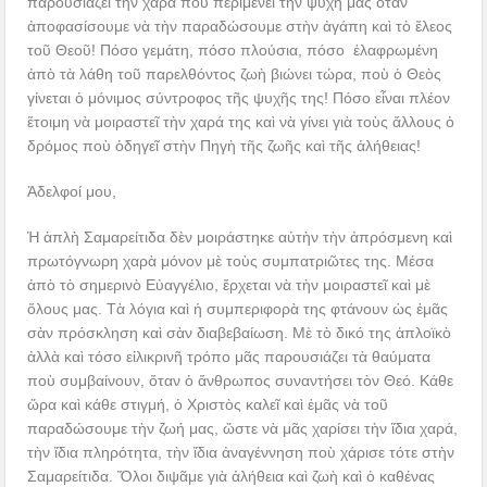
παρουσιάζει τὴν χαρὰ ποὺ περιμένει τὴν ψυχή μας ὅταν
ἀποφασίσουμε νὰ τὴν παραδώσουμε στὴν ἀγάπη καὶ τὸ ἔλεος
τοῦ Θεοῦ! Πόσο γεμάτη, πόσο πλούσια, πόσο ἐλαφρωμένη
ἀπὸ τὰ λάθη τοῦ παρελθόντος ζωὴ βιώνει τώρα, ποὺ ὁ Θεὸς
γίνεται ὁ μόνιμος σύντροφος τῆς ψυχῆς της! Πόσο εἶναι πλέον
ἕτοιμη νὰ μοιραστεῖ τὴν χαρά της καὶ νὰ γίνει γιὰ τοὺς ἄλλους ὁ
δρόμος ποὺ ὁδηγεῖ στὴν Πηγὴ τῆς ζωῆς καὶ τῆς ἀλήθειας!
Ἀδελφοί μου,
Ἡ ἁπλὴ Σαμαρείτιδα δὲν μοιράστηκε αὐτὴν τὴν ἀπρόσμενη καὶ
πρωτόγνωρη χαρὰ μόνον μὲ τοὺς συμπατριῶτες της. Μέσα
ἀπὸ τὸ σημερινὸ Εὐαγγέλιο, ἔρχεται νὰ τὴν μοιραστεῖ καὶ μὲ
ὅλους μας. Τὰ λόγια καὶ ἡ συμπεριφορὰ της φτάνουν ὡς ἐμᾶς
σὰν πρόσκληση καὶ σὰν διαβεβαίωση. Μὲ τὸ δικό της ἁπλοϊκὸ
ἀλλὰ καὶ τόσο εἰλικρινῆ τρόπο μᾶς παρουσιάζει τὰ θαύματα
ποὺ συμβαίνουν, ὅταν ὁ ἄνθρωπος συναντήσει τὸν Θεό. Κάθε
ὥρα καὶ κάθε στιγμή, ὁ Χριστὸς καλεῖ καὶ ἐμᾶς νὰ τοῦ
παραδώσουμε τὴν ζωή μας, ὥστε νὰ μᾶς χαρίσει τὴν ἴδια χαρά,
τὴν ἴδια πληρότητα, τὴν ἴδια ἀναγέννηση ποὺ χάρισε τότε στὴν
Σαμαρείτιδα. Ὅλοι διψᾶμε γιὰ ἀλήθεια καὶ ζωὴ καὶ ὁ καθένας