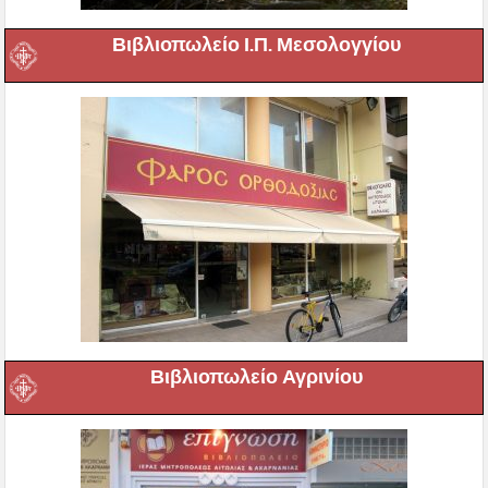
Βιβλιοπωλείο Ι.Π. Μεσολογγίου
Βιβλιοπωλείο Αγρινίου