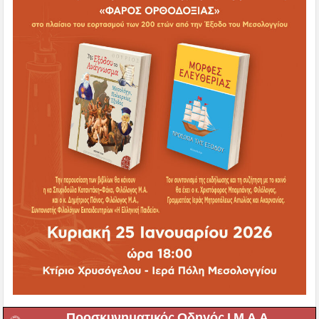
Προσκυνηματικός Οδηγός Ι.Μ.Α.Α