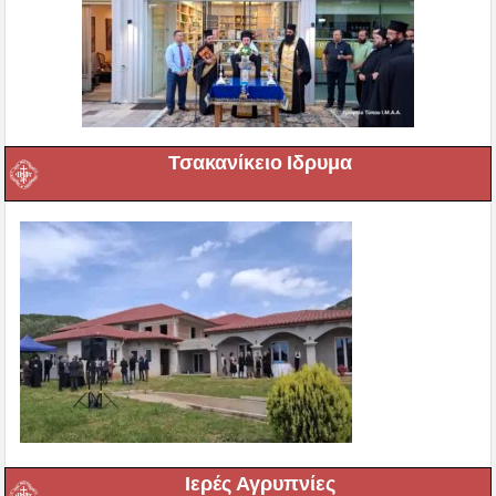
Τσακανίκειο Ιδρυμα
Ιερές Αγρυπνίες