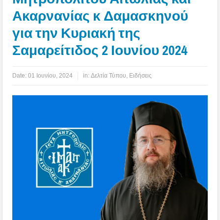
Ακαρνανίας κ Δαμασκηνού
για την Κυριακή της
Σαμαρείτιδος 2 Ιουνίου 2024
Date:
01 Ιουνίου, 2024
in:
Δελτία Τύπου
,
Ειδήσεις