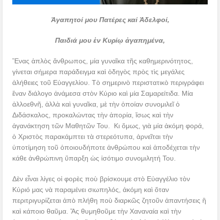
Ἀγαπητοί μου Πατέρες καί Ἀδελφοί,
Παιδιά μου ἐν Κυρίῳ ἀγαπημένα,
Ἕνας ἁπλὸς ἄνθρωπος, μία γυναῖκα τῆς καθημερινότητος,
γίνεται σήμερα παράδειγμα καὶ ὁδηγὸς πρὸς τὶς μεγάλες
ἀλήθειες τοῦ Εὐαγγελίου. Τὸ σημερινὸ περιστατικὸ περιγράφει
ἕναν διάλογο ἀνάμεσα στὸν Κύριο καὶ μία Σαμαρείτιδα. Μία
ἀλλοεθνῆ, ἀλλὰ καὶ γυναῖκα, μὲ τὴν ὁποίαν συνομιλεῖ ὁ
Διδάσκαλος, προκαλώντας τὴν ἀπορία, ἴσως καὶ τὴν
ἀγανάκτηση τῶν Μαθητῶν Του. Κι ὅμως, γιὰ μία ἀκόμη φορά,
ὁ Χριστὸς παρακάμπτει τὰ στερεότυπα, ἀρνεῖται τὴν
ὑποτίμηση τοῦ ὁποιουδήποτε ἀνθρώπου καὶ ἀποδέχεται τὴν
κάθε ἀνθρώπινη ὕπαρξη ὡς ἰσότιμο συνομιλητή Του.
Δὲν εἶναι λίγες οἱ φορὲς ποὺ βρίσκουμε στὸ Εὐαγγέλιο τὸν
Κύριό μας νὰ παραμένει σιωπηλός, ἀκόμη καὶ ὅταν
περιτριγυρίζεται ἀπὸ πλήθη ποὺ διαρκῶς ζητοῦν ἀπαντήσεις ἢ
καὶ κάποιο θαῦμα. Ἄς θυμηθοῦμε τὴν Χαναναία καὶ τὴν