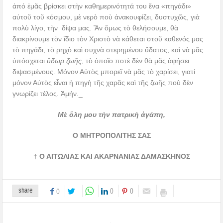
ἀπό ἐμᾶς βρίσκει στὴν καθημερινότητά του ἕνα «πηγάδι»
αὐτοῦ τοῦ κόσμου, μὲ νερὸ ποὺ ἀνακουφίζει, δυστυχῶς, γιὰ
πολὺ λίγο, τὴν δίψα μας. Ἂν ὅμως τὸ θελήσουμε, θὰ
διακρίνουμε τὸν ἴδιο τὸν Χριστὸ νὰ κάθεται στοῦ καθενός μας
τὸ πηγάδι, τὸ ρηχὸ καὶ συχνὰ στερημένου ὕδατος, καὶ νὰ μᾶς
ὑπόσχεται
ὕδωρ ζωῆς
, τὸ ὁποῖο ποτὲ δὲν θὰ μᾶς ἀφήσει
διψασμένους. Μόνον Αὐτὸς μπορεῖ νὰ μᾶς τὸ χαρίσει, γιατί
μόνον Αὐτὸς εἶναι ἡ πηγὴ τῆς χαρᾶς καὶ τῆς ζωῆς ποὺ δὲν
γνωρίζει τέλος. Ἀμήν._
Μὲ ὅλη μου τὴν πατρικὴ ἀγάπη,
Ο ΜΗΤΡΟΠΟΛΙΤΗΣ ΣΑΣ
† Ο ΑΙΤΩΛΙΑΣ ΚΑΙ ΑΚΑΡΝΑΝΙΑΣ ΔΑΜΑΣΚΗΝΟΣ
share
0
0
0