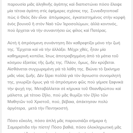
παρουσία μιᾶς ἀληθινῆς ἀγάπης καὶ διαπιστώνει πόσο ἔλειψε
μία τέτοια ἀγάπη στὶς ἐφήμερες σχέσεις της. Συνειδητοποιεῖ
πὼς ὁ Θεὸς δὲν εἶναι ἀπόμακρος, ἐγκατεστημένος στὴν κορφὴ
ἑνὸς βουνοῦ ἢ στὸν Ναὸ τῶν Ἱεροσολύμων, ἀλλὰ κοντινός,
ποὺ ἔρχεται νὰ τὴν συναντήσει ὡς φίλος καὶ Πατέρας.
Αὐτὴ ἡ ἀπρόσμενη συνάντηση δὲν καθρεφτίζει μόνο τὴν ζωή
της. Ἔρχεται καὶ νὰ τὴν ἀλλάξει. Μέχρι χθές, ἦταν μία
καθημερινὴ κοπέλα, ἴσως ἀποτραβηγμένη ἀπὸ τὰ μάτια τοῦ
κόσμου ἐξαιτίας τῆς ζωῆς της. Πλέον, ὅμως, δὲν κρύβεται.
Αἰσθάνεται συγχωρεμένη γιὰ τὰ λάθη της. Βιώνει τὸ ξεκίνημα
μιᾶς νέας ζωῆς. Δὲν ξέρει πολλὰ γιὰ τὸν ἄγνωστο συνομιλητή
της, γνωρίζει ὅμως γιὰ τὸ ἀπρόσμενο φῶς ποὺ γέμισε ξαφνικὰ
τὴν ψυχή της. Μεταβάλλεται σὲ κήρυκα τοῦ Θεανθρώπου καὶ
μάλιστα, μὲ τέτοιο ζῆλο, πού μᾶς θυμίζει τὸν ζῆλο τῶν
Μαθητῶν τοῦ Χριστοῦ, πού, βέβαια, ἀπέκτησαν πολὺ
ἀργότερα, μετὰ τὴν Πεντηκοστή.
Πόσο εὔκολη, πόσο ἁπλή μᾶς παρουσιάζει σήμερα ἡ
Σαμαρείτιδα τὴν πίστη! Πόσο βαθιά, πόσο ὁλοκληρωτική μᾶς