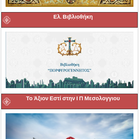
Ελ. Βιβλιοθήκη
Το Άξιον Εστί στην Ι Π Μεσολογγιου