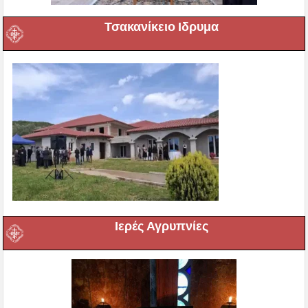
Τσακανίκειο Ιδρυμα
Ιερές Αγρυπνίες