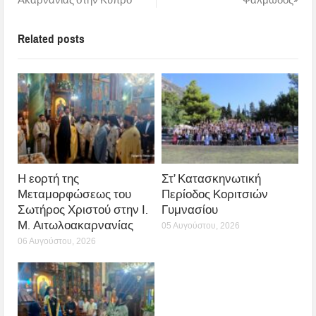
Ακαρνανίας στην Κύπρο
Ψαλμωδός»
Related posts
Η εορτή της
Στ’ Κατασκηνωτική
Μεταμορφώσεως του
Περίοδος Κοριτσιών
Σωτήρος Χριστού στην Ι.
Γυμνασίου
Μ. Αιτωλοακαρνανίας
05 Αυγούστου, 2026
06 Αυγούστου, 2026