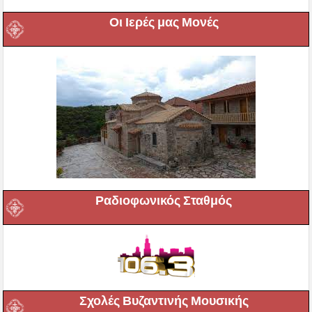
Οι Ιερές μας Μονές
Ραδιοφωνικός Σταθμός
Σχολές Βυζαντινής Μουσικής