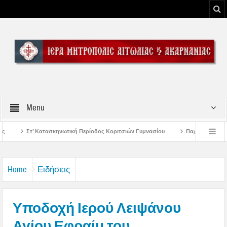
Menu
 Περίοδος Κοριτσιών Γυμνασίου
Παρακλήσεις πρώτης εβδομάδος Δεκαπενταυ
ου Μεσολογγίου
Μήνυμα Σεβασμιωτάτου Μητροπολίτου Αιτωλίας και Ακαρνανί
Home
Ειδήσεις
Υποδοχή Ιερού Λειψάνου
Αγίου Εφραίμ του