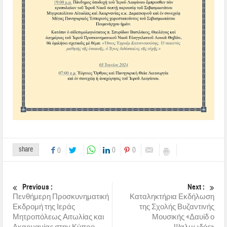
share
0
0
0
Previous :
Next :
Πενθήμερη Προσκυνηματική
Καταληκτήρια Εκδήλωση
Εκδρομή της Ιεράς
της Σχολής Βυζαντινής
Μητροπόλεως Αιτωλίας και
Μουσικής «Δαυίδ ο