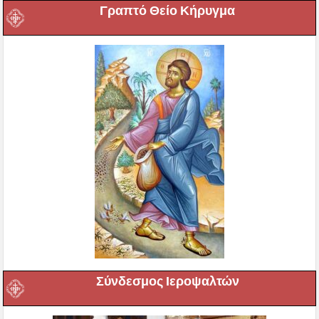
Γραπτό Θείο Κήρυγμα
Σύνδεσμος Ιεροψαλτών