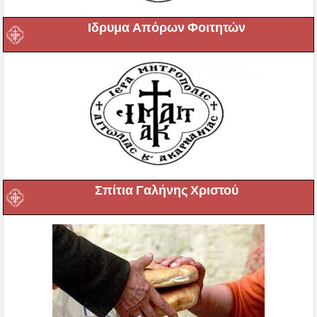
Ιδρυμα Απόρων Φοιτητών
Σπίτια Γαλήνης Χριστού