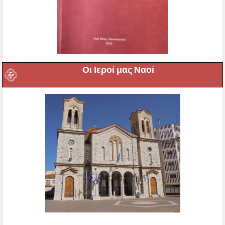
Οι Ιεροί μας Ναοί