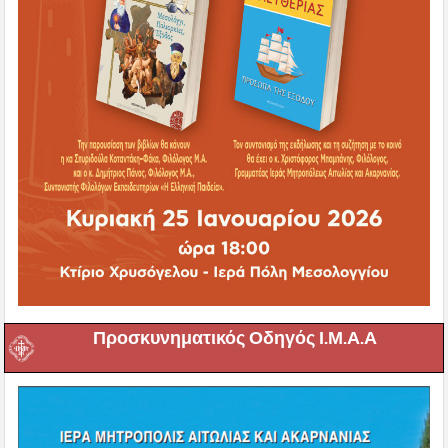
Προσκυνηματικός Οδηγός Ι.Μ.Α.Α