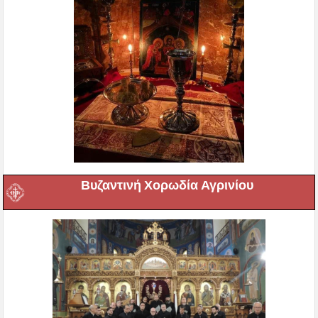
Βυζαντινή Χορωδία Αγρινίου