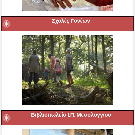
Σχολές Γονέων
Βιβλιοπωλείο Ι.Π. Μεσολογγίου