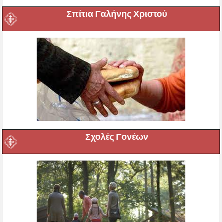
Σπίτια Γαλήνης Χριστού
Σχολές Γονέων