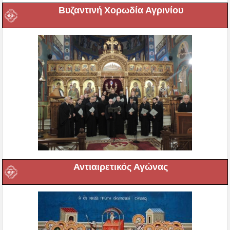
Βυζαντινή Χορωδία Αγρινίου
Αντιαιρετικός Αγώνας