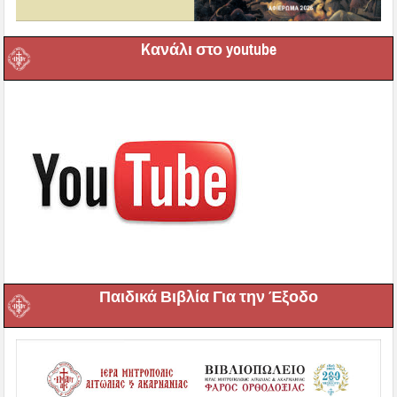
Kανάλι στο youtube
Παιδικά Βιβλία Για την Έξοδο