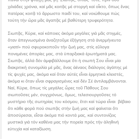
χιλιάδες χρόνια, καί μᾶς κοιτᾷς μέ στοργή καί οἶκτο, ὅπως ἕνας
πατέρας κοιτᾷ τό ἄρρωστο παιδί του, καί νοιώθουμε πώς
τούτη τήν ὥρα μᾶς ἀγαπᾷς μέ βαθύτερη τρυφερότητα.
Σιωπᾷς, Κύριε, καί κάποιες ἀκόμα μεγάλες γιά μᾶς στιγμές,
ὅταν ἀπεγνωσμένα ἀναζητοῦμε ἐξήγηση στά ἀνερμήνευτα
«
γιατί
» πού σφυροκοποῦν τήν ζωή μας, στίς εὔλογα
πονεμένες ἀπορίες μας, στά ὑπαρξιακά ἐρωτήματά μας.
Σιωπᾷς, ἀλλά δέν ἀμφιβάλλουμε ὅτι ἡ σιωπή Σου εἶναι μία
διακριτική συνομιλία μέ μᾶς, ἕνας ἀέναος διάλογος ἀγάπης μέ
τίς ψυχές μας, ἀκόμα καί ὅταν αὐτές εἶναι ἑρμητικά κλειστές,
ἀκόμα κι ὅταν εἶναι σφραγισμένες καί δέν Σέ ἀντιλαμβάνονται.
Ναί, Κύριε, ὅπως τίς μεγάλες ὧρες τοῦ Πάθους Σου
σιωποῦσες μέν, συγχρόνως, ὅμως, τελεσιουργοῦσες τό
μυστήριο τῆς σωτηρίας του κόσμου, ἔτσι καί τώρα εἶναι βέβαιο
ὅτι κάθε φορά πού σιωπᾷς στήν ζωή μας καί φαίνεται ὅτι
ἀποσύρεσαι, εἶσαι ἀκόμα πιό κοντά μας, καί συντονίζεις
μυστικά γιά τόν καθένα μας τήν πορεία πρός τήν ἀληθινή
εὐτυχία καί καταξίωση.