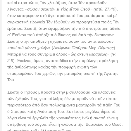
καί οἱ στρατιῶτες Τόν χλευάζουν, ὅταν Τόν προκαλοῦν
λέγοντας «
σῶσον σεαυτόν εἰ Υἱός εἶ τοῦ Θεοῦ
»
(Μτθ. 27,40
),
ὅταν καταφέρουν στό ἅγιο πρόσωπό Του ραπίσματα, καί μέ
σαρκαστική εἰρωνεία Τόν ἐξωθοῦν νά προφητεύσει ποιός Τόν
ἐράπισε. Σιωπᾷ, ὅταν ἐφαρμόζουν τήν πιό ἀποτρόπαιη ἀδικία
σ’ Ἐκεῖνον πού ὑπῆρξε πιό δίκαιος καί ἀπό τήν δικαιοσύνη.
Σιωπᾷ στήν ἀπύθμενη ἀχαριστία ὅσων τοῦ ἀνταπέδωσαν
«
ἀντί τοῦ μάννα χολήν
» (
Ἀντίφωνο Ὄρθρου Μεγ. Πέμπτης
).
Μπορεῖ νά τούς συντρίψει ὅλους «
ὡς σκεύη κεραμέως
» (
Ψ.
2,9
). Ἐκεῖνος, ὅμως, ἀνταποδίδει στήν παράλογη πρόκληση
τῆς ἀνθρώπινης κακίας τήν πορφυρή σιωπή τῶν
σταυρωμένων Του χεριῶν, τήν ματωμένη σιωπή τῆς Ἀγάπης
Του.
Σιωπᾷ ὁ Ἰησοῦς μπροστά στήν μισαλλοδοξία καί ἀλαζονεία
τῶν ἐχθρῶν Του, γιατί οἱ λέξεις δέν μποροῦν νά ποῦν τίποτε
περισσότερο ἀπό ὅσα πολυσήμαντα μαρτυροῦν τά πάθη Του,
ὁ Σταυρός καί ἡ Ἀνάστασή Του. Σέ τέτοιες μεγάλες ὧρες τά
λόγια εἶναι τά ἐργαλεῖα τῆς χρονικότητος ἐνῷ ἡ σιωπή εἶναι ἡ
ὑπέρβαση τοῦ λόγου, εἶναι ἡ γλῶσσα τῆς Βασιλείας τοῦ Θεοῦ,
τό μυστήριο τοῦ μέλλοντος αἰῶνος.