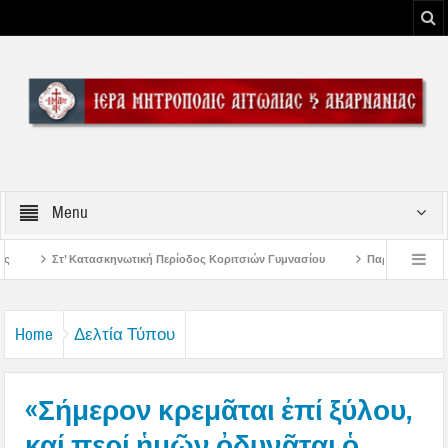
Menu
κή Περίοδος Κοριτσιών Γυμνασίου
Παρακλήσεις πρώτης εβδομάδος Δεκαπεντ
 του Μεσολογγίου
Μήνυμα Σεβασμιωτάτου Μητροπολίτου Αιτωλίας και Ακαρνα
Home
Δελτία Τύπου
«Σήμερον κρεμᾶται ἐπί ξύλου,
καί περί ἡμῶν ὀδυνᾶται ὁ