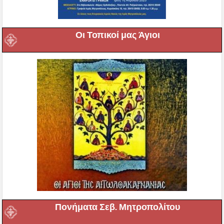
Οι Τοπικοί μας Άγιοι
Πονήματα Σεβ. Μητροπολίτου