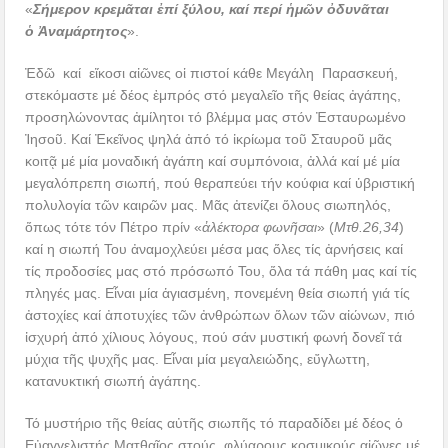
«
Σήμερον κρεμᾶται ἐπί ξύλου, καί περί ἡμῶν ὀδυνᾶται
ὁ Ἀναμάρτητος
».
Ἐδῶ καί εἴκοσι αἰῶνες οἱ πιστοί κάθε Μεγάλη Παρασκευή,
στεκόμαστε μέ δέος ἐμπρός στό μεγαλεῖο τῆς θείας ἀγάπης,
προσηλώνοντας ἀμίλητοι τό βλέμμα μας στόν Ἐσταυρωμένο
Ἰησοῦ. Καί Ἐκεῖνος ψηλά ἀπό τό ἰκρίωμα τοῦ Σταυροῦ μᾶς
κοιτᾷ μέ μία μοναδική ἀγάπη καί συμπόνοια, ἀλλά καί μέ μία
μεγαλόπρεπη σιωπή, πού θεραπεύει τήν κούφια καί ὑβριστική
πολυλογία τῶν καιρῶν μας. Μᾶς ἀτενίζει ὅλους σιωπηλός,
ὅπως τότε τόν Πέτρο πρίν «
ἀλέκτορα φωνῆσαι
» (
Μτθ.26,34
)
καί η σιωπή Του ἀναμοχλεύει μέσα μας ὅλες τίς ἀρνήσεις καί
τίς προδοσίες μας στό πρόσωπό Του, ὅλα τά πάθη μας καί τίς
πληγές μας. Εἶναι μία ἁγιασμένη, πονεμένη θεία σιωπή γιά τίς
ἀστοχίες καί ἀποτυχίες τῶν ἀνθρώπων ὅλων τῶν αἰώνων, πιό
ἰσχυρή ἀπό χίλιους λόγους, πού σάν μυστική φωνή δονεῖ τά
μύχια τῆς ψυχῆς μας. Εἶναι μία μεγαλειώδης, εὔγλωττη,
κατανυκτική σιωπή ἀγάπης.
Τό μυστήριο τῆς θείας αὐτῆς σιωπῆς τό παραδίδει μέ δέος ὁ
Εὐαγγελιστής Ματθαῖος στούς φλύαρους κοσμικούς αἰῶνες μέ