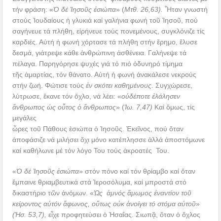
τήν φράση: «
Ὁ δέ Ἰησοῦς ἐσιώπα
» (
Μτθ. 26,63).
Ἦταν γνωστή
στούς Ἰουδαίους ἡ γλυκιά καί γαλήνια φωνή τοῦ Ἰησοῦ, πού
σαγήνευε τά πλήθη, εἰρήνευε τούς πονεμένους, συγκλόνιζε τίς
καρδιές. Αὐτή ἡ φωνή χόρτασε τά πλήθη στήν ἔρημο, ἔλυσε
δεσμά, γιάτρεψε κάθε ἀνθρώπινη ἀσθένεια. Γαλήνεψε τά
πέλαγα. Παρηγόρησε ψυχές γιά τό πιό ὀδυνηρό τίμημα
τῆς ἁμαρτίας, τόν θάνατο. Αὐτή ἡ φωνή ἀνακάλεσε νεκρούς
στήν ζωή. Φώτισε τούς
ἐν σκότει καθημένους
. Συγχώρεσε,
λύτρωσε, ἔκανε τόν ὄχλο, νά λέει: «
οὐδέποτε ἐλάλησεν
ἄνθρωπος ὡς οὗτος ὁ ἄνθρωπος
» (
Ἰω. 7,47)
Καί ὅμως, τίς
μεγάλες
ὧρες τοῦ Πάθους ἐσιώπα ὁ Ἰησοῦς. Ἐκεῖνος, πού ὅταν
ἀποφάσιζε νά μιλήσει ὄχι μόνο κατέπλησσε ἀλλά ἀποστόμωνε
καί καθήλωνε μέ τόν λόγο Του τούς ἀκροατές Του.
«
Ὁ δέ Ἰησοῦς ἐσιώπα
» στόν πόνο καί τόν θρίαμβο καί ὅταν
ἔμπαινε θριαμβευτικά στά Ἱεροσόλυμα, καί μπροστά στό
δικαστήριο τῶν ἀνόμων. «
Ὡς ἀμνός ἄμωμος ἐναντίον τοῦ
κείροντος αὐτόν ἄφωνος, οὔτως οὐκ ἀνοίγει τό στόμα αὐτοῦ
»
(Ἠσ. 53,7),
εἶχε προφητεύσει ὁ Ἠσαΐας. Σιωπᾷ, ὅταν ὁ ὄχλος