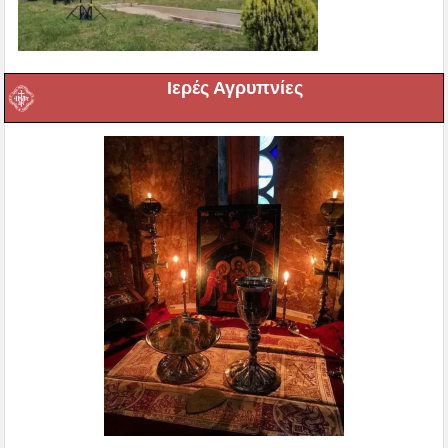
Ιερές Αγρυπνίες