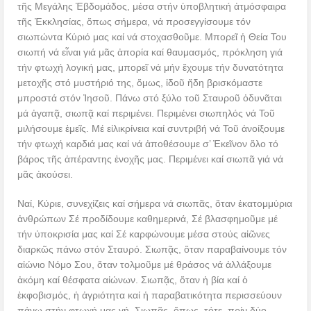
τῆς Μεγάλης Ἑβδομάδος, μέσα στήν ὑποβλητική ἀτμόσφαιρα
τῆς Ἐκκλησίας, ὅπως σήμερα, νά προσεγγίσουμε τόν
σιωπώντα Κύριό μας καί νά στοχασθοῦμε. Μπορεῖ ἡ Θεία Του
σιωπή νά εἶναι γιά μᾶς ἀπορία καί θαυμασμός, πρόκληση γιά
τήν φτωχή λογική μας, μπορεῖ νά μήν ἔχουμε τήν δυνατότητα
μετοχῆς στό μυστήριό της, ὅμως, ἰδοῦ ἤδη βρισκόμαστε
μπροστά στόν Ἰησοῦ. Πάνω στό ξύλο τοῦ Σταυροῦ ὀδυνᾶται
μά ἀγαπᾷ, σιωπᾷ καί περιμένει. Περιμένει σιωπηλός νά Τοῦ
μιλήσουμε ἐμεῖς. Μέ εἰλικρίνεια καί συντριβή νά Τοῦ ἀνοίξουμε
τήν φτωχή καρδιά μας καί νά ἀποθέσουμε σ’ Ἐκεῖνον ὅλο τό
βάρος τῆς ἀπέραντης ἐνοχῆς μας. Περιμένει καί σιωπᾶ γιά νά
μᾶς ἀκούσει.
Ναί, Κύριε, συνεχίζεις καί σήμερα νά σιωπᾶς, ὅταν ἐκατομμύρια
ἀνθρώπων Σέ προδίδουμε καθημερινά, Σέ βλασφημοῦμε μέ
τήν ὑποκρισία μας καί Σέ καρφώνουμε μέσα στούς αἰῶνες
διαρκῶς πάνω στόν Σταυρό. Σιωπᾷς, ὅταν παραβαίνουμε τόν
αἰώνιο Νόμο Σου, ὅταν τολμοῦμε μέ θράσος νά ἀλλάξουμε
ἀκόμη καί θέσφατα αἰώνων. Σιωπᾷς, ὅταν ἡ βία καί ὁ
ἐκφοβισμός, ἡ ἀγριότητα καί ἡ παραβατικότητα περισσεύουν
πάνω στήν φτωχή μας γή. Σιωπᾷς, ὅπως τότε, πρίν δύο