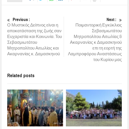
Previous :
Next :
Ο Μυστικός Δείπνος είναι η
Ποιμαντορική Εγκύκλιος
αποκατάσταση της ζωής σαν
Σεβασμιωτάτου
Ευχαριστία και Κοινωνία. Του
Μητροπολίτου Αιτωλίας &
Σεβασμιωτάτου
Ακαρνανίας κ Δαμασκηνού
Μητροπολίτου Αιτωλίας και
επι τη εορτή της
Ακαρνανίας κ. Δαμασκηνού
Λαμπροφόρου Αναστάσεως
του Κυρίου μας
Related posts