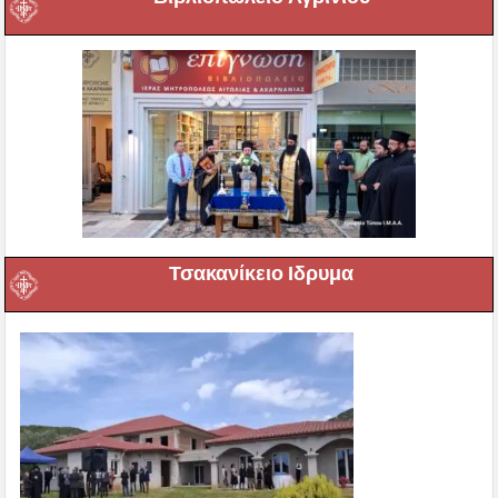
Τσακανίκειο Ιδρυμα