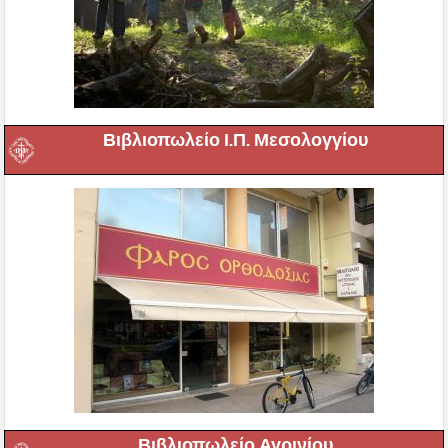
Βιβλιοπωλείο Ι.Π. Μεσολογγίου
Βιβλιοπωλείο Αγρινίου