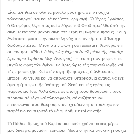
Εἶναι ἀλήθεια ὅτι ὅλα τά μεγάλα μυστήρια στήν ἡσυχία
τελεσιουργοῦνται καί τά καλύπτει ἱερή σιγή. Ὅ Ἅγιος Ἰγνάτιος
ὁ Θεοφόρος λέγει πώς καί ὁ λόγος τοῦ Θεοῦ προῆλθε ἀπό τήν
σιγή. Μετά ἀπό μακριά σιγή στήν ἔρημο μίλησε ὁ Ἰησοῦς. Καί ἡ
Ἀνάσταση μέσα στήν σιωπηλή νύχτα στόν κῆπο τοῦ Ἰωσήφ
διαδραματίζεται. Μέσα στήν σιωπή συντελεῖται ἡ θεανθρώπινη
συνάντηση. «
Ἰδού, ὁ Νυμφίος ἔρχεται ἐν τῷ μέσῳ τῆς νυκτός
»
(τροπάριο Ὄρθρου Μεγ. Δευτέρας
). Ἡ σιωπή συντροφεύει τίς
μεγάλες ὧρες τῶν ἁγίων, τίς ἱερές ὧρες τῆς περισυλλογῆς καί
τῆς προσευχῆς. Καί στήν σιγή τῆς ἡσυχίας, ὁ ἄνθρωπος
μπορεῖ νά γευθεῖ καί νά ἀπολαύσει ὑπερκόσμια ἀγαθά, νά ἔχει
ἄμεση ἐμπειρία τῆς ἀγάπης τοῦ Θεοῦ καί τῆς ἐράσμιας
παρουσίας Του. Ἀλλά ζοῦμε σέ ἐποχή τόσο θορυβώδη, τόσο
πλούσια σέ λόγο καί πληροφορία, σέ συζήτηση καί
ἐπικοινωνία, πού θεωροῦμε, ἄν ὄχι ἀδιανόητο, τουλάχιστον
παράξενο καί περιττό τό νά ὁμιλοῦμε περί σιωπῆς.
Τό Πάθος, ὅμως, τοῦ Κυρίου μας, κάθε χρόνο τέτοιες μέρες,
μᾶς δίνει μιά μοναδική εὐκαιρία. Μέσα στήν κατανυκτική ἡσυχία