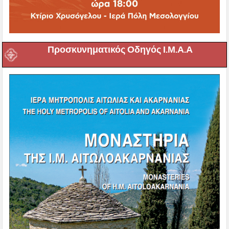
Προσκυνηματικός Οδηγός Ι.Μ.Α.Α