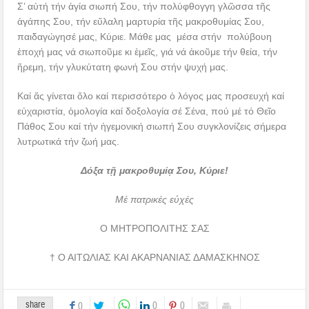
Σ’ αὐτή τήν ἁγία σιωπή Σου, τήν πολύφθογγη γλῶσσα τῆς
ἀγάπης Σου, τήν εὔλαλη μαρτυρία τῆς μακροθυμίας Σου,
παιδαγώγησέ μας, Κύριε. Μάθε μας μέσα στήν πολύβουη
ἐποχή μας νά σιωποῦμε κι ἐμεῖς, γιά νά ἀκοῦμε τήν θεία, τήν
ἥρεμη, τήν γλυκύτατη φωνή Σου στήν ψυχή μας.
Καί ἄς γίνεται ὅλο καί περισσότερο ὁ λόγος μας προσευχή καί
εὐχαριστία, ὁμολογία καί δοξολογία σέ Σένα, πού μέ τό Θεῖο
Πάθος Σου καί τήν ἡγεμονική σιωπή Σου συγκλονίζεις σήμερα
λυτρωτικά τήν ζωή μας.
Δόξα τῇ μακροθυμίᾳ Σου, Κύριε!
Μέ πατρικές εὐχές
Ο ΜΗΤΡΟΠΟΛΙΤΗΣ ΣΑΣ
† Ο ΑΙΤΩΛΙΑΣ ΚΑΙ ΑΚΑΡΝΑΝΙΑΣ ΔΑΜΑΣΚΗΝΟΣ
share
0
0
0