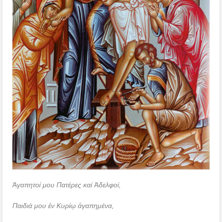
Ἀγαπητοί μου Πατέρες καί Ἀδελφοί,
Παιδιά μου ἐν Κυρίῳ ἀγαπημένα,