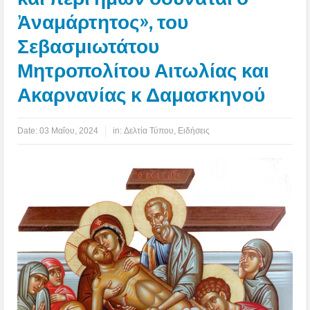
Ἀναμάρτητος», του
Σεβασμιωτάτου
Μητροπολίτου Αιτωλίας και
Ακαρνανίας κ Δαμασκηνού
Date:
03 Μαΐου, 2024
in:
Δελτία Τύπου
,
Ειδήσεις