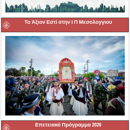
Το Άξιον Εστί στην Ι Π Μεσολογγιου
Επετειακό Πρόγραμμα 2026