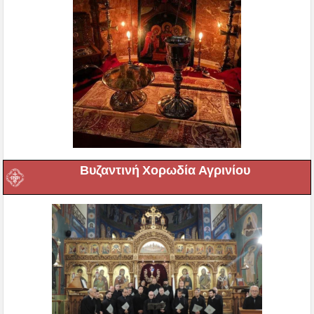
Βυζαντινή Χορωδία Αγρινίου