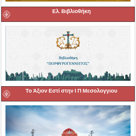
Ελ. Βιβλιοθήκη
Το Άξιον Εστί στην Ι Π Μεσολογγιου