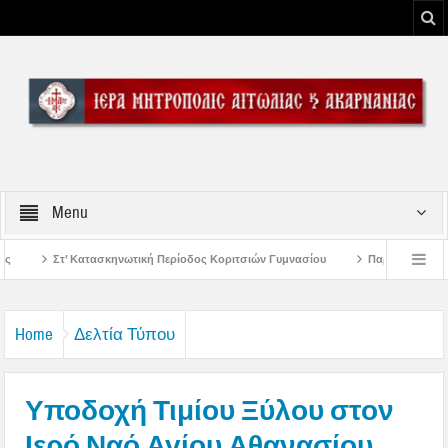
Menu
Περίοδος Κοριτσιών Γυμνασίου
Παρακλήσεις πρώτης εβδομάδος Δεκαπενταυγ
υ Μεσολογγίου
Μήνυμα Σεβασμιωτάτου Μητροπολίτου Αιτωλίας και Ακαρνανία
Home
Δελτία Τύπου
Υποδοχή Τιμίου Ξύλου στον
Ιερό Ναό Αγίου Αθανασίου