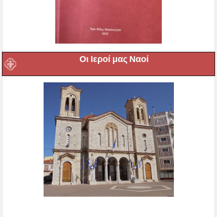
Οι Ιεροί μας Ναοί