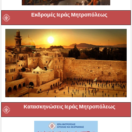
Εκδρομές Ιεράς Μητροπόλεως
Κατασκηνώσεις Ιεράς Μητροπόλεως