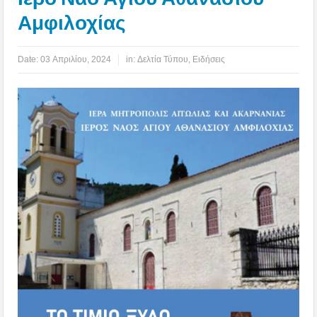
Αμφιλοχίας
Date:
03 Απριλίου, 2024
in:
Δελτία Τύπου
,
Ειδήσεις