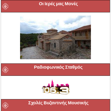
Οι Ιερές μας Μονές
Ραδιοφωνικός Σταθμός
Σχολές Βυζαντινής Μουσικής