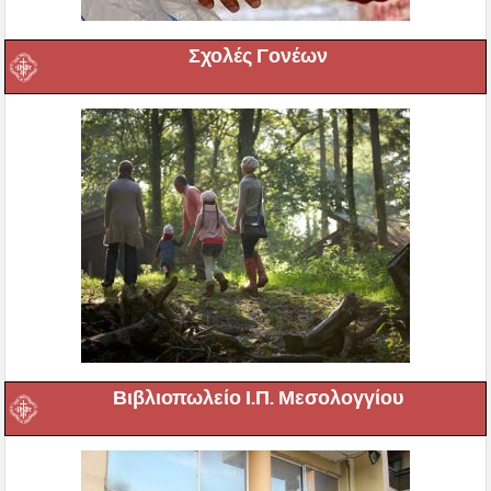
Σχολές Γονέων
Βιβλιοπωλείο Ι.Π. Μεσολογγίου