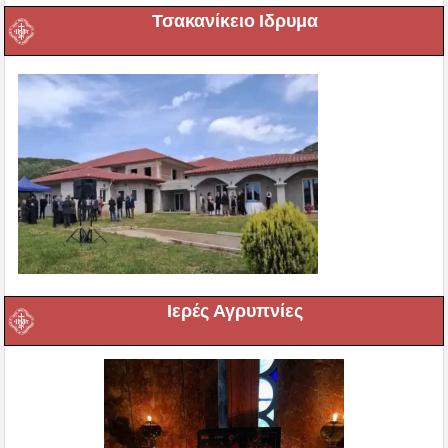
Τσακανίκειο Ιδρυμα
Ιερές Αγρυπνίες