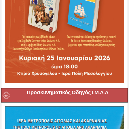
Προσκυνηματικός Οδηγός Ι.Μ.Α.Α