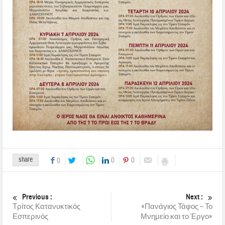
share
0
0
0
Previous :
Next :
Τρίτος Κατανυκτικός
«Πανάγιος Τάφος – Το
Εσπερινός
Μνημείο και το Έργο»