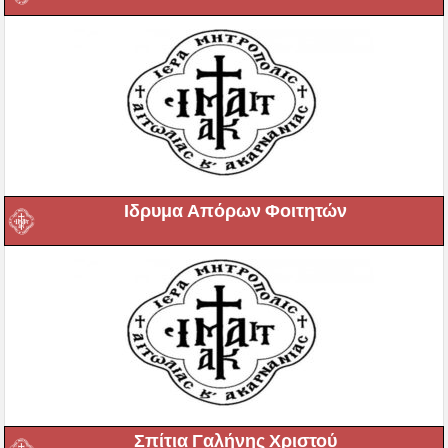
Ιδρυμα Απόρων Φοιτητών
Σπίτια Γαλήνης Χριστού