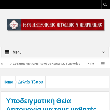
Menu
Περίοδος Κοριτσιών Γυμνασίου
Παρακλήσεις πρώτης εβδομάδος Δεκαπενταυγ
υ Μεσολογγίου
Μήνυμα Σεβασμιωτάτου Μητροπολίτου Αιτωλίας και Ακαρνανία
Home
Δελτία Τύπου
Υποδειγματική Θεία
Λειτουργία για τους μαθητές