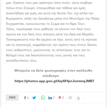
μας. Εκείνος που μας αγάπησε τόσο πολύ, ώστε ανέβηκε
πάνω στον Σταυρό, σταυρώθηκε και πέθανε για εμάς,
αναστήθηκε για εμάς και αυτή την θυσία Του, όχι απλά την
θυμόμαστε, αλλά την ξαναζούμε μέσα στο Μυστήριο της Θείας
Ευχαριστίας, κοινωνώντας το Σώμα και το Αίμα Του».
Τέλος, προέτρεψε τους μαθητές να κάνουν τον δικό τους
αγώνα και την δική τους άσκηση κατά την Αγία και Μεγάλη
Τεσσαρακοστή που θα αρχίσει σε λίγο, εκτός από τη νηστεία
και τη προσευχή, εκφράζοντας την αγάπη τους στους δικούς
τους ανθρώπους, μειώνοντας τις απαιτήσεις τους και το
θέλημά τους και διευκολύνοντας τους γονείς και τους
εκπαιδευτικούς τους.
Μπορείτε να δείτε φωτογραφίες στον ακόλουθο
σύνδεσμο
https://photos.app.goo.gl/AqX8YpnJsnmsqJMB7
share
0
0
0