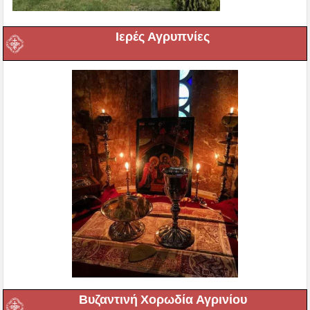
Ιερές Αγρυπνίες
Βυζαντινή Χορωδία Αγρινίου