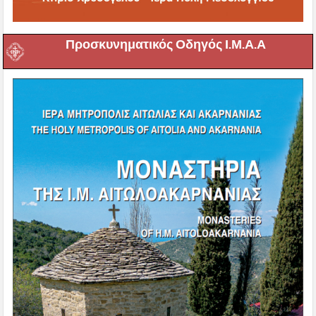
Προσκυνηματικός Οδηγός Ι.Μ.Α.Α