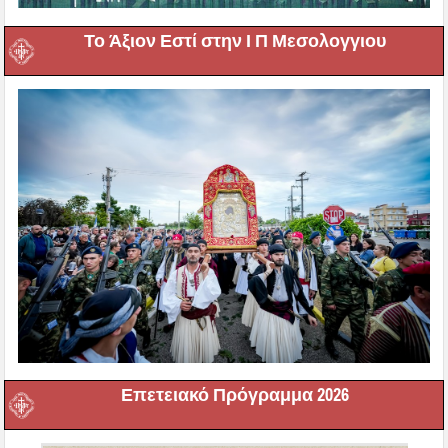
Το Άξιον Εστί στην Ι Π Μεσολογγιου
Επετειακό Πρόγραμμα 2026