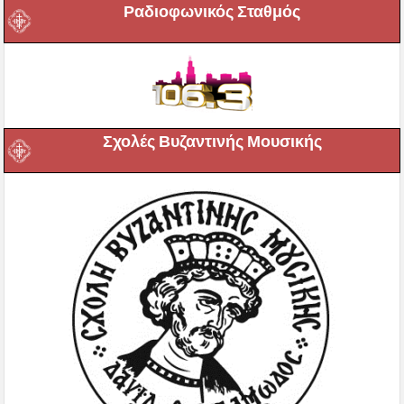
Ραδιοφωνικός Σταθμός
Σχολές Βυζαντινής Μουσικής