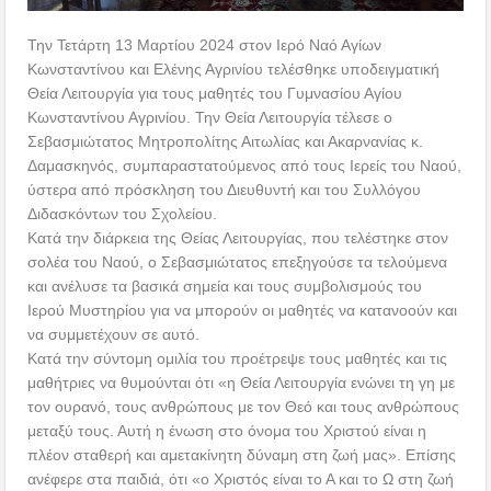
Την Τετάρτη 13 Μαρτίου 2024 στον Ιερό Ναό Αγίων
Κωνσταντίνου και Ελένης Αγρινίου τελέσθηκε υποδειγματική
Θεία Λειτουργία για τους μαθητές του Γυμνασίου Αγίου
Κωνσταντίνου Αγρινίου. Την Θεία Λειτουργία τέλεσε ο
Σεβασμιώτατος Μητροπολίτης Αιτωλίας και Ακαρνανίας κ.
Δαμασκηνός, συμπαραστατούμενος από τους Ιερείς του Ναού,
ύστερα από πρόσκληση του Διευθυντή και του Συλλόγου
Διδασκόντων του Σχολείου.
Κατά την διάρκεια της Θείας Λειτουργίας, που τελέστηκε στον
σολέα του Ναού, ο Σεβασμιώτατος επεξηγούσε τα τελούμενα
και ανέλυσε τα βασικά σημεία και τους συμβολισμούς του
Ιερού Μυστηρίου για να μπορούν οι μαθητές να κατανοούν και
να συμμετέχουν σε αυτό.
Κατά την σύντομη ομιλία του προέτρεψε τους μαθητές και τις
μαθήτριες να θυμούνται ότι «η Θεία Λειτουργία ενώνει τη γη με
τον ουρανό, τους ανθρώπους με τον Θεό και τους ανθρώπους
μεταξύ τους. Αυτή η ένωση στο όνομα του Χριστού είναι η
πλέον σταθερή και αμετακίνητη δύναμη στη ζωή μας». Επίσης
ανέφερε στα παιδιά, ότι «ο Χριστός είναι το Α και το Ω στη ζωή