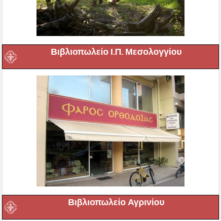
Βιβλιοπωλείο Ι.Π. Μεσολογγίου
Βιβλιοπωλείο Αγρινίου