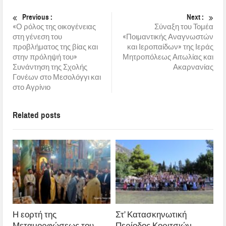
Previous :
Next :
«Ο ρόλος της οικογένειας
Σύναξη του Τομέα
στη γένεση του
«Ποιμαντικής Αναγνωστών
προβλήματος της βίας και
και Ιεροπαίδων» της Ιεράς
στην πρόληψή του»
Μητροπόλεως Αιτωλίας και
Συνάντηση της Σχολής
Ακαρνανίας
Γονέων στο Μεσολόγγι και
στο Αγρίνιο
Related posts
Η εορτή της
Στ’ Κατασκηνωτική
Μεταμορφώσεως του
Περίοδος Κοριτσιών