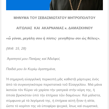
ΜΗΝΥΜΑ ΤΟΥ ΣΕΒΑΣΜΙΩΤΑΤΟΥ ΜΗΤΡΟΠΟΛΙΤΟΥ
ΑΙΤΩΛΙΑΣ ΚΑΙ ΑΚΑΡΝΑΝΙΑΣ κ. ΔΑΜΑΣΚΗΝΟΥ
«ὦ γύναι, μεγάλη σου ἡ πίστις· γενηθήτω σοι ὡς θέλεις».
(Μτθ. 15, 28)
Ἀγαπητοί μου Πατέρες καί Ἀδελφοί,
Παιδιά μου ἐν Κυρίῳ ἀγαπημένα,
Ἡ σημερινὴ εὐαγγελικὴ περικοπή μᾶς καθιστᾷ μάρτυρες ἑνὸς
ἀπὸ τὰ συγκινητικότερα περιστατικὰ τοῦ Εὐαγγελίου. Μιὰ μάνα
ἱκετεύει τὸν Κύριο νὰ χαρίσει τὴν γιατρειὰ στὴν κόρη της, ἡ
ὁποία βρισκόταν ὑπὸ τὴν ἐπήρεια τῶν δαιμόνων. Καὶ μάλιστα,
σύμφωνα μὲ τὰ λεγόμενά της, ἡ ἐπήρεια αὐτὴ ἦταν ἡ αἰτία,
ὥστε τὸ κορίτσι της νὰ ὑποφέρει ψυχικά, ἴσως καὶ σωματικά,