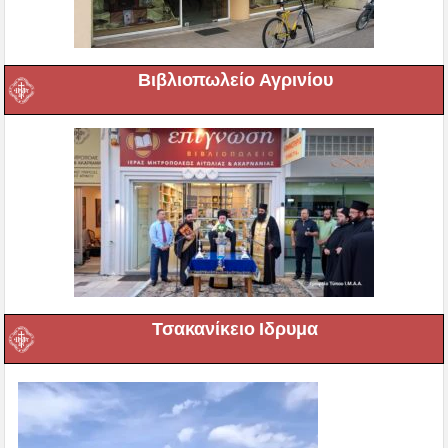
Βιβλιοπωλείο Αγρινίου
Τσακανίκειο Ιδρυμα