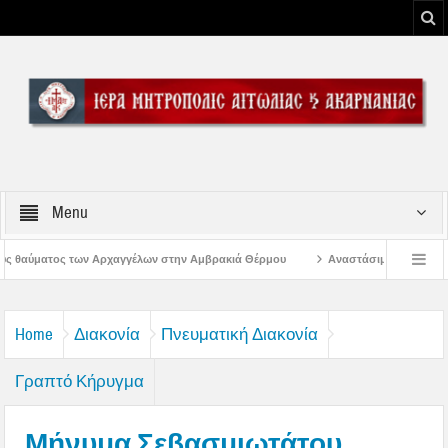
Menu
ων στην Αμβρακιά Θέρμου
Αναστάσιμος Εσπερινός στην Παλαιοκαρυά Τριχ
μορφώσεως του Κυρίου
Λειτουργία Γραφείων Ιεράς Μητροπόλεως Αιτωλίας και
Home
Διακονία
Πνευματική Διακονία
Γραπτό Κήρυγμα
Μήνυμα Σεβασμιωτάτου