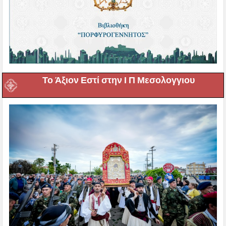
Το Άξιον Εστί στην Ι Π Μεσολογγιου