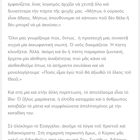
ἐμφανίζεται, ἕνας λογισμὸς ἀρχίζει νὰ χτυπᾷ ὅλο καὶ
δυνατότερα τὴν πόρτα τῆς ψυχῆς μας: «Μήπως ὁ οὐρανὸς
εἶναι ἄδειος; Μήπως ἀπευθύνομαι σὲ κάποιον ποῦ δὲν θέλει ἢ
δὲν μπορεῖ νὰ μὲ ἀκούσει;»
Ὅλοι μας γνωρίζουμε πώς, ὄντως, ἡ προσευχή μας συναντᾷ
συχνὰ μία ἐκκωφαντικὴ σιωπή. Ὁ νοῦς δοκιμάζεται. Ἡ πίστη
κλονίζεται. Ἀλλά, ἀκόμη καὶ ἂν ἡ πίστη παραμείνει ζωντανή,
ἔρχεται μία αἴσθηση ἀναξιότητας πού μᾶς κάνει νὰ
αἰσθανθοῦμε ὅπως τὰ ἀσήμαντα σκυλάκια καὶ νὰ
μονολογήσουμε: «Ποιὸς εἶμαι ἐγὼ ποῦ θὰ ἀξιωθῶ τὸ ἔλεος τοῦ
Θεοῦ;»
Καὶ στὴ μία καὶ στὴν ἄλλη περίπτωση, τὸ ἀποτέλεσμα εἶναι τὸ
ἴδιο: Ὁ ζῆλος μαραίνεται, ἡ ἐλπίδα καταρρέει καὶ ὁ ἄνθρωπος
κατεβάζει τὰ μάτια καὶ συμφιλιώνεται ἀπελπισμένος μὲ τὴν
καταδίκη του.
Σὲ ὁλόκληρο τὸ Εὐαγγέλιο, ἀκοῦμε τὰ λόγια τοῦ Χριστοῦ καὶ
διδασκόμαστε. Στὴ σημερινὴ περικοπή ὅμως, ὁ Κύριος μᾶς
καλεῖ νὰ διδαχθοῦμε ἀπὸ τὴν σιωπή Του. Συνήθως, διδάσκει