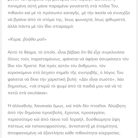
πονεμένη αὐτὴ μάνα παραμένει γονατιστὴ στὰ πόδια Του,
πιθανὸν καὶ μὲ τὸ πρόσωπο καταγῆς, μὲ τὴν ἱκεσία νὰ συνεχίζει
νὰ βγαίνει ἀπὸ τὸ στόμα της, ἴσως φωναχτά, ἴσως ψιθυριστά,
ἀλλὰ πάντα μὲ τὸν ἴδιο σπαραγμό:
«Κύριε, βοήθει μοί!»
Αὐτὸ τὸ θέαμα, τὸ ὁποῖο, εἶναι βέβαιο ὅτι θὰ εἶχε συγκλονίσει
ὅλους τούς παρισταμένους, φαίνεται νὰ ἀφήνει ἀσυγκίνητο τὸν
ἴδιο τὸν Χριστό. Καὶ πρὸς αὐτὸν τὸν ἄνθρωπο, τὸν
εὑρισκόμενο στὸ ἔσχατο σημεῖο τῆς συντριβῆς, ὁ λόγος Του
φαίνεται νὰ δίνει τὴν χαριστικὴ βολή: «Δὲν εἶναι σωστό», λέει
δημοσίως, «νὰ στερῶ τὸ ψωμὶ ἀπὸ τὰ παιδιά μου καὶ νὰ τὸ
πετῶ στὰ σκυλάκια».
Ἡ ἀλλοεθνὴς Χαναναία ὅμως, καὶ πάλι δὲν πτοεῖται. Ἀλώβητη
ἀπὸ τὴν δημόσια προσβολή, ἔχοντας προσεγγίσει,
περισσότερο καὶ ἀπὸ τέκνο τοῦ Ἰσραήλ, δυσθεώρητα ὕψη
πίστεως καὶ ταπεινοφροσύνης, ἀνταπαντᾷ μὲ ἑτοιμότητα,
ἀποφασισμένη νὰ ἐξαντλήσει κάθε πιθανότητα εὐεργεσίας: