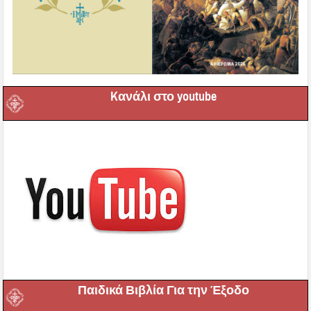
Kανάλι στο youtube
Παιδικά Βιβλία Για την Έξοδο