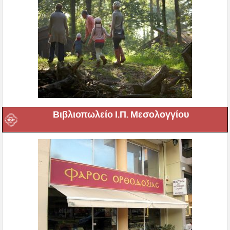
Βιβλιοπωλείο Ι.Π. Μεσολογγίου