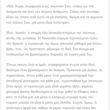
«Ναί, Κύριε, συμφωνῶ πώς, ἐνώπιόν Σου, στέκω ὡς πιὸ
ἀσήμαντη καὶ ἀπὸ τὸν ἔσχατο ἄνθρωπο. Στέκω σὰν σκυλάκι,
ἀλλὰ ὡς τέτοιο σοῦ ζητῶ νὰ μὲ ἐλεήσεις. Ἀκόμη καὶ τὰ ψίχουλα
τοῦ ἐλέους Σου, γιὰ μένα εἶναι πολύτιμα».
Ἰδού, λοιπόν, ἡ στιγμὴ τῶν ἀποκαλυπτηρίων της πίστεως
αὐτῆς τῆς γυναίκας. Ἡ Χαναναία σήμερα προσεύχεται πρὸς
τὸν Χριστό, ἡ προσευχὴ της ὅμως ἀποτελεῖ μάθημα γιὰ ὅλους
ἐμᾶς, πού, ὡς Χριστιανοί, φέρουμε τὸ δικό Του ὄνομα καὶ
ἐπιθυμοῦμε νὰ βρισκόμαστε διαρκῶς σὲ σχέση μαζί Του.
Ὅπως ἐκείνη, ἔτσι κι ἐμεῖς, στρεφόμαστε συχνὰ στὸν Θεό,
ἰδιαίτερα ὅταν βρισκόμαστε σὲ ἀνάγκη. Πρόκειται γιὰ ἐκεῖνες τὶς
περιστάσεις, ὅπου κάθε μέσο ποὺ χρησιμοποιήσαμε ἔχει
ἀποδειχτεῖ ἀνεπαρκὲς καὶ κάθε μας προσπάθεια ἔχει ἀποτύχει.
Στὴν ἀρχή, οἱ προσευχές μας εἶναι γεμάτες ζῆλο, γεμάτες
φλογερὴ ἱκεσία. Αἰσθανόμαστε νὰ ἔχει χαθεῖ τὸ ἔδαφος κάτω
ἀπὸ τὰ πόδια μας καὶ μόνο ἡ ὁλόψυχη στροφὴ πρὸς τὸν
οὐρανὸ μοιάζει νὰ εἶναι ἡ μόνη μας ἐλπίδα. Συχνά, ὅμως, ἡ
ἀπάντηση ἀργεῖ καί, καθὼς οἱ μέρες περνοῦν καὶ λύση δὲν