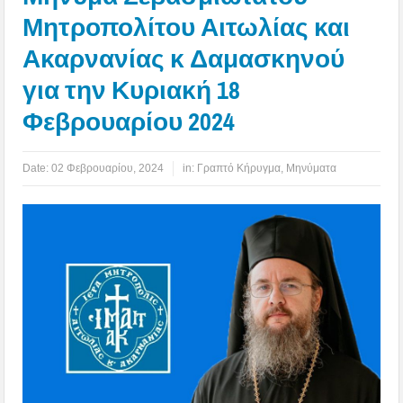
Μητροπολίτου Αιτωλίας και
Ακαρνανίας κ Δαμασκηνού
για την Κυριακή 18
Φεβρουαρίου 2024
Date:
02 Φεβρουαρίου, 2024
in:
Γραπτό Κήρυγμα
,
Μηνύματα