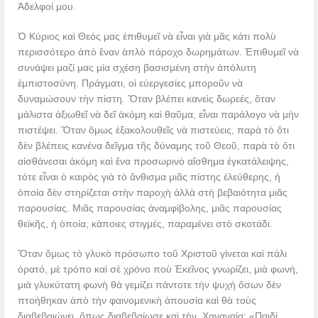
Ἀδελφοί μου.
Ὁ Κύριος καὶ Θεός μας ἐπιθυμεῖ νὰ εἶναι γιὰ μᾶς κάτι πολὺ
περισσότερο ἀπὸ ἕναν ἁπλὸ πάροχο δωρημάτων. Ἐπιθυμεῖ νὰ
συνάψει μαζί μας μία σχέση βασισμένη στὴν ἀπόλυτη
ἐμπιστοσύνη. Πράγματι, οἱ εὐεργεσίες μποροῦν νὰ
δυναμώσουν τὴν πίστη. Ὅταν βλέπει κανεὶς δωρεές, ὅταν
μάλιστα ἀξιωθεῖ νὰ δεῖ ἀκόμη καὶ θαῦμα, εἶναι παράλογο νὰ μὴν
πιστέψει. Ὅταν ὅμως ἐξακολουθεῖς νὰ πιστεύεις, παρὰ τὸ ὅτι
δὲν βλέπεις κανένα δεῖγμα τῆς δύναμης τοῦ Θεοῦ, παρὰ τὸ ὅτι
αἰσθάνεσαι ἀκόμη καὶ ἕνα προσωρινὸ αἴσθημα ἐγκατάλειψης,
τότε εἶναι ὁ καιρὸς γιὰ τὸ ἄνθισμα μιᾶς πίστης ἐλεύθερης, ἡ
ὁποία δὲν στηρίζεται στὴν παροχὴ ἀλλὰ στὴ βεβαιότητα μιᾶς
παρουσίας. Μιᾶς παρουσίας ἀναμφίβολης, μιᾶς παρουσίας
θεϊκῆς, ἡ ὁποία, κάποιες στιγμές, παραμένει στὸ σκοτάδι.
Ὅταν ὅμως τὸ γλυκὸ πρόσωπο τοῦ Χριστοῦ γίνεται καὶ πάλι
ὁρατό, μὲ τρόπο καὶ σὲ χρόνο ποὺ Ἐκεῖνος γνωρίζει, μιὰ φωνή,
μιὰ γλυκύτατη φωνὴ θὰ γεμίζει πάντοτε τὴν ψυχὴ ὅσων δὲν
πτοήθηκαν ἀπὸ τὴν φαινομενικὴ ἀπουσία καὶ θὰ τοὺς
διαβεβαιώνει, ὅπως διαβεβαίωσε καὶ τὴν Χαναναία: «Παιδί