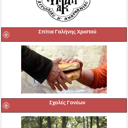
Σπίτια Γαλήνης Χριστού
Σχολές Γονέων