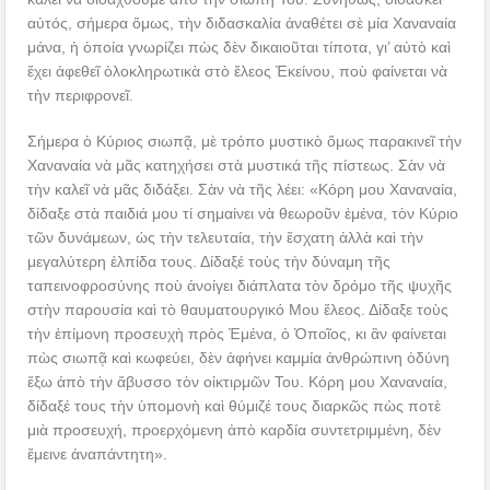
αὐτός, σήμερα ὅμως, τὴν διδασκαλία ἀναθέτει σὲ μία Χαναναία
μάνα, ἡ ὁποία γνωρίζει πὼς δὲν δικαιοῦται τίποτα, γι’ αὐτὸ καὶ
ἔχει ἀφεθεῖ ὁλοκληρωτικὰ στὸ ἔλεος Ἐκείνου, ποὺ φαίνεται νὰ
τὴν περιφρονεῖ.
Σήμερα ὁ Κύριος σιωπᾷ, μὲ τρόπο μυστικὸ ὅμως παρακινεῖ τὴν
Χαναναία νὰ μᾶς κατηχήσει στὰ μυστικά τῆς πίστεως. Σὰν νὰ
τὴν καλεῖ νὰ μᾶς διδάξει. Σὰν νὰ τῆς λέει: «Κόρη μου Χαναναία,
δίδαξε στὰ παιδιά μου τί σημαίνει νὰ θεωροῦν ἐμένα, τὸν Κύριο
τῶν δυνάμεων, ὡς τὴν τελευταία, τὴν ἔσχατη ἀλλὰ καὶ τὴν
μεγαλύτερη ἐλπίδα τους. Δίδαξέ τοὺς τὴν δύναμη τῆς
ταπεινοφροσύνης ποὺ ἀνοίγει διάπλατα τὸν δρόμο τῆς ψυχῆς
στὴν παρουσία καὶ τὸ θαυματουργικό Μου ἔλεος. Δίδαξε τοὺς
τὴν ἐπίμονη προσευχὴ πρὸς Ἐμένα, ὁ Ὁποῖος, κι ἂν φαίνεται
πὼς σιωπᾷ καὶ κωφεύει, δὲν ἀφήνει καμμία ἀνθρώπινη ὀδύνη
ἔξω ἀπὸ τὴν ἄβυσσο τὸν οἰκτιρμῶν Του. Κόρη μου Χαναναία,
δίδαξέ τους τὴν ὑπομονὴ καὶ θύμιζέ τους διαρκῶς πὼς ποτὲ
μιὰ προσευχή, προερχόμενη ἀπὸ καρδία συντετριμμένη, δὲν
ἔμεινε ἀναπάντητη».