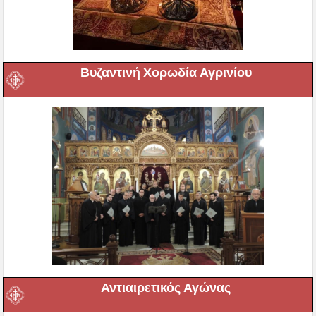
Βυζαντινή Χορωδία Αγρινίου
Αντιαιρετικός Αγώνας