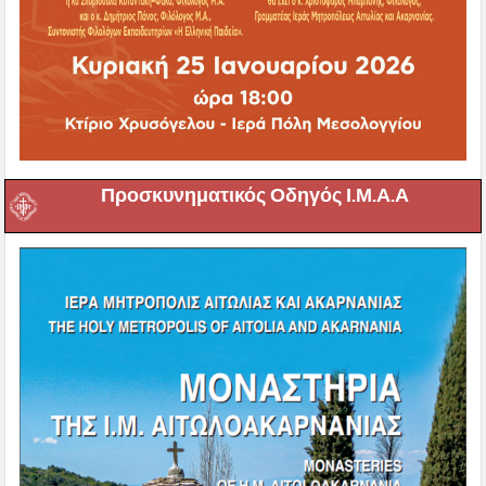
Προσκυνηματικός Οδηγός Ι.Μ.Α.Α