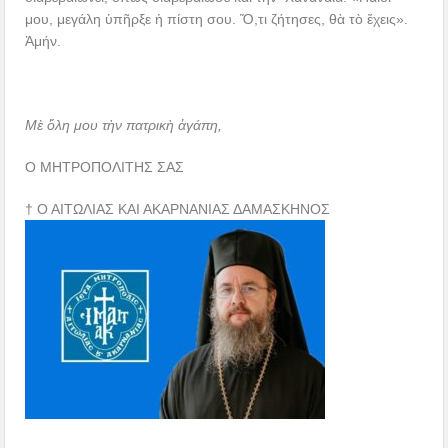
μου, μεγάλη ὑπῆρξε ἡ πίστη σου. Ὅ,τι ζήτησες, θὰ τὸ ἔχεις».
Ἀμήν.
Μὲ ὅλη μου τὴν πατρικὴ ἀγάπη,
Ο ΜΗΤΡΟΠΟΛΙΤΗΣ ΣΑΣ
† Ο ΑΙΤΩΛΙΑΣ ΚΑΙ ΑΚΑΡΝΑΝΙΑΣ ΔΑΜΑΣΚΗΝΟΣ