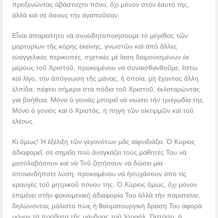
προξενώντας ἀβάσταχτο πόνο, ὄχι μόνον στὸν ἑαυτό της,
ἀλλὰ καὶ σὲ ὅσους τὴν ἀγαποῦσαν.
Εἶναι ἀπαραίτητο νὰ συνειδητοποιήσουμε τὸ μέγεθος τῶν
μαρτυρίων τῆς κόρης ἐκείνης, γνωστῶν καὶ ἀπὸ ἄλλες
εὐαγγελικὲς περικοπές, σχετικὲς μὲ ἴαση δαιμονισμένων ἐκ
μέρους τοῦ Χριστοῦ, προκειμένου νὰ συναισθανθοῦμε, ἔστω
καὶ λίγο, τὴν ἀπόγνωση τῆς μάνας, ἡ ὁποία, μὴ ἔχοντας ἄλλη
ἐλπίδα, πέφτει σήμερα στὰ πόδια τοῦ Χριστοῦ, ἐκλιπαρώντας
γιὰ βοήθεια. Μόνο ὁ γονιὸς μπορεῖ νὰ νιώσει τὴν τραγῳδία της.
Μόνο ὁ γονιὸς καὶ ὁ Χριστός, ἡ πηγὴ τῶν οἰκτιρμῶν καὶ τοῦ
ἐλέους.
Κι ὅμως! Ἡ ἐξέλιξη τῶν γεγονότων μᾶς αἰφνιδιάζει. Ὁ Κύριος
ἀδιαφορεῖ, σὲ σημεῖο ποὺ ἀναγκάζει τοὺς μαθητές Του νὰ
μεσολαβήσουν καὶ νὰ Τοῦ ζητήσουν νὰ δώσει μία
ὁποιανδήποτε λύση, προκειμένου νὰ ἡσυχάσουν ἀπὸ τὶς
κραυγὲς τοῦ μητρικοῦ πόνου της. Ὁ Κύριος ὅμως, ὄχι μόνον
ἐπιμένει στὴν φαινομενικὴ ἀδιαφορία Του ἀλλὰ τὴν παρατείνει,
δηλώνοντας μάλιστα πὼς ἡ θαυματουργικὴ δράση Του ἀφορὰ
μόνον τὰ πρόβατα τῆς μάνδρας τοῦ Ἰσραήλ. Ὡστόσο, ἡ