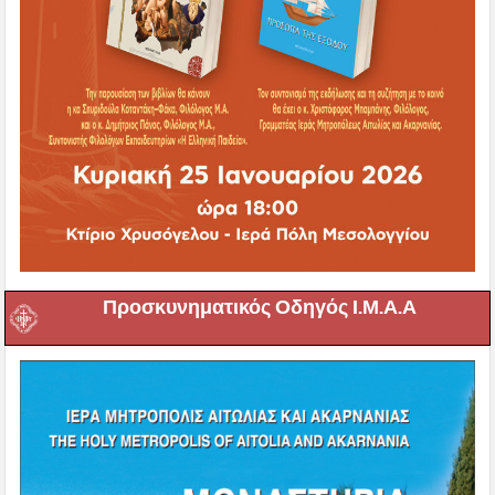
Προσκυνηματικός Οδηγός Ι.Μ.Α.Α