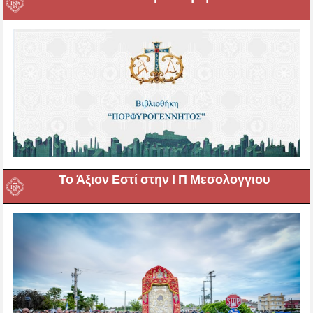
Το Άξιον Εστί στην Ι Π Μεσολογγιου