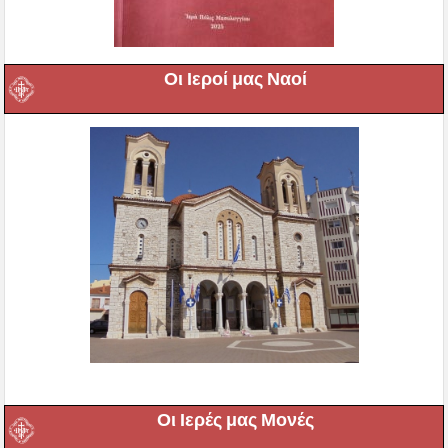
Οι Ιεροί μας Ναοί
Οι Ιερές μας Μονές