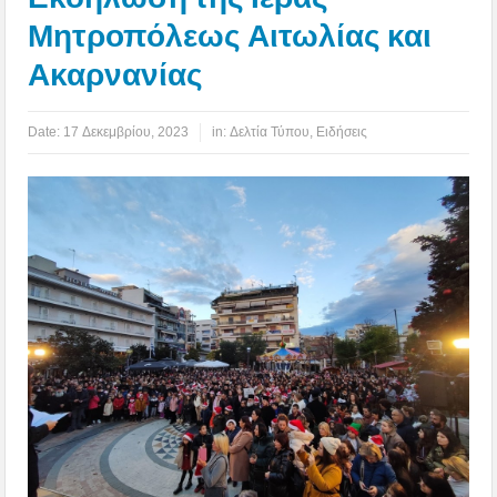
Μητροπόλεως Αιτωλίας και
Ακαρνανίας
Date:
17 Δεκεμβρίου, 2023
in:
Δελτία Τύπου
,
Ειδήσεις