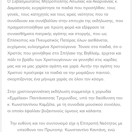
Ο Σεβασμιώτατος Μητροπολίτης Αιτωλίας και Ακαρνανίας κ.
Δαμασκηνός ευχαρίστησε τα παιδιά που προσήλθαν, τους
γονείς, τους κατηχητές και τους ιερείς νεότητος που τα
συνόδευαν και συνέβαλλαν στην επιτυχία της εκδήλωσης, που
πραγματοποιήθηκε για πρώτη φορά και εξέφρασε τα
συναισθήματα πατρικής αγάπης και στοργής, που ως
Επίσκοπος και Πνευματικός Πατέρας όλων αισθάνεται,
ευχόμενος ευλογημένα Χριστούγεννα. Τόνισε στα παιδιά, ότι ο
Χριστός που γεννήθηκε στο Σπήλαιο της Βηθλεέμ, έρχεται και
πάλι το βράδυ των Χριστουγέννων να γεννηθεί στις καρδίες
μας και να μας χαρίσει αγάπη και χαρά. Αυτήν την αγάπη του
Χριστού προέτρεψε τα παιδιά να την μοιράζουν παντού,
σκορπίζοντας ένα μήνυμα χαράς σε όλον τον κόσμο.
Στην χριστουγεννιάτικη εκδήλωση συμμετείχε η χορωδία
«Εμμέλεια» Παντάνασσας Τριχωνίδος, υπό την διεύθυνση του
κ. Κωνσταντίνου Καμζέλα, με τη συνοδεία μουσικού συνόλου,
οι οποίοι έψαλλαν βυζαντινούς ύμνους και κάλαντα.
Την ευθύνη και τον συντονισμό είχε η Επιτροπή Νεότητος με
υπεύθυνο τον Πρωτοπρ. Κωνσταντίνο Καντάνη, ενώ