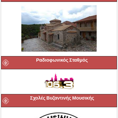
Ραδιοφωνικός Σταθμός
Σχολές Βυζαντινής Μουσικής