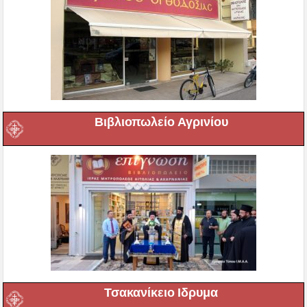
Βιβλιοπωλείο Αγρινίου
Τσακανίκειο Ιδρυμα