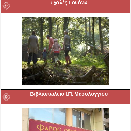
Σχολές Γονέων
Βιβλιοπωλείο Ι.Π. Μεσολογγίου