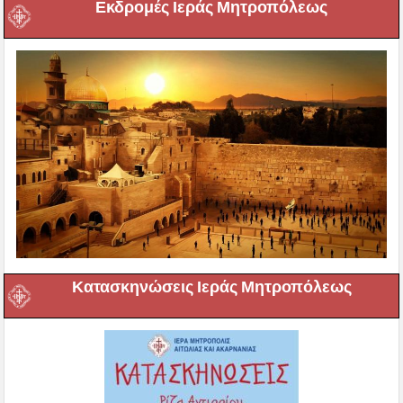
Εκδρομές Ιεράς Μητροπόλεως
Κατασκηνώσεις Ιεράς Μητροπόλεως