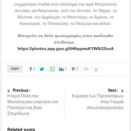
συμμετείχαν παιδιά από ολόκληρη την Ιερά Μητρόπολη
Αιτωλίας και Ακαρνανίας, από τον Αστακό, το Θέρμο, τη
Βόνιτσα, την Αμφιλοχία, το Μεσολόγγι, το Αγρίνιο, το
Καινούργιο, το Παναιτώλιο, το Νεοχώρι και αλλού.
Μπορείτε να δείτε φωτογραφίες στον ακόλουθο
σύνδεσμο
https://photos.app.goo.gl/iH6qqmoKYWfk32ocA
share
0
0
0
Previous :
Next :
Η Ιερά Πόλη του
Κυριακή των Προπατόρων
Μεσολογγίου γιόρτασε τον
στην Γουριά
Πολιούχο της Άγιο
Αιτωλοακαρνανίας
Σπυρίδωνα
Related posts