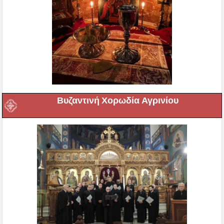
Βυζαντινή Χορωδία Αγρινίου