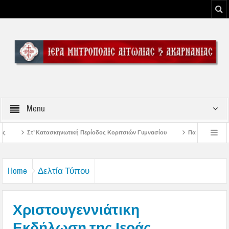
Menu
 Περίοδος Κοριτσιών Γυμνασίου
Παρακλήσεις πρώτης εβδομάδος Δεκαπενταυ
ου Μεσολογγίου
Μήνυμα Σεβασμιωτάτου Μητροπολίτου Αιτωλίας και Ακαρνανί
Home
Δελτία Τύπου
Χριστουγεννιάτικη
Εκδήλωση της Ιεράς