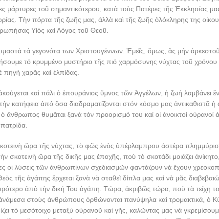
ς μάρτυρες τοῦ σημαντικότερου, κατὰ τοὺς Πατέρες τῆς Ἐκκλησίας μας
ρίας. Τὴν πόρτα τῆς ζωῆς μας, ἀλλὰ καὶ τῆς ζωῆς ὁλόκληρης της οἰκο
θρωπήσας Υἱὸς καὶ Λόγος τοῦ Θεοῦ.
υμαστά τά γεγονότα των Χριστουγέννων. Ἐμεῖς, ὅμως, ἄς μήν ἀρκεστο
ήσουμε τό κρυμμένο μυστήριο τῆς πιό χαρμόσυνης νύχτας τοῦ χρόνου 
 πηγή χαρᾶς καί ἐλπίδας.
κούγεται καί πάλι ὁ ἐπουράνιος ὕμνος τῶν Ἀγγέλων, ἡ ζωή λαμβάνει ἕν
τήν κατήφεια ἀπό ὅσα διαδραματίζονται στόν κόσμο μας ἀντικαθιστᾶ ἡ α
 ὁ ἄνθρωπος θυμᾶται ξανά τόν προορισμό του καί οἱ ἀνοικτοί οὐρανοί
 πατρίδα.
σκοτεινὴ ὥρα τῆς νύχτας, τὸ φῶς ἑνὸς ὑπέρλαμπρου ἀστέρα πλημμύρισ
ὴν σκοτεινὴ ὥρα τῆς δικῆς μας ἐποχῆς, ποὺ τὸ σκοτάδι μοιάζει ἀνίκητο
ς οἱ λύσεις τῶν ἀνθρωπίνων σχεδιασμῶν φαντάζουν νὰ ἔχουν χρεοκοπή
ὸς τῆς ἀγάπης ἔρχεται ξανὰ νὰ σταθεῖ δίπλα μας καὶ νὰ μᾶς διαβεβαιώ
υρότερο ἀπὸ τὴν δική Του ἀγάπη. Τώρα, ἀκριβῶς τώρα, ποὺ τὰ τείχη το
ἀνάμεσα στοὺς ἀνθρώπους ὀρθώνονται πανύψηλα καὶ τρομακτικά, ὁ Κ
ζει τὸ μεσότοιχο μεταξὺ οὐρανοῦ καὶ γῆς, καλῶντας μας νά γκρεμίσουμε 