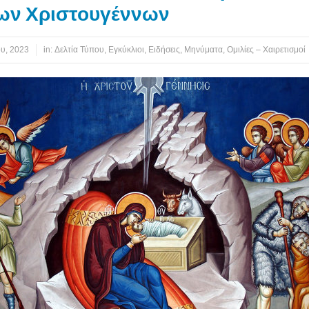
των Χριστουγέννων
ου, 2023
in:
Δελτία Τύπου
,
Εγκύκλιοι
,
Ειδήσεις
,
Μηνύματα
,
Ομιλίες – Χαιρετισμοί