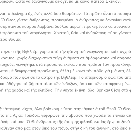
ωρίζουν, ὥστε νὰ ξαναγίνουμε οἰκογένεια μὲ κοινὸ πατέρα Ἐκεῖνον.
ναι τὸ ξεκίνημα ὄχι ἑνὸς ἀλλὰ δύο θαυμάτων. Τὸ πρῶτο εἶναι τὸ πασιφα
 Ὁ Θεὸς γίνεται ἄνθρωπος, προκειμένου ὁ ἄνθρωπος νὰ ξαναγίνει κατὰ
 σύμπαντος κόσμου λαμβάνει δούλου μορφή, προκειμένου νά συναναστ
 πρόσωπο τοῦ νεογέννητου Χριστοῦ, θεία καί ἀνθρώπινη φύση γίνοντα
τερο θαῦμα:
 σπήλαιο τῆς Βηθλεέμ, γύρω ἀπὸ τὴν φάτνη τοῦ νεογέννητου καὶ συγχρ
 κόσμος, χωρὶς διαχωριστικά τείχη ἀνάμεσα σέ ἀμόρφωτους καί σοφού
φτωχούς, γεννήθηκε στὰ πρόσωπα ἐκείνων ποὺ πρῶτοι Τὸν προσκύνησ
ωποι μέ διαφορετική προέλευση, ἀλλά μέ κοινό τόν πόθο γιά μιά νέα, ὁ
δρόμο ποὺ φώτισε τὸ ἄστρο τῆς Βηθλεέμ. Τὸ ὑπερκόσμιο φῶς του ἀπ
 καί ὁδήγησε τά βήματα τόσο τῶν ἐνδόξων, ὅσο καί τῶν καταφρονεμέν
ή τῆς χαρᾶς καί τῆς ἐλπίδας. Τὴν νύχτα ἐκείνη, ὅλοι βρῆκαν θέση στὸ
τήν ἀποψινὴ νύχτα, ὅλοι βρίσκουμε θέση στὴν ἀγκαλιὰ τοῦ Θεοῦ. Ὁ Θεὸ
 τῆς Ἁγίας Τριάδος, γεφυρώνει τήν ἄβυσσο πού χωρίζει τά ἐπίγεια ἀ
 ἀνάμεσά μας. Ὁ Θεάνθρωπος τῆς ἄπειρης φιλανθρωπίας ἔρχεται ξανὰ 
καθέναν ἀπό μᾶς στὸν δικό του πόνο, στὴν δική του ἀνάγκη, στὸ δικό τ