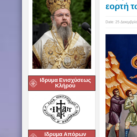
εορτή 
Date:
25 Δεκεμβρί
Ιδρυμα Ενισχύσεως
Κλήρου
Ιδρυμα Απόρων