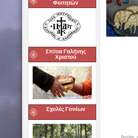
Φοιτητών
Σπίτια Γαλήνης
Χριστού
Σχολές Γονέων
Ἀπόψε, 