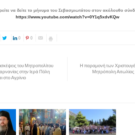
είτε να δείτε το μήνυμα του Σεβασμιωτάτου στον ακόλουθο σύν
https://www.youtube.com/watch?v=0Y1q5xdvKQw
0
0
ισκέψεις του Μητροπολίτου
Η παραμονή των Χριστουγέ
καρνανίας στην Ιερά Πόλη
Μητρόπολη Αιτωλίας 
ι στο Αγρίνιο