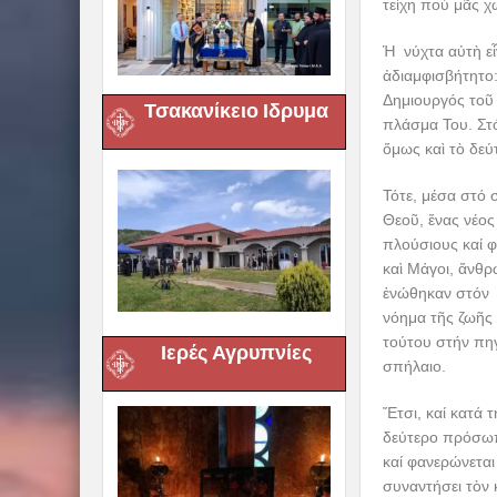
τείχη πού μᾶς χ
Ἡ νύχτα αὐτὴ εἶ
ἀδιαμφισβήτητο:
Δημιουργός τοῦ
Τσακανίκειο Ιδρυμα
πλάσμα Του. Στό
ὅμως καὶ τὸ δεύ
Τότε, μέσα στό
Θεοῦ, ἕνας νέος
πλούσιους καί 
καὶ Μάγοι, ἄνθρ
ἑνώθηκαν στόν 
νόημα τῆς ζωῆς
τούτου στήν πηγ
Ιερές Αγρυπνίες
σπήλαιο.
Ἔτσι, καί κατά 
δεύτερο πρόσωπο
καί φανερώνεται
συναντήσει τὸν 