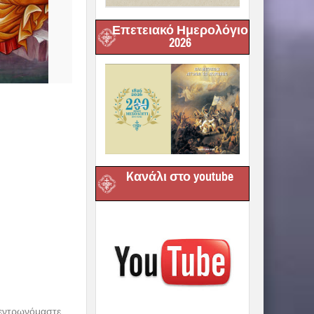
Επετειακό Ημερολόγιο
2026
Kανάλι στο youtube
κεντρωνόμαστε