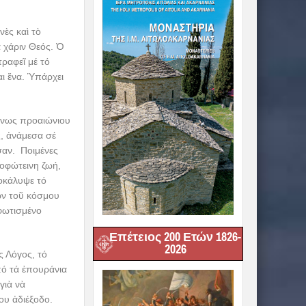
νὲς καὶ τὸ
 χάριν Θεός. Ὁ
ραφεῖ μέ τό
ι ἕνα. Ὑπάρχει
όνως προαιώνιου
ς, ἀνάμεσα σέ
αν. Ποιμένες
λοφώτεινη ζωή,
οκάλυψε τό
ων τοῦ κόσμου
 φωτισμένο
Επέτειος 200 Ετών 1826-
2026
ς Λόγος, τό
πό τά ἐπουράνια
γιὰ νὰ
ου ἀδιέξοδο.