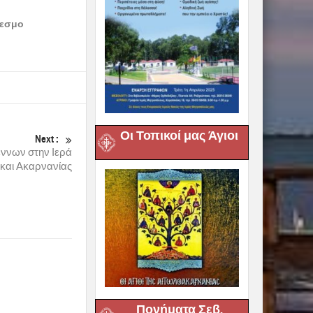
δεσμο
Οι Τοπικοί μας Άγιοι
Next :
ννων στην Ιερά
και Ακαρνανίας
Πονήματα Σεβ.