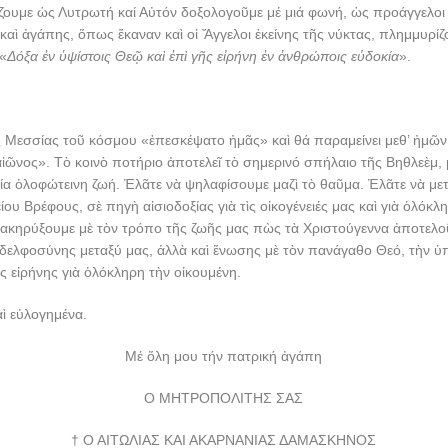
ζουμε ὡς Λυτρωτή καί Αὐτόν δοξολογοῦμε μέ μιά φωνή, ὡς προάγγελοι 
καὶ ἀγάπης, ὅπως ἔκαναν καὶ οἱ Ἄγγελοι ἐκείνης τῆς νύκτας, πλημμυρίζ
 «
Δόξα ἐν ὑψίστοις Θεῷ καὶ ἐπὶ γῆς εἰρήνη ἐν ἀνθρώποις εὐδοκία
».
 Μεσσίας τοῦ κόσμου «ἐπεσκέψατο ἡμᾶς» καὶ θά παραμείνει μεθ’ ἡμῶν
αἰῶνος». Τὸ κοινὸ ποτήριο ἀποτελεῖ τὸ σημερινό σπήλαιο τῆς Βηθλεὲμ,
μία ὁλοφώτεινη ζωή. Ἐλᾶτε νὰ ψηλαφίσουμε μαζὶ τὸ θαῦμα. Ἐλᾶτε νὰ με
ου Βρέφους, σὲ πηγὴ αἰσιοδοξίας γιὰ τὶς οἰκογένειές μας καὶ γιὰ ὁλόκλ
διακηρύξουμε μὲ τὸν τρόπο τῆς ζωῆς μας πὼς τὰ Χριστούγεννα ἀποτελο
δελφοσύνης μεταξύ μας, ἀλλὰ καὶ ἕνωσης μὲ τὸν πανάγαθο Θεό, τὴν ὑ
ῆς εἰρήνης γιὰ ὁλόκληρη τὴν οἰκουμένη.
ὶ εὐλογημένα.
Μέ ὅλη μου τήν πατρική ἀγάπη
Ο ΜΗΤΡΟΠΟΛΙΤΗΣ ΣΑΣ
† Ο ΑΙΤΩΛΙΑΣ ΚΑΙ ΑΚΑΡΝΑΝΙΑΣ ΔΑΜΑΣΚΗΝΟΣ