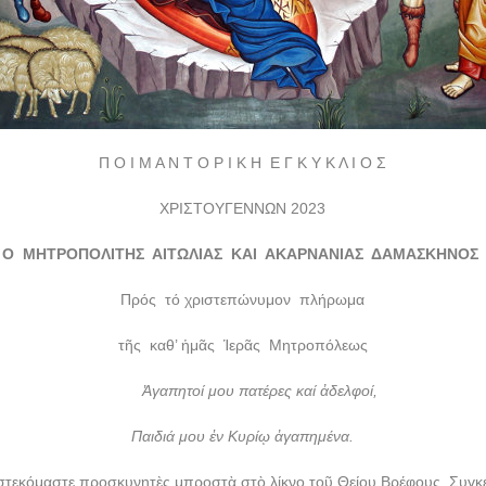
Π Ο Ι Μ Α Ν Τ Ο Ρ Ι Κ Η Ε Γ Κ Υ Κ Λ Ι Ο Σ
ΧΡΙΣΤΟΥΓΕΝΝΩΝ 2023
Ο ΜΗΤΡΟΠΟΛΙΤΗΣ ΑΙΤΩΛΙΑΣ ΚΑΙ ΑΚΑΡΝΑΝΙΑΣ ΔΑΜΑΣΚΗΝΟΣ
Πρός τό χριστεπώνυμον πλήρωμα
τῆς καθ’ ἡμᾶς Ἱερᾶς Μητροπόλεως
Ἀγαπητοί μου πατέρες καί ἀδελφοί,
Παιδιά μου ἐν Κυρίῳ ἀγαπημένα.
στεκόμαστε προσκυνητὲς μπροστὰ στὸ λίκνο τοῦ Θείου Βρέφους. Συγ