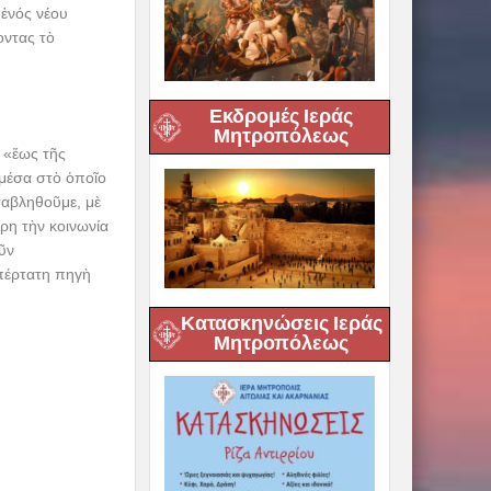
ἑνός νέου
οντας τὸ
Εκδρομές Ιεράς
Μητροπόλεως
 «ἕως τῆς
 μέσα στὸ ὁποῖο
ταβληθοῦμε, μὲ
ηρη τὴν κοινωνία
ῦν
πέρτατη πηγὴ
Κατασκηνώσεις Ιεράς
Μητροπόλεως