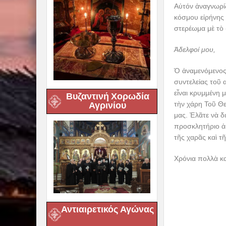
Αὐτόν ἀναγνωρί
κόσμου εἰρήνης 
στερέωμα μὲ τὸ
Ἀδελφοί μου,
Ὁ ἀναμενόμενος
συντελείας τοῦ 
εἶναι κρυμμένη 
Βυζαντινή Χορωδία
Αγρινίου
τὴν χάρη Τοῦ Θεί
μας. Ἐλᾶτε νὰ 
προσκλητήριο ἀ
τῆς χαρᾶς καὶ τ
Χρόνια πολλὰ κα
Αντιαιρετικός Αγώνας