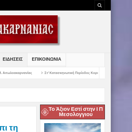
ΕΙΔΗΣΕΙΣ
ΕΠΙΚΟΙΝΩΝΙΑ
ς
Στ’ Κατασκηνωτική Περίοδος Κοριτσιών Γυμνασίου
Παρακλήσεις πρ
Το Άξιον Εστί στην Ι Π
Μεσολογγιου
πι τη