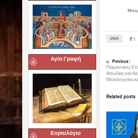
Μπορ
share
0
Αγία Γραφή
Previous :
Ποιμαντικές Επ
Αιτωλίας και Α
Μεσολογγίου κα
Related posts
Εορτολόγιο