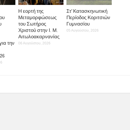
Η εορτή της
Στ’ Κατασκηνωτική
ου
Μεταμορφώσεως
Περίοδος Κοριτσιών
υ
του Σωτήρος
Γυμνασίου
Χριστού στην Ι. Μ.
05 Αυγούστου, 2026
Αιτωλοακαρνανίας
ια την
06 Αυγούστου, 2026
26
26