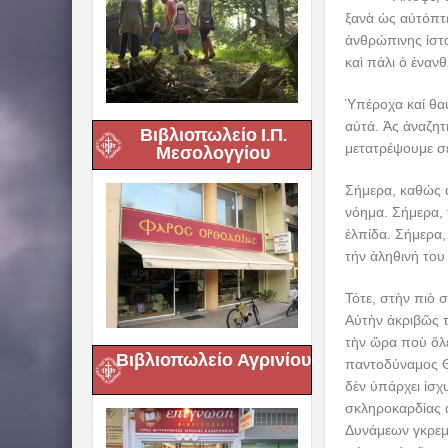
ξανὰ ὡς αὐτόπτε
ἀνθρώπινης ἱστο
καὶ πάλι ὁ ἐναν
Ὑπέροχα καί θα
αὐτά. Ἀς ἀναζητ
Βιβλιοπωλείο Ι.Π.
μετατρέψουμε σέ
Μεσολογγίου
Σήμερα, καθώς ἀ
νόημα. Σήμερα, 
ἐλπίδα. Σήμερα,
τήν ἀληθινή του
Τότε, στὴν πιὸ 
Αὐτὴν ἀκριβῶς τ
τὴν ὥρα ποὺ ὅλε
Βιβλιοπωλείο Αγρινίου
παντοδύναμος Θε
δὲν ὑπάρχει ἰσχ
σκληροκαρδίας 
Δυνάμεων γκρεμί