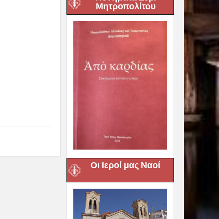
Μητροπολίτου
Οι Ιεροί μας Ναοί