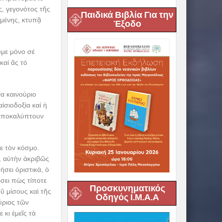
, γεγονότος τῆς
Παιδικά Βιβλία Για την
υμένης, κτυπᾷ
Έξοδο
ῦμε μόνο σέ
καί ἄς τό
α καινούριο
ἰσιοδοξία καί ἡ
 ἀποκαλύπτουν
ε τὸν κόσμο.
, αὐτὴν ἀκριβῶς
σει ὁριστικά, ὁ
σει πὼς τίποτε
Προσκυνηματικός
ῦ μίσους καὶ τῆς
Οδηγός Ι.Μ.Α.Α
ύριος τῶν
κι ἐμεῖς τὰ