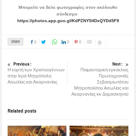
Μπορείτε να δείτε φωτογραφίες στον ακόλουθο
σύνδεσμο
https://photos.app.goo.gl/KdPZNYS4DxQYDd5F9
share
0
0
0
Previous :
Next :
Η εορτή των Χριστουγέννων
Ποιμαντορική εγκύκλιος
στην Ιερά Μητρόπολη
Πρωτοχρονιάς
Αιτωλίας και Ακαρνανίας
Σεβασμιωτάτου
Μητροπολίτου Αιτωλίας και
Ακαρνανίας κκ Δαμασκηνού
Related posts