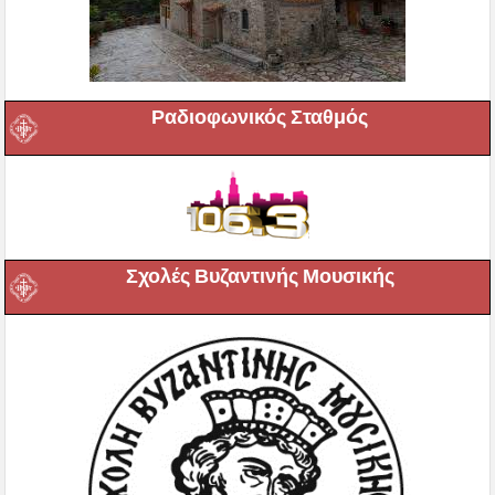
Ραδιοφωνικός Σταθμός
Σχολές Βυζαντινής Μουσικής