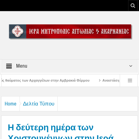
Menu
ων στην Αμβρακιά Θέρμου
Αναστάσιμος Εσπερινός στην Παλαιοκαρυά Τριχω
ορφώσεως του Κυρίου
Λειτουργία Γραφείων Ιεράς Μητροπόλεως Αιτωλίας και
Home
Δελτία Τύπου
Η δεύτερη ημέρα των
Χριστουγέννων στην Ιερά