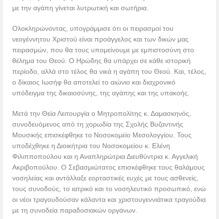
με την αγάπη γίνεται λυτρωτική και σωτήρια.
Ολοκληρώνοντας, υπογράμμισε ότι οι πειρασμοί του
νεογέννητου Χριστού είναι προάγγελος και των δικών μας
πειρασμών, που θα τους υπομείνουμε με εμπιστοσύνη στο
θέλημα του Θεού. Ο Ηρώδης θα υπάρχει σε κάθε ιστορική
περίοδο, αλλά στο τέλος θα νικά η αγάπη του Θεού. Και, τέλος,
ο δίκαιος Ιωσήφ θα αποτελεί το αιώνιο και διαχρονικό
υπόδειγμα της δικαιοσύνης, της αγάπης και της υπακοής.
Μετά την Θεία Λειτουργία ο Μητροπολίτης κ. Δαμασκηνός,
συνοδευόμενος από τη χορωδία της Σχολής Βυζαντινής
Μουσικής επισκέφθηκε το Νοσοκομείο Μεσολογγίου. Τους
υποδέχθηκε η Διοικήτρια του Νοσοκομείου κ. Ελένη
Φιλιπποπούλου και η Αναπληρώτρια Διευθύντρια κ. Αγγελική
Ακριβοπούλου. Ο Σεβασμιώτατος επισκέφθηκε τους θαλάμους
νοσηλείας και αντάλλαξε εορταστικές ευχές με τους ασθενείς,
τους συνοδούς, το ιατρικό και το νοσηλευτικό προσωπικό, ενώ
οι νέοι τραγουδούσαν κάλαντα και χριστουγεννιάτικα τραγούδια
με τη συνοδεία παραδοσιακών οργάνων.