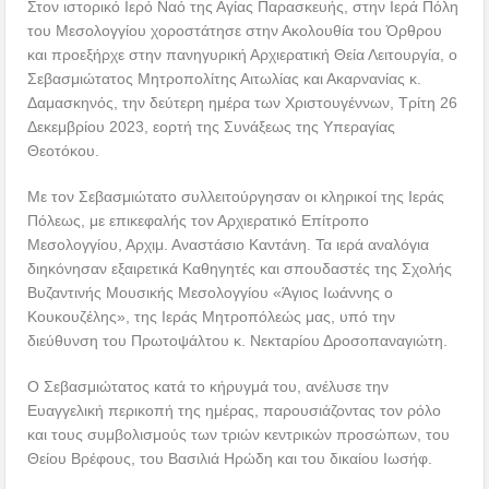
Στον ιστορικό Ιερό Ναό της Αγίας Παρασκευής, στην Ιερά Πόλη
του Μεσολογγίου χοροστάτησε στην Ακολουθία του Όρθρου
και προεξήρχε στην πανηγυρική Αρχιερατική Θεία Λειτουργία, ο
Σεβασμιώτατος Μητροπολίτης Αιτωλίας και Ακαρνανίας κ.
Δαμασκηνός, την δεύτερη ημέρα των Χριστουγέννων, Τρίτη 26
Δεκεμβρίου 2023, εορτή της Συνάξεως της Υπεραγίας
Θεοτόκου.
Με τον Σεβασμιώτατο συλλειτούργησαν οι κληρικοί της Ιεράς
Πόλεως, με επικεφαλής τον Αρχιερατικό Επίτροπο
Μεσολογγίου, Αρχιμ. Αναστάσιο Καντάνη. Τα ιερά αναλόγια
διηκόνησαν εξαιρετικά Καθηγητές και σπουδαστές της Σχολής
Βυζαντινής Μουσικής Μεσολογγίου «Άγιος Ιωάννης ο
Κουκουζέλης», της Ιεράς Μητροπόλεώς μας, υπό την
διεύθυνση του Πρωτοψάλτου κ. Νεκταρίου Δροσοπαναγιώτη.
Ο Σεβασμιώτατος κατά το κήρυγμά του, ανέλυσε την
Ευαγγελική περικοπή της ημέρας, παρουσιάζοντας τον ρόλο
και τους συμβολισμούς των τριών κεντρικών προσώπων, του
Θείου Βρέφους, του Βασιλιά Ηρώδη και του δικαίου Ιωσήφ.