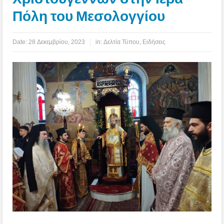
Πόλη του Μεσολογγίου
Date:
28 Δεκεμβρίου, 2023
in:
Δελτία Τύπου
,
Ειδήσεις