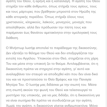
αγάπη του Θεού, η ειρήνη και η καταλλαγή. Η αγάπη του Θεού
στηρίζει τον κάθε άνθρωπο, όπως στήριξε τους αγίους, τους
και τους μάρτυρες που βρέθηκαν μπροστά στον Ηρώδη της
κάθε ιστορικής περιόδου. Όπως στήριξε όλους τους
χριστιανούς, κληρικούς, λαϊκούς, μοναχούς, μοναχές που
απειλήθηκαν, αλλά δεν πρόδωσαν την πίστη τους και
παρέμειναν έως θανάτου αμετακίνητοι στην ομολογιακή τους
διάθεση.
Ο Μνήστωρ Ιωσήφ αποτελεί το παράδειγμα της δικαιοσύνης.
Δεν εξετάζει το θέλημα του Θεού και δεν επεξεργάζεται την
εντολή του Αγγέλου. Υπακούει στον Θεό, στηρίζεται στη χάρη
Του και μέσα στην υπακοή ζει το θαύμα. Αντιλαμβάνεται, ότι η
δικαιοσύνη πρέπει να στηριχτεί στην αγάπη, γι’ αυτό και
αναλαμβάνει τον σταυρό να αποδεχθεί κάτι που δεν είναι δικό
του και να προστατεύσει το Θείο Βρέφος και την Παναγία
Μητέρα Του. Ο Ιωσήφ μας διδάσκει με την σιωπή του. Μέσα
στη σιωπή ακούει την φωνή του Θεού και τελεσιουργεί το
μυστήριο της υπακοής, για να μας διδάξει, ότι η δικαιοσύνη για
να είναι σωτήρια θα πρέπει να συνδυάζεται με την αγάπη.
Χωρίς την αγάπη, η δικαιοσύνη γίνεται ανθρωποκτόνα. Μόνο