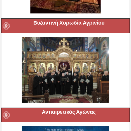
Βυζαντινή Χορωδία Αγρινίου
Αντιαιρετικός Αγώνας