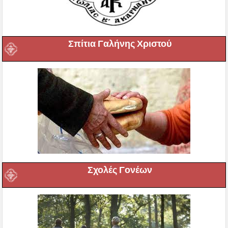
Σπίτια Γαλήνης Χριστού
Σχολές Γονέων