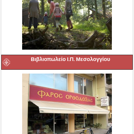
Βιβλιοπωλείο Ι.Π. Μεσολογγίου