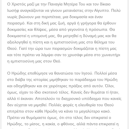
Ο Χριστός μαζί με την Παναγία Μητέρα Του και τον δίκαιο
Ιωσήφ αναγκάζονται να γίνουν μετανάστες στην Αίγυπτο. Πολύ
νωρίς βιώνουν μια περιπέτεια, μια δοκιμασία και έναν
πειρασμό. Και στη δική μας ζωή, αργά ή γρήγορα θα έρθουν
δοκιμασίες και θλίψεις, μέσα από γεγονότα ή πρόσωπα. Θα
δοκιμαστεί η υπομονή μας, θα μετρηθεί η δύναμή μας και θα
αξιολογηθεί η πίστη και η εμπιστοσύνη μας στο θέλημα του
Θεού. Γιατί την ώρα των πειρασμών δοκιμάζεται η πίστη μας
και τότε πρέπει να λάμψει σαν το χρυσάφι μέσα στο χωνευτήρι
η εμπιστοσύνη μας στον Θεό.
Ο Ηρώδης επεθύμησε να θανατώσει τον Ιησού. Πολλοί μέσα
στο διάβα της ιστορίας μιμήθηκαν το παράδειγμα του Ηρώδη
και οδηγήθηκαν και σε χειρότερες πράξεις από αυτόν. Όλοι,
όμως, είχαν το ίδιο σκοτεινό τέλος. Κανείς δεν θυμάται τί ήταν,
αλλά τί έκαναν. Αποτελούν το διαχρονικό υπόδειγμα που κανείς
δεν εύχεται να μιμηθεί. Πολλές φορές η ελευθερία του Θεού
επιτρέπει στον κάθε Ηρώδη να κάνει το μεγαλύτερο κακό.
Πρέπει να θυμόμαστε όμως, ότι στο τέλος δεν επικρατεί ο
Ηρώδης, το μίσος, η κακία, ο φθόνος, αλλά πάντα επικρατεί η