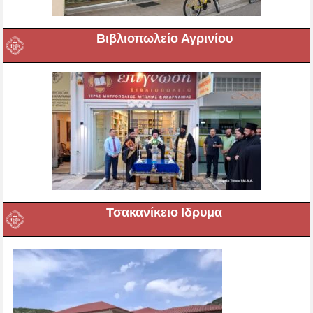
Βιβλιοπωλείο Αγρινίου
Τσακανίκειο Ιδρυμα