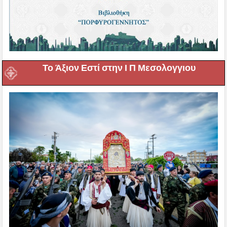
Το Άξιον Εστί στην Ι Π Μεσολογγιου