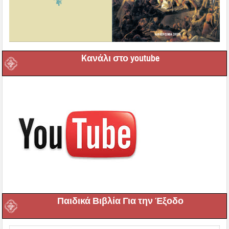
Kανάλι στο youtube
Παιδικά Βιβλία Για την Έξοδο