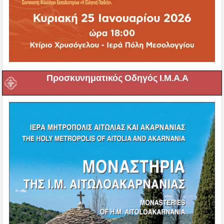
Προσκυνηματικός Οδηγός Ι.Μ.Α.Α