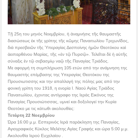
Τῇ 25η του μηνός Νοεμβρίου, ἡ ἀναμνήσις τῆς θαυμαστῆς
διασώσεως ἐκ τῆς γρίπης τῆς κῶμης Παναιτωλίου Τριχωνῖδος,
διὰ πρεσβειῶν τῆς Ὑπεραγίας Δεσποίνης ἡμῶν Θεοτόκου καὶ
ἀειπαρθένου Μαρίας, τῆς «ἐν τῷ Πυρσῷ». Τελεῖται δὲ ἡ αὐτῆς
σύναξις ἐν τῷ σεβασμίῳ ναῷ τῆς Παναγίας Τριάδος.
Με αφορμή τη συμπλήρωση 105 ετών από την ανάμνηση της
θαυμαστής επέμβασης της Υπεραγίας Θεοτόκου της
Προυσιωτισσης και την απαλλαγή της πόλης μας από την
φονική γρίπη του 1918, η ενορία Ι. Ναού Αγίας Τριάδος
Παναιτωλίου, έχοντας αντίγραφο της Ιεράς Εικόνος της
Παναγίας Προυσιώτισσας, υμνεί και δοξολογεί την Κυρία
Θεοτόκο με τις κάτωθι ακολουθίες:
Τετάρτη 22 Νοεμβρίου
Ώρα 16:00 μ.μ. Εσπερινός Ιερά παράκληση της Παναγίας,
Αγιογραφικός Κύκλος Μελέτης Αγίας Γραφής και ώρα 5:00 μ.μ.
Ακολουθία Ιερού Ευχελαίου .