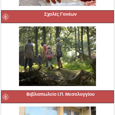
Σχολές Γονέων
Βιβλιοπωλείο Ι.Π. Μεσολογγίου