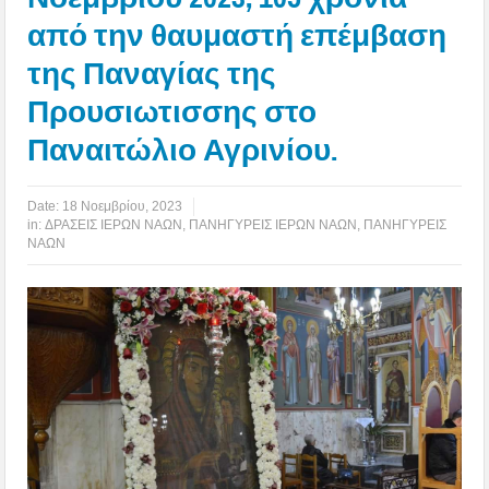
από την θαυμαστή επέμβαση
της Παναγίας της
Προυσιωτισσης στο
Παναιτώλιο Αγρινίου.
Date:
18 Νοεμβρίου, 2023
in:
ΔΡΑΣΕΙΣ ΙΕΡΩΝ ΝΑΩΝ
,
ΠΑΝΗΓΥΡΕΙΣ ΙΕΡΩΝ ΝΑΩΝ
,
ΠΑΝΗΓΥΡΕΙΣ
ΝΑΩΝ