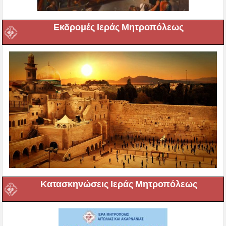
Εκδρομές Ιεράς Μητροπόλεως
Κατασκηνώσεις Ιεράς Μητροπόλεως