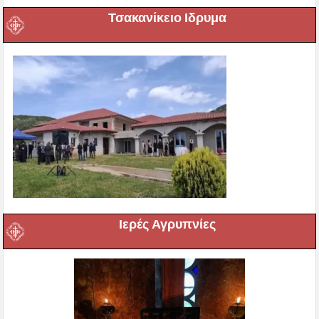
Τσακανίκειο Ιδρυμα
Ιερές Αγρυπνίες