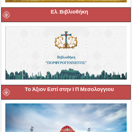
Ελ. Βιβλιοθήκη
Το Άξιον Εστί στην Ι Π Μεσολογγιου