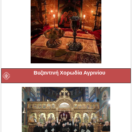
Βυζαντινή Χορωδία Αγρινίου