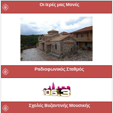
Οι Ιερές μας Μονές
Ραδιοφωνικός Σταθμός
Σχολές Βυζαντινής Μουσικής