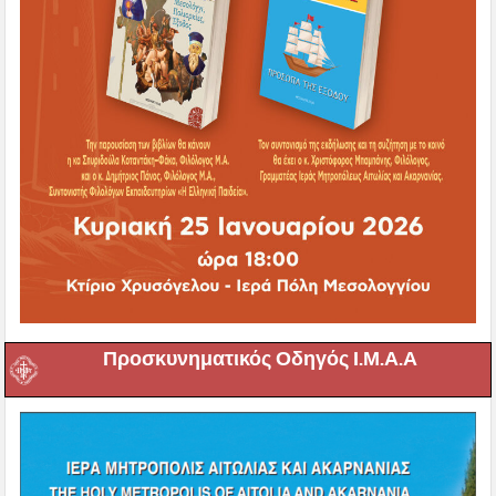
Προσκυνηματικός Οδηγός Ι.Μ.Α.Α