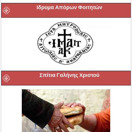
Ιδρυμα Απόρων Φοιτητών
Σπίτια Γαλήνης Χριστού