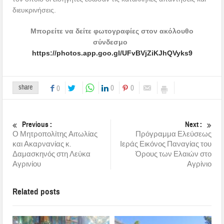
διευκρινήσεις.
Μπορείτε να δείτε φωτογραφίες στον ακόλουθο
σύνδεσμο
https://photos.app.goo.gl/UFvBVjZiKJhQVyks9
share
0
0
0
Previous :
Next :
Ο Μητροπολίτης Αιτωλίας
Πρόγραμμα Ελεύσεως
και Ακαρνανίας κ.
Ιεράς Εικόνος Παναγίας του
Δαμασκηνός στη Λεύκα
Όρους των Ελαιών στο
Αγρινίου
Αγρίνιο
Related posts