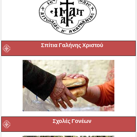
Σπίτια Γαλήνης Χριστού
Σχολές Γονέων