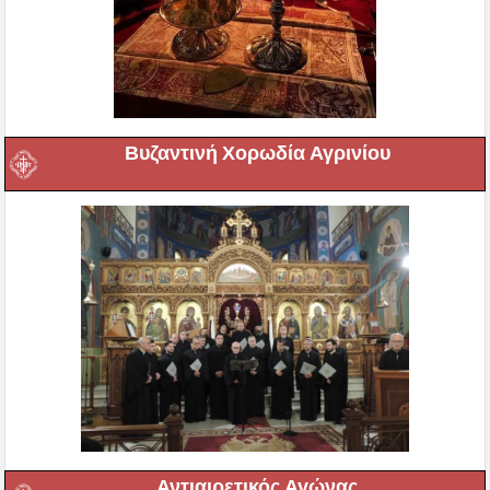
Βυζαντινή Χορωδία Αγρινίου
Αντιαιρετικός Αγώνας