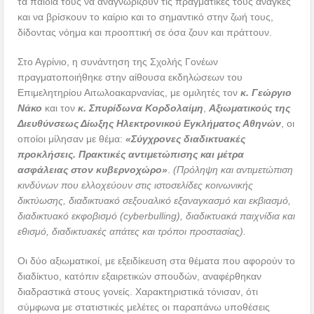
τα παιδιά τους να αναγνωρίζουν τις πραγματικές τους ανάγκες
και να βρίσκουν το καίριο και το σημαντικό στην ζωή τους,
δίδοντας νόημα και προοπτική σε όσα ζουν και πράττουν.
Στο Αγρίνιο, η συνάντηση της Σχολής Γονέων
πραγματοποιήθηκε στην αίθουσα εκδηλώσεων του
Επιμελητηρίου Αιτωλοακαρνανίας, με ομιλητές τον
κ. Γεώργιο
Νάκο
και τον
κ. Σπυρίδωνα Κορδολαίμη
,
Αξιωματικούς της
Διευθύνσεως Δίωξης Ηλεκτρονικού Εγκλήματος Αθηνών
, οι
οποίοι μίλησαν με θέμα:
«Σύγχρονες διαδικτυακές
προκλήσεις. Πρακτικές αντιμετώπισης και μέτρα
ασφάλειας στον κυβερνοχώρο»
.
(Πρόληψη και αντιμετώπιση
κινδύνων που ελλοχεύουν στις ιστοσελίδες κοινωνικής
δικτύωσης, διαδικτυακό σεξουαλικό εξαναγκασμό και εκβιασμό,
διαδικτυακό εκφοβισμό (cyberbulling), διαδικτυακά παιχνίδια και
εθισμό, διαδικτυακές απάτες και τρόποι προστασίας).
Οι δύο αξιωματικοί, με εξειδίκευση στα θέματα που αφορούν το
διαδίκτυο, κατόπιν εξαιρετικών σπουδών, αναφέρθηκαν
διαδραστικά στους γονείς. Χαρακτηριστικά τόνισαν, ότι
σύμφωνα με στατιστικές μελέτες οι παραπάνω υποθέσεις