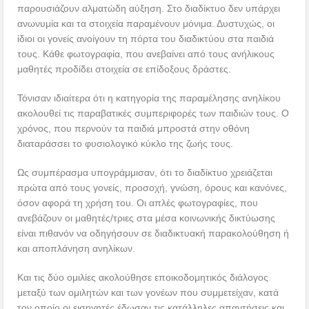
παρουσιάζουν αλματώδη αύξηση. Στο διαδίκτυο δεν υπάρχει
ανωνυμία και τα στοιχεία παραμένουν μόνιμα. Δυστυχώς, οι
ίδιοι οι γονείς ανοίγουν τη πόρτα του διαδικτύου στα παιδιά
τους. Κάθε φωτογραφία, που ανεβαίνει από τους ανήλικους
μαθητές προδίδει στοιχεία σε επίδοξους δράστες.
Τόνισαν ιδιαίτερα ότι η κατηγορία της παραμέλησης ανηλίκου
ακολουθεί τις παραβατικές συμπεριφορές των παιδιών τους. Ο
χρόνος, που περνούν τα παιδιά μπροστά στην οθόνη
διαταράσσει το φυσιολογικό κύκλο της ζωής τους.
Ως συμπέρασμα υπογράμμισαν, ότι το διαδίκτυο χρειάζεται
πρώτα από τους γονείς, προσοχή, γνώση, όρους και κανόνες,
όσον αφορά τη χρήση του. Οι απλές φωτογραφίες, που
ανεβάζουν οι μαθητές/τριες στα μέσα κοινωνικής δικτύωσης
είναι πιθανόν να οδηγήσουν σε διαδικτυακή παρακολούθηση ή
και αποπλάνηση ανηλίκων.
Και τις δύο ομιλίες ακολούθησε εποικοδομητικός διάλογος
μεταξύ των ομιλητών και των γονέων που συμμετείχαν, κατά
τον οποίο οι εισηγητές έδωσαν τις κατάλληλες απαντήσεις και