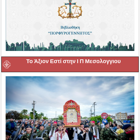
Το Άξιον Εστί στην Ι Π Μεσολογγιου