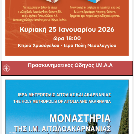
Προσκυνηματικός Οδηγός Ι.Μ.Α.Α