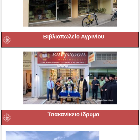
Βιβλιοπωλείο Αγρινίου
Τσακανίκειο Ιδρυμα