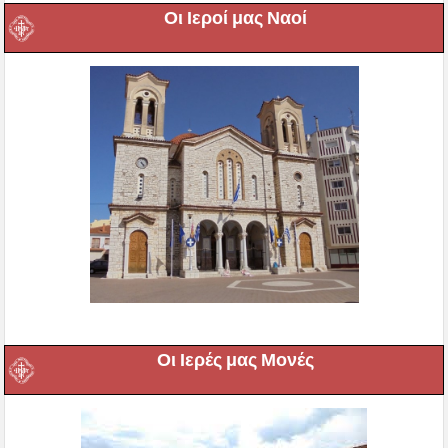
Οι Ιεροί μας Ναοί
Οι Ιερές μας Μονές