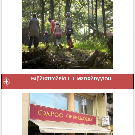
Βιβλιοπωλείο Ι.Π. Μεσολογγίου