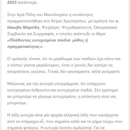
2023
αντίστοιχα.
Στην Ιερά Πόλη του Μεσολογγίου η συνάντηση
πραγματοποιήθηκε στο Κτίριο Χρυσόγελου, με ομιλητή τον
κ.
Ιάκωβο Μαρτίδη
, Ψυχίατρο, Ψυχοθεραπευτή, Οικογενειακό
Σύμβουλο και Συγγραφέα, ο οποίος ανέπτυξε το θέμα:
«Πλάθοντας ευτυχισμένα παιδιά∙ μύθος ή
πραγματικότητα;».
Ο ομιλητής τόνισε, ότι το μεγάλωμα των παιδιών έχει κόπο και
ο κόπος γίνεται μεγαλύτερος, όταν ο γονιός δεν κατέχει τις
απαραίτητες γνώσεις. Γονείς δεν γεννιόμαστε, αλλά γινόμαστε.
Μιλώντας για την ευτυχία υπογράμμισε, ότι υπάρχουν
ευτυχισμένοι άνθρωποι και ευτυχισμένα παιδιά. Στο ερώτημα
αν μπορούμε να γίνουμε ευτυχισμένοι, η απάντηση είναι ναι,
μπορούμε.
Η λέξη ευτυχία είναι μία αρχαία ελληνική λέξη που προέρχεται
από το επίρρημα εὖ, που σημαίνει καλά και το ρήμα τεύχω που
σημαίνει φτιάχνω. Η ευτυχία λοιπόν σμιλεύεται. Για να