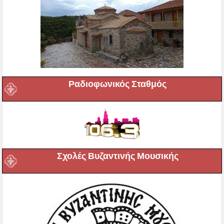
Ραδιοφωνικός Σταθμός
Σχολές Βυζαντινής Μουσικής