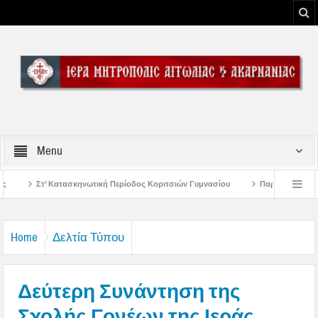
Menu
ή Περίοδος Κοριτσιών Γυμνασίου
Παρακλήσεις πρώτης εβδομάδος Δεκαπεντα
του Μεσολογγίου
Μήνυμα Σεβασμιωτάτου Μητροπολίτου Αιτωλίας και Ακαρναν
Home
Δελτία Τύπου
Δεύτερη Συνάντηση της
Σχολής Γονέων της Ιεράς