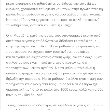
μεγιστοποιήσεις τις πιθανότητες να βιώνεις την ευτυχία ως
ενήλικας, χρειάζονται τα θεμέλια να μπουν στην πρώτη παιδική
ηλικία. Να μπορέσουν οι γονείς να σου μάθουν τί είναι αγάπη.
Να σου μάθουν να χαίρεσαι με το μικρό, το απλό, το ταπεινό,
το καθημερινό, γιατί εκεί κρύβεται η ευτυχία.
Ο κ. Μαρτίδης, κατά την ομιλία του, υπογράμμισε μερικά από
αυτά που οι γονείς επιβάλλεται να διδάξουν τα παιδιά τους
στην πρώτη παιδική ηλικία. Να τα μάθουν να μοιράζονται, να
προσφέρουν, να ευχαριστούν τους ανθρώπους και να
καλλιεργούν μία ευχαριστιακή στάση ζωής. Να τα διδάξουν, ότι
ο πλούτος μας είναι η ποιότητα των σχέσεων και όχι η
ποσότητα των υλικών αγαθών. Να τα μάθουν ποιά είναι η
ουσία της ζωής και να μην εστιάζουν μόνο στην περί την ουσία,
δηλαδή την περιουσία. Να τα μάθουν, ότι άλλο είναι η τιμή των
πραγμάτων και άλλο η αξία τους. Το ρολόι των 20 ευρώ έχει
διαφορετική τιμή από το ρολόι των 1000 ευρώ, αλλά και τα δύο
κάνουν την ίδια δουλειά.
Τέλος, υπογράμμισε ιδιαίτερα, ότι οφείλουν οι γονείς να μάθουν