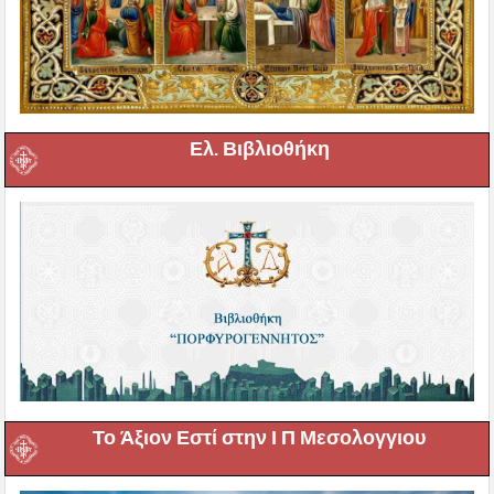
Ελ. Βιβλιοθήκη
Το Άξιον Εστί στην Ι Π Μεσολογγιου