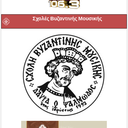
Σχολές Βυζαντινής Μουσικής