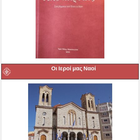
Οι Ιεροί μας Ναοί