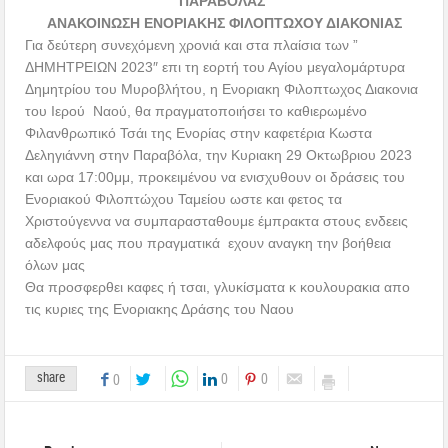
ΠΑΡΑΒΟΛΑΣ
ΑΝΑΚΟΙΝΩΣΗ ΕΝΟΡΙΑΚΗΣ ΦΙΛΟΠΤΩΧΟΥ ΔΙΑΚΟΝΙΑΣ
Για δεύτερη συνεχόμενη χρονιά και στα πλαίσια των ”
ΔΗΜΗΤΡΕΙΩΝ 2023″ επι τη εορτή του Αγίου μεγαλομάρτυρα
Δημητρίου του Μυροβλήτου, η Ενοριακη Φιλοπτωχος Διακονια
του Ιερού Ναού, θα πραγματοποιήσει το καθιερωμένο
Φιλανθρωπικό Τσάι της Ενορίας στην καφετέρια Κωστα
Δεληγιάννη στην Παραβόλα, την Κυριακη 29 Οκτωβριου 2023
και ωρα 17:00μμ, προκειμένου να ενισχυθουν οι δράσεις του
Ενοριακού Φιλοπτώχου Ταμείου ωστε και φετος τα
Χριστούγεννα να συμπαρασταθουμε έμπρακτα στους ενδεεις
αδελφούς μας που πραγματικά εχουν αναγκη την βοήθεια
όλων μας
Θα προσφερθει καφες ή τσαι, γλυκίσματα κ κουλουρακια απο
τις κυριες της Ενοριακης Δράσης του Ναου
share
0
0
0