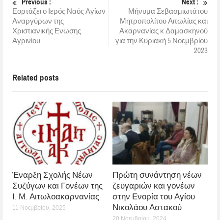
Previous :
Next :
Εορτάζει ο Ιερός Ναός Αγίων
Μήνυμα Σεβασμιωτάτου
Αναργύρων της
Μητροπολίτου Αιτωλίας και
Χριστιανικής Ενωσης
Ακαρνανίας κ Δαμασκηνού
Αγρινίου
για την Κυριακή 5 Νοεμβρίου
2023
Related posts
Έναρξη Σχολής Νέων
Πρώτη συνάντηση νέων
Συζύγων και Γονέων της
ζευγαριών και γονέων
Ι. Μ. Αιτωλοακαρνανίας
στην Ενορία του Αγίου
Νικολάου Αστακού
11 Νοεμβρίου, 2025
20 Νοεμβρίου, 2024