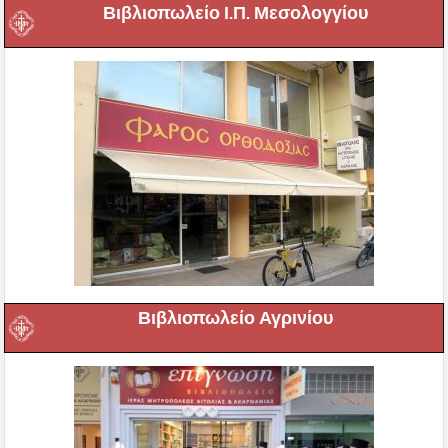
Βιβλιοπωλείο Ι.Π. Μεσολογγίου
Βιβλιοπωλείο Αγρινίου