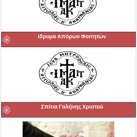
Ιδρυμα Απόρων Φοιτητών
Σπίτια Γαλήνης Χριστού