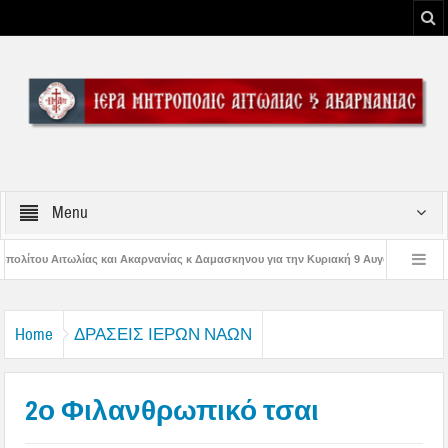
Menu
νίας κ Δαμασκηνου για την Κυριακή 9 Αυγούστου 2026
Η εορτή της Μεταμορ
 Παναγίας
Δέηση υπέρ των πυροσβεστών και των πυροπλήκτων στην Ι. Μ. Α
Home
ΔΡΑΣΕΙΣ ΙΕΡΩΝ ΝΑΩΝ
2ο Φιλανθρωπικό τσαι