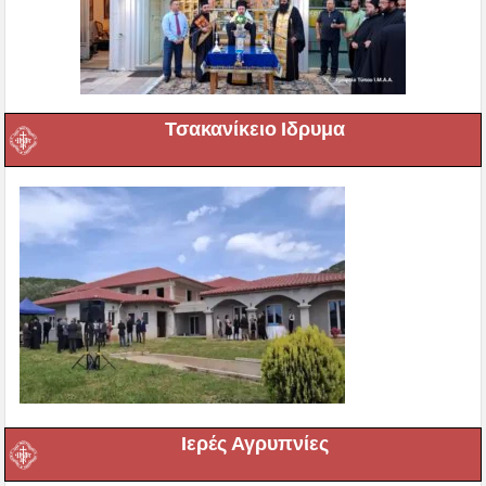
Τσακανίκειο Ιδρυμα
Ιερές Αγρυπνίες