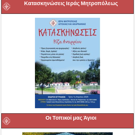
Κατασκηνώσεις Ιεράς Μητροπόλεως
Οι Τοπικοί μας Άγιοι