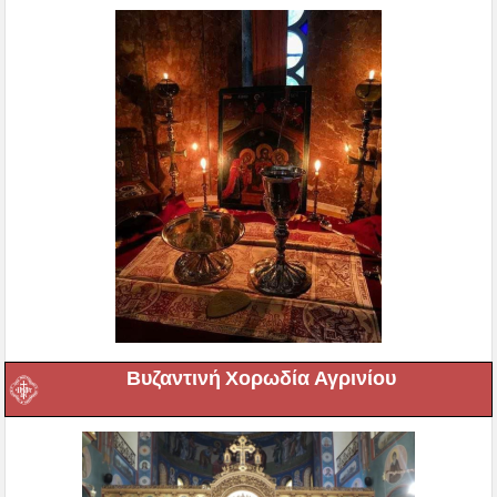
Βυζαντινή Χορωδία Αγρινίου