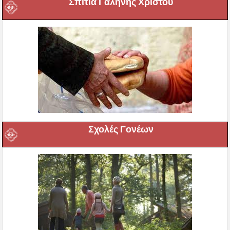
Σπίτια Γαλήνης Χριστού
Σχολές Γονέων