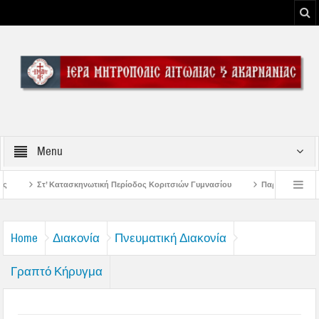
Menu
κή Περίοδος Κοριτσιών Γυμνασίου
Παρακλήσεις πρώτης εβδομάδος Δεκαπεντ
 του Μεσολογγίου
Μήνυμα Σεβασμιωτάτου Μητροπολίτου Αιτωλίας και Ακαρνα
Home
Διακονία
Πνευματική Διακονία
Γραπτό Κήρυγμα