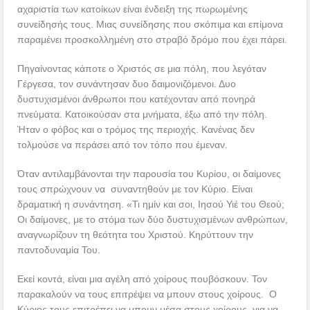
αχαριστία των κατοίκων είναι ένδειξη της πωρωμένης
συνείδησής τους. Μιας συνείδησης που σκόπιμα και επίμονα
παραμένει προσκολλημένη στο στραβό δρόμο που έχει πάρει.
Πηγαίνοντας κάποτε ο Χριστός σε μια πόλη, που λεγόταν
Γέργεσα, τον συνάντησαν δυο δαιμονιζόμενοι. Δυο
δυστυχισμένοι άνθρωποι που κατέχονταν από πονηρά
πνεύματα. Κατοικούσαν στα μνήματα, έξω από την πόλη.
Ήταν ο φόβος και ο τρόμος της περιοχής. Κανένας δεν
τολμούσε να περάσει από τον τόπο που έμεναν.
Όταν αντιλαμβάνονται την παρουσία του Κυρίου, οι δαίμονες
τους σπρώχνουν να συναντηθούν με τον Κύριο. Είναι
δραματική η συνάντηση. «Τι ημίν και σοι, Ιησού Υιέ του Θεού;
Οι δαίμονες, με το στόμα των δύο δυστυχισμένων ανθρώπων,
αναγνωρίζουν τη θεότητα του Χριστού. Κηρύττουν την
παντοδυναμία Του.
Εκεί κοντά, είναι μια αγέλη από χοίρους πουβόσκουν. Τον
παρακαλούν να τους επιτρέψει να μπουν στους χοίρους. Ο
Κύριος τους επιτρέπει να μπουν μέσα στους χοίρους, για να