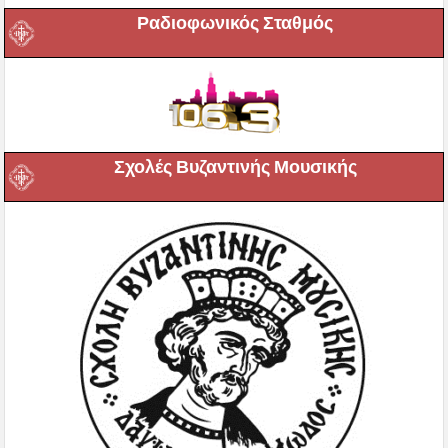
Ραδιοφωνικός Σταθμός
Σχολές Βυζαντινής Μουσικής