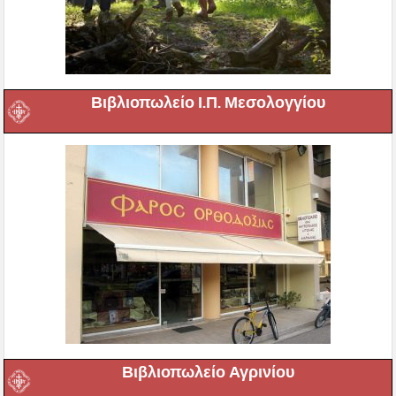
Βιβλιοπωλείο Ι.Π. Μεσολογγίου
Βιβλιοπωλείο Αγρινίου