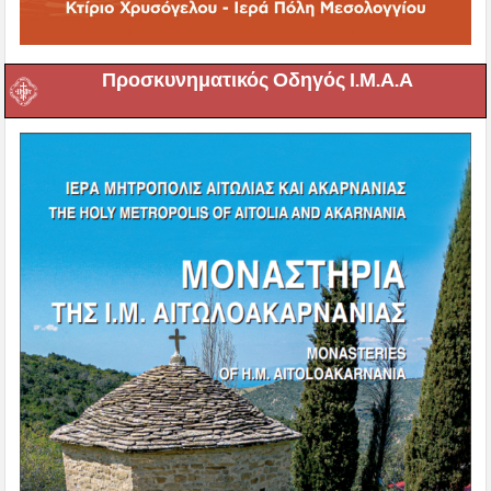
Προσκυνηματικός Οδηγός Ι.Μ.Α.Α