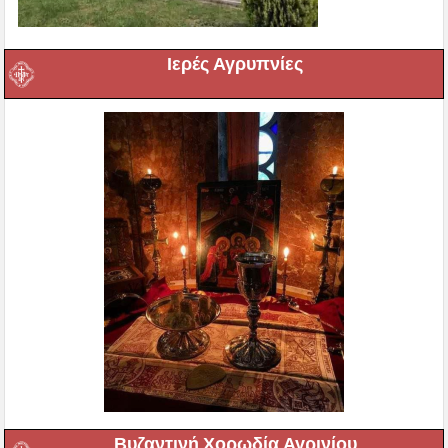
Ιερές Αγρυπνίες
Βυζαντινή Χορωδία Αγρινίου