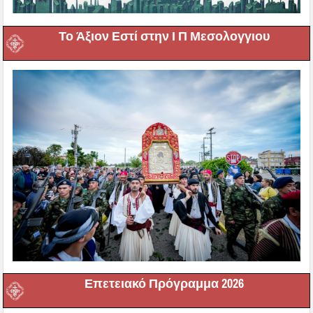
Το Άξιον Εστί στην Ι Π Μεσολογγιου
Επετειακό Πρόγραμμα 2026