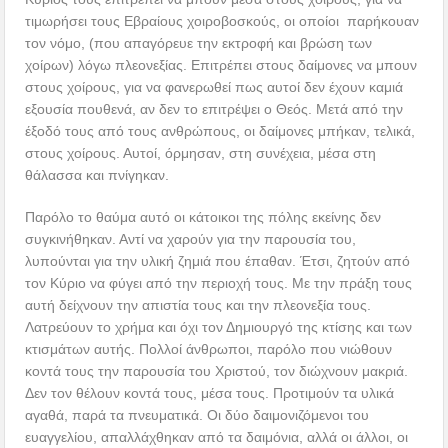
τιμωρήσει τους Εβραίους χοιροβοσκούς, οι οποίοι παρήκουαν
τον νόμο, (που απαγόρευε την εκτροφή και βρώση των
χοίρων) λόγω πλεονεξίας. Επιτρέπει στους δαίμονες να μπουν
στους χοίρους, για να φανερωθεί πως αυτοί δεν έχουν καμιά
εξουσία πουθενά, αν δεν το επιτρέψει ο Θεός. Μετά από την
έξοδό τους από τους ανθρώπους, οι δαίμονες μπήκαν, τελικά,
στους χοίρους. Αυτοί, όρμησαν, στη συνέχεια, μέσα στη
θάλασσα και πνίγηκαν.
Παρόλο το θαύμα αυτό οι κάτοικοι της πόλης εκείνης δεν
συγκινήθηκαν. Αντί να χαρούν για την παρουσία του,
λυπούνται για την υλική ζημιά που έπαθαν. Έτσι, ζητούν από
τον Κύριο να φύγει από την περιοχή τους. Με την πράξη τους
αυτή δείχνουν την απιστία τους και την πλεονεξία τους.
Λατρεύουν το χρήμα και όχι τον Δημιουργό της κτίσης και των
κτισμάτων αυτής. Πολλοί άνθρωποι, παρόλο που νιώθουν
κοντά τους την παρουσία του Χριστού, τον διώχνουν μακριά.
Δεν τον θέλουν κοντά τους, μέσα τους. Προτιμούν τα υλικά
αγαθά, παρά τα πνευματικά. Οι δύο δαιμονιζόμενοι του
ευαγγελίου, απαλλάχθηκαν από τα δαιμόνια, αλλά οι άλλοι, οι