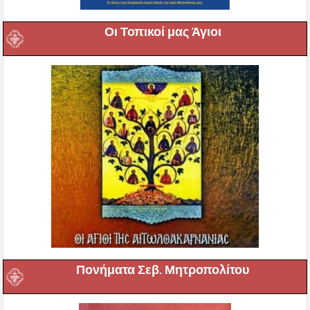
Οι Τοπικοί μας Άγιοι
Πονήματα Σεβ. Μητροπολίτου