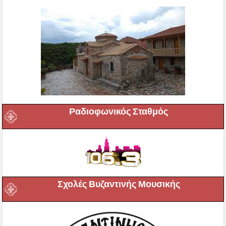
Ραδιοφωνικός Σταθμός
Σχολές Βυζαντινής Μουσικής