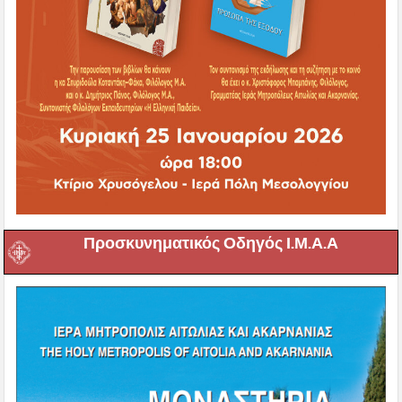
Προσκυνηματικός Οδηγός Ι.Μ.Α.Α