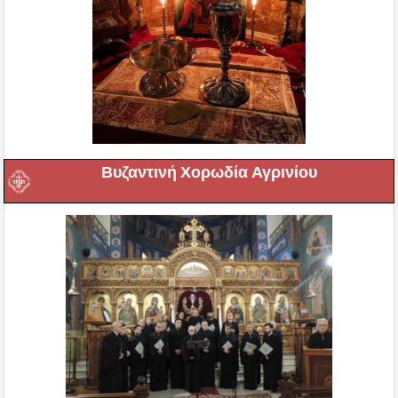
Βυζαντινή Χορωδία Αγρινίου