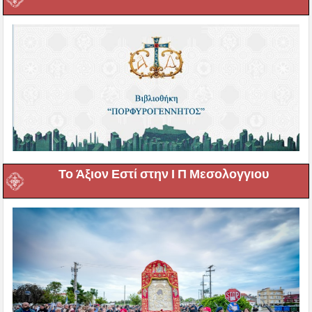
Το Άξιον Εστί στην Ι Π Μεσολογγιου