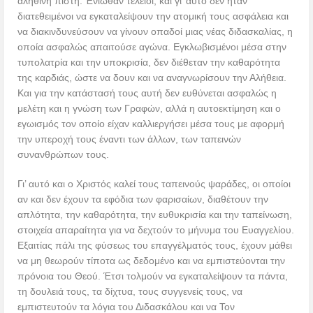
αληθινή πίστη. Ένιωθαν τέλειοι, και γι’ αυτό δεν ήταν
διατεθειμένοι να εγκαταλείψουν την ατομική τους ασφάλεια και
να διακινδυνεύσουν να γίνουν οπαδοί μιας νέας διδασκαλίας, η
οποία ασφαλώς απαιτούσε αγώνα. Εγκλωβισμένοι μέσα στην
τυπολατρία και την υποκρισία, δεν διέθεταν την καθαρότητα
της καρδιάς, ώστε να δουν και να αναγνωρίσουν την Αλήθεια.
Και για την κατάστασή τους αυτή δεν ευθύνεται ασφαλώς η
μελέτη και η γνώση των Γραφών, αλλά η αυτοεκτίμηση και ο
εγωισμός τον οποίο είχαν καλλιεργήσει μέσα τους με αφορμή
την υπεροχή τους έναντι των άλλων, των ταπεινών
συνανθρώπων τους.
Γι’ αυτό και ο Χριστός καλεί τους ταπεινούς ψαράδες, οι οποίοι
αν και δεν έχουν τα εφόδια των φαρισαίων, διαθέτουν την
απλότητα, την καθαρότητα, την ευθυκρισία και την ταπείνωση,
στοιχεία απαραίτητα για να δεχτούν το μήνυμα του Ευαγγελίου.
Εξαιτίας πάλι της φύσεως του επαγγέλματός τους, έχουν μάθει
να μη θεωρούν τίποτα ως δεδομένο και να εμπιστεύονται την
πρόνοια του Θεού. Έτσι τολμούν να εγκαταλείψουν τα πάντα,
τη δουλειά τους, τα δίχτυα, τους συγγενείς τους, να
εμπιστευτούν τα λόγια του Διδασκάλου και να Τον