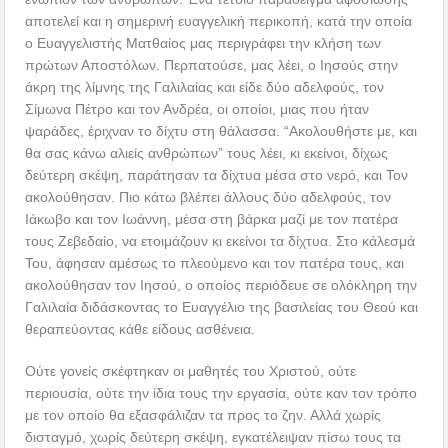
αποτελεί και η σημερινή ευαγγελική περικοπή, κατά την οποία
ο Ευαγγελιστής Ματθαίος μας περιγράφει την κλήση των
πρώτων Αποστόλων. Περπατούσε, μας λέει, ο Ιησούς στην
άκρη της λίμνης της Γαλιλαίας και είδε δύο αδελφούς, τον
Σίμωνα Πέτρο και τον Ανδρέα, οι οποίοι, μιας που ήταν
ψαράδες, έριχναν το δίχτυ στη θάλασσα. “Ακολουθήστε με, και
θα σας κάνω αλιείς ανθρώπων” τους λέει, κι εκείνοι, δίχως
δεύτερη σκέψη, παράτησαν τα δίχτυα μέσα στο νερό, και Τον
ακολούθησαν. Πιο κάτω βλέπει άλλους δύο αδελφούς, τον
Ιάκωβο και τον Ιωάννη, μέσα στη βάρκα μαζί με τον πατέρα
τους Ζεβεδαίο, να ετοιμάζουν κι εκείνοι τα δίχτυα. Στο κάλεσμά
Του, άφησαν αμέσως το πλεούμενο και τον πατέρα τους, και
ακολούθησαν τον Ιησού, ο οποίος περιόδευε σε ολόκληρη την
Γαλιλαία διδάσκοντας το Ευαγγέλιο της βασιλείας του Θεού και
θεραπεύοντας κάθε είδους ασθένεια.
Ούτε γονείς σκέφτηκαν οι μαθητές του Χριστού, ούτε
περιουσία, ούτε την ίδια τους την εργασία, ούτε καν τον τρόπο
με τον οποίο θα εξασφάλιζαν τα προς το ζην. Αλλά χωρίς
δισταγμό, χωρίς δεύτερη σκέψη, εγκατέλειψαν πίσω τους τα