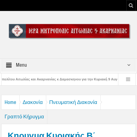
Menu
ανίας κ Δαμασκηνου για την Κυριακή 9 Αυγούστου 2026
Η εορτή της Μεταμο
ς Παναγίας
Δέηση υπέρ των πυροσβεστών και των πυροπλήκτων στην Ι. Μ. 
Home
Διακονία
Πνευματική Διακονία
Γραπτό Κήρυγμα
Κηρυγμα Κυριακής Β΄