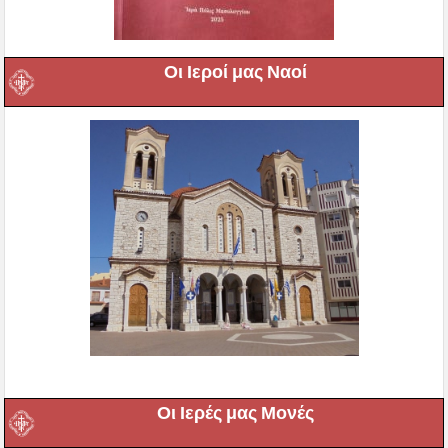
Οι Ιεροί μας Ναοί
Οι Ιερές μας Μονές