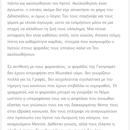
πάντα και ακολούθησαν τον Ιησού. Ακολούθησαν έναν
άγνωστο, ο οποίος ακόμα δεν είχε αποκτήσει τη φήμη του
Διδασκάλου, κι όμως ο λόγος Του τους σαγήνεψε και τους
γέμισε με τέτοια σιγουριά, ώστε να τολμήσουν μέσα σε μια
στιγμή να αλλάξουν τη ζωή τους ολόκληρη. Μια τέτοια
απόφαση δεν είναι καθόλου απλή, ούτε εύκολη. Απαιτεί τόλμη,
πίστη και καθαρότητα καρδιάς, στοιχεία που αναγνωρίζει ο
Ιησούς στους ψαράδες τους οποίους καλεί να Τον
ακολουθήσουν.
Σε αντίθεση με τους φαρισαίους, οι ψαράδες της Γενησαρέτ
δεν έχουν εντρυφήσει στο Μωσαϊκό νόμο, δεν γνωρίζουν
πολλά για τις Γραφές, δεν ασχολούνται σχολαστικά με την
τήρηση των κανόνων που έχουν επιβάλλει οι νομομαθείς. Οι
γραμματείς και οι φαρισαίοι μπορεί να γνώριζαν το Νόμο,
ωστόσο η υπερηφάνεια τους και η ασφάλεια που ένοιωθαν
εξαιτίας των γνώσεών τους και της διακεκριμένης θέσης τους
στην εβραϊκή κοινωνία, δεν τους επέτρεψε να αναγνωρίσουν
στο πρόσωπο του Ιησού τον Λυτρωτή του κόσμου, τον
αναμενόμενο Μεσσία. Διέθεταν γνώση, αλλά τους έλλειπε η