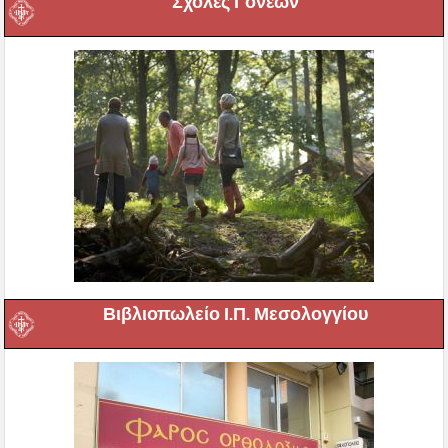
Σχολές Γονέων
Βιβλιοπωλείο Ι.Π. Μεσολογγίου