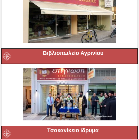
Βιβλιοπωλείο Αγρινίου
Τσακανίκειο Ιδρυμα