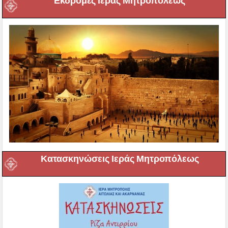
Εκδρομές Ιεράς Μητροπόλεως
Κατασκηνώσεις Ιεράς Μητροπόλεως