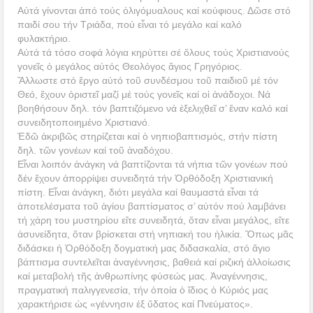
Αὐτά γίνονται ἀπό τούς ὀλιγόμυαλους καί κούφιους. Δῶσε στό
παιδί σου τήν Τριάδα, πού εἶναι τό μεγάλο καί καλό
φυλακτήριο.
Αὐτά τά τόσο σοφά λόγια κηρύττει σέ ὅλους τούς Χριστιανούς
γονεῖς ὁ μεγάλος αὐτός Θεολόγος ἅγιος Γρηγόριος.
Ἄλλωστε στό ἔργο αὐτό τοῦ συνδέσμου τοῦ παιδιοῦ μέ τόν
Θεό, ἔχουν ὁριστεῖ μαζί μέ τούς γονεῖς καί οἱ ἀνάδοχοι. Νά
βοηθήσουν δηλ. τόν βαπτιζόμενο νά ἐξελιχθεῖ σ’ ἕναν καλό καί
συνειδητοποιημένο Χριστιανό.
Ἐδῶ ἀκριβῶς στηρίζεται καί ὁ νηπιοβαπτισμός, στήν πίστη
δηλ. τῶν γονέων καί τοῦ ἀναδόχου.
Εἶναι λοιπόν ἀνάγκη νά βαπτίζονται τά νήπια τῶν γονέων πού
δέν ἔχουν ἀπορρίψει συνειδητά τήν Ὀρθόδοξη Χριστιανική
πίστη. Εἶναι ἀνάγκη, διότι μεγάλα καί θαυμαστά εἶναι τά
ἀποτελέσματα τοῦ ἁγίου βαπτίσματος σ’ αὐτόν πού λαμβάνει
τή χάρη του μυστηρίου εἴτε συνειδητά, ὅταν εἶναι μεγάλος, εἴτε
ἀσυνείδητα, ὅταν βρίσκεται στή νηπιακή του ἡλικία. Ὅπως μᾶς
διδάσκει ἡ Ὀρθόδοξη δογματική μας διδασκαλία, στό ἅγιο
βάπτισμα συντελεῖται ἀναγέννησις, βαθειά καί ριζική ἀλλοίωσις
καί μεταβολή τῆς ἀνθρωπίνης φύσεώς μας. Ἀναγέννησις,
πραγματική παλιγγενεσία, τήν ὁποία ὁ ἴδιος ὁ Κύριός μας
χαρακτήρισε ὡς «γέννησιν ἐξ ὕδατος καί Πνεύματος».