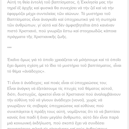
Αὐτή τη θεία ἐντολή τοῦ βαπτίσματος, ἡ Ἐκκλησία μας τήν
τηρεῖ ἐξ ἀρχῆς καί φυσικά θα συνεχίσει νά τήν ζεῖ καί νά τήν
ἐφαρμόζει μέχρι συντελείας τῶν αἰώνων. Τό μυστήριο τοῦ
Βαπτίσματος εἶναι ἀναγκαῖο καί ὑποχρεωτικό γιά τή σωτηρία
τῶν ἀνθρώπων, γι’ αὐτό καί δέν ἀμφισβητεῖται ἀπό κανέναν
πιστό Χριστιανό, πού γνωρίζει ἔστω καί στοιχειωδῶς κάποια
πράγματα τῆς Χριστιανικῆς ζωῆς.
***
Ἐκεῖνο ὅμως γιά τό ὁποῖο χρειάζεται νά μιλήσουμε καί τό ὁποῖο
ἔχει ἄμεση σχέση μέ τό ἴδιο τό μυστήριο τοῦ βαπτίσματος, εἶναι
τό θέμα «ἀνάδοχος».
Τί εἶναι ὁ ἀνάδοχος; καί ποιές εἶναι οἱ ὑποχρεώσεις του;
Εἶναι ἀνάγκη νά ἐξετάσουμε τίς πτυχές τοῦ θέματος αὐτοῦ,
διότι, δυστυχῶς, ἀρκετοί εἶναι οἱ Χριστιανοί πού ἀναλαμβάνουν
τήν εὐθύνη τοῦ νά γίνουν ἀνάδοχοι (νονοί), χωρίς νά
γνωρίζουν τίς σοβαρές ὑποχρεώσεις καί εὐθύνες πού
συνεπάγεται ἡ πράξη τους αὐτή, νομίζοντας ὅτι τό νά βαπτίσει
κανείς ἕνα παιδί ἤ ἕναν μεγάλο ἄνθρωπο, αὐτό δέν εἶναι παρά
μιά κοινωνική ἐκδήλωση, πού σκοπό ἔχει νά συνδέσει
περισσότερο φιλικά τίς οἰκογένειες καί τούς ἀνθρώπους.