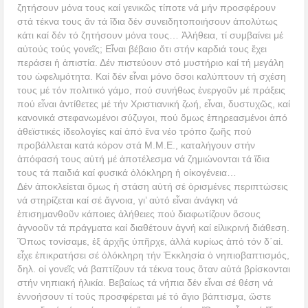
ζητήσουν μόνα τους καί γενικῶς τίποτε νά μήν προσφέρουν
στά τέκνα τους ἄν τά ἴδια δέν συνειδητοποιήσουν ἀπολύτως
κάτι καί δέν τό ζητήσουν μόνα τους… Ἀλήθεια, τί συμβαίνει μέ
αὐτούς τούς γονεῖς; Εἶναι βέβαιο ὅτι στήν καρδιά τους ἔχει
περάσει ἡ ἀπιστία. Δέν πιστεύουν στό μυστήριο καί τή μεγάλη
του ὠφελιμότητα. Καί δέν εἶναι μόνο ὅσοι καλύπτουν τή σχέση
τους μέ τόν πολιτικό γάμο, πού συνήθως ἐνεργοῦν μέ πράξεις
πού εἶναι ἀντίθετες μέ τήν Χριστιανική ζωή, εἶναι, δυστυχῶς, καί
κανονικά στεφανωμένοι σύζυγοι, πού ὅμως ἐπηρεασμένοι ἀπό
ἀθεϊστικές ἰδεολογίες καί ἀπό ἕνα νέο τρόπο ζωῆς πού
προβάλλεται κατά κόρον στά Μ.Μ.Ε., καταλήγουν στήν
ἀπόφασή τους αὐτή μέ ἀποτέλεσμα νά ζημιώνονται τά ἴδια
τους τά παιδιά καί φυσικά ὁλόκληρη ἡ οἰκογένεια…
Δέν ἀποκλείεται ὅμως ἡ στάση αὐτή σέ ὁρισμένες περιπτώσεις
νά στηρίζεται καί σέ ἄγνοια, γι’ αὐτό εἶναι ἀνάγκη νά
ἐπισημανθοῦν κάποιες ἀλήθειες πού διαφωτίζουν ὅσους
ἀγνοοῦν τά πράγματα καί διαθέτουν ἁγνή καί εἰλικρινή διάθεση.
Ὅπως τονίσαμε, ἐξ άρχῆς ὑπῆρχε, ἀλλά κυρίως ἀπό τόν δ΄αἰ.
εἶχε ἐπικρατήσει σέ ὁλόκληρη τήν Ἐκκλησία ὁ νηπιοβαπτισμός,
δηλ. οἱ γονεῖς νά βαπτίζουν τά τέκνα τους ὅταν αὐτά βρίσκονται
στήν νηπιακή ἡλικία. Βεβαίως τά νήπια δέν εἶναι σέ θέση νά
ἐννοήσουν τί τούς προσφέρεται μέ τό ἅγιο βάπτισμα, ὥστε