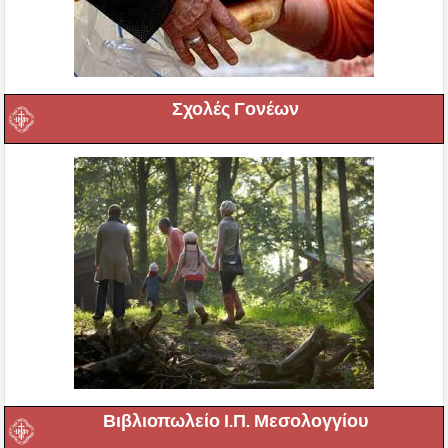
Σχολές Γονέων
Βιβλιοπωλείο Ι.Π. Μεσολογγίου