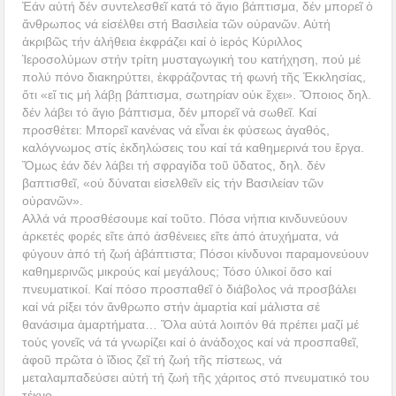
Ἐάν αὐτή δέν συντελεσθεῖ κατά τό ἅγιο βάπτισμα, δέν μπορεῖ ὁ
ἄνθρωπος νά εἰσέλθει στή Βασιλεία τῶν οὐρανῶν. Αὐτή
ἀκριβῶς τήν ἀλήθεια ἐκφράζει καί ὁ ἱερός Κύριλλος
Ἱεροσολύμων στήν τρίτη μυσταγωγική του κατήχηση, πού μέ
πολύ πόνο διακηρύττει, ἐκφράζοντας τή φωνή τῆς Ἐκκλησίας,
ὅτι «εἴ τις μή λάβῃ βάπτισμα, σωτηρίαν οὐκ ἔχει». Ὅποιος δηλ.
δέν λάβει τό ἅγιο βάπτισμα, δέν μπορεῖ νἀ σωθεῖ. Καί
προσθέτει: Μπορεῖ κανένας νά εἶναι ἐκ φύσεως ἀγαθός,
καλόγνωμος στίς ἐκδηλώσεις του καί τά καθημερινά του ἔργα.
Ὅμως ἐάν δέν λάβει τή σφραγίδα τοῦ ὕδατος, δηλ. δέν
βαπτισθεῖ, «οὐ δύναται εἰσελθεῖν εἰς τήν Βασιλείαν τῶν
οὐρανῶν».
Αλλά νά προσθέσουμε καί τοῦτο. Πόσα νήπια κινδυνεύουν
ἀρκετές φορές εἴτε ἀπό ἀσθένειες εἴτε ἀπό ἀτυχήματα, νά
φύγουν ἀπό τή ζωή ἀβάπτιστα; Πόσοι κίνδυνοι παραμονεύουν
καθημερινῶς μικρούς καί μεγάλους; Τόσο ὑλικοί ὅσο καί
πνευματικοί. Καί πόσο προσπαθεῖ ὁ διάβολος νά προσβάλει
καί νά ρίξει τόν ἄνθρωπο στήν ἁμαρτία καί μάλιστα σέ
θανάσιμα ἁμαρτήματα… Ὅλα αὐτά λοιπόν θά πρέπει μαζί μέ
τούς γονεῖς νά τά γνωρίζει καί ὁ ἀνάδοχος καί νά προσπαθεῖ,
ἀφοῦ πρῶτα ὁ ἴδιος ζεῖ τή ζωή τῆς πίστεως, νά
μεταλαμπαδεύσει αὐτή τή ζωή τῆς χάριτος στό πνευματικό του
τέκνο.