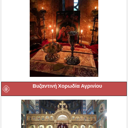
Βυζαντινή Χορωδία Αγρινίου