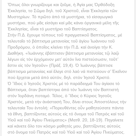
Ὅπως ὅλοι γνωρίζουμε και ζοῦμε, ἡ Ἁγία μας Ὀρθόδοξη
Ἐκκλησία, το Σῶμα δηλ. τοῦ Χριστοῦ, εἶναι Ἐκκλησία τῶν
Μυστηρίων. Τό πρῶτο ἀπό τά μυστήρια, τό εἰσαγωγικό
μυστήριο, πού μᾶς εἰσάγει καί μᾶς κάνει ὀργανικά μέλη τῆς
Ἐκκλησίας, εἶναι τό μυστήριο τοῦ Βαπτίσματος.
Στήν Π.Δ. ἔχουμε τύπους τοῦ πραγματικοῦ Βαπτίσματος, μέ
τελευταῖο τό βάπτισμα μετανοίας τοῦ ἁγίου Ἰωάννου τοῦ
Προδρόμου, ὁ ὁποῖος κλείνει τήν Π.Δ. καί ἀνοίγει τήν Κ.
Διαθήκη. «Ἰωάννης ἐβάπτισεν βάπτισμα μετανοίας τῷ λαῷ
λέγων εἰς τόν ἐρχόμενον μετ’ αὐτόν ἵνα πιστεύσωσιν, τοῦτ’
ἔστιν εἰς τόν Ἰησοῦν» (Πράξ. 19,4). Ὁ Ἰωάννης βάπτισε
βάπτισμα μετανοίας καί ἔλεγε στό λαό νά πιστεύουν σ’ Ἐκεῖνον
πού ἔρχεται μετά ἀπό αὐτόν, δηλ. στόν Ἰησοῦ Χριστό.
Ὁ Ἴδιος ὁ Ἰησοῦς Χριστός μέ τό παράδειγμά Του ἁγίασε τό
Βάπτισμα, ὅταν βαπτίστηκε ἀπό τόν Ἰωάννη τόν Βαπτιστή
στόν Ἰορδάνη ποταμό. Τέλος, ὁ Ἴδιος ὁ Κύριος Ἰησοῦς
Χριστός, μετά τήν ἀνάστασή Του, δίνει στους Ἀποστόλους τήν
τελευταία Του ἐντολή: «Πορευθέντες οὖν μαθητεύσατε πάντα
τά ἔθνη, βαπτίζοντες αὐτούς εἰς τό ὄνομα τοῦ Πατρός καί τοῦ
Υἱοῦ καί τοῦ Ἁγίου Πνεύματος» (Ματθ. 20, 18-19). Πηγαίνετε
καί κάνετε ὅλο τον κόσμο μαθητές μου, βαπτίζοντες αὐτούς
στό ὄνομα τοῦ Πατρός καί τοῦ Υἱοῦ καί τοῦ Ἁγίου Πνεύματος.