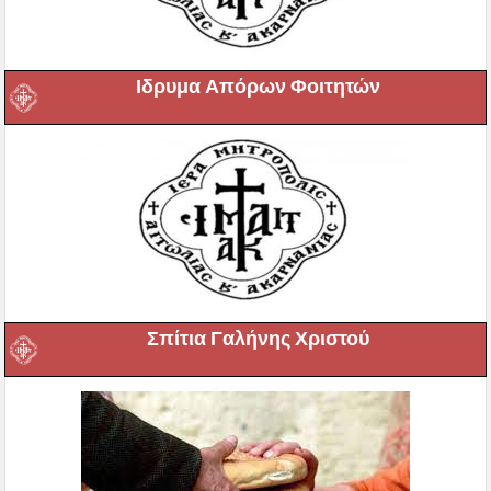
Ιδρυμα Απόρων Φοιτητών
Σπίτια Γαλήνης Χριστού