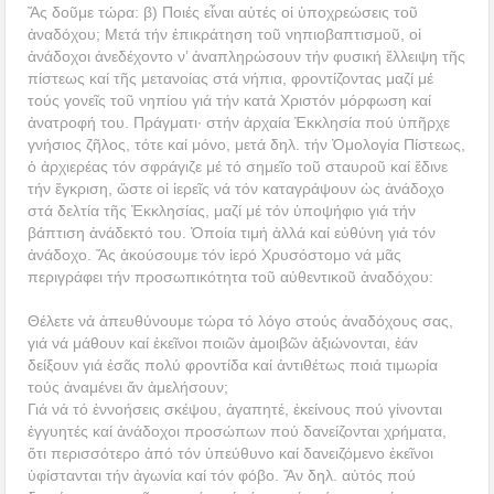
Ἄς δοῦμε τώρα: β) Ποιές εἶναι αὐτές οἱ ὑποχρεώσεις τοῦ
ἀναδόχου; Μετά τήν ἐπικράτηση τοῦ νηπιοβαπτισμοῦ, οἱ
ἀνάδοχοι ἀνεδέχοντο ν’ ἀναπληρώσουν τήν φυσική ἔλλειψη τῆς
πίστεως καί τῆς μετανοίας στά νήπια, φροντίζοντας μαζί μέ
τούς γονεῖς τοῦ νηπίου γιά τήν κατά Χριστόν μόρφωση καί
ἀνατροφή του. Πράγματι· στήν ἀρχαία Ἐκκλησία πού ὑπῆρχε
γνήσιος ζῆλος, τότε καί μόνο, μετά δηλ. τήν Ὁμολογία Πίστεως,
ὁ ἀρχιερέας τόν σφράγιζε μέ τό σημεῖο τοῦ σταυροῦ καί ἔδινε
τήν ἔγκριση, ὥστε οἱ ἱερεῖς νά τόν καταγράψουν ὡς ἀνάδοχο
στά δελτία τῆς Ἐκκλησίας, μαζί μέ τόν ὑποψήφιο γιά τήν
βάπτιση ἀνάδεκτό του. Ὁποία τιμή ἀλλά καί εὐθύνη γιά τόν
ἀνάδοχο. Ἄς ἀκούσουμε τόν ἱερό Χρυσόστομο νά μᾶς
περιγράφει τήν προσωπικότητα τοῦ αὐθεντικοῦ ἀναδόχου:
Θέλετε νά ἀπευθύνουμε τώρα τό λόγο στούς ἀναδόχους σας,
γιά νά μάθουν καί ἐκεῖνοι ποιῶν ἀμοιβῶν ἀξιώνονται, ἐάν
δείξουν γιά ἐσᾶς πολύ φροντίδα καί ἀντιθέτως ποιά τιμωρία
τούς ἀναμένει ἄν ἀμελήσουν;
Γιά νά τό ἐννοήσεις σκέψου, ἀγαπητέ, ἐκείνους πού γίνονται
ἐγγυητές καί ἀνάδοχοι προσώπων πού δανείζονται χρήματα,
ὅτι περισσότερο ἀπό τόν ὑπεύθυνο καί δανειζόμενο ἐκεῖνοι
ὑφίστανται τήν ἀγωνία καί τόν φόβο. Ἄν δηλ. αὐτός πού