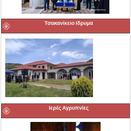
Τσακανίκειο Ιδρυμα
Ιερές Αγρυπνίες