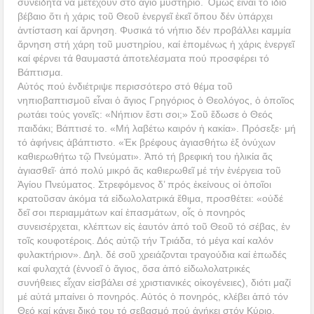
συνειδητά νά μετέχουν στό ἅγιο μυστήριο. Ὅμως εἶναι τό ἴδιο
βέβαιο ὅτι ἡ χάρις τοῦ Θεοῦ ἐνεργεῖ ἐκεῖ ὅπου δέν ὑπάρχει
ἀντίσταση καί ἄρνηση. Φυσικά τό νήπιο δέν προβάλλει καμμία
ἄρνηση στή χάρη τοῦ μυστηρίου, καί ἑπομένως ἡ χάρις ἐνεργεῖ
καί φέρνει τά θαυμαστά ἀποτελέσματα πού προσφέρει τό
Βάπτισμα.
Αὐτός πού ἐνδιέτριψε περισσότερο στό θέμα τοῦ
νηπιοβαπτισμοῦ εἶναι ὁ ἅγιος Γρηγόριος ὁ Θεολόγος, ὁ ὁποῖος
ρωτάει τούς γονεῖς: «Νήπιον ἔστι σοι;» Σοῦ ἔδωσε ὁ Θεός
παιδάκι; Βάπτισέ το. «Μή λαβέτω καιρόν ἡ κακία». Πρόσεξε· μή
τό ἀφήνεις ἀβάπτιστο. «Ἐκ βρέφους ἁγιασθήτω ἐξ ὀνύχων
καθιερωθήτω τῷ Πνεύματι». Ἀπό τή βρεφική του ἡλικία ἄς
ἁγιασθεῖ· ἀπό πολύ μικρό ἄς καθιερωθεῖ μέ τήν ἐνέργεια τοῦ
Ἁγίου Πνεύματος. Στρεφόμενος δ’ πρός ἐκείνους οἱ ὁποῖοι
κρατοῦσαν ἀκόμα τά εἰδωλολατρικά ἔθιμα, προσθέτει: «οὐδέ
δεῖ σοι περιαμμάτων καί ἐπασμάτων, οἷς ὁ πονηρός
συνεισέρχεται, κλέπτων εἰς ἑαυτόν ἀπό τοῦ Θεοῦ τό σέβας, ἐν
τοῖς κουφοτέροις. Δός αὐτῷ τήν Τριάδα, τό μέγα καί καλόν
φυλακτήριον». Δηλ. δέ σοῦ χρειάζονται τραγούδια καί ἐπωδές
καί φυλαχτά (ἐννοεῖ ὁ ἅγιος, ὅσα ἀπό εἰδωλολατρικές
συνήθειες εἶχαν εἰσβάλει σέ χριστιανικές οἰκογένειες), διότι μαζί
μέ αὐτά μπαίνει ὁ πονηρός. Αὐτός ὁ πονηρός, κλέβει ἀπό τόν
Θεό καί κάνει δικό του τό σεβασμό πού ἀνήκει στόν Κύριο.