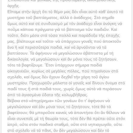
ἀρχῆς.
Εἴπαμε στήν ἀρχή ὅτι τό θέμα μας δέν εἶναι αὐτό καθ’ ἑαυτό τό
μυστήριο τοῦ βαπτίσματος, ἀλλά ὁ ἀνάδοχος. Στό σημεῖο
ὅμως αὐτό καί σέ συνδυασμό μέ τόν ἀνάδοχο εἶναι ἀνάγκη νά
ποῦμε κάποια πράγματα γιά τό βάπτισμα τῶν παιδιῶν. Καί
τοῦτο, διότι μέσα στά τόσα πολλά καί παράδοξα τῆς ἐποχῆς
μας, βλέπουμε καί τοῦτο· νά ὑπάρχουν γονεῖς πού ἀποκτοῦν
ἕνα ἤ καί περισσότερα παιδιά, καί νά ἀρνοῦνται νά τά
βαπτίσουν. Τά ἀφήνουν νά μεγαλώσουν ἀβάπτιστα μέ τή
δικαιολογία, νά μεγαλώσουν καί ἄν μόνα τους τό ζητήσουν,
τότε τά βαφτίζουμε. Ἔτσι ὑπάρχουν σήμερα παιδιά
οἰκογενειῶν, κυρίως σέ μεγάλες πόλεις, πού πηγαίνουν στό
σχολεῖο, καί ὅμως δέν ἔχουν δεχθεῖ τήν χάρη τοῦ ἁγίου
μυστηρίου. Προχωροῦν μάλιστα οἱ γονεῖς καί δίνουν ὄνομα στό
παιδί τους ἤ στά παιδιά τους, χωρίς ὅμως αὐτά νά περάσουν
ἀπό τά ἁγιασμένα ὕδατα τῆς κολυμβήθρας.
Βέβαια στό «ἐπιχείρημα» τῶν γονέων ὅτι τ’ ἀφήνουν νά
μεγαλώσουν καί ἐάν μόνα τους τό ζητήσουν, τότε θά τά
βαφτίσουν, θά μποροῦσε κανείς νά ἀπαντήσει ὅτι ἄν θέλουν νά
εἶναι συνεπεῖς μέ τή θεωρία τους, τότε δέν θά πρέπει οὔτε στόν
ἰατρό, οὔτε στόν παιδικό σταθμό, οὔτε στό νηπιαγωγεῖο, οὔτε
στό σχολεῖο νά τά πᾶνε, ἄν δέν μεγαλώσουν καί δέν τό