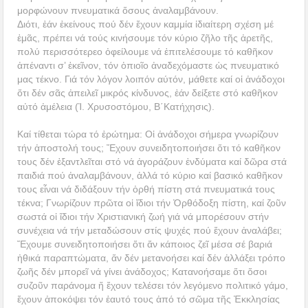
μορφώνουν πνευματικά ὅσους ἀναλαμβάνουν.
Διότι, ἐάν ἐκείνους πού δέν ἔχουν καμμία ἰδιαίτερη σχέση μέ
ἐμᾶς, πρέπει νά τούς κινήσουμε τόν κύριο ζῆλο τῆς ἀρετῆς,
πολύ περισσότερεο ὀφείλουμε νά ἐπιτελέσουμε τό καθῆκον
ἀπέναντι σ’ ἐκεῖνον, τόν ὁπιοῖο ἀναδεχόμαστε ὡς πνευματικό
μας τέκνο. Γιά τόν λόγον λοιπόν αύτόν, μάθετε καί οἱ ἀνάδοχοι
ὅτι δέν σᾶς ἀπειλεῖ μικρός κίνδυνος, ἐάν δείξετε στό καθῆκον
αὐτό ἀμέλεια (Ἰ. Χρυσοστόμου, Β΄Κατήχησις).
Καί τίθεται τώρα τό ἐρώτημα: Οἱ ἀνάδοχοι σήμερα γνωρίζουν
τήν ἀποστολή τους; Ἔχουν συνειδητοποιήσει ὅτι τό καθῆκον
τους δέν ἐξαντλεῖται στό νά ἀγοράζουν ἐνδύματα καί δῶρα στά
παιδιά πού ἀναλαμβάνουν, ἀλλά τό κύριο καί βασικό καθῆκον
τους εἶναι νά διδάξουν τήν ὀρθή πίστη στά πνευματικά τους
τέκνα; Γνωρίζουν πρῶτα οἱ ἴδιοι τήν Ὀρθόδοξη πίστη, καί ζοῦν
σωστά οἱ ἴδιοι τήν Χριστιανική ζωή γιά νά μπορέσουν στήν
συνέχεια νά τήν μεταδώσουν στίς ψυχές πού ἔχουν ἀναλάβει;
Ἔχουμε συνειδητοποιήσει ὅτι ἄν κάποιος ζεῖ μέσα σέ βαριά
ἠθικά παραπτώματα, ἄν δέν μετανοήσει καί δέν ἀλλάξει τρόπο
ζωῆς δέν μπορεῖ νά γίνει ἀνάδοχος; Κατανοήσαμε ὅτι ὅσοι
συζοῦν παράνομα ἤ ἔχουν τελέσει τόν λεγόμενο πολιτικό γάμο,
ἔχουν ἀποκόψει τόν ἑαυτό τους ἀπό τό σῶμα τῆς Ἐκκλησίας