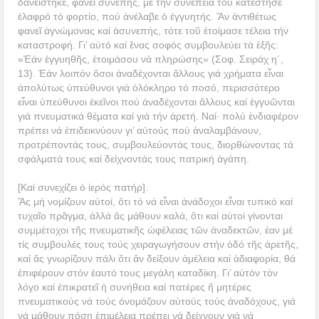
δανείστηκε, φανεῖ συνεπής, μέ τήν συνέπειά του κατέστησε
ἐλαφρό τό φορτίο, πού ἀνέλαβε ὁ ἐγγυητής. Ἄν άντιθέτως
φανεῖ ἀγνώμονας καί ἀσυνεπής, τότε τοῦ ἑτοίμασε τέλεια τήν
καταστροφή. Γι’ αὐτό καί ἕνας σοφός συμβουλεύει τά ἑξῆς:
«Ἐάν ἐγγυηθῆς, ἑτοιμάσου νά πληρώσης» (Σοφ. Σειράχ η΄,
13). Ἐάν λοιπόν ὅσοι ἀναδέχονται ἄλλους γιά χρήματα εἶναι
ἀπολύτως ὑπεύθυνοι γιά ὁλόκληρο τό ποσό, περισσότερο
εἶναι ὑπεύθυνοι ἐκεῖνοι πού ἀναδέχονται ἄλλους καί ἐγγυῶνται
γιά πνευματικά θέματα καί γιά τήν ἀρετή. Ναί· πολύ ἐνδιαφέρον
πρέπει νά ἐπιδεικνύουν γι’ αὐτούς πού ἀναλαμβάνουν,
προτρέποντάς τους, συμβουλεύοντάς τους, διορθώνοντας τά
σφάλματά τους καί δείχνοντάς τους πατρική ἀγάπη.
[Καί συνεχίζει ὁ ἱερός πατήρ].
Ἄς μή νομίζουν αὐτοί, ὅτι τό νά εἶναι ἀνάδοχοι εἶναι τυπικό καί
τυχαῖο πρᾶγμα, ἀλλά ἄς μάθουν καλά, ὅτι καί αὐτοί γίνονται
συμμέτοχοι τῆς πνευματικῆς ὠφέλειας τῶν ἀναδεκτῶν, ἐαν μέ
τίς συμβουλές τους τούς χειραγωγήσουν στήν ὁδό τῆς ἀρετῆς,
καί ἄς γνωρίζουν πάλι ὅτι ἄν δείξουν ἀμέλεια καί ἀδιαφορία, θά
ἐπιφέρουν στόν ἑαυτό τους μεγάλη καταδίκη. Γι’ αὐτόν τόν
λόγο καί ἐπικρατεῖ ἡ συνήθεια καί πατέρες ἤ μητέρες
πνευματικούς νά τούς ὀνομάζουν αὐτούς τούς ἀναδόχους, γιά
νά μάθουν πόση ἐπιμέλεια πρέπει νά δείχνουν γιά νά