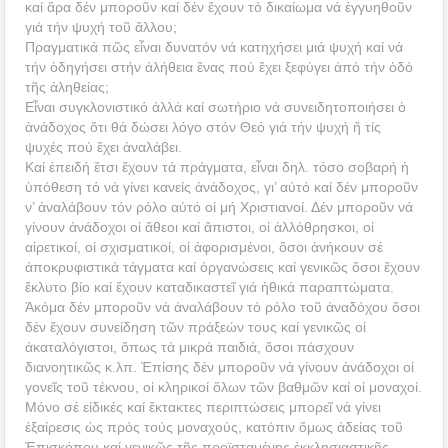
καί ἄρα δέν μποροῦν καί δέν ἔχουν τό δικαίωμα νά ἐγγυηθοῦν
γιά τήν ψυχή τοῦ ἄλλου;
Πραγματικά πῶς εἶναι δυνατόν νά κατηχήσει μιά ψυχή καί νά
τήν ὁδηγήσει στήν ἀλήθεια ἕνας πού ἔχει ξεφύγει ἀπό τήν ὁδό
τῆς ἀληθείας;
Εἶναι συγκλονιστικό ἀλλά καί σωτήριο νά συνειδητοποιήσει ὁ
ἀνάδοχος ὅτι θά δώσει λόγο στόν Θεό γιά τήν ψυχή ἤ τίς
ψυχές πού ἔχει ἀναλάβει.
Καί ἐπειδή ἔτσι ἔχουν τά πράγματα, εἶναι δηλ. τόσο σοβαρή ἡ
ὑπόθεση τό νά γίνει κανείς ἀνάδοχος, γι’ αὐτό καί δέν μποροῦν
ν’ ἀναλάβουν τόν ρόλο αὐτό οἱ μή Χριστιανοί. Δέν μποροῦν νά
γίνουν ἀνάδοχοι οἱ ἄθεοι καί ἄπιστοι, οἱ ἀλλόθρησκοι, οἱ
αἱρετικοί, οἱ σχισματικοί, οἱ ἀφορισμένοι, ὅσοι ἀνήκουν σέ
ἀποκρυφιστικά τάγματα καί ὀργανώσεις καί γενικῶς ὅσοι ἔχουν
ἔκλυτο βίο καί ἔχουν καταδικαστεῖ γιά ἠθικά παραπτώματα.
Ἀκόμα δέν μποροῦν νά ἀναλάβουν τό ρόλο τοῦ ἀναδόχου ὅσοι
δέν ἔχουν συνείδηση τῶν πράξεών τους καί γενικῶς οἱ
ἀκαταλόγιστοι, ὅπως τά μικρά παιδιά, ὅσοι πάσχουν
διανοητικῶς κ.λπ. Ἐπίσης δέν μποροῦν νά γίνουν ἀνάδοχοι οἱ
γονεῖς τοῦ τέκνου, οἱ κληρικοί ὅλων τῶν βαθμῶν καί οἱ μοναχοί.
Μόνο σέ εἰδικές καί ἔκτακτες περιπτώσεις μπορεῖ νά γίνει
ἐξαίρεσις ὡς πρός τούς μοναχούς, κατόπιν ὅμως ἀδείας τοῦ
Ἐπισκόπου καί γενικῶς τῆς προϊσταμένης ἐκκλησιαστικῆς