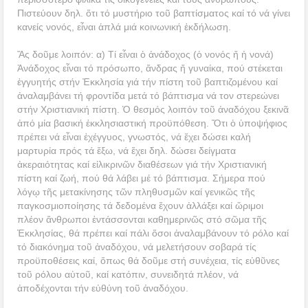
Πιστεύουν δηλ. ὅτι τό μυστήριo τοῦ βαπτίσματος καί τό νά γίνει
κανείς νονός, εἶναι ἁπλά μιά κοινωνική ἐκδήλωση.
Ἄς δοῦμε λοιπόν: α) Τί εἶναι ὁ ἀνάδοχος (ὁ νονός ἤ ἡ νονά)
Ἀνάδοχος εἶναι τό πρόσωπο, ἄνδρας ἤ γυναίκα, πού στέκεται
ἐγγυητής στήν Ἐκκλησία γιά τήν πίστη τοῦ βαπτιζομένου καί
ἀναλαμβάνει τή φροντίδα μετά τό βάπτισμα νά τον στερεώνει
στήν Χριστιανική πίστη. Ὁ θεσμός λοιπόν τοῦ ἀναδόχου ξεκινᾶ
ἀπό μία βασική ἐκκλησιαστική προϋπόθεση. Ὅτι ὁ ὑποψήφιος
πρέπει νά εἶναι ἐχέγγυος, γνωστός, νά ἔχει δώσει καλή
μαρτυρία πρός τά ἔξω, νά ἔχει δηλ. δώσει δείγματα
ἀκεραιότητας καί εἰλικρινῶν διαθέσεων γιά τήν Χριστιανική
πίστη καί ζωή, πού θά λάβει μέ τό βάπτισμα. Σήμερα πού
λόγῳ τῆς μετακίνησης τῶν πληθυσμῶν καί γενικῶς τῆς
παγκοσμιοποίησης τά δεδομένα ἔχουν ἀλλάξει καί ὥριμοι
πλέον ἄνθρωποι ἐντάσσονται καθημερινῶς στό σῶμα τῆς
Ἐκκλησίας, θά πρέπει καί πάλι ὅσοι ἀναλαμβάνουν τό ρόλο καί
τό διακόνημα τοῦ ἀναδόχου, νά μελετήσουν σοβαρά τίς
προϋποθέσεις καί, ὅπως θά δοῦμε στή συνέχεια, τίς εὐθῦνες
τοῦ ρόλου αὐτοῦ, καί κατόπιν, συνειδητά πλέον, νά
ἀποδέχονται τήν εὐθύνη τοῦ ἀναδόχου.