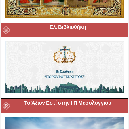
Ελ. Βιβλιοθήκη
Το Άξιον Εστί στην Ι Π Μεσολογγιου