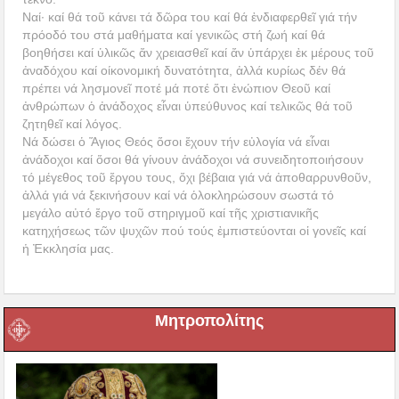
Ναί· καί θά τοῦ κάνει τά δῶρα του καί θά ἐνδιαφερθεῖ γιά τήν
πρόοδό του στά μαθήματα καί γενικῶς στή ζωή καί θά
βοηθήσει καί ὑλικῶς ἄν χρειασθεῖ καί ἄν ὑπάρχει ἐκ μέρους τοῦ
ἀναδόχου καί οίκονομική δυνατότητα, ἀλλά κυρίως δέν θά
πρέπει νά λησμονεῖ ποτέ μά ποτέ ὅτι ἐνώπιον Θεοῦ καί
ἀνθρώπων ὁ ἀνάδοχος εἶναι ὑπεύθυνος καί τελικῶς θά τοῦ
ζητηθεῖ καί λόγος.
Νά δώσει ὁ Ἅγιος Θεός ὅσοι ἔχουν τήν εὐλογία νά εἶναι
ἀνάδοχοι καί ὅσοι θά γίνουν ἀνάδοχοι νά συνειδητοποιήσουν
τό μέγεθος τοῦ ἔργου τους, ὄχι βέβαια γιά νά ἀποθαρρυνθοῦν,
ἀλλά γιά νά ξεκινήσουν καί νά ὁλοκληρώσουν σωστά τό
μεγάλο αὐτό ἔργο τοῦ στηριγμοῦ καί τῆς χριστιανικῆς
κατηχήσεως τῶν ψυχῶν πού τούς ἐμπιστεύονται οἱ γονεῖς καί
ἡ Ἐκκλησία μας.
Μητροπολίτης