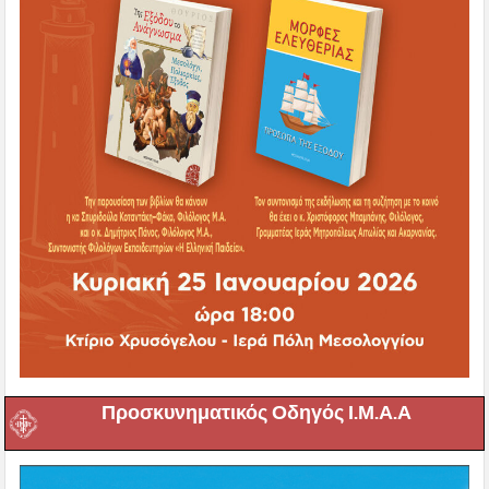
Προσκυνηματικός Οδηγός Ι.Μ.Α.Α