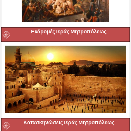
Εκδρομές Ιεράς Μητροπόλεως
Κατασκηνώσεις Ιεράς Μητροπόλεως