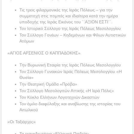
Τις τρεις φιλαρμονικές της Ιεράς Πόλεως – για την
συμμετοχή στις πομπές και ιδιαίτερα κατά την ημέρα
υποδοχής της Ιεράς Εικόνος του ΄΄ΑΞΙΟΝ ΕΣΤΙ΄΄.
Τον Ιστορικό Σύλλογο της Ιεράς Πόλεως Μεσολογγίου
Τον Σύλλογο Γονέων – Κηδεμόνων και Φίλων Αυτιστικών
Ατόμων
«ΑΓΙΟΣ ΑΡΣΕΝΙΟΣ Ο ΚΑΠΠΑΔΟΚΗΣ»
Την Βυρωνική Εταιρία της Ιεράς Πόλεως Μεσολογγίου
Τον Σύλλογο Γυναικών Ιεράς Πόλεως Μεσολογγίου «Η
Θυσία»
Την Θεατρική Ομάδα «Πρόβα»
Τον Σύλλογο Μεσολογιτών Αττικής «Η Ιερά Πόλις»
Τον Κύκλο Ελλήνων Λογοτεχνών Δικαστών
Τον όμιλο διαφύλαξης και αναβίωσης της ιστορίας του
Αιτωλικού
«Οι Ταξιάρχες»
Τα εκπαιδευτήρια «Ελληνική Παιδεία»