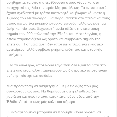
βοηθήματα, τα οποία απευθύνονται στους νέους και στα
κατηχητικά σχολεία της Ιεράς Μητροπόλεως. Τα έντυπα αυτά
έχουν σχεδιαστεί με τρόπο κατανοητό και βιωματικό, ώστε η
Έξοδος του Μεσολογγίου να παρουσιαστεί στα παιδιά και τους
νέους όχι ως ένα μακρινό ιστορικό γεγονός, αλλά ως μάθημα
ζωής και πίστεως. Ξεχωριστή μνεία αξίζει στην επετειακή
σημαία των 200 ετών από την Έξοδο του Μεσολογγίου, η
οποία παρουσιάζεται ως ορατό και συμβολικό σημείο της
επετείου. Η σημαία αυτή δεν αποτελεί απλώς ένα εικαστικό
αντικείμενο, αλλά σύμβολο μνήμης, ενότητας και ιστορικής
συνέχειας.
Όλα τα ανωτέρω, αποτελούν έργα που δεν εξαντλούνται στο
επετειακό έτος, αλλά παραμένουν ως διαχρονικό αποτύπωμα
μνήμης, πίστης και παιδείας.
Μια πρόσκληση να αναμετρηθούμε με τις αξίες που μας
συγκροτούν ως λαό. Να θυμηθούμε ότι η ελευθερία δεν
χαρίζεται και πως το φως κατακτάται μόνο μέσα από την
Έξοδο. Αυτό το φως μάς καλεί και σήμερα.
Οι ενδιαφερόμενοι μπορούν να προμηθευθούν δωρεάν σε