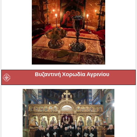
Βυζαντινή Χορωδία Αγρινίου