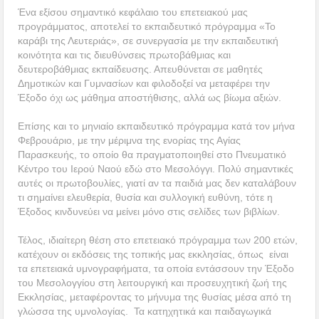
Ένα εξίσου σημαντικό κεφάλαιο του επετειακού μας
προγράμματος, αποτελεί το εκπαιδευτικό πρόγραμμα «Το
καράβι της Λευτεριάς», σε συνεργασία με την εκπαιδευτική
κοινότητα και τις διευθύνσεις πρωτοβάθμιας και
δευτεροβάθμιας εκπαίδευσης. Απευθύνεται σε μαθητές
Δημοτικών και Γυμνασίων και φιλοδοξεί να μεταφέρει την
Έξοδο όχι ως μάθημα αποστήθισης, αλλά ως βίωμα αξιών.
Επίσης και το μηνιαίο εκπαιδευτικό πρόγραμμα κατά τον μήνα
Φεβρουάριο, με την μέριμνα της ενορίας της Αγίας
Παρασκευής, το οποίο θα πραγματοποιηθεί στο Πνευματικό
Κέντρο του Ιερού Ναού εδώ στο Μεσολόγγι. Πολύ σημαντικές
αυτές οι πρωτοβουλίες, γιατί αν τα παιδιά μας δεν καταλάβουν
τι σημαίνει ελευθερία, θυσία και συλλογική ευθύνη, τότε η
Έξοδος κινδυνεύει να μείνει μόνο στις σελίδες των βιβλίων.
Τέλος, ιδιαίτερη θέση στο επετειακό πρόγραμμα των 200 ετών,
κατέχουν οι εκδόσεις της τοπικής μας εκκλησίας, όπως είναι
τα επετειακά υμνογραφήματα, τα οποία εντάσσουν την Έξοδο
του Μεσολογγίου στη λειτουργική και προσευχητική ζωή της
Εκκλησίας, μεταφέροντας το μήνυμα της θυσίας μέσα από τη
γλώσσα της υμνολογίας. Τα κατηχητικά και παιδαγωγικά