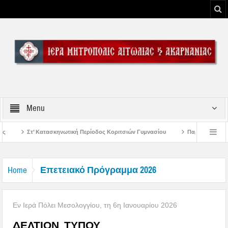
Menu
ική Περίοδος Κοριτσιών Γυμνασίου
Παρακλήσεις πρώτης εβδομάδος Δεκαπεν
ο του Μεσολογγίου
Μήνυμα Σεβασμιωτάτου Μητροπολίτου Αιτωλίας και Ακαρν
Επετειακό Πρόγραμμα 2026
Home
Εν Ιερά Πόλει Μεσολογγίου, τη 6η Ιανουαρίου 2026
ΔΕΛΤΙΟΝ ΤΥΠΟΥ