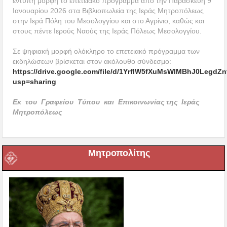
έντυπη μορφή το επετειακό πρόγραμμα από την Παρασκευή 9
Ιανουαρίου 2026 στα Βιβλιοπωλεία της Ιεράς Μητροπόλεως
στην Ιερά Πόλη του Μεσολογγίου και στο Αγρίνιο, καθώς και
στους πέντε Ιερούς Ναούς της Ιεράς Πόλεως Μεσολογγίου.
Σε ψηφιακή μορφή ολόκληρο το επετειακό πρόγραμμα των
εκδηλώσεων βρίσκεται στον ακόλουθο σύνδεσμο:
https://drive.google.com/file/d/1YrfIW5fXuMsWlMBhJ0Legd
usp=sharing
Εκ του Γραφείου Τύπου και Επικοινωνίας της Ιεράς
Μητροπόλεως
Μητροπολίτης