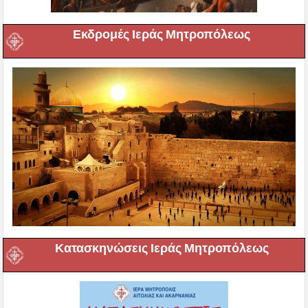
Εκδρομές Ιεράς Μητροπόλεως
Κατασκηνώσεις Ιεράς Μητροπόλεως