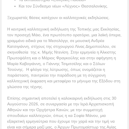
Και τον Σύνδεσμο νέων «Λύχνος» Θεσσαλονίκης.
Ξεχωριστές θέσεις κατέχουν οι καλλιτεχνικές εκδηλώσεις.
Η κεντρική καλλιτεχνική εκδήλωση της Τοπικής μας Εκκλησίας,
τον προσεχή Μάιο, ένα πρωτότυπο ορατόριο, μια λαϊκή όπερα,
γραμμένο ειδικά για το Μεσολόγγι, σε μουσική Ανδρέα
Κατσιγιάννη, στίχους της στιχουργού Λίνας Δημοπούλου, σε
σκηνοθεσία της κ. Μιμής Ντενίση. Στην ερμηνεία η Άλκιστης
Πρωτοψάλτη και ο Μάριος Φραγκούλης και στην αφήγηση η
Μαρία Καβογιάννη, ο Γιάννης Τσιμιτσέλης και ο Σόλων
Τσούνης. Η φλόγα της λύτρωσης, όπως ονομάζεται η
παράσταση, παντρεύει την παράδοση με τη σύγχρονη
καλλιτεχνική έκφραση και μεταφέρει το μήνυμα της Εξόδου στη
γλώσσα της τέχνης.
Επίσης σημαντική αποτελεί η καλοκαιρινή εκδήλωση στις 30
Αυγούστου 2026, σε συνεργασία με την Ιερά Αρχιεπισκοπή
Αθηνών και την Ορχήστρα Κανών, με την συμμετοχή
σπουδαίων καλλιτεχνών, όπως η κα Σοφία Μάνου, μια
εξαιρετική ερμηνεύτρια που έχουμε την χαρά και την τιμή να
είναι και σήμερα μαζί μας, ο Άρχων Πρωτομαίστωρ της Αγίας