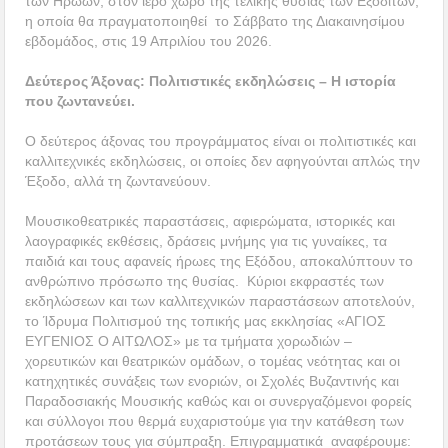
των Ηρώων, στον ιερό χώρο της τελικής θυσίας των Εξοδιτών,
η οποία θα πραγματοποιηθεί το Σάββατο της Διακαινησίμου
εβδομάδος, στις 19 Απριλίου του 2026.
Δεύτερος Άξονας: Πολιτιστικές εκδηλώσεις – Η ιστορία
που ζωντανεύει.
Ο δεύτερος άξονας του προγράμματος είναι οι πολιτιστικές και
καλλιτεχνικές εκδηλώσεις, οι οποίες δεν αφηγούνται απλώς την
Έξοδο, αλλά τη ζωντανεύουν.
Μουσικοθεατρικές παραστάσεις, αφιερώματα, ιστορικές και
λαογραφικές εκθέσεις, δράσεις μνήμης για τις γυναίκες, τα
παιδιά και τους αφανείς ήρωες της Εξόδου, αποκαλύπτουν το
ανθρώπινο πρόσωπο της θυσίας. Κύριοι εκφραστές των
εκδηλώσεων και των καλλιτεχνικών παραστάσεων αποτελούν,
το Ίδρυμα Πολιτισμού της τοπικής μας εκκλησίας «ΑΓΙΟΣ
ΕΥΓΕΝΙΟΣ Ο ΑΙΤΩΛΟΣ» με τα τμήματα χορωδιών –
χορευτικών και θεατρικών ομάδων, ο τομέας νεότητας και οι
κατηχητικές συνάξεις των ενοριών, οι Σχολές Βυζαντινής και
Παραδοσιακής Μουσικής καθώς και οι συνεργαζόμενοι φορείς
και σύλλογοι που θερμά ευχαριστούμε για την κατάθεση των
προτάσεων τους για σύμπραξη. Επιγραμματικά αναφέρουμε: