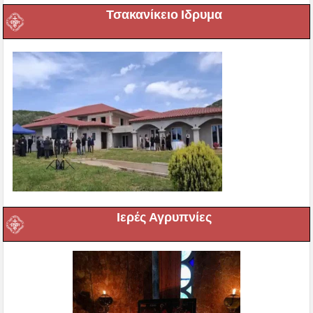
Τσακανίκειο Ιδρυμα
Ιερές Αγρυπνίες