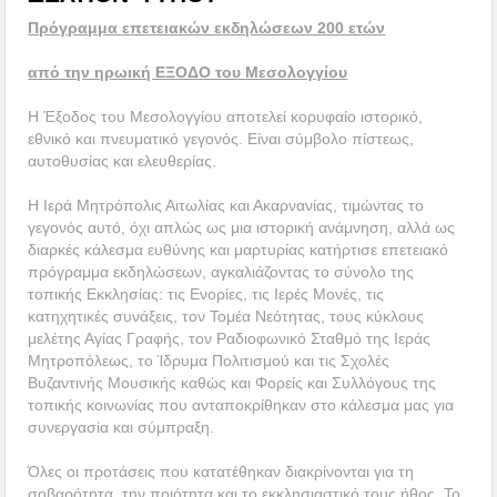
Πρόγραμμα επετειακών εκδηλώσεων 200 ετών
από την ηρωική ΕΞΟΔΟ του Μεσολογγίου
Η Έξοδος του Μεσολογγίου αποτελεί κορυφαίο ιστορικό,
εθνικό και πνευματικό γεγονός. Είναι σύμβολο πίστεως,
αυτοθυσίας και ελευθερίας.
Η Ιερά Μητρόπολις Αιτωλίας και Ακαρνανίας, τιμώντας το
γεγονός αυτό, όχι απλώς ως μια ιστορική ανάμνηση, αλλά ως
διαρκές κάλεσμα ευθύνης και μαρτυρίας κατήρτισε επετειακό
πρόγραμμα εκδηλώσεων, αγκαλιάζοντας το σύνολο της
τοπικής Εκκλησίας: τις Ενορίες, τις Ιερές Μονές, τις
κατηχητικές συνάξεις, τον Τομέα Νεότητας, τους κύκλους
μελέτης Αγίας Γραφής, τον Ραδιοφωνικό Σταθμό της Ιεράς
Μητροπόλεως, το Ίδρυμα Πολιτισμού και τις Σχολές
Βυζαντινής Μουσικής καθώς και Φορείς και Συλλόγους της
τοπικής κοινωνίας που ανταποκρίθηκαν στο κάλεσμα μας για
συνεργασία και σύμπραξη.
Όλες οι προτάσεις που κατατέθηκαν διακρίνονται για τη
σοβαρότητα, την ποιότητα και το εκκλησιαστικό τους ήθος. Το