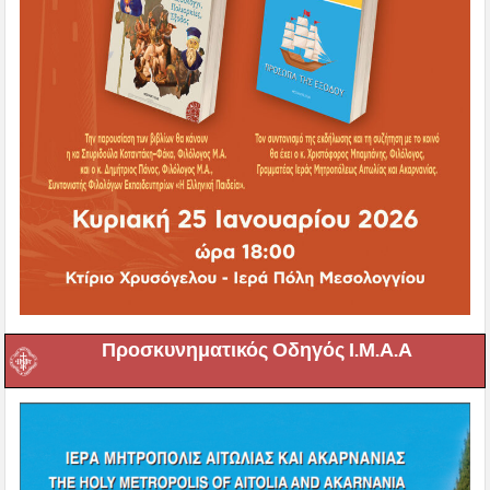
Προσκυνηματικός Οδηγός Ι.Μ.Α.Α