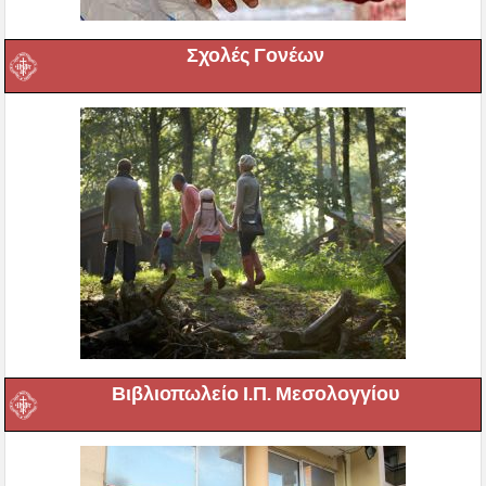
Σχολές Γονέων
Βιβλιοπωλείο Ι.Π. Μεσολογγίου