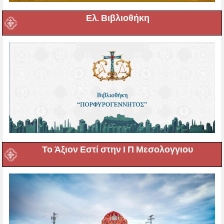
Ελ. Βιβλιοθήκη
Το Άξιον Εστί στην Ι Π Μεσολογγιου