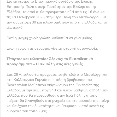
Στο επίκεντρο το Επιστημονικό συνέδριο της Ειδικής
Επιτροπής Πολιτιστικής Ταυτότητος της Εκκλησίας της
Ελλάδος, το οποί ο θα πραγματοποιηθεί από τις 16 έως και
τις 18 Οκτωβρίου 2026 στην Ιερά Πόλη του Μεσολογγίου, με
την συμμετοχή 30 και πλέον ομιλητών από την Ελλάδα και το
εξωτερικό.
Γιατί η μνήμη χωρίς γνώση κινδυνεύει να γίνει μύθος.
Ενώ η γνώση με σεβασμό, γίνεται ιστορική αυτογνωσία.
Τέταρτος και τελευταίος Άξονας: τα Εκπαιδευτικά
προγράμματα – Η σκυτάλη στις νέες γενιές
Στις 26 Απριλίου θα πραγματοποιηθεί εδώ στο Μεσολόγγι και
στο Καλλιτεχνικό Γυμνάσιο, η τελετή βράβευσης του
Πανελληνίου Μαθητικού Διαγωνισμού της Εκκλησίας της
Ελλάδος με την συμμετοχή 40 και πλέον μαθητών απ’ όλη την
Ελλάδα, που θα παρευρεθούν στην Ιερά Πόλη για τρεις
ημέρες, θα ξεναγηθούν στα μνημεία και στα μουσεία της πόλης
και θα έχουν την δυνατότητα να θαυμάσουν από κοντά τις
ομορφιές του τόπου μας.