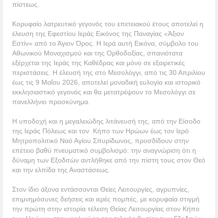
πίστεως.
Κορυφαίο λατρευτικό γεγονός του επετειακού έτους αποτελεί η
έλευση της Εφεστίου Ιεράς Εικόνος της Παναγίας «Άξιον
Εστίν» από το Άγιον Όρος. Η Ιερά αυτή Εικόνα, σύμβολο του
Αθωνικού Μοναχισμού και της Ορθοδοξίας, σπανιότατα
εξέρχεται της Ιεράς της Καθέδρας και μόνο σε εξαιρετικές
περιστάσεις. Η έλευσή της στο Μεσολόγγι, από τις 30 Απριλίου
έως τις 9 Μαΐου 2026, αποτελεί μοναδική ευλογία και ιστορικό
εκκλησιαστικό γεγονός και θα μετατρέψουν το Μεσολόγγι σε
πανελλήνιο προσκύνημα.
Η υποδοχή και η μεγαλειώδης λιτάνευσή της, από την Είσοδο
της Ιεράς Πόλεως και τον Κήπο των Ηρώων έως τον Ιερό
Μητροπολιτικό Ναό Αγίου Σπυρίδωνος, προσδίδουν στην
επέτειο βαθύ πνευματικό συμβολισμό: την αναγνώριση ότι η
δύναμη των Εξοδιτών αντλήθηκε από την πίστη τους στον Θεό
και την ελπίδα της Αναστάσεως.
Στον ίδιο άξονα εντάσσονται Θείες Λειτουργίες, αγρυπνίες,
επιμνημόσυνες δεήσεις και ιερές πομπές, με κορυφαία στιγμή
την πρώτη στην ιστορία τέλεση Θείας Λειτουργίας στον Κήπο