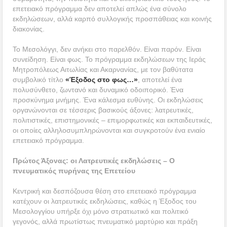
επετειακό πρόγραμμα δεν αποτελεί απλώς ένα σύνολο
εκδηλώσεων, αλλά καρπό συλλογικής προσπάθειας και κοινής
διακονίας.
Το Μεσολόγγι, δεν ανήκει στο παρελθόν. Είναι παρόν. Είναι
συνείδηση. Είναι φως. Το πρόγραμμα εκδηλώσεων της Ιεράς
Μητροπόλεως Αιτωλίας και Ακαρνανίας, με τον βαθύτατα
συμβολικό τίτλο
«Έξοδος στο φως…»
, αποτελεί ένα
πολυσύνθετο, ζωντανό και δυναμικό οδοιπορικό. Ένα
προσκύνημα μνήμης. Ένα κάλεσμα ευθύνης. Οι εκδηλώσεις
οργανώνονται σε τέσσερις βασικούς άξονες: λατρευτικές,
πολιτιστικές, επιστημονικές – επιμορφωτικές και εκπαιδευτικές,
οι οποίες αλληλοσυμπληρώνονται και συγκροτούν ένα ενιαίο
επετειακό πρόγραμμα.
Πρώτος Άξονας: οι Λατρευτικές εκδηλώσεις – Ο
πνευματικός πυρήνας της Επετείου
Κεντρική και δεσπόζουσα θέση στο επετειακό πρόγραμμα
κατέχουν οι λατρευτικές εκδηλώσεις, καθώς η Έξοδος του
Μεσολογγίου υπήρξε όχι μόνο στρατιωτικό και πολιτικό
γεγονός, αλλά πρωτίστως πνευματικό μαρτύριο και πράξη