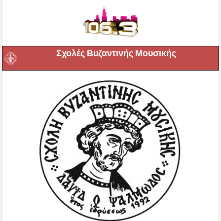
Σχολές Βυζαντινής Μουσικής