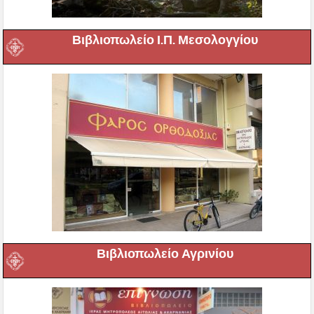
Βιβλιοπωλείο Ι.Π. Μεσολογγίου
Βιβλιοπωλείο Αγρινίου