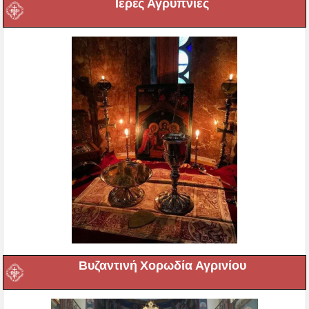
Ιερές Αγρυπνίες
Βυζαντινή Χορωδία Αγρινίου