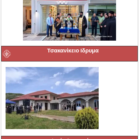
Τσακανίκειο Ιδρυμα