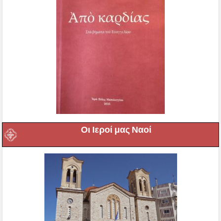
Οι Ιεροί μας Ναοί