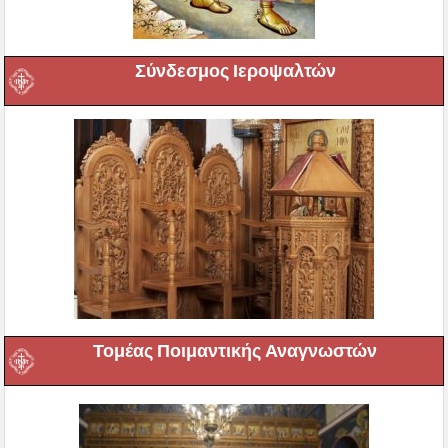
Σύνδεσμος Ιεροψαλτών
Τομέας Ποιμαντικής Αναγνωστών