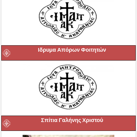
Ιδρυμα Απόρων Φοιτητών
Σπίτια Γαλήνης Χριστού