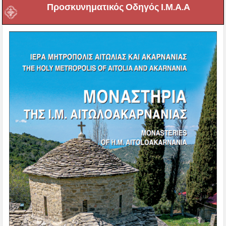
Προσκυνηματικός Οδηγός Ι.Μ.Α.Α