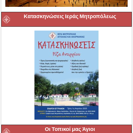
Κατασκηνώσεις Ιεράς Μητροπόλεως
Οι Τοπικοί μας Άγιοι