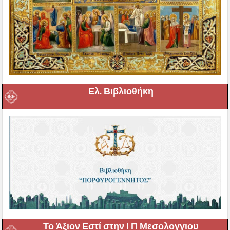
Ελ. Βιβλιοθήκη
Το Άξιον Εστί στην Ι Π Μεσολογγιου