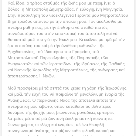
Καί, ἰδού, ὁ τρίτος σταθμός τῆς ζωῆς μου μέ περιμένει: ὁ
Βόλος, ἡ Μητρόπολη Δημητριάδος, ἡ εὐλογημένη Μαγνησία.
Στήν πρόσκληση τοῦ νεοεκλεγέντα Γέροντά μου Μητροπολίτου
Δημητριάδος ἀπαντῶ μέ τήν ὑπακοή μου. Τόν ἀκολουθῶ μέ
πνεῦμα μαθητείας, μέ τήν ἐπιθυμία νά σταθῶ πιστός
συνοδοιπόρος του στήν ἐπισκοπική του ἀποστολή καί νά
θυσιαστῶ μαζί του γιά τήν Ἐκκλησία. Κι ἐκεῖνος μέ τιμᾶ μέ τήν
ἐμπιστοσύνη του καί μέ τήν ἀνάθεση εὐθυνῶν: τῆς
Ἀρχιδιακονίας, τοῦ Ἰδιαιτέρου του Γραφείου, τοῦ
Μητροπολιτικοῦ Παρεκκλησίου, τῆς Ποιμαντικῆς τῶν
Ἀναγνωστῶν καί τῶν Ἱεροπαίδων, τῆς ἱδρύσεως τῆς Παιδικῆς
καί Νεανικῆς Χορωδίας τῆς Μητροπόλεως, τῆς ἀνέγερσης καί
ἀποπεράτωσης Ἱ. Ναῶν.
Μοῦ προσφέρει μέ τά σεπτά του χέρια τή χάρη τῆς Ἱερωσύνης,
καί μαζί, τήν εὐχή του νά ποιμαίνω τή μεγαλώνυμη ἐνορία τῆς
Ἀναλήψεως. Ὁ περικαλλής Ναός της ἀποτελεῖ ἔκτοτε τήν
πνευματική μου κιβωτό, ὅπου καταθέτω τίς βαθύτερες
δυνάμεις τῆς ψυχῆς μου, βιώνοντας μοναδικές ἐμπειρίες
λατρείας μέσα σέ μιά ζωντανή ἐκκλησιαστική κοινότητα.
Συνεφημέριοι, στελέχη καί ἐνορίτες, σέ ἕνα θεοφιλῆ
συναγωνισμό ἀγάπης, στηρίζουν κάθε φιλανθρωπική καί