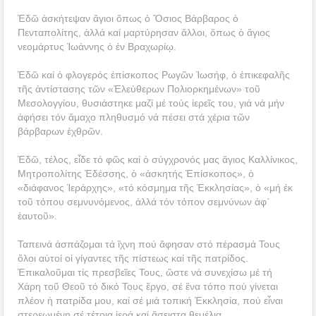
Ἐδῶ ἀσκήτεψαν ἅγιοι ὅπως ὁ Ὅσιος Βάρβαρος ὁ
Πενταπολίτης, ἀλλά καί μαρτύρησαν ἄλλοι, ὅπως ὁ ἅγιος
νεομάρτυς Ἰωάννης ὁ ἐν Βραχωρίῳ.
Ἐδῶ καί ὁ φλογερός ἐπίσκοπος Ρωγῶν Ἰωσήφ, ὁ ἐπικεφαλῆς
τῆς ἀντίστασης τῶν «Ἐλεύθερων Πολιορκημένων» τοῦ
Μεσολογγίου, θυσιάστηκε μαζί μέ τούς ἱερεῖς του, γιά νά μήν
ἀφήσει τόν ἄμαχο πληθυσμό νά πέσει στά χέρια τῶν
βάρβαρων ἐχθρῶν.
Ἐδῶ, τέλος, εἶδε τό φῶς καί ὁ σύγχρονός μας ἅγιος Καλλίνικος,
Μητροπολίτης Ἐδέσσης, ὁ «ἀσκητής Ἐπίσκοπος», ὁ
«διάφανος Ἱεράρχης», «τό κόσμημα τῆς Ἐκκλησίας», ὁ «μή ἐκ
τοῦ τόπου σεμνυνόμενος, ἀλλά τόν τόπον σεμνύνων ἀφ᾽
ἑαυτοῦ».
Ταπεινά ἀσπάζομαι τά ἴχνη πού ἄφησαν στό πέρασμά Τους
ὅλοι αὐτοί οἱ γίγαντες τῆς πίστεως καί τῆς πατρίδος.
Ἐπικαλοῦμαι τίς πρεσβεῖες Τους, ὥστε νά συνεχίσω μέ τή
Χάρη τοῦ Θεοῦ τό δικό Τους ἔργο, σέ ἕνα τόπο πού γίνεται
πλέον ἡ πατρίδα μου, καί σέ μιά τοπική Ἐκκλησία, πού εἶναι
στερεωμένη σέ τέτοια ἱερά καί ἄσειστα θεμέλια.