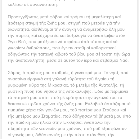
καλέσω σέ συνανάσταση.
Προσεγγίζοντας μετά φόβου καί τρόμου τή μεγαλύτερη καί
ἱερότερη στιγμή τῆς ζωῆς μου, στιγμή πού μετράει γιά τήν
αἰωνιότητα, αἰσθάνομαι τήν ἀνάγκη νά ἀναμετρήσω ὅλη μου
τήν πορεία, καί εὐχαριστία καί δοξολογία νά ἀναπέμψω στόν
Ἅγιο Θεό, πού μέ ἀξίωσε νά περάσω ἀπό τόπους καί νά
γνωρίσω ἀνθρώπους, πού ἔγιναν σταθμοί καθοριστικοί,
ὁδηγώντας τήν ταπεινή κιβωτό τοῦ βίου μου σέ τούτη τήν ὥρα
τήν ἀνεπανάληπτη, μέσα σέ αὐτόν τόν ἱερό καί σεβάσμιο Ναό.
Σάμος, ὁ πρῶτος μου σταθμός, ἡ γενέτειρά μου. Τό νησί, πού
ἀνασαίνει εἰρηνικά στή γαλανή εὑρύτητα τοῦ Αἰγαίου τή
μυρωμένη αὔρα της Μικρασίας, τό μελτέμι τῆς Ἀνατολῆς, τή
μυστική πνοή τοῦ νησιοῦ τῆς Ἀποκάλυψης. Ἐδῶ μέ περιμένει
τό πατρικό μου σπίτι, πού μέ κράτησε στήν ἀγκαλιά του τά
δεκαοκτώ πρῶτα χρόνια τῆς ζωῆς μου. Εὐλαβικά ἀσπάζομαι τά
τιμημένα χέρια τῶν γονιῶν μου, τοῦ πατέρα μου Σταύρου καί
τῆς μητέρας μου Σταματίας, πού ὁδήγησαν τά βήματά μου ἀπό
τήν παιδική μου ἡλικία στήν Ἐκκλησία. Ἀναπολῶ τήν
πληρότητα τῶν νεανικῶν μου χρόνων, πού μοῦ ἐξασφάλισαν
οἱ γονεῖς μου, διδάσκοντάς με τήν πίστη στόν Θεό, τήν