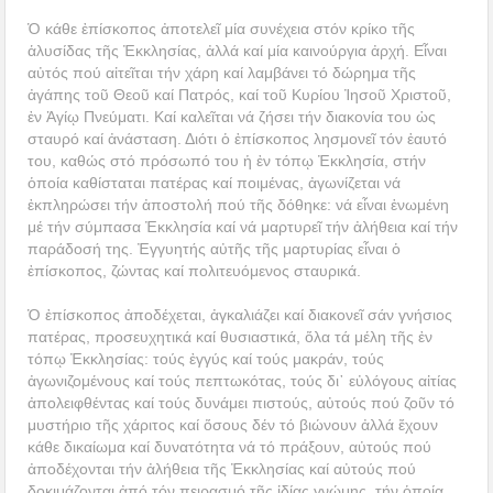
Ὁ κάθε ἐπίσκοπος ἀποτελεῖ μία συνέχεια στόν κρίκο τῆς
ἁλυσίδας τῆς Ἐκκλησίας, ἀλλά καί μία καινούργια ἀρχή. Εἶναι
αὐτός πού αἰτεῖται τήν χάρη καί λαμβάνει τό δώρημα τῆς
ἀγάπης τοῦ Θεοῦ καί Πατρός, καί τοῦ Κυρίου Ἰησοῦ Χριστοῦ,
ἐν Ἁγίῳ Πνεύματι. Καί καλεῖται νά ζήσει τήν διακονία του ὡς
σταυρό καί ἀνάσταση. Διότι ὁ ἐπίσκοπος λησμονεῖ τόν ἑαυτό
του, καθώς στό πρόσωπό του ἡ ἐν τόπῳ Ἐκκλησία, στήν
ὁποία καθίσταται πατέρας καί ποιμένας, ἀγωνίζεται νά
ἐκπληρώσει τήν ἀποστολή πού τῆς δόθηκε: νά εἶναι ἑνωμένη
μέ τήν σύμπασα Ἐκκλησία καί νά μαρτυρεῖ τήν ἀλήθεια καί τήν
παράδοσή της. Ἐγγυητής αὐτῆς τῆς μαρτυρίας εἶναι ὁ
ἐπίσκοπος, ζώντας καί πολιτευόμενος σταυρικά.
Ὁ ἐπίσκοπος ἀποδέχεται, ἀγκαλιάζει καί διακονεῖ σάν γνήσιος
πατέρας, προσευχητικά καί θυσιαστικά, ὅλα τά μέλη τῆς ἐν
τόπῳ Ἐκκλησίας: τούς ἐγγύς καί τούς μακράν, τούς
ἀγωνιζομένους καί τούς πεπτωκότας, τούς δι᾿ εὐλόγους αἰτίας
ἀπολειφθέντας καί τούς δυνάμει πιστούς, αὐτούς πού ζοῦν τό
μυστήριο τῆς χάριτος καί ὅσους δέν τό βιώνουν ἀλλά ἔχουν
κάθε δικαίωμα καί δυνατότητα νά τό πράξουν, αὐτούς πού
ἀποδέχονται τήν ἀλήθεια τῆς Ἐκκλησίας καί αὐτούς πού
δοκιμάζονται ἀπό τόν πειρασμό τῆς ἰδίας γνώμης, τήν ὁποία,