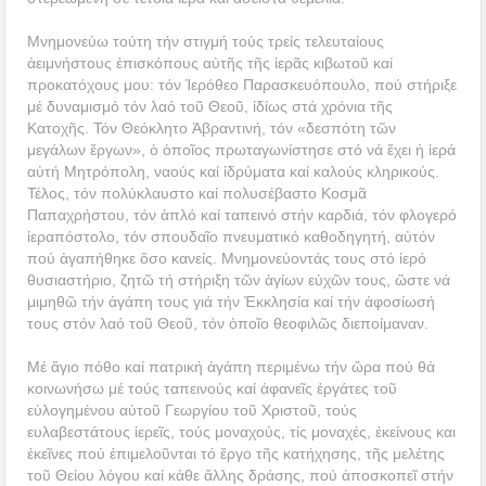
Μνημονεύω τούτη τήν στιγμή τούς τρείς τελευταίους
ἀειμνήστους ἐπισκόπους αὐτῆς τῆς ἱερᾶς κιβωτοῦ καί
προκατόχους μου: τόν Ἱερόθεο Παρασκευόπουλο, πού στήριξε
μέ δυναμισμό τόν λαό τοῦ Θεοῦ, ἰδίως στά χρόνια τῆς
Κατοχῆς. Τόν Θεόκλητο Ἀβραντινή, τόν «δεσπότη τῶν
μεγάλων ἔργων», ὁ ὁποῖος πρωταγωνίστησε στό νά ἔχει ἡ ἱερά
αὐτή Μητρόπολη, ναούς καί ἱδρύματα καί καλούς κληρικούς.
Τέλος, τόν πολύκλαυστο καί πολυσέβαστο Κοσμᾶ
Παπαχρήστου, τόν ἁπλό καί ταπεινό στήν καρδιά, τόν φλογερό
ἱεραπόστολο, τόν σπουδαῖο πνευματικό καθοδηγητή, αὐτόν
πού ἀγαπήθηκε ὅσο κανείς. Μνημονεύοντάς τους στό ἱερό
θυσιαστήριο, ζητῶ τή στήριξη τῶν ἁγίων εὐχῶν τους, ὥστε νά
μιμηθῶ τήν ἀγάπη τους γιά τήν Ἐκκλησία καί τήν ἀφοσίωσή
τους στόν λαό τοῦ Θεοῦ, τόν ὁποῖο θεοφιλῶς διεποίμαναν.
Μέ ἅγιο πόθο καί πατρική ἀγάπη περιμένω τήν ὥρα πού θά
κοινωνήσω μέ τούς ταπεινούς καί ἀφανεῖς ἐργάτες τοῦ
εὐλογημένου αὐτοῦ Γεωργίου τοῦ Χριστοῦ, τούς
ευλαβεστάτους ἱερεῖς, τούς μοναχούς, τίς μοναχές, ἐκείνους και
ἐκεῖνες πού ἐπιμελοῦνται τό ἔργο τῆς κατήχησης, τῆς μελέτης
τοῦ Θείου λόγου καί κάθε ἄλλης δράσης, πού ἀποσκοπεῖ στήν