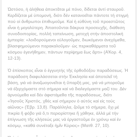
Ὡστόσο, ἡ ἀλήθεια ἀποκτᾶται μέ πόνο, δίδεται ἀντί σταυροῦ.
Κερδίζεται μέ ὑπομονή, διότι δέν κατανοεῖται πάντοτε τή στιγμή
πού οἱ ἄνθρωποι ἐπιθυμοῦμε. Καί ἡ εὐθύνη τοῦ προεστῶτος
εἶναι ἡ μεγαλύτερη. Ἀπαιτοῦνται δάκρυα προσευχῆς, διάθεση
συνοδοιπορίας, πολλή ταπείνωση, μετοχή στήν ἀποστολική
ἐμπειρία: «λοιδορούμενοι εὐλογοῦμεν, διωκόμενοι ἀνεχόμεθα,
βλασφημούμενοι παρακαλοῦμεν· ὡς περικαθάρματα τοῦ
κόσμου ἐγενήθημεν, πάντων περίψημα ἕως ἄρτι» (Α’Κορ. 4,
12-13).
Ὁ ἐπίσκοπος εἶναι ὁ ἐγγυητής τῆς ὀρθοδόξου παραδόσεως. Ἡ
παράδοση διαφυλάσσεται στήν Ἐκκλησία καί ἀποτελεῖ τή
βάση, γιά νά ἀναζωογονεῖται ἡ ὕπαρξή μας, γιά νά μποροῦμε
νά ἐξερχόμαστε στό σήμερα καί νά διαλεγόμαστε μαζί του. Δέν
ἀρνούμεθα καί δέν ἀφιστάμεθα τῆς παραδόσεως, διότι
«Ἰησοῦς Χριστός, χθές καί σήμερον ὁ αὐτός καί εἰς τούς
αἰῶνας» (Ἑβρ. 13,8). Παράλληλα, ζοῦμε τό σήμερα, ὄχι μέ
πικρία ἤ φόβο γιά ὅ,τι περιορίστηκε ἤ χάθηκε, ἀλλά μέ τήν
ἐπίγνωση τῆς κλήσεώς μας νά ἐργαστοῦμε ἐν χρόνῳ καί ἐν
κόσμῳ, «καθά συνέταξε ἡμῖν Κύριος» (Ματθ. 27, 10).