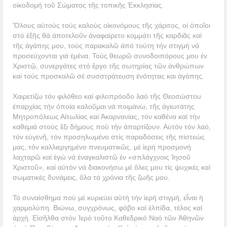
οἰκοδομή τοῦ Σώματος τῆς τοπικῆς Ἐκκλησίας.
Ὅλους αὐτούς τούς καλούς οἰκονόμους τῆς χάριτος, οἱ ὁποῖοι
στό ἑξῆς θά ἀποτελοῦν ἀναφαίρετο κομμάτι τῆς καρδιᾶς καί
τῆς ἀγάπης μου, τούς παρακαλῶ ἀπό τούτη τήν στιγμή νά
προσεύχονται γιά ἐμένα. Τούς θεωρῶ συνοδοιπόρους μου ἐν
Χριστῷ, συνεργάτες στό ἔργο τῆς σωτηρίας τῶν ἀνθρώπων
καί τούς προσκαλῶ σέ συσστράτευση ἑνότητας και ἀγάπης.
Χαιρετίζω τόν φιλόθεο καί φιλοπρόοδο λαό τῆς Θεοσώστου
ἐπαρχίας τήν ὁποία καλοῦμαι νά ποιμάνω, τῆς ἁγιωτάτης
Μητροπόλεως Αἰτωλίας καί Ἀκαρνανίας, τόν καθένα καί τήν
καθεμιά στούς ἕξι δήμους πού τήν ἀπαρτίζουν. Αὐτόν τόν λαό,
τόν εὐγενῆ, τόν προσηλωμένο στίς παραδόσεις τῆς πίστεώς
μας, τόν καλλιεργημένο πνευματικῶς, μέ ἱερή προσμονή
λαχταρῶ καί ἐγώ νά ἐναγκαλιστῶ ἐν «σπλάγχνοις Ἰησοῦ
Χριστοῦ», καί αὐτόν νά διακονήσω μέ ὅλες μου τίς ψυχικές καί
σωματικές δυνάμεις, ὅλα τά χρόνια τῆς ζωῆς μου.
Τό συναίσθημα πού μέ κυριεύει αὐτή τήν ἱερή στιγμή, εἶναι ἡ
χαρμολύπη. Βιώνω, συγχρόνως, φόβο καί ἐλπίδα, τέλος καί
ἀρχή. Εἰσῆλθα στόν Ἱερό τοῦτο Καθεδρικό Ναό τῶν Ἀθηνῶν