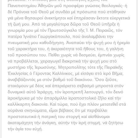
Πανεπιστημίου Ἀθηνῶν μοῦ προσφέρει γνώσεις θεολογικές· ἡ
δέ Πρόνοια τοῦ Θεοῦ μέ συνδέει μέ πρόσωπα πού στάθηκαν
γιά μένα θησαυροί ἀνεκτίμητοι καί ἐπηρέασαν ἔκτοτε εὐεργετικά
τή ζωή μου. Ἀπό τά μεγαλύτερα δῶρα τοῦ Θεοῦ ὑπῆρξε ἡ
γνωριμία μου μέ τόν Πρωτοσύγκελο τῆς Ἱ. Μ. Πειραιῶς, τόν
πατέρα Ἰγνάτιο Γεωργακόπουλο, πού ἀναλαμβάνει την
πνευματική μου καθοδήγηση. Ἀναπαύει τήν ψυχή μου ἡ ἠρεμία
τοῦ χαρακτήρα του, ἡ ἀκεραιότητα τοῦ ἤθους του, ἡ γαλήνη
τοῦ προσώπου του. Πείθει χωρίς νά δεσμεύει, ἐμπνέει χωρίς
νά προβάλλεται, χειραγωγεῖ διακριτικά τήν ψυχή μου στό
μυστήριο τῆς Ἱερωσύνης. Μητροπολίτης τότε τῆς Πειραϊκῆς
Ἐκκλησίας ὁ Γέροντας Καλλίνικος, μέ εἰσάγει στό ἱερό Βῆμα,
ἀναβιβάζοντάς με στόν βαθμό τοῦ διακόνου. Ὅσο ζοῦσε,
στεκόμουν μέ δέος καί ἀπεριόριστο σεβασμό μπροστά στόν
δυναμικό αὐτό Ἱεράρχη, τόν ἱεροπρεπῆ λειτουργό, τόν δεινό
ἱεροκήρυκα μέ τόν ἀπαράμιλλο ἱεραποστολικό ζῆλο καί τήν
καλλίκαρπη διακονία. Καί τώρα, πού ἔχει πλέον μετατεθεῖ στά
οὐράνια σκηνώματα, εἶμαι βέβαιος ὅτι μέ περιβάλλει
προστατευτικά ἡ πατρική του στοργή καί αἰσθάνομαι
ἀκαταμάχητη τήν ἀνάγκη, αὐτήν τήν ἱερή στιγμή, νά ζητήσω
τήν ἁγία του εὐχή.