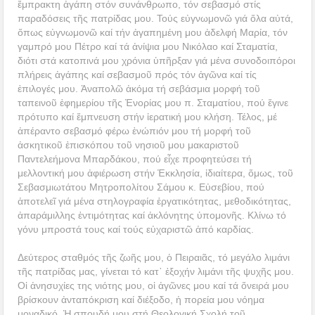
ἔμπρακτη ἀγάπη στόν συνάνθρωπο, τόν σεβασμό στίς
παραδόσεις τῆς πατρίδας μου. Τούς εὐγνωμονῶ γιά ὅλα αὐτά,
ὅπως εὐγνωμονῶ καί τήν ἀγαπημένη μου ἀδελφή Μαρία, τόν
γαμπρό μου Πέτρο καί τά ἀνίψια μου Νικόλαο καί Σταματία,
διότι στά κατοπινά μου χρόνια ὑπῆρξαν γιά μένα συνοδοιπόροι
πλήρεις ἀγάπης καί σεβασμοῦ πρός τόν ἀγῶνα καί τίς
ἐπιλογές μου. Ἀναπολῶ ἀκόμα τή σεβάσμια μορφή τοῦ
ταπεινοῦ ἐφημερίου τῆς Ἐνορίας μου π. Σταματίου, πού ἔγινε
πρότυπο καί ἔμπνευση στήν ἱερατική μου κλήση. Τέλος, μέ
ἀπέραντο σεβασμό φέρω ἐνώπιόν μου τή μορφή τοῦ
ἀσκητικοῦ ἐπισκόπου τοῦ νησιοῦ μου μακαριστοῦ
Παντελεήμονα Μπαρδάκου, πού εἶχε προφητεύσει τή
μελλοντική μου ἀφιέρωση στήν Ἐκκλησία, ἰδιαίτερα, ὅμως, τοῦ
Σεβασμιωτάτου Μητροπολίτου Σάμου κ. Εὐσεβίου, πού
ἀποτελεῖ γιά μένα στηλογραφία ἐργατικότητας, μεθοδικότητας,
ἀπαράμιλλης ἐντιμότητας καί ἀκλόνητης ὑπομονῆς. Κλίνω τό
γόνυ μπροστά τους καί τούς εὐχαριστῶ ἀπό καρδίας.
Δεύτερος σταθμός τῆς ζωῆς μου, ὁ Πειραιᾶς, τό μεγάλο λιμάνι
τῆς πατρίδας μας, γίνεται τό κατ᾿ ἐξοχήν λιμάνι τῆς ψυχῆς μου.
Οἱ ἀνησυχίες της νιότης μου, οἱ ἀγῶνες μου καί τά ὄνειρά μου
βρίσκουν ἀνταπόκριση καί διέξοδο, ἡ πορεία μου νόημα
μοναδικό. Ἡ σπουδή μου στή Θεολογική Σχολή τοῦ