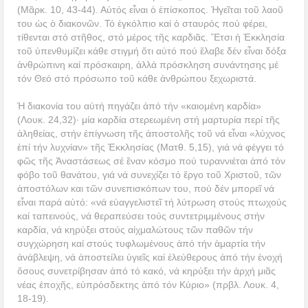
(Μᾶρκ. 10, 43-44). Αὐτός εἶναι ὁ ἐπίσκοπος. Ἡγεῖται τοῦ λαοῦ
του ὡς ὁ διακονῶν. Τό ἐγκόλπιο καί ὁ σταυρός πού φέρει,
τίθενται στό στῆθος, στό μέρος τῆς καρδιᾶς. Ἔτσι ἡ Ἐκκλησία
τοῦ ὑπενθυμίζει κάθε στιγμή ὅτι αὐτό πού ἔλαβε δέν εἶναι δόξα
ἀνθρώπινη καί πρόσκαιρη, ἀλλά πρόσκληση συνάντησης μέ
τόν Θεό στό πρόσωπο τοῦ κάθε ἀνθρώπου ξεχωριστά.
Ἡ διακονία του αὐτή πηγάζει ἀπό τήν «καιομένη καρδία»
(Λουκ. 24,32)· μία καρδία στερεωμένη στή μαρτυρία περί τῆς
ἀληθείας, στήν ἐπίγνωση τῆς ἀποστολῆς τοῦ νά εἶναι «λύχνος
ἐπί τήν λυχνίαν» τῆς Ἐκκλησίας (Ματθ. 5,15), γιά νά φέγγει τό
φῶς τῆς Ἀναστάσεως σέ ἕναν κόσμο πού τυραννιέται ἀπό τόν
φόβο τοῦ θανάτου, γιά νά συνεχίζει τό ἔργο τοῦ Χριστοῦ, τῶν
ἀποστόλων και τῶν συνεπισκόπων του, πού δέν μπορεῖ νά
εἶναι παρά αὐτό: «νά εὐαγγελιστεῖ τή λύτρωση στούς πτωχούς
καί ταπεινούς, νά θεραπεύσει τούς συντετριμμένους στήν
καρδία, νά κηρύξει στούς αἰχμαλώτους τῶν παθῶν τήν
συγχώρηση καί στούς τυφλωμένους ἀπό τήν ἁμαρτία τήν
ἀνάβλεψη, νά ἀποστείλει ὑγιεῖς καί ἐλεύθερους ἀπό τήν ἐνοχή
ὅσους συνετρίβησαν ἀπό τό κακό, νά κηρύξει τήν ἀρχή μιᾶς
νέας ἐποχῆς, εὐπρόσδεκτης ἀπό τόν Κύριο» (πρβλ. Λουκ. 4,
18-19).