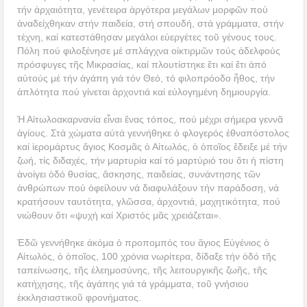
τήν ἀρχαιότητα, γενέτειρα ἀργότερα μεγάλων μορφῶν πού
ἀναδείχθηκαν στήν παιδεία, στή σπουδή, στά γράμματα, στήν
τέχνη, καί κατεστάθησαν μεγάλοι εὐεργέτες τοῦ γένους τους.
Πόλη πού φιλοξένησε μέ σπλάγχνα οἰκτιρμῶν τούς ἀδελφούς
πρόσφυγες τῆς Μικρασίας, καί πλουτίστηκε ἔτι καί ἔτι ἀπό
αὐτούς μέ τήν ἀγάπη γιά τόν Θεό, τό φιλοπρόοδο ἦθος, τήν
ἁπλότητα πού γίνεται ἀρχοντιά καί εὐλογημένη δημιουργία.
Ἡ Αἰτωλοακαρνανία εἶναι ἕνας τόπος, πού μέχρι σήμερα γεννᾶ
ἁγίους. Στά χώματα αὐτά γεννήθηκε ὁ φλογερός ἐθναπόστολος
καί ἱερομάρτυς ἅγιος Κοσμᾶς ὁ Αἰτωλός, ὁ ὁποῖος ἔδειξε μέ τήν
ζωή, τίς διδαχές, τήν μαρτυρία καί τό μαρτύριό του ὅτι ἡ πίστη
ἀνοίγει ὁδό θυσίας, ἄσκησης, παιδείας, συνάντησης τῶν
ἀνθρώπων πού ὀφείλουν νά διαφυλάξουν τήν παράδοση, νά
κρατήσουν ταυτότητα, γλῶσσα, ἀρχοντιά, μαχητικότητα, πού
νιώθουν ὅτι «ψυχή καί Χριστός μᾶς χρειάζεται».
Ἐδῶ γεννήθηκε ἀκόμα ὁ προπομπός του ἅγιος Εὐγένιος ὁ
Αἰτωλός, ὁ ὁποῖος, 100 χρόνια νωρίτερα, δίδαξε τήν ὁδό τῆς
ταπείνωσης, τῆς ἐλεημοσύνης, τῆς λειτουργικῆς ζωῆς, τῆς
κατήχησης, τῆς ἀγάπης γιά τά γράμματα, τοῦ γνήσιου
ἐκκλησιαστικοῦ φρονήματος.