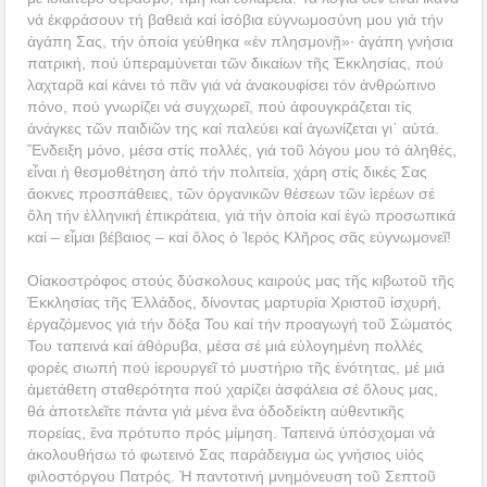
νά ἐκφράσουν τή βαθειά καί ἰσόβια εὐγνωμοσύνη μου γιά τήν
ἀγάπη Σας, τήν ὁποία γεύθηκα «ἐν πλησμονῇ»· ἀγάπη γνήσια
πατρική, πού ὑπεραμύνεται τῶν δικαίων τῆς Ἐκκλησίας, πού
λαχταρᾶ καί κάνει τό πᾶν γιά νά ἀνακουφίσει τόν ἀνθρώπινο
πόνο, πού γνωρίζει νά συγχωρεῖ, πού ἀφουγκράζεται τίς
ἀνάγκες τῶν παιδιῶν της καί παλεύει καί ἀγωνίζεται γι᾿ αὐτά.
Ἔνδειξη μόνο, μέσα στίς πολλές, γιά τοῦ λόγου μου τό ἀληθές,
εἶναι ἡ θεσμοθέτηση ἀπό τήν πολιτεία, χάρη στίς δικές Σας
ἄοκνες προσπάθειες, τῶν ὀργανικῶν θέσεων τῶν ἱερέων σέ
ὅλη τήν ἑλληνική ἐπικράτεια, γιά τήν ὁποία καί ἐγώ προσωπικά
καί – εἶμαι βέβαιος – καί ὅλος ὁ Ἱερός Κλῆρος σᾶς εὐγνωμονεῖ!
Οἰακοστρόφος στούς δύσκολους καιρούς μας τῆς κιβωτοῦ τῆς
Ἐκκλησίας τῆς Ἑλλάδος, δίνοντας μαρτυρία Χριστοῦ ἰσχυρή,
ἐργαζόμενος γιά τήν δόξα Του καί τήν προαγωγή τοῦ Σώματός
Του ταπεινά καί ἀθόρυβα, μέσα σέ μιά εὐλογημένη πολλές
φορές σιωπή πού ἱερουργεῖ τό μυστήριο τῆς ἑνότητας, μέ μιά
ἀμετάθετη σταθερότητα πού χαρίζει ἀσφάλεια σέ ὅλους μας,
θά ἀποτελεῖτε πάντα γιά μένα ἕνα ὁδοδείκτη αὐθεντικῆς
πορείας, ἕνα πρότυπο πρός μίμηση. Ταπεινά ὑπόσχομαι νά
ἀκολουθήσω τό φωτεινό Σας παράδειγμα ὡς γνήσιος υἱός
φιλοστόργου Πατρός. Ἡ παντοτινή μνημόνευση τοῦ Σεπτοῦ