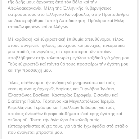
τῆς ζωῆς μου: ἄρχοντες ἀπό τόν Βόλο καί τήν
Αἰτωλοακαρνανία, Μέλη τῆς Ἐλληνικῆς Κυβερνήσεως,
ἐκπροσώπους στό Ἐλληνικό Κοινοβούλιο, στήν Πρωτοβάθμια
καί Δευτεροβάθμια Τοπική Αὐτοδιοίκηση, Πρόεδροι καί Μέλη
τοπικῶν φορέων καί συλλόγων.
Μέ καρδιακή καί εὐχαριστιακή ἐπιθυμία ἀπευθύνομαι, τέλος,
στούς συγγενεῖς, φίλους, μοναχούς καί μοναχές, πνευματικά
μου παιδιά, συνεργάτες, οἱ περισσότεροι τῶν ὁποίων
ὑποβλήθηκαν στήν ταλαιπωρία μεγάλου ταξιδιοῦ γιά χάρη μου.
Τούς εὐχαριστῶ καί πάντα θά τούς προσφέρω τήν ἀγάπη μου
καί τήν προσευχή μου.
Τέλος, αἰσθάνομαι τήν ἀνάγκη νά μνημονεύσω καί τούς
κεκοιμημένους ἀρχιερεῖς Λαρίσης και Τυρνάβου Ἰγνάτιο,
Ἐλασσῶνος Βασίλειο, Καστορίας Σεραφείμ, Σισανίου καί
Σιατίστης Παῦλο, Γόρτυνος και Μεγαλοπόλεως Ἱερεμία,
Κεφαλληνίας Γεράσιμο καί Τράλλεων Ἰσίδωρο, γιά τούς
ὁποίους ἀνέκαθεν ἔτρεφα αἰσθήματα ἰδιαίτερης ἀγάπης καί
σεβασμοῦ. Τούτη τήν ἁγία ὥρα ἐπικαλοῦμαι τίς
εὐπαρρησίαστες εὐχές τους, γιά νά τίς ἔχω ἐφόδιο στό στάδιο
πού ἀνοίγεται μπροστά μου.