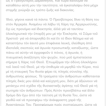
ὡς ὁ Πρεσβύτερος Δαμασκηνός. Καί τώρα καλοῦμαι νά
καταθέσω αὐτή μου τήν ταυτότητα, νά ἐγκαταλείψω ὅσα μέχρι
στιγμῆς γνώριζα ὡς τρόπο ζωῆς καί διακονίας.
Ἰδού, γέγονε καινά τά πάντα. Ὁ Πρεσβύτερος δίνει τή θέση του
στόν Ἀρχιερέα. Ἀναμένω νά λάβω τή Χάρη της Ἀρχιερωσύνης,
ὄχι ὡς προνόμιο καί ἰδιοκτησία, ἀλλά γιά νά ταυτίσω
ὁλοκληρωτικά τήν ὕπαρξή μου μέ τήν Ἐκκλησία, τό Σῶμα τοῦ
Χριστοῦ· γιά νά ἀπαρνηθῶ ἔτι καί ἔτι τό ἴδιον θέλημα καί νά
καταστήσω τόν ἑαυτό μου ἐπιφάνεια λευκή, ἐλεύθερη ἀπό
ἰδιοτελεῖς σκοπούς καί ἀγωνία προσωπικῆς καταξίωσης, ὥστε
πάνω σέ αὐτήν νά ἐγγραφοῦν ὁ πόνος, ἡ ἀγωνία, ἡ
πνευματική ἀναζήτηση τῶν ψυχῶν, πού μοῦ ἐμπιστεύεται
σήμερα ἡ Χάρις τοῦ Θεοῦ. Ἐπωμίζομαι τήν ὀδύνη ὁλοκλήρου
τοῦ λαοῦ τοῦ Θεοῦ, μέ τήν ἐπιθυμία νά μιμηθῶ τόν Κύριο, πού
μέ τή σταυρική Του θυσία φέρει τίς πληγές σύνολης τῆς
ἀνθρωπίνης φύσεως. Τά τραύματα τῶν ἀνθρώπων καθίστανται
πληγές δικές μου ἀλλά καί καύχησή μου, διότι μέ ἀξιώνουν νά
μετάσχω στό σχέδιο τῆς θυσιαστικῆς ἀγάπης τοῦ Θεοῦ γιά τή
σωτηρία τῶν ἀνθρώπων. Πρός Αὐτόν προσβλέπω καί ἄλλο
δρόμο δέν ἔχω ἀπό τήν ταύτιση μέ τή θυσία Του, ὥστε νά
γευθῶ καί νά προσφέρω τήν ἀνέκφραστη χαρά τῆς
Ἀναστάσεώς Του. Προσφέρομαι πρός συσταύρωση, ὥστε νά