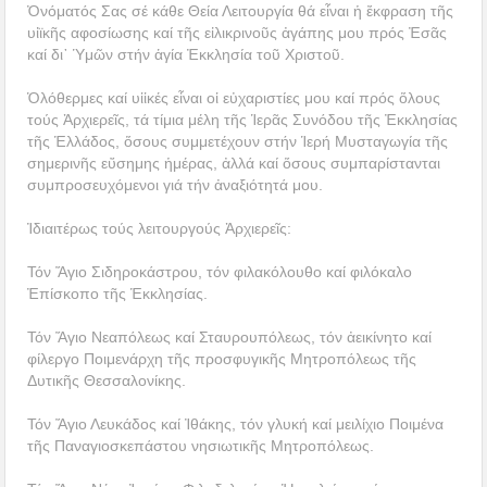
Ὀνόματός Σας σέ κάθε Θεία Λειτουργία θά εἶναι ἡ ἔκφραση τῆς
υἱϊκῆς αφοσίωσης καί τῆς εἰλικρινοῦς ἀγάπης μου πρός Ἐσᾶς
καί δι᾿ Ὑμῶν στήν ἁγία Ἐκκλησία τοῦ Χριστοῦ.
Ὁλόθερμες καί υἱἱκές εἶναι οἱ εὐχαριστίες μου καί πρός ὅλους
τούς Ἀρχιερεῖς, τά τίμια μέλη τῆς Ἱερᾶς Συνόδου τῆς Ἐκκλησίας
τῆς Ἑλλάδος, ὅσους συμμετέχουν στήν Ἱερή Μυσταγωγία τῆς
σημερινῆς εὔσημης ἡμέρας, ἀλλά καί ὅσους συμπαρίστανται
συμπροσευχόμενοι γιά τήν ἀναξιότητά μου.
Ἰδιαιτέρως τούς λειτουργούς Ἀρχιερεῖς:
Τόν Ἅγιο Σιδηροκάστρου, τόν φιλακόλουθο καί φιλόκαλο
Ἐπίσκοπο τῆς Ἑκκλησίας.
Τόν Ἅγιο Νεαπόλεως καί Σταυρουπόλεως, τόν ἀεικίνητο καί
φίλεργο Ποιμενάρχη τῆς προσφυγικῆς Μητροπόλεως τῆς
Δυτικῆς Θεσσαλονίκης.
Τόν Ἅγιο Λευκάδος καί Ἰθάκης, τόν γλυκή καί μειλίχιο Ποιμένα
τῆς Παναγιοσκεπάστου νησιωτικῆς Μητροπόλεως.