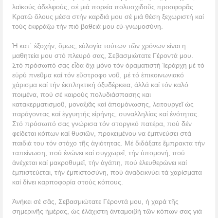
λαϊκούς ἀδελφούς, σέ μιά πορεία πολυσχιδοῦς προσφορᾶς.
Κρατῶ ὅλους μέσα στήν καρδιά μου σέ μιά θέση ξεχωριστή καί
τούς ἐκφράζω τήν πιό βαθειά μου εὐ-γνωμοσύνη.
Ἡ κατ᾿ ἐξοχήν, ὅμως, εὐλογία τούτων τῶν χρόνων είναι η
μαθητεία μου στό πλευρό σας, Σεβασμιώτατε Γέροντά μου.
Στό πρόσωπό σας εἶδα ὄχι μόνο τόν ὁραματιστή Ἱεράρχη μέ τό
εὑρύ πνεῦμα καί τόν εὔστροφο νοῦ, μέ τό ἐπικοινωνιακό
χάρισμα καί τήν ἐκπληκτική ὀξυδέρκεια, ἀλλά καί τόν καλό
ποιμένα, πού σέ καιρούς πολυδιάσπασης και
κατακερματισμοῦ, μοναξιᾶς καί ἀπομόνωσης, λειτουργεῖ ὡς
παράγοντας καί ἐγγυητής εἰρήνης, συναλληλίας καί ἑνότητας.
Στό πρόσωπό σας γνώρισα τόν στοργικό πατέρα, πού δέν
φείδεται κόπων καί θυσιῶν, προκειμένου να ἐμπνεύσει στά
παιδιά του τόν στόχο τῆς ἁγιότητας. Μέ διδάξατε ἔμπρακτα τήν
ταπείνωση, πού ἑνώνει καί συγχωρεῖ, τήν ὑπομονή, πού
ἀνέχεται καί μακροθυμεῖ, τήν ἀγάπη, πού ἐλευθερώνει καί
ἐμπιστεύεται, τήν ἐμπιστοσύνη, πού ἀναδεικνύει τά χαρίσματα
καί δίνει καρποφορία στούς κόπους.
Ἀνήκει σέ σᾶς, Σεβασμιώτατε Γέροντά μου, ἡ χαρά τῆς
σημερινῆς ἡμέρας, ὡς ἐλάχιστη ἀνταμοιβή τῶν κόπων σας γιά