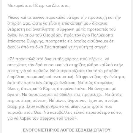
Μακαριώτατε Πάτερ και Δέσποτα,
Υἱϊκῶς καί ταπεινῶς παρακαλῶ νά ἔχω τήν προσευχή καί τήν
στήριξή Σας, ὥστε νά εἶναι ἡ ἐπισκοπική μου διακονία
θεάρεστη καί ἀνεπίληπτη, σύμφωνη μέ τίς προτροπές τοῦ
ἁγίου Ἰγνατίου τοῦ Θεοφόρου πρός τόν ἅγιο Πολύκαρπο
ἐπίσκοπο Σμύρνης, προτροπές τίς ὁποῖες αἰσθάνομαι ὅτι
ἀκούω ἀπό τά δικά Σας πατρικά χείλη αὐτή τή στιγμή:
«Σέ παρακαλῶ στό ὄνομα τῆς χάριτος πού φέρνεις, νά
συνεχίσεις τόν δρόμο σου καί νά στηρίζεις κλῆρο καί λαό στήν
πίστη, γιά νά σωθοῦν. Νά ὑπερασπίζεσαι τόν τόπο μέ κάθε
ἐπιμέλεια, σωματική καί πνευματική. Νά φροντίζεις τήν ἑνότητα,
ἀπό τήν ὁποία δέν ὑπάρχει ἀνώτερο. Νά τούς ὑπομένεις
ὅλους, ὅπως καί ὁ Κύριος ὑπομένει ἐσένα. Νά ἀνέχεσαι μέ
ἀγάπη. Νά ἀφοσιώνεσαι σέ ἀδιάλειπτες προσευχές. Νά ζητᾶς
περισσότερη σύνεση. Νά μένεις ἄγρυπνος, ἔχοντας πνεῦμα
ἀκοίμητο. Στόν κάθε ἄνθρωπο νά μιλᾶς κατά τρόπο πού
ταιριάζει στόν Θεό. Νά καταβάλλεις τελικά περισσότερο κόπο,
γιά νά λάβεις τόν στέφανο τοῦ Θεοῦ».
ΕΝΘΡΟΝΙΣΤΗΡΙΟΣ ΛΟΓΟΣ ΣΕΒΑΣΜΙΩΤΑΤΟΥ