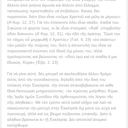
ἄλλοτε ἀπό γνήσια ἀγωνία καί ἄλλοτε ἀπό ἔλλειμμα
ταπείνωσης προσπαθοῦν νά ἐπιβάλουν. Κανείς δέν
περισσεύει, διότι ὅλοι εἶναι «σῶμα Χριστοῦ καί μέλη ἐκ μέρους»
(Α’ Κορ. 12, 27). Γιά τόν ἐπίσκοπο ὅλοι εἶναι οἰκεῖοι, παιδιά του.
Σηκώνει τό φορτίο τους, κι ἄς εἶναι σταυρικό. «Καθ᾿ ὑπερβολήν
ὁδόν δείκνυσι» (Α’ Κορ. 12, 31), τήν ὁδό τῆς ἀγάπης. Ὅριό του
τό «ἄχρις οὗ μορφωθῇ ὁ Χριστός» (Γαλ. 4, 19) «ἑνί ἑκάστῳ»
τῶν μελῶν τῆς ποίμνης του, διότι ἡ ἀποστολή του εἶναι νά
παρουσιαστεῖ ἐνώπιον τοῦ Θεοῦ ὄχι μόνος του, ἀλλά
ὁμολογώντας καί βιώνοντας τό· «ἰδού ἐγώ καί τά παιδία ἅ μοι
ἔδωκας, Κύριε» (Ἑβρ. 2, 13)
Γιά νά γίνει αὐτό, δέν μπορεῖ νά ἀκολουθήσει ἄλλον δρόμο
ἐκτός ἀπό τήν συνοδικότητα, δηλαδή ἀπό τήν δική του
ὑπακοή στήν Ἐκκλησία, τήν ὁποία ἐπαναβεβαιώνει σέ κάθε
Θεία Λειτουργία μνημονεύοντας: «ἐν πρώτοις μνήσθητι, Κύριε,
τῆς Ἱερᾶς ἡμῶν Συνόδου τῆς ὀρθοτομούσης τόν λόγον τῆς
σῆς ἀληθείας». Μέ τόν τρόπο αὐτό καλεῖ κλῆρο καί λαό νά
οἰκειώνονται τήν μετοχή στήν Ἐκκλησία ὄχι μόνο ὡς εὐχή καί
προσευχή, ἀλλά καί ὡς βίωμα σώζουσας ὑπακοῆς. Διότι ἡ
ἀλήθεια βρίσκεται ἐν τῇ Ἐκκλησίᾳ. Δέν ἀποτελεῖ ἀτομικό
κατόρθωμα.