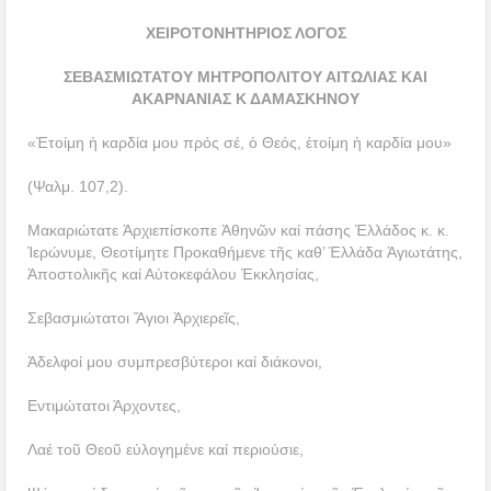
ΧΕΙΡΟΤΟΝΗΤΗΡΙΟΣ ΛΟΓΟΣ
ΣΕΒΑΣΜΙΩΤΑΤΟΥ ΜΗΤΡΟΠΟΛΙΤΟΥ ΑΙΤΩΛΙΑΣ ΚΑΙ
ΑΚΑΡΝΑΝΙΑΣ Κ ΔΑΜΑΣΚΗΝΟΥ
«Ἑτοίμη ἡ καρδία μου πρός σέ, ὁ Θεός, ἑτοίμη ἡ καρδία μου»
(Ψαλμ. 107,2).
Μακαριώτατε Ἀρχιεπίσκοπε Ἀθηνῶν καί πάσης Ἑλλάδος κ. κ.
Ἱερώνυμε, Θεοτίμητε Προκαθήμενε τῆς καθ’ Ἑλλάδα Ἀγιωτάτης,
Ἀποστολικῆς καί Αὐτοκεφάλου Ἐκκλησίας,
Σεβασμιώτατοι Ἅγιοι Ἀρχιερεῖς,
Ἀδελφοί μου συμπρεσβύτεροι καί διάκονοι,
Εντιμώτατοι Άρχοντες,
Λαέ τοῦ Θεοῦ εὐλογημένε καί περιούσιε,