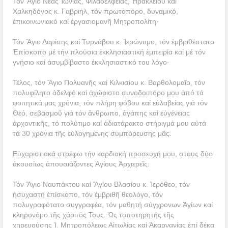
Τόν Ἅγιο Νέας Ἰωνίας, Φιλαδελφείας, Ἡρακλείου καί
Χαλκηδόνος κ. Γαβριήλ, τόν πρωτοπόρο, δυναμικό,
ἐπικοινωνιακό καί ἐργασιομανῆ Μητροπολίτη·
Τόν Ἅγιο Λαρίσης καί Τυρνάβου κ. Ἱερώνυμο, τόν ἐμβριθέστατο
Ἐπίσκοπο μέ τήν πλούσια ἐκκλησιαστική ἐμπειρία καί μέ τόν
γνήσιο καί ἀσυμβίβαστο ἐκκλησιαστικό του λόγο·
Τέλος, τόν Ἅγιο Πολυανῆς καί Κιλκισίου κ. Βαρθολομαῖο, τόν
πολυφίλητο ἀδελφό καί ἀχώριστο συνοδοιπόρο μου ἀπό τά
φοιτητικά μας χρόνια, τόν πλήρη φόβου καί εὐλαβείας γιά τόν
Θεό, σεβασμοῦ γιά τόν ἄνθρωπο, ἀγάπης καί εὐγένειας
ἀρχοντικῆς, τό πολύτιμο καί ἀδιατάρακτο στήριγμά μου αὐτά
τά 30 χρόνια τῆς εὐλογημένης συμπόρευσης μᾶς.
Εὐχαριστιακά στρέφω τήν καρδιακή προσευχή μου, στους δύο
ἀκουσίως ἀπουσιάζοντες Ἁγίους Ἀρχιερεῖς:
Τόν Ἅγιο Ναυπάκτου καί Ἅγίου Βλασίου κ. Ἱερόθεο, τόν
ἡσυχαστή ἐπίσκοπο, τόν ἐμβριθῆ θεολόγο, τόν
πολυγραφότατο συγγραφέα, τόν μαθητή σύγχρονων Ἁγίων καί
κληρονόμο τῆς χάριτός Τους. Ὡς τοποτηρητής τῆς
χηρευούσης Ἱ. Μητροπόλεως Αἰτωλίας καί Ἀκαρνανίας ἐπί δέκα