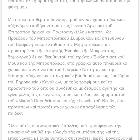
ἱεραποστολική δραστηριότητα, καί παράλληλα ἀναπαύουν τήν
ψυχή μου.
Μέ τέτοια ἀποθέματα δύναμης, μοῦ δίνουν χαρά τά διαρκῶς
αὐξανόμενα καθήκοντά μου: ὡς Γενικοῦ Ἀρχιερατικοῦ
Ἐπιτρόπου ἀρχικά καί Πρωτοσυγκέλλου κατόπιν· ὡς
Προέδρου τοῦ Μητροπολιτικοῦ Συμβουλίου καί ὑπευθύνου
τοῦ Βρεφονηπιακοῦ Σταθμοῦ τῆς Μητροπόλεως· ὡς
προϊσταμένου τῆς ἱστορικῆς Ἐνορίας τῆς Μακρινίτσας,
δημιουργοῦ δέ καί διευθυντοῦ τοῦ πρώτου Ἐκκλησιαστικοῦ
Μουσείου τῆς Μητροπόλεως, στό γραφικό αὐτό πηλιορείτικο
χωριό· ὡς συντονιστοῦ τοῦ Γραφείου Νεότητας καί τῆς
ἔκδοσης σύγχρονων κατηχητικῶν βοηθημάτων· ὡς Προέδρου
τοῦ Γηροκομείου Καναλίων, μέ τούς τροφίμους καί τό
προσωπικό τοῦ ὁποίου συνδέθηκα μέ δεσμούς ἀγάπης καί
ἔγινα μέλος τῆς οἰκογένειάς τους· καί τέλος, ὡς ὁραματιστοῦ
τοῦ «Μικροῦ Παραδείσου» καί τῆς «Γωνιᾶς τοῦ Θεοῦ», δύο
πρότυπων καί πρωτότυπων χώρων ἀπασχόλησης τῶν
παιδιῶν.
Ὅλες αὐτές οἱ πνευματικές ἐπάλξεις μοῦ προσφέρουν τήν
εὐκαιρία νά γευθῶ τήν εὐλογία τῆς συμπόρευσης καί τῆς
ἐπικοινωνίας μέ ἀναρίθμητους συνεργάτες, ἱερεῖς, μοναχούς καί