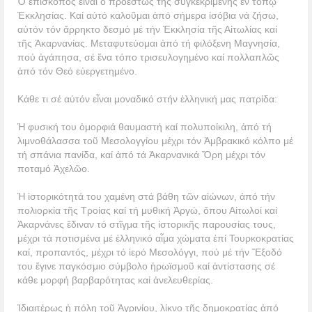
Ὁ ἐπίσκοπος εἶναι ὁ προεστώς τῆς συγκεκριμένης ἐν τόπῳ
Ἐκκλησίας. Καί αὐτό καλοῦμαι ἀπό σήμερα ἰσόβια νά ζήσω,
αὐτόν τόν ἄρρηκτο δεσμό μέ τήν Ἐκκλησία τῆς Αἰτωλίας καί
τῆς Ἀκαρνανίας. Μεταφυτεύομαι ἀπό τή φιλόξενη Μαγνησία,
πού ἀγάπησα, σέ ἕνα τόπο τρισευλογημένο καί πολλαπλῶς
ἀπό τόν Θεό εὐεργετημένο.
Κάθε τι σέ αὐτόν εἶναι μοναδικό στήν ἑλληνική μας πατρίδα:
Ἡ φυσική του ὀμορφιά θαυμαστή καί πολυποίκιλη, ἀπό τή
λιμνοθάλασσα τοῦ Μεσολογγίου μέχρι τόν Ἀμβρακικό κόλπο μέ
τή σπάνια πανίδα, καί ἀπό τά Ἀκαρνανικά Ὄρη μέχρι τόν
ποταμό Ἀχελῶο.
Ἡ ἱστορικότητά του χαμένη στά βάθη τῶν αἰώνων, ἀπό τήν
πολιορκία τῆς Τροίας καί τή μυθική Ἀργώ, ὅπου Αἰτωλοί καί
Ἀκαρνάνες ἔδιναν τό στῖγμα τῆς ἱστορικῆς παρουσίας τους,
μέχρι τά ποτισμένα μέ ἑλληνικό αἷμα χώματα ἐπί Τουρκοκρατίας
καί, προπαντός, μέχρι τό ἱερό Μεσολόγγι, πού μέ τήν Ἔξοδό
του ἔγινε παγκόσμιο σύμβολο ἡρωϊσμοῦ καί ἀντίστασης σέ
κάθε μορφή βαρβαρότητας καί ἀνελευθερίας.
Ἰδιαιτέρως ἡ πόλη τοῦ Ἀγρινίου, λίκνο τῆς δημοκρατίας ἀπό