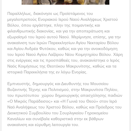
Παραλλήλως, διακόνησε ως Προϊστάμενος του
μεγαλοπρεπούς Ενοριακού Ιερού Ναού Αναλήψεως Χριστού
Βόλου, όπου εργάστηκε, πλην της ποιμαντικής και
φιλανθρωπικής διακονίας, και για την αποπεράτωση και
εξωραϊσμό του Ιερού αυτού Ναού. Μερίμνησε, επίσης, για την
ανακαίνιση των Ιερών Παρεκκλησίων Αγίου Νεκταρίου Βόλου
και Αγίου Ανδρέα Φυτόκου, καθώς και για την ανοικοδόμηση
του Ιερού Ναού Αγίου Λαζάρου Νέου Κοιμητηρίου Βόλου. Χάρη
στις ενέργειες και τις προσπάθειές του, ανακαινίστηκε ο Ιερός
Ναός Κοιμήσεως της Θεοτόκου Μακρυνίτσης, καθώς και τα
ιστορικά Παρεκκλήσια της εν λόγω Ενορίας.
Εμπνευστής, δημιουργός και Διευθυντής του Μουσείου
Βυζαντινής Τέχνης και Πολιτισμού, στην Μακρυνίτσα Πηλίου,
του πρωτότυπου χώρου δημιουργικής απασχόλησης παιδιών
«Ο Μικρός Παράδεισος» και «Η Γωνιά του Θεού» στον Ιερό
Ναό Αναλήψεως του Χριστού Βόλου, καθώς και Πρόεδρος του
Διοικητικού Συμβουλίου του Σουρλιγκείου Γηροκομείου
Καναλίων και συνέβαλε καθοριστικά στην εκ βάθρων
ανακαίνιση και εύρυθμη λειτουργία του.