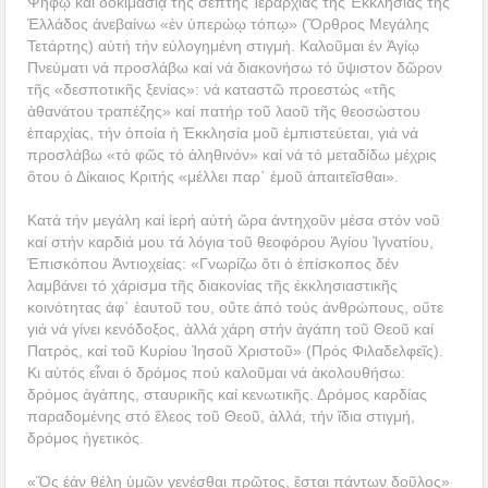
Ψήφῳ καί δοκιμασίᾳ τῆς σεπτῆς Ἱεραρχίας τῆς Ἐκκλησίας τῆς
Ἑλλάδος ἀνεβαίνω «ἐν ὑπερώῳ τόπῳ» (Ὄρθρος Μεγάλης
Τετάρτης) αὐτή τήν εὐλογημένη στιγμή. Καλοῦμαι ἐν Ἁγίῳ
Πνεύματι νά προσλάβω καί νά διακονήσω τό ὕψιστον δῶρον
τῆς «δεσποτικῆς ξενίας»: νά καταστῶ προεστώς «τῆς
ἀθανάτου τραπέζης» καί πατήρ τοῦ λαοῦ τῆς θεοσώστου
ἐπαρχίας, τήν ὁποία ἡ Ἐκκλησία μοῦ ἐμπιστεύεται, γιά νά
προσλάβω «τό φῶς τό ἀληθινόν» καί νά τό μεταδίδω μέχρις
ὅτου ὁ Δίκαιος Κριτής «μέλλει παρ᾿ ἐμοῦ ἀπαιτεῖσθαι».
Κατά τήν μεγάλη καί ἱερή αὐτή ὥρα ἀντηχοῦν μέσα στόν νοῦ
καί στήν καρδιά μου τά λόγια τοῦ θεοφόρου Ἁγίου Ἰγνατίου,
Ἐπισκόπου Ἀντιοχείας: «Γνωρίζω ὅτι ὁ ἐπίσκοπος δέν
λαμβάνει τό χάρισμα τῆς διακονίας τῆς ἐκκλησιαστικῆς
κοινότητας ἀφ᾽ ἑαυτοῦ του, οὔτε ἀπό τούς ἀνθρώπους, οὔτε
γιά νά γίνει κενόδοξος, ἀλλά χάρη στήν ἀγάπη τοῦ Θεοῦ καί
Πατρός, καί τοῦ Κυρίου Ἰησοῦ Χριστοῦ» (Πρός Φιλαδελφεῖς).
Κι αὐτός εἶναι ὁ δρόμος πού καλοῦμαι νά ἀκολουθήσω:
δρόμος ἀγάπης, σταυρικῆς καί κενωτικῆς. Δρόμος καρδίας
παραδομένης στό ἔλεος τοῦ Θεοῦ, ἀλλά, τήν ἴδια στιγμή,
δρόμος ἡγετικός.
«Ὅς ἐάν θέλῃ ὑμῶν γενέσθαι πρῶτος, ἔσται πάντων δοῦλος»