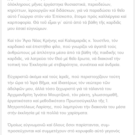
ὁλόκληρους μῆνες ἐργάστηκε θυσιαστικά, περιοδεύων,
κηρύττων, ἱερουργῶν καί διδάσκων, γιά νά παραδώσει τό θεῖο
αὐτό Γεώργιο στόν νέο Ἐπίσκοπο, ἕτοιμο πρός καλλιέργεια καί
καρποφορία. Θά τοῦ εἶμαι γι᾿ αὐτό ἀπό τά βάθη τῆς καρδιᾶς
μου ἐσαεί εὐγνώμων.
Καί τόν Ἅγιο Νέας Κρήνης καί Καλαμαριᾶς κ. Ἰουστῖνο, τόν
καρδιακό καί ἐπιστήθιο φίλο, πού γνωρίζει νά ἀγαπᾶ τούς
ἀνθρώπους μέ ἁπλότητα μέσα ἀπό τά βάθη τῆς παιδικῆς του
καρδιᾶς, νά λατρεύει τόν Θεό μέ θεῖο ἔρωτα, νά διακονεῖ τήν
τοπική του Ἐκκλησία μέ στιβαρότητα, συνέπεια καί ἀνδρεία.
Εὐχαριστῶ ἀκόμα καί τούς ἱερεῖς, πού περιστοιχίζουν τούτη
τήν ὥρα τό Ἱερό Βῆμα, καί ἰδιαιτέρως τόν νεώτερο τῶν
ἀδελφῶν μου, ἀλλά τόσο ξεχωριστό γιά τά τάλαντά του
Ἀρχιμανδρίτη Ἰγνάτιο Μουρτζανό, τόν ρέκτη, γλωσσομαθῆ,
ἐργατικότατο καί μεθοδικότατο Πρωτοσύγκελλο τῆς Ἱ.
Μητροπόλεως Λαρίσης, πού λαμπρύνει τήν διακονία του μέσα
στήν ἐκκλησία μέ τά πολλά του χαρίσματα.
Ὁμοίως εὐγνωμονῶ καί ὅλους ὅσοι παρίστανται, συμ-
προσεύχονται καί συμμετέχουν στό κορυφαῖο αὐτό γεγονός