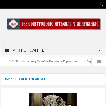
ΜΗΤΡΟΠΟΛΙΤΗΣ
τασκηνωτική Περίοδος Κοριτσιών Γυμνασίου
Παρακλήσεις πρώτης εβδομάδος
ην Έξοδο του Μεσολογγίου
Μήνυμα Σεβασμιωτάτου Μητροπολίτου Αιτωλίας κ
ΒΙΟΓΡΑΦΙΚΟ
Home