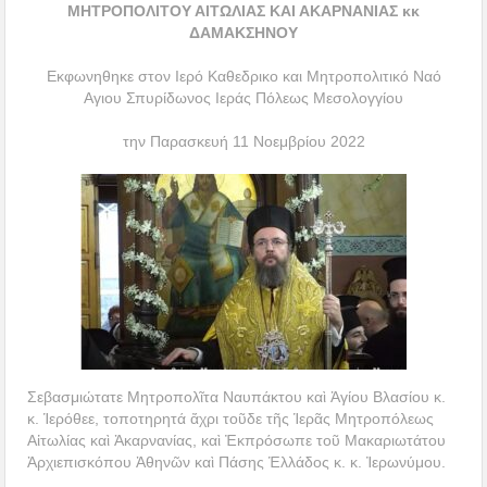
ΜΗΤΡΟΠΟΛΙΤΟΥ ΑΙΤΩΛΙΑΣ ΚΑΙ ΑΚΑΡΝΑΝΙΑΣ κκ
ΔΑΜΑΚΣΗΝΟΥ
Εκφωνηθηκε στον Ιερό Καθεδρικο και Μητροπολιτικό Ναό
Αγιου Σπυρίδωνος Ιεράς Πόλεως Μεσολογγίου
την Παρασκευή 11 Νοεμβρίου 2022
Σεβασμιώτατε Μητροπολῖτα Ναυπάκτου καὶ Ἁγίου Βλασίου κ.
κ. Ἱερόθεε, τοποτηρητά ἄχρι τοῦδε τῆς Ἱερᾶς Μητροπόλεως
Αἰτωλίας καὶ Ἀκαρνανίας, καὶ Ἐκπρόσωπε τοῦ Μακαριωτάτου
Ἀρχιεπισκόπου Ἀθηνῶν καὶ Πάσης Ἑλλάδος κ. κ. Ἰερωνύμου.