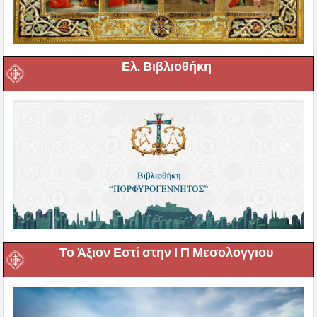
Ελ. Βιβλιοθήκη
Το Άξιον Εστί στην Ι Π Μεσολογγιου