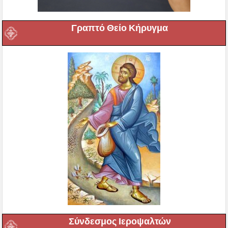
Γραπτό Θείο Κήρυγμα
Σύνδεσμος Ιεροψαλτών