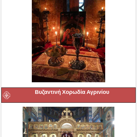
Βυζαντινή Χορωδία Αγρινίου