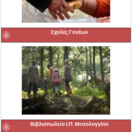
Σχολές Γονέων
Βιβλιοπωλείο Ι.Π. Μεσολογγίου