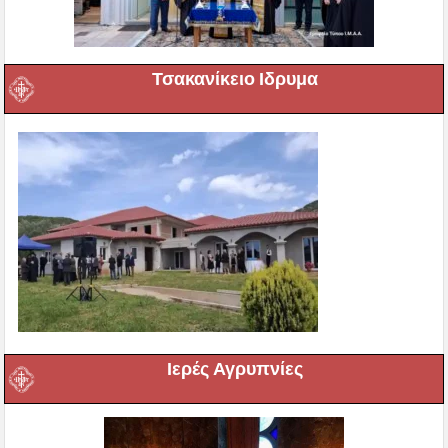
Τσακανίκειο Ιδρυμα
Ιερές Αγρυπνίες