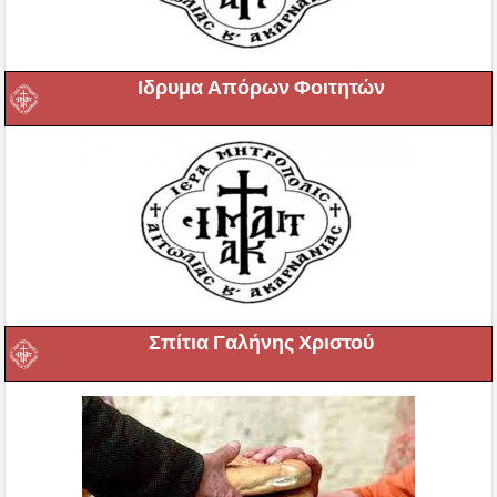
Ιδρυμα Απόρων Φοιτητών
Σπίτια Γαλήνης Χριστού