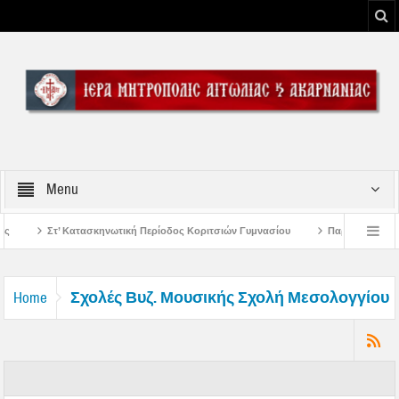
Menu
Περίοδος Κοριτσιών Γυμνασίου
Παρακλήσεις πρώτης εβδομάδος Δεκαπενταυγ
υ Μεσολογγίου
Μήνυμα Σεβασμιωτάτου Μητροπολίτου Αιτωλίας και Ακαρνανία
Σχολές Βυζ. Μουσικής Σχολή Μεσολογγίου
Home