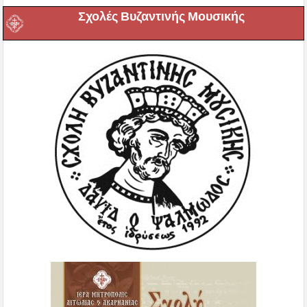
Σχολές Βυζαντινής Μουσικής