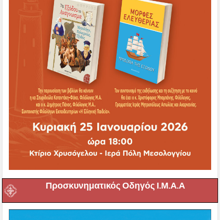
Προσκυνηματικός Οδηγός Ι.Μ.Α.Α