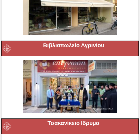
Βιβλιοπωλείο Αγρινίου
Τσακανίκειο Ιδρυμα