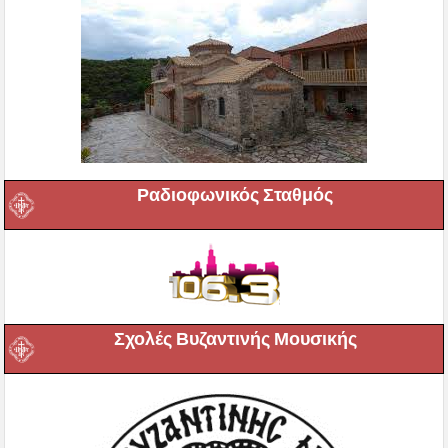
Ραδιοφωνικός Σταθμός
Σχολές Βυζαντινής Μουσικής