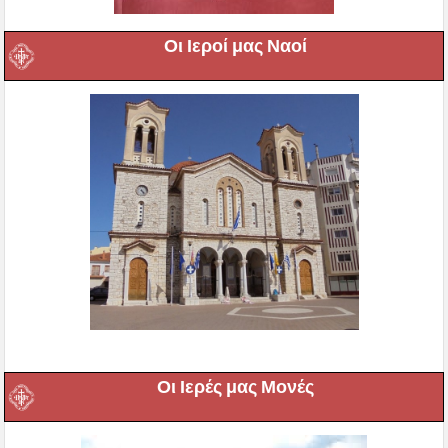
Οι Ιεροί μας Ναοί
Οι Ιερές μας Μονές