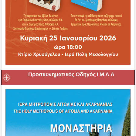
Προσκυνηματικός Οδηγός Ι.Μ.Α.Α