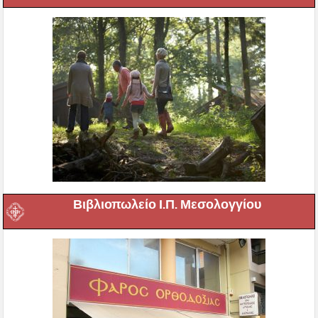
Βιβλιοπωλείο Ι.Π. Μεσολογγίου