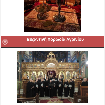
Βυζαντινή Χορωδία Αγρινίου