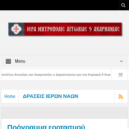
Menu
ίας κ Δαμασκηνου για την Κυριακή 9 Αυγούστου 2026
Η εορτή της Μεταμορ
Παναγίας
Δέηση υπέρ των πυροσβεστών και των πυροπλήκτων στην Ι. Μ. Αι
ΔΡΑΣΕΙΣ ΙΕΡΩΝ ΝΑΩΝ
Home
Πρόγραμμα εορτασμού