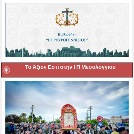
Το Άξιον Εστί στην Ι Π Μεσολογγιου