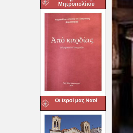
Μητροπολίτου
Οι Ιεροί μας Ναοί