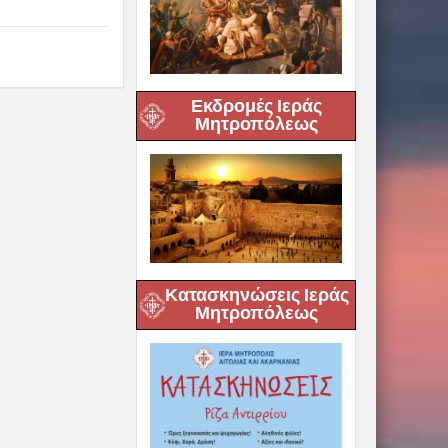
Εκδρομές Ιεράς
Μητροπόλεως
Κατασκηνώσεις Ιεράς
Μητροπόλεως