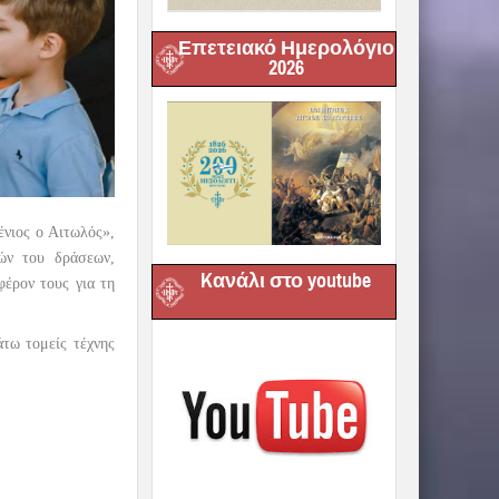
Επετειακό Ημερολόγιο
2026
νιος ο Αιτωλός»,
κών του δράσεων,
Kανάλι στο youtube
φέρον τους για τη
άτω τομείς τέχνης