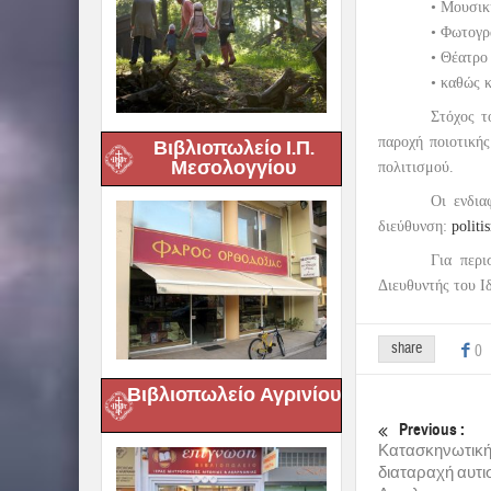
• Μουσικ
• Φωτογρ
• Θέατρο
• καθώς 
Στόχος τ
παροχή ποιοτική
Βιβλιοπωλείο Ι.Π.
Μεσολογγίου
πολιτισμού.
Οι ενδια
διεύθυνση:
polit
Για περι
Διευθυντής του Ι
share
0
Βιβλιοπωλείο Αγρινίου
Previous :
Κατασκηνωτική 
διαταραχή αυτισ