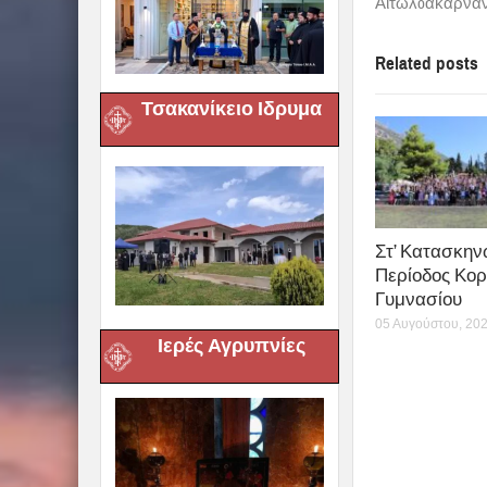
Αιτωλoακαρναν
Related posts
Τσακανίκειο Ιδρυμα
Στ’ Κατασκην
Περίοδος Κορ
Γυμνασίου
05 Αυγούστου, 20
Ιερές Αγρυπνίες