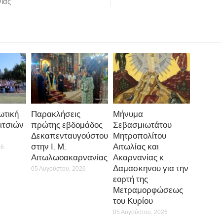
ίας
ωτική
Παρακλήσεις
Μήνυμα
ιτσιών
πρώτης εβδομάδος
Σεβασμιωτάτου
Δεκαπενταυγούστου
Μητροπολίτου
στην Ι. Μ.
Αιτωλίας και
26
Αιτωλωοακαρνανίας
Ακαρνανίας κ
Δαμασκηνου για την
05 Αυγούστου, 2026
εορτή της
Μετραμορφώσεως
του Κυρίου
05 Αυγούστου, 2026