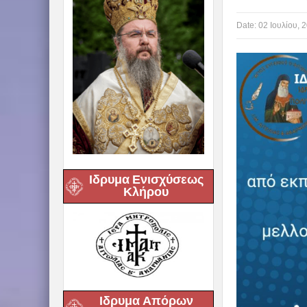
Date:
02 Ιουλίου, 
Ιδρυμα Ενισχύσεως
Κλήρου
Ιδρυμα Απόρων