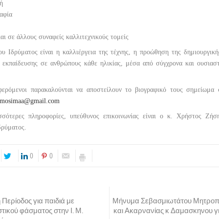
ή
αφία
και σε άλλους συναφείς καλλιτεχνικούς τομείς
ου Ιδρύματος είναι η καλλιέργεια της τέχνης, η προώθηση της δημιουργικ
ς εκπαίδευσης σε ανθρώπους κάθε ηλικίας, μέσα από σύγχρονα και ουσιασ
φερόμενοι παρακαλούνται να αποστείλουν το βιογραφικό τους σημείωμα 
ismosimaa@gmail.com
σσότερες πληροφορίες, υπεύθυνος επικοινωνίας είναι ο κ. Χρήστος Ζήση
δρύματος.
0
0
Περίοδος για παιδιά με
Μήνυμα Σεβασμιωτάτου Μητροπο
τικού φάσματος στην Ι. Μ.
και Ακαρνανίας κ Δαμασκηνου γι