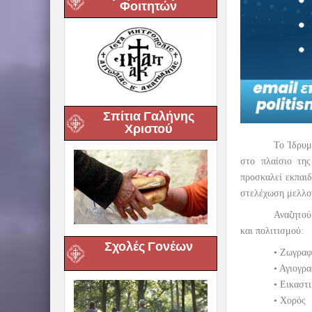
Φοιτητών
Σπίτια Γαλήνης
Χριστού
Το Ίδρυμ
στο πλαίσιο της
προσκαλεί εκπαιδ
στελέχωση μελλο
Αναζητού
και πολιτισμού:
Σχολές Γονέων
• Ζωγραφ
• Αγιογρα
• Εικαστ
• Χορός