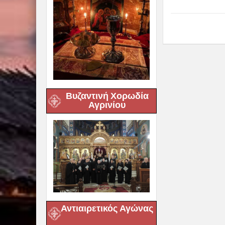
Βυζαντινή Χορωδία
Αγρινίου
Αντιαιρετικός Αγώνας