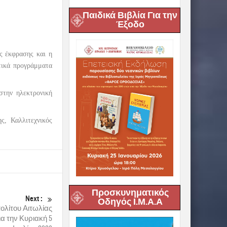
Παιδικά Βιβλία Για την
Έξοδο
ής έκφρασης και η
τικά προγράμματα
στην ηλεκτρονική
ς, Καλλιτεχνικός
Προσκυνηματικός
Next :
Οδηγός Ι.Μ.Α.Α
λίτου Αιτωλίας
α την Κυριακή 5