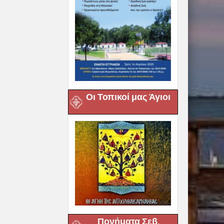
Οι Τοπικοί μας Άγιοι
Πονήματα Σεβ.