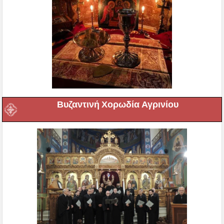
Βυζαντινή Χορωδία Αγρινίου