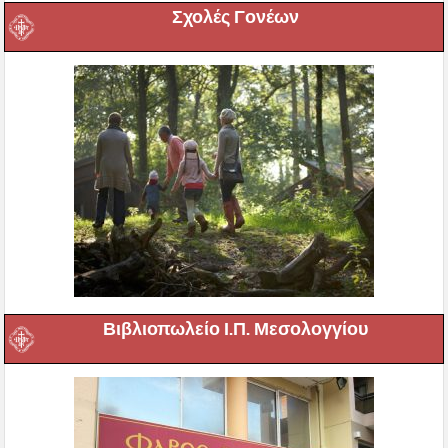
Σχολές Γονέων
Βιβλιοπωλείο Ι.Π. Μεσολογγίου