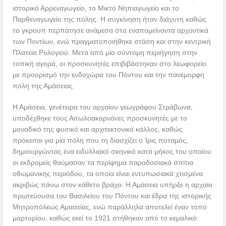
ιστορικό Αρρεναγωγείο, το Μικτό Νηπιαγωγείο και το
Παρθεναγωγείο της πόλης. Η συγκίνηση ήταν διάχυτη καθώς
το γκρουπ περπάτησε ανάμεσα στα εναπομείναντα αρχοντικά
των Ποντίων, ενώ πραγματοποιήθηκε στάση και στην κεντρική
Πλατεία Ρολογιού. Μετά από μία σύντομη περιήγηση στην
τοπική αγορά, οι προσκυνητές επιβιβάστηκαν στο λεωφορείο
με προορισμό την ενδοχώρα του Πόντου και την πανέμορφη
πόλη της Αμάσειας.
Η Αμάσεια, γενέτειρα του αρχαίου γεωγράφου Στράβωνα,
υποδέχθηκε τους Αιτωλοακαρνάνες προσκυνητές με το
μοναδικό της φυσικό και αρχιτεκτονικό κάλλος, καθώς
πρόκειται για μία πόλη που τη διασχίζει ο Ίρις ποταμός,
δημιουργώντας ένα ειδυλλιακό σκηνικό κατά μήκος του οποίου
οι εκδρομείς θαύμασαν τα περίφημα παραδοσιακά σπίτια
οθωμανικής περιόδου, τα οποία είναι εντυπωσιακά χτισμένα
ακριβώς πάνω στον κάθετο βράχο. Η Αμάσεια υπήρξε η αρχαία
πρωτεύουσα του Βασιλείου του Πόντου και έδρα της ιστορικής
Μητροπόλεως Αμασείας, ενώ παράλληλα αποτελεί έναν τόπο
μαρτυρίου, καθώς εκεί το 1921 στήθηκαν από το κεμαλικό