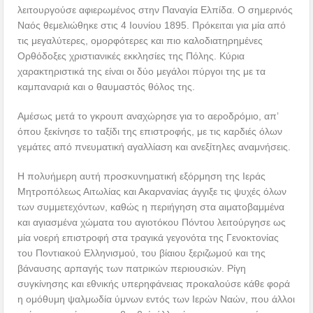
λειτουργούσε αφιερωμένος στην Παναγία Ελπίδα. Ο σημερινός
Ναός θεμελιώθηκε στις 4 Ιουνίου 1895. Πρόκειται για μία από
τις μεγαλύτερες, ομορφότερες και πιο καλοδιατηρημένες
Ορθόδοξες χριστιανικές εκκλησίες της Πόλης. Κύρια
χαρακτηριστικά της είναι οι δύο μεγάλοι πύργοι της με τα
καμπαναριά και ο θαυμαστός θόλος της.
Αμέσως μετά το γκρουπ αναχώρησε για το αεροδρόμιο, απ’
όπου ξεκίνησε το ταξίδι της επιστροφής, με τις καρδιές όλων
γεμάτες από πνευματική αγαλλίαση και ανεξίτηλες αναμνήσεις.
Η πολυήμερη αυτή προσκυνηματική εξόρμηση της Ιεράς
Μητροπόλεως Αιτωλίας και Ακαρνανίας άγγιξε τις ψυχές όλων
των συμμετεχόντων, καθώς η περιήγηση στα αιματοβαμμένα
και αγιασμένα χώματα του αγιοτόκου Πόντου λειτούργησε ως
μία νοερή επιστροφή στα τραγικά γεγονότα της Γενοκτονίας
του Ποντιακού Ελληνισμού, του βίαιου ξεριζωμού και της
βάναυσης αρπαγής των πατρικών περιουσιών. Ρίγη
συγκίνησης και εθνικής υπερηφάνειας προκαλούσε κάθε φορά
η ομόθυμη ψαλμωδία ύμνων εντός των Ιερών Ναών, που άλλοι