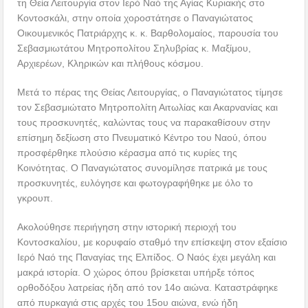
τη Θεία Λειτουργία στον Ιερό Ναό της Αγίας Κυριακής στο
Κοντοσκάλι, στην οποία χοροστάτησε ο Παναγιώτατος
Οικουμενικός Πατριάρχης κ. κ. Βαρθολομαίος, παρουσία του
Σεβασμιωτάτου Μητροπολίτου Σηλυβρίας κ. Μαξίμου,
Αρχιερέων, Κληρικών και πλήθους κόσμου.
Μετά το πέρας της Θείας Λειτουργίας, ο Παναγιώτατος τίμησε
τον Σεβασμιώτατο Μητροπολίτη Αιτωλίας και Ακαρνανίας και
τους προσκυνητές, καλώντας τους να παρακαθίσουν στην
επίσημη δεξίωση στο Πνευματικό Κέντρο του Ναού, όπου
προσφέρθηκε πλούσιο κέρασμα από τις κυρίες της
Κοινότητας. Ο Παναγιώτατος συνομίλησε πατρικά με τους
προσκυνητές, ευλόγησε και φωτογραφήθηκε με όλο το
γκρουπ.
Ακολούθησε περιήγηση στην ιστορική περιοχή του
Κοντοσκαλίου, με κορυφαίο σταθμό την επίσκεψη στον εξαίσιο
Ιερό Ναό της Παναγίας της Ελπίδος. Ο Ναός έχει μεγάλη και
μακρά ιστορία. Ο χώρος όπου βρίσκεται υπήρξε τόπος
ορθοδόξου λατρείας ήδη από τον 14ο αιώνα. Καταστράφηκε
από πυρκαγιά στις αρχές του 15ου αιώνα, ενώ ήδη