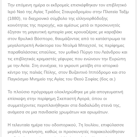
Την επόμενη ημέρα οι εκδρομείς επισκέφθηκαν τον επιβλητικό
Ιερό Ναό της Αγίας Τριάδος Σταυροδρομίου στην Πλατεία Ταξίμ
(1880), το διαχρονικό σύμβολο της ελληνορθόδοξης
κοινότητας της περιοχής, και αμέσως μετά οι προσκυνητές
έζησαν τη μαγευτική εμπειρία μιας κρουαζιέρας με καραβάκι
στον θρυλικό Βόσπορο, θαυμάζοντας από το κατάστρωμα τα
μεγαλοπρεπή Ανάκτορα του Ντολμά Μπαχτσέ, τις περίφημες
παραθαλάσσιες επαύλεις, τον μυθικό Πύργο του Λεάνδρου και
τις επιβλητικές κρεμαστές γέφυρες που ενώνουν την Ευρώπη
με την Ασία. Στη συνέχεια, το γκρουπ μετέβη στο ιστορικό
κέντρο της παλιάς Πόλης, στον Βυζαντινό Ιππόδρομο και στο
Παγκόσμιο Μνημείο της Αγίας του Θεού Σοφίας (6ος αι.)
Το πλούσιο πρόγραμμα ολοκληρώθηκε με μία απογευματινή
επίσκεψη στην περίφημη Σκεπαστή Αγορά, όπου οι
συμμετέχοντες περιπλανήθηκαν στα δαιδαλώδη στενά της,
ανάμεσα σε μια πανδαισία χρωμάτων και αρωμάτων.
Η τελευταία ημέρα του οδοιπορικού, 7η Ιουλίου, επιφύλασσε
μεγάλη συγκίνηση, καθώς οι προσκυνητές παρακολούθησαν