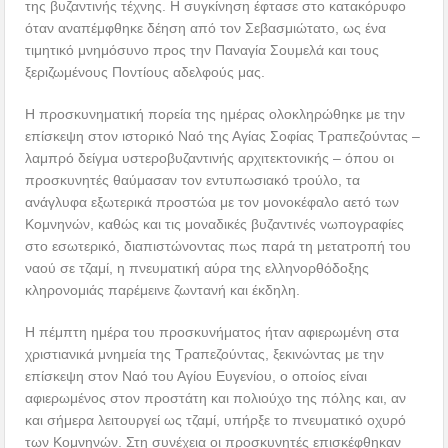
της βυζαντινής τέχνης. Η συγκίνηση έφτασε στο κατακόρυφο
όταν αναπέμφθηκε δέηση από τον Σεβασμιώτατο, ως ένα
τιμητικό μνημόσυνο προς την Παναγία Σουμελά και τους
ξεριζωμένους Ποντίους αδελφούς μας.
Η προσκυνηματική πορεία της ημέρας ολοκληρώθηκε με την
επίσκεψη στον ιστορικό Ναό της Αγίας Σοφίας Τραπεζούντας –
λαμπρό δείγμα υστεροβυζαντινής αρχιτεκτονικής – όπου οι
προσκυνητές θαύμασαν τον εντυπωσιακό τρούλο, τα
ανάγλυφα εξωτερικά προστώα με τον μονοκέφαλο αετό των
Κομνηνών, καθώς και τις μοναδικές βυζαντινές νωπογραφίες
στο εσωτερικό, διαπιστώνοντας πως παρά τη μετατροπή του
ναού σε τζαμί, η πνευματική αύρα της ελληνορθόδοξης
κληρονομιάς παρέμεινε ζωντανή και έκδηλη.
Η πέμπτη ημέρα του προσκυνήματος ήταν αφιερωμένη στα
χριστιανικά μνημεία της Τραπεζούντας, ξεκινώντας με την
επίσκεψη στον Ναό του Αγίου Ευγενίου, ο οποίος είναι
αφιερωμένος στον προστάτη και πολιούχο της πόλης και, αν
και σήμερα λειτουργεί ως τζαμί, υπήρξε το πνευματικό οχυρό
των Κομνηνών. Στη συνέχεια οι προσκυνητές επισκέφθηκαν