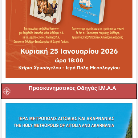
Προσκυνηματικός Οδηγός Ι.Μ.Α.Α