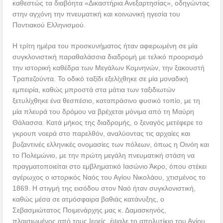
καθεστώς τα διαβόητα «Δικαστήρια Ανεξαρτησίας», οδηγώντας
στην αγχόνη την πνευματική και κοινωνική ηγεσία του
Ποντιακού Ελληνισμού.
Η τρίτη ημέρα του προσκυνήματος ήταν αφιερωμένη σε μία
συγκλονιστική παραθαλάσσια διαδρομή με τελικό προορισμό
την ιστορική καθέδρα των Μεγάλων Κομνηνών, την ξακουστή
Τραπεζούντα. Το οδικό ταξίδι εξελίχθηκε σε μία μοναδική
εμπειρία, καθώς μπροστά στα μάτια των ταξιδιωτών
ξετυλίχθηκε ένα θεσπέσιο, καταπράσινο φυσικό τοπίο, με τη
μία πλευρά του δρόμου να βρέχεται μόνιμα από τη Μαύρη
Θάλασσα. Κατά μήκος της διαδρομής, ο ξεναγός μετέφερε το
γκρουπ νοερά στο παρελθόν, αναλύοντας τις αρχαίες και
βυζαντινές ελληνικές ονομασίες των πόλεων, όπως η Οινόη και
το Πολεμώνιο, με την πρώτη μεγάλη πνευματική στάση να
πραγματοποιείται στο εμβληματικό Ιασώνιο Άκρο, όπου στέκει
αγέρωχος ο ιστορικός Ναός του Αγίου Νικολάου, χτισμένος το
1869. Η στιγμή της εισόδου στον Ναό ήταν συγκλονιστική,
καθώς μέσα σε ατμόσφαιρα βαθιάς κατάνυξης, ο
Σεβασμιώτατος Ποιμενάρχης μας κ. Δαμασκηνός,
πλαισιωμένος από τους Ιερείς, έψαλε το απολυτίκιο του Αγίου