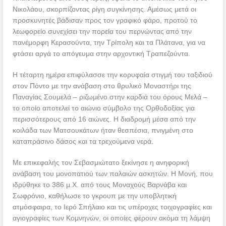
Νικολάου, σκορπίζοντας ρίγη συγκίνησης. Αμέσως μετά οι
προσκυνητές βάδισαν προς τον γραφικό φάρο, προτού το
λεωφορείο συνεχίσει την πορεία του περνώντας από την
πανέμορφη Κερασούντα, την Τρίπολη και τα Πλάτανα, για να
φτάσει αργά το απόγευμα στην αρχοντική Τραπεζούντα.
Η τέταρτη ημέρα επιφύλασσε την κορυφαία στιγμή του ταξιδιού
στον Πόντο με την ανάβαση στο θρυλικό Μοναστήρι της
Παναγίας Σουμελά – ριζωμένο στην καρδιά του όρους Μελά –
το οποίο αποτελεί το αιώνιο σύμβολο της Ορθοδοξίας για
περισσότερους από 16 αιώνες. Η διαδρομή μέσα από την
κοιλάδα των Ματσουκάτων ήταν θεσπέσια, πνιγμένη στο
καταπράσινο δάσος και τα τρεχούμενα νερά.
Με επικεφαλής τον Σεβασμιώτατο ξεκίνησε η ανηφορική
ανάβαση του μονοπατιού των παλαιών ασκητών. Η Μονή, που
ιδρύθηκε το 386 μ.Χ. από τους Μοναχούς Βαρνάβα και
Σωφρόνιο, καθήλωσε το γκρουπ με την υποβλητική
ατμόσφαιρα, το Ιερό Σπήλαιο και τις υπέροχες τοιχογραφίες και
αγιογραφίες των Κομνηνών, οι οποίες φέρουν ακόμα τη λάμψη