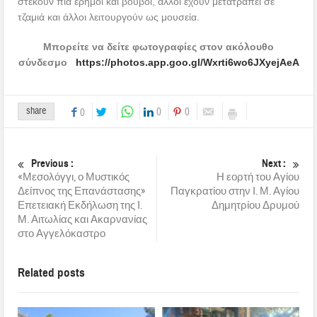
στέκουν πια έρημοι και βουβοί, άλλοι έχουν μετατραπεί σε
τζαμιά και άλλοι λειτουργούν ως μουσεία.
Μπορείτε να δείτε φωτογραφίες στον ακόλουθο
σύνδεσμο
https://photos.app.goo.gl/Wxrti6wo6JXyejAeA
share
0
0
0
Previous :
Next :
«Μεσολόγγι, ο Μυστικός
Η εορτή του Αγίου
Δείπνος της Επανάστασης»
Παγκρατίου στην Ι. Μ. Αγίου
Επετειακή Εκδήλωση της Ι.
Δημητρίου Δρυμού
Μ. Αιτωλίας και Ακαρνανίας
στο Αγγελόκαστρο
Related posts