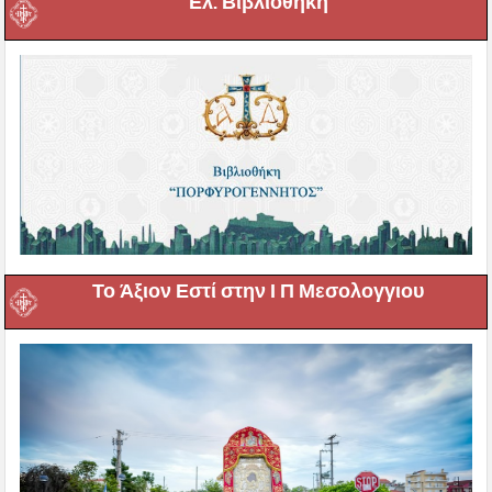
Ελ. Βιβλιοθήκη
Το Άξιον Εστί στην Ι Π Μεσολογγιου