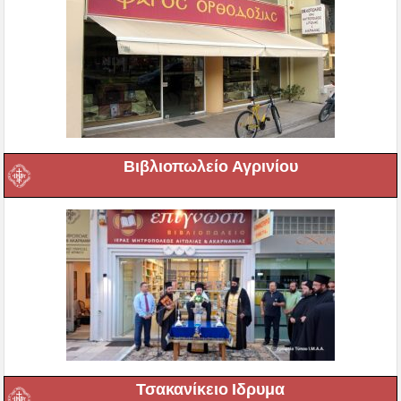
Βιβλιοπωλείο Αγρινίου
Τσακανίκειο Ιδρυμα