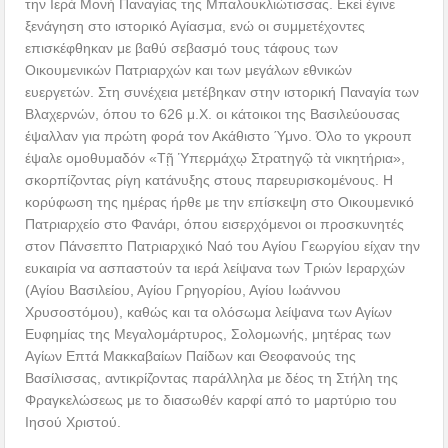
την Ιερά Μονή Παναγίας της Μπαλουκλιώτισσας. Εκεί έγινε
ξενάγηση στο ιστορικό Αγίασμα, ενώ οι συμμετέχοντες
επισκέφθηκαν με βαθύ σεβασμό τους τάφους των
Οικουμενικών Πατριαρχών και των μεγάλων εθνικών
ευεργετών. Στη συνέχεια μετέβηκαν στην ιστορική Παναγία των
Βλαχερνών, όπου το 626 μ.Χ. οι κάτοικοι της Βασιλεύουσας
έψαλλαν για πρώτη φορά τον Ακάθιστο Ύμνο. Όλο το γκρουπ
έψαλε ομοθυμαδόν «Τῇ Ὑπερμάχῳ Στρατηγῷ τὰ νικητήρια»,
σκορπίζοντας ρίγη κατάνυξης στους παρευρισκομένους. Η
κορύφωση της ημέρας ήρθε με την επίσκεψη στο Οικουμενικό
Πατριαρχείο στο Φανάρι, όπου εισερχόμενοι οι προσκυνητές
στον Πάνσεπτο Πατριαρχικό Ναό του Αγίου Γεωργίου είχαν την
ευκαιρία να ασπαστούν τα ιερά λείψανα των Τριών Ιεραρχών
(Αγίου Βασιλείου, Αγίου Γρηγορίου, Αγίου Ιωάννου
Χρυσοστόμου), καθώς και τα ολόσωμα λείψανα των Αγίων
Ευφημίας της Μεγαλομάρτυρος, Σολομωνής, μητέρας των
Αγίων Επτά Μακκαβαίων Παίδων και Θεοφανούς της
Βασίλισσας, αντικρίζοντας παράλληλα με δέος τη Στήλη της
Φραγκελώσεως με το διασωθέν καρφί από το μαρτύριο του
Ιησού Χριστού.