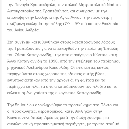
την Παναγία Χρυσοκέφαλο, τον παλαιό Μητροπολιτικό Ναό της
Αυτοκρατορίας της Τραπεζούντας και συνέχισαν με την
επίσκεψη στην Εκκλησία της Αγίας Άννας, την παλαιότερη
ος
ος
σωζόμενη εκκλησία της πόλης (7
– 9
αι.) και την Εκκλησία
του Αγίου Ανδρέα.
Στη συνέχεια κατευθύνθηκαν στους καταπράσινους λόφους
της Τραπεζούντας για να επισκεφθούν την περίφημη Έπαυλη
του Οίκου Καπαγιαννίδη, την οποία ανέγειρε ο Κώστας και η
Άννα Καπαγιαννίδη το 1890, υπό την επίβλεψη του περίφημου
μηχανικού Αλέξανδρου Κακουλίδη. Οι επισκέπτες καθώς
περιηγούνταν στους χώρους της εξαίσιας αυτής βίλας,
εντυπωσιάστηκαν από την αρχοντιά, τη φινέτσα και τα
περίτεχνα έπιπλα, τα οποία καταδεικνύουν τον πλούτο και το
εκλεπτυσμένο γούστο της οικογένειας Καπαγιαννίδη.
Την 5η Ιουλίου ολοκληρώθηκε το προσκύνημα στο Πόντο και
οι προσκυνητές, αεροπορικώς, κατευθύνθηκαν στην
Κωνσταντινούπολη. Αμέσως μετά την άφιξη ξεκίνησε μια
συγκλονιστική προσκυνηματική περιήγηση, με πρώτο σταθμό