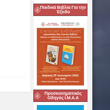
Παιδικά Βιβλία Για την
Έξοδο
Προσκυνηματικός
Οδηγός Ι.Μ.Α.Α