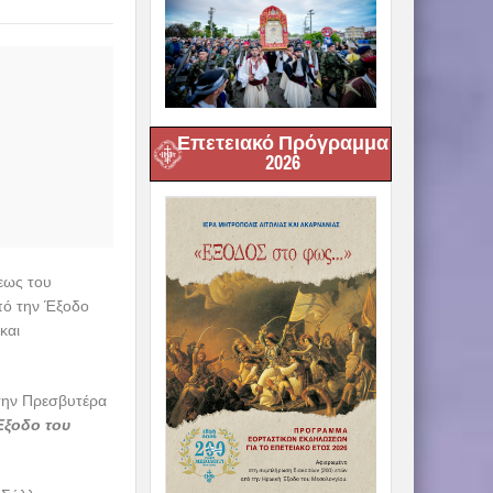
Επετειακό Πρόγραμμα
2026
εως του
από την Έξοδο
και
 την Πρεσβυτέρα
Έξοδο του