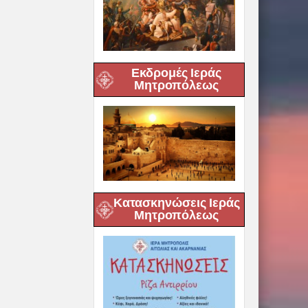
Εκδρομές Ιεράς
Μητροπόλεως
Κατασκηνώσεις Ιεράς
Μητροπόλεως