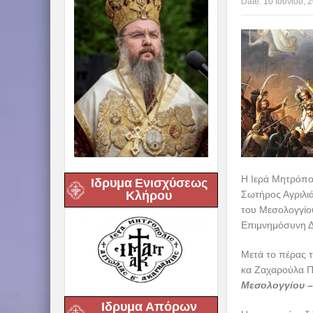
Date:
10 Ιουνίου, 
Η Ιερά Μητρόπο
Ιδρυμα Ενισχύσεως
Κλήρου
Σωτήρος Αγριλιά
του Μεσολογγίο
Επιμνημόσυνη Δ
Μετά το πέρας τ
κα Ζαχαρούλα Π
Μεσολογγίου –
Ιδρυμα Απόρων