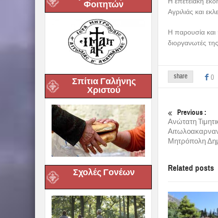
Η επετειακή εκ
Φοιτητών
Αγριλιάς και εκ
Η παρουσία και 
διοργανωτές της
share
0
Σπίτια Γαλήνης
Χριστού
Previous :
Ανώτατη Τιμητι
Αιτωλοακαρνανί
Μητρόπολη Δημ
Related posts
Σχολές Γονέων