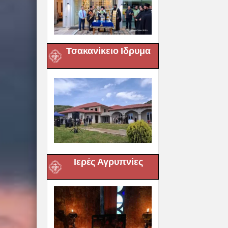
Τσακανίκειο Ιδρυμα
Ιερές Αγρυπνίες