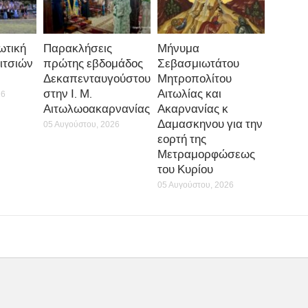
ωτική
Παρακλήσεις
Μήνυμα
ιτσιών
πρώτης εβδομάδος
Σεβασμιωτάτου
Δεκαπενταυγούστου
Μητροπολίτου
στην Ι. Μ.
Αιτωλίας και
26
Αιτωλωοακαρνανίας
Ακαρνανίας κ
Δαμασκηνου για την
05 Αυγούστου, 2026
εορτή της
Μετραμορφώσεως
του Κυρίου
05 Αυγούστου, 2026