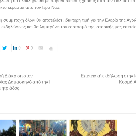
δήλωση θα ολοκληρωθεί με παραδοσιακούς χορούς από τον Πολιτιστικό
λεκτό κέρασμα από τον Ιερό Ναό.
η συμμετοχή όλων θα αποτελέσει ιδιαίτερη τιμή για την Ενορία της Αγριλ
 εκδηλώσεως και θα λαμπρύνει τον εορτασμό της ιστορικής μας επετεί
0
0
κή Διάκριση στον
Επετειακή εκδήλωση στην 
ας Δαμασκηνό από την Ι.
Κοσμά Α
ητριάδος