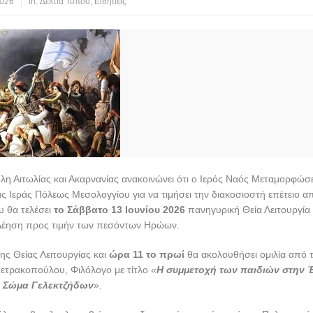
2026
in:
Δελτία Τύπου
,
Ειδήσεις
λη Αιτωλίας και Ακαρνανίας ανακοινώνει ότι ο Ιερός Ναός Μεταμορφώσ
ς Ιεράς Πόλεως Μεσολογγίου για να τιμήσει την διακοσιοστή επέτειο 
υ θα τελέσει
το Σάββατο 13 Ιουνίου 2026
πανηγυρική Θεία Λειτουργία 
έηση προς τιμήν των πεσόντων Ηρώων.
ης Θείας Λειτουργίας και
ώρα 11 το πρωί
θα ακολουθήσει ομιλία από
ετρακοπούλου, Φιλόλογο με τίτλο «
Η συμμετοχή των παιδιών στην 
 Σώμα Γελεκτζήδων
».