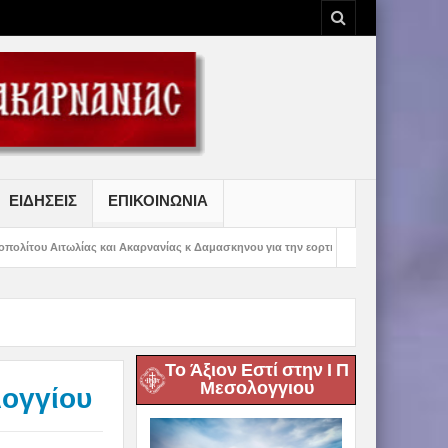
ΕΙΔΗΣΕΙΣ
ΕΠΙΚΟΙΝΩΝΙΑ
ς και Ακαρνανίας κ Δαμασκηνου για την εορτή της Μετραμορφώσεως του Κυρίου
Το Άξιον Εστί στην Ι Π
Μεσολογγιου
λογγίου