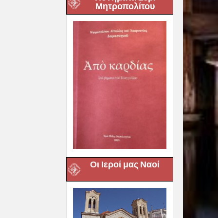
Μητροπολίτου
Οι Ιεροί μας Ναοί