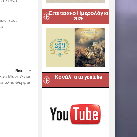
 Σύλλογο
Επετειακό Ημερολόγιο
2026
ιάς, τους
ου.
Next :
Kανάλι στο youtube
Ιερά Μονή Αγίου
ιτωλού Θέρμου