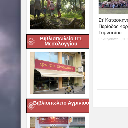
Στ’ Κατασκην
Περίοδος Κορ
Γυμνασίου
Βιβλιοπωλείο Ι.Π.
05 Αυγούστου, 20
Μεσολογγίου
Βιβλιοπωλείο Αγρινίου