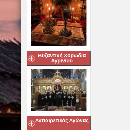
Βυζαντινή Χορωδία
Αγρινίου
Αντιαιρετικός Αγώνας