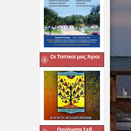
Οι Τοπικοί μας Άγιοι
Πονήματα Σεβ.