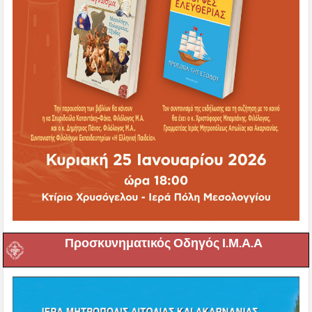
Προσκυνηματικός Οδηγός Ι.Μ.Α.Α