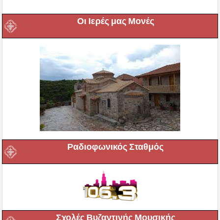
Οι Ιερές μας Μονές
Ραδιοφωνικός Σταθμός
Σχολές Βυζαντινής Μουσικής