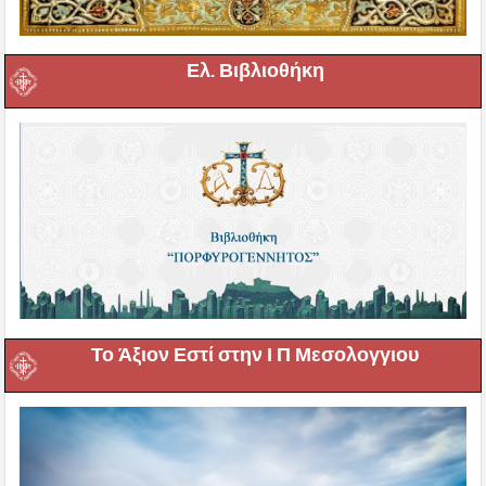
Ελ. Βιβλιοθήκη
Το Άξιον Εστί στην Ι Π Μεσολογγιου