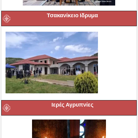
Τσακανίκειο Ιδρυμα
Ιερές Αγρυπνίες