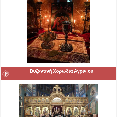
Βυζαντινή Χορωδία Αγρινίου