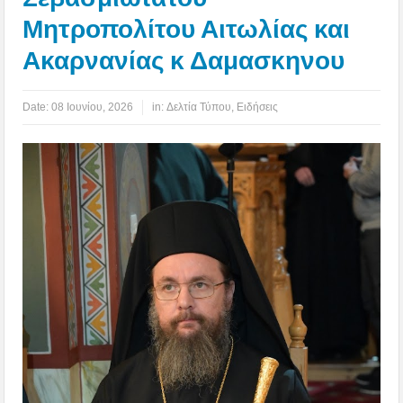
Μητροπολίτου Αιτωλίας και
Ακαρνανίας κ Δαμασκηνου
Date:
08 Ιουνίου, 2026
in:
Δελτία Τύπου
,
Ειδήσεις