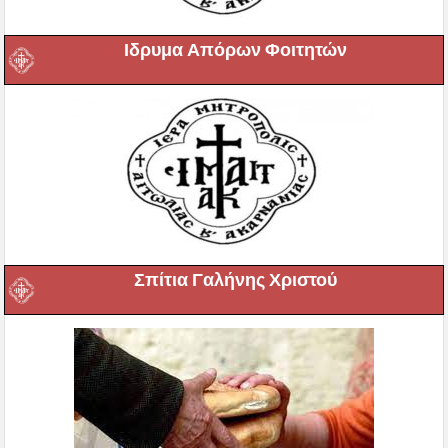
Ιδρυμα Απόρων Φοιτητών
Σπίτια Γαλήνης Χριστού