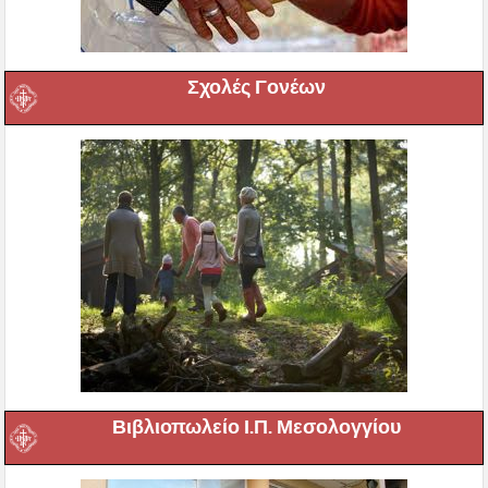
Σχολές Γονέων
Βιβλιοπωλείο Ι.Π. Μεσολογγίου