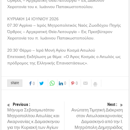
Όρθρος – Αρχιερατική Θεία Λειτουργία – Εις Διάκονον
Χειροτονία του κ. Ιωάννου Παπακωστοπούλου.
ΚΥΡΙΑΚΗ 14 ΙΟΥΝΙΟΥ 2026
07:30’ Αγρίνιο – Ιερός Μητροπολιτικός Ναός Ζωοδόχου Πηγής
Όρθρος – Αρχιερατική Θεία Λειτουργία – Εις Πρεσβύτερον
Χειροτονία του π. Ιωάννου Παπακωστοπούλου.
20:30’ Θέρμο – Ιερά Μονή Αγίου Κοσμά Αιτωλού
Επετειακή Εκδήλωση με θέμα: «Ο Άγιος Κοσμάς ο Αιτωλός ως
πρόδρομος της Ελληνικής Επαναστάσεως».
share
0
0
0
Previous :
Next :
Μήνυμα Σεβασμιωτάτου
Ανώτατη Τιμητική Διάκριση
Μητροπολίτου Αιτωλίας και
στον Αιτωλοακαρνανίας
Ακαρνανίας κ Δαμασκηνου
Δαμασκηνό από την Ι.
για την Κυριακή των Αγίων
Μητρόπολη Δημητριάδος