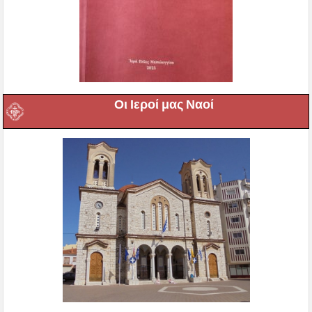
Οι Ιεροί μας Ναοί