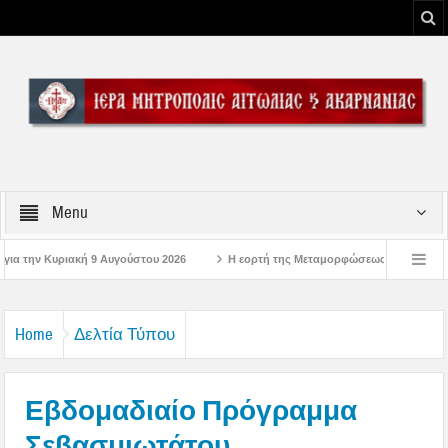
Menu
 2026
Η εορτή της Μεταμορφώσεως του Σωτήρος Χριστού στην Ι. Μ. Αιτωλοα
ώσεις στην Μπαμπίνη Αιτωλοακαρνανίας Μνημείο Πεσόντων Μπαμπινιωτών στην Έξ
Home
Δελτία Τύπου
Εβδομαδιαίο Πρόγραμμα
Σεβασμιωτάτου