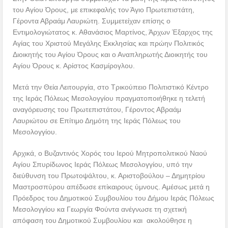
του Αγίου Όρους, με επικεφαλής τον Άγιο Πρωτεπιστάτη,
Γέροντα Αβραάμ Λαυριώτη. Συμμετείχαν επίσης ο
Εντιμολογιώτατος κ. Αθανάσιος Μαρτίνος, Άρχων Έξαρχος της
Αγίας του Χριστού Μεγάλης Εκκλησίας και πρώην Πολιτικός
Διοικητής του Αγίου Όρους και ο Αναπληρωτής Διοικητής του
Αγίου Όρους κ. Αρίστος Κασμίρογλου.
Μετά την Θεία Λειτουργία, στο Τρικούπειο Πολιτιστικό Κέντρο
της Ιεράς Πόλεως Μεσολογγίου πραγματοποιήθηκε η τελετή
αναγόρευσης του Πρωτεπιστάτου, Γέροντος Αβραάμ
Λαυριώτου σε Επίτιμο Δημότη της Ιεράς Πόλεως του
Μεσολογγίου.
Αρχικά, ο Βυζαντινός Χορός του Ιερού Μητροπολιτικού Ναού
Αγίου Σπυρίδωνος Ιεράς Πόλεως Μεσολογγίου, υπό την
διεύθυνση του Πρωτοψάλτου, κ. Αριστοβούλου – Δημητρίου
Μαστροσπύρου απέδωσε επίκαιρους ύμνους. Αμέσως μετά η
Πρόεδρος του Δημοτικού Συμβουλίου του Δήμου Ιεράς Πόλεως
Μεσολογγίου κα Γεωργία Φούντα ανέγνωσε τη σχετική
απόφαση του Δημοτικού Συμβουλίου και ακολούθησε η