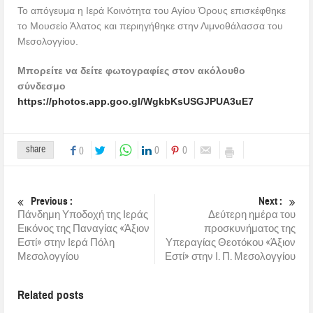
Το απόγευμα η Ιερά Κοινότητα του Αγίου Όρους επισκέφθηκε
το Μουσείο Άλατος και περιηγήθηκε στην Λιμνοθάλασσα του
Μεσολογγίου.
Μπορείτε να δείτε φωτογραφίες στον ακόλουθο
σύνδεσμο
https://photos.app.goo.gl/WgkbKsUSGJPUA3uE7
share
0
0
0
Previous :
Next :
Πάνδημη Υποδοχή της Ιεράς
Δεύτερη ημέρα του
Εικόνος της Παναγίας «Άξιον
προσκυνήματος της
Εστί» στην Ιερά Πόλη
Υπεραγίας Θεοτόκου «Άξιον
Μεσολογγίου
Εστί» στην Ι. Π. Μεσολογγίου
Related posts