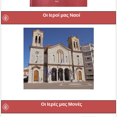
Οι Ιεροί μας Ναοί
Οι Ιερές μας Μονές