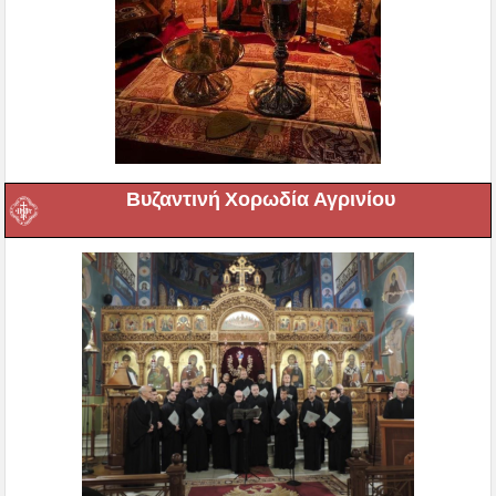
Βυζαντινή Χορωδία Αγρινίου