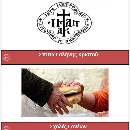
Σπίτια Γαλήνης Χριστού
Σχολές Γονέων