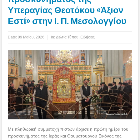
Υπεραγίας Θεοτόκου «Άξιον
Εστί» στην Ι. Π. Μεσολογγίου
Date:
09 Μαΐου, 2026
in:
Δελτία Τύπου
,
Ειδήσεις
Με πληθωρική συμμετοχή πιστών άρχισε η πρώτη ημέρα του
προσκυνήματος της Ιεράς και Θαυματουργού Εικόνος της