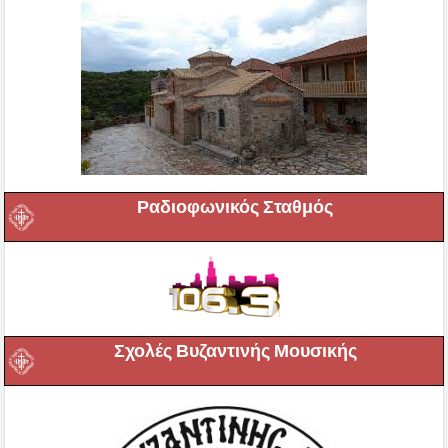
Ραδιοφωνικός Σταθμός
Σχολές Βυζαντινής Μουσικής