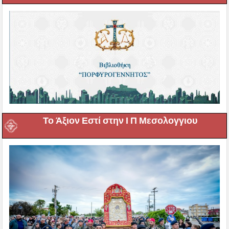
Το Άξιον Εστί στην Ι Π Μεσολογγιου