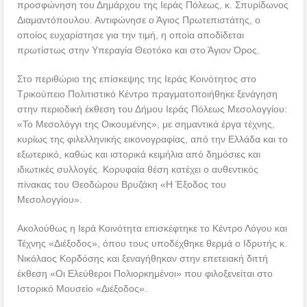
προσφώνηση του Δημάρχου της Ιεράς Πόλεως, κ. Σπυρίδωνος
Διαμαντόπουλου. Αντιφώνησε ο Άγιος Πρωτεπιστάτης, ο
οποίος ευχαρίστησε για την τιμή, η οποία αποδίδεται
πρωτίστως στην Υπεραγία Θεοτόκο και στο Άγιον Όρος.
Στο περιθώριο της επίσκεψης της Ιεράς Κοινότητος στο
Τρικούπειο Πολιτιστικό Κέντρο πραγματοποιήθηκε ξενάγηση
στην περιοδική έκθεση του Δήμου Ιεράς Πόλεως Μεσολογγίου:
«Το Μεσολόγγι της Οικουμένης», με σημαντικά έργα τέχνης,
κυρίως της φιλελληνικής εικονογραφίας, από την Ελλάδα και το
εξωτερικό, καθώς και ιστορικά κειμήλια από δημόσιες και
ιδιωτικές συλλογές. Κορυφαία θέση κατέχει ο αυθεντικός
πίνακας του Θεοδώρου Βρυζάκη «Η Έξοδος του
Μεσολογγίου».
Ακολούθως η Ιερά Κοινότητα επισκέφτηκε το Κέντρο Λόγου και
Τέχνης «Διέξοδος», όπου τους υποδέχθηκε θερμά ο Ιδρυτής κ.
Νικόλαος Κορδόσης και ξεναγήθηκαν στην επετειακή διττή
έκθεση «Οι Ελεύθεροι Πολιορκημένοι» που φιλοξενείται στο
Ιστορικό Μουσείο «Διέξοδος».