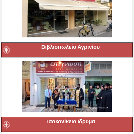
Βιβλιοπωλείο Αγρινίου
Τσακανίκειο Ιδρυμα