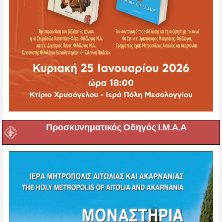
Προσκυνηματικός Οδηγός Ι.Μ.Α.Α