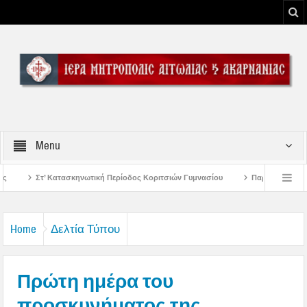
Menu
ή Περίοδος Κοριτσιών Γυμνασίου
Παρακλήσεις πρώτης εβδομάδος Δεκαπεντα
του Μεσολογγίου
Μήνυμα Σεβασμιωτάτου Μητροπολίτου Αιτωλίας και Ακαρναν
Home
Δελτία Τύπου
Πρώτη ημέρα του
προσκυνήματος της