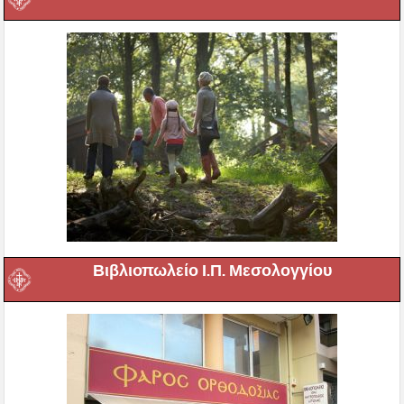
Βιβλιοπωλείο Ι.Π. Μεσολογγίου