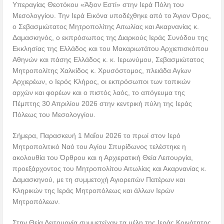
Υπεραγίας Θεοτόκου «Άξιον Εστί» στην Ιερά Πόλη του
Μεσολογγίου. Την Ιερά Εικόνα υποδέχθηκε από το Άγιον Όρος,
ο Σεβασμιώτατος Μητροπολίτης Αιτωλίας και Ακαρνανίας κ.
Δαμασκηνός, ο εκπρόσωπος της Διαρκούς Ιεράς Συνόδου της
Εκκλησίας της Ελλάδος και του Μακαριωτάτου Αρχιεπισκόπου
Αθηνών και πάσης Ελλάδος κ. κ. Ιερωνύμου, Σεβασμιώτατος
Μητροπολίτης Χαλκίδος κ. Χρυσόστομος, πλειάδα Αγίων
Αρχιερέων, ο Ιερός Κλήρος, οι εκπρόσωποι των τοπικών
αρχών και φορέων και ο πιστός λαός, το απόγευμα της
Πέμπτης 30 Απριλίου 2026 στην κεντρική πύλη της Ιεράς
Πόλεως του Μεσολογγίου.
Σήμερα, Παρασκευή 1 Μαΐου 2026 το πρωί στον Ιερό
Μητροπολιτικό Ναό του Αγίου Σπυρίδωνος τελέστηκε η
ακολουθία του Όρθρου και η Αρχιερατική Θεία Λειτουργία,
προεξάρχοντος του Μητροπολίτου Αιτωλίας και Ακαρνανίας κ.
Δαμασκηνού, με τη συμμετοχή Αγιορειτών Πατέρων και
Κληρικών της Ιεράς Μητροπόλεως και άλλων Ιερών
Μητροπόλεων.
Στην Θεία Λειτουργία συμμετείχαν τα μέλη της Ιεράς Κοινότητος