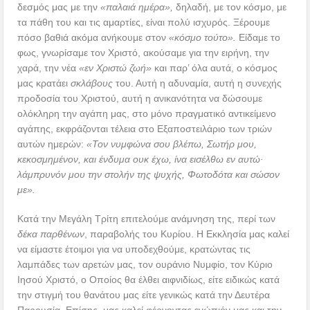
δεσμός μας με την
«παλαιά ημέρα»,
δηλαδή, με τον κόσμο, με
τα πάθη του και τις αμαρτίες, είναι πολύ ισχυρός. Ξέρουμε
πόσο βαθιά ακόμα ανήκουμε στον
«κόσμο τούτο».
Είδαμε το
φως, γνωρίσαμε τον Χριστό, ακούσαμε για την ειρήνη, την
χαρά, την νέα
«εν Χριστώ ζωή»
και παρ’ όλα αυτά, ο κόσμος
μας κρατάει
σκλάβους
του. Αυτή η αδυναμία, αυτή η συνεχής
προδοσία του Χριστού, αυτή η ανικανότητα να δώσουμε
ολόκληρη την αγάπη μας, στο μόνο πραγματικό αντικείμενο
αγάπης, εκφράζονται τέλεια στο Εξαποστειλάριο των τριών
αυτών ημερών:
«Τον νυμφώνα σου βλέπω, Σωτήρ μου,
κεκοσμημένον, και ένδυμα ουκ έχω, ίνα εισέλθω εν αυτώ·
λάμπρυνόν μου την στολήν της ψυχής, Φωτοδότα και σώσον
με».
Κατά την Μεγάλη Τρίτη επιτελούμε ανάμνηση της, περί των
δέκα παρθένων
, παραβολής του Κυρίου. Η Εκκλησία μας καλεί
να είμαστε έτοιμοι για να υποδεχθούμε, κρατώντας τις
λαμπάδες των αρετών μας, τον ουράνιο Νυμφίο, τον Κύριο
Ιησού Χριστό, ο Οποίος θα έλθει αιφνιδίως, είτε ειδικώς κατά
την στιγμή του θανάτου μας είτε γενικώς κατά την Δευτέρα
Παρουσία. Επίσης, μας καλεί φέρνοντας ενώπιόν μας και την