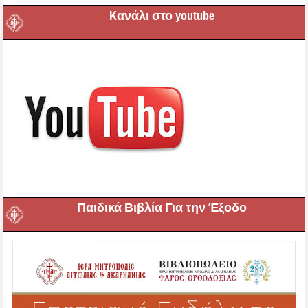
Kανάλι στο youtube
Παιδικά Βιβλία Για την Έξοδο