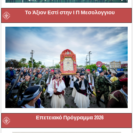
Το Άξιον Εστί στην Ι Π Μεσολογγιου
Επετειακό Πρόγραμμα 2026