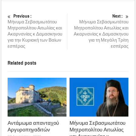
Previous :
Next :
Μήνυμα Σεβασμιωτάτου
Μήνυμα Σεβασμιωτάτου
Μητροπολίτου Αιτωλίας και
Μητροπολίτου Αιτωλίας και
Ακαρνανίας κ Δαμασκηνου
Ακαρνανίας κ Δαμασκηνου
για την Κυριακή των Βαίων
για τη Μεγάλη Τρίτη
εσπέρας
εσπέρας
Related posts
Αντάμωμα απανταχού
Μήνυμα Σεβασμιωτάτου
Αργυροπηγαδιτών
Μητροπολίτου Αιτωλίας