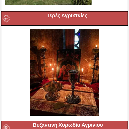
Ιερές Αγρυπνίες
Βυζαντινή Χορωδία Αγρινίου