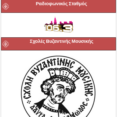
Ραδιοφωνικός Σταθμός
Σχολές Βυζαντινής Μουσικής