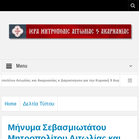
Menu
νίας κ Δαμασκηνου για την Κυριακή 9 Αυγούστου 2026
Η εορτή της Μεταμο
 Παναγίας
Δέηση υπέρ των πυροσβεστών και των πυροπλήκτων στην Ι. Μ. Α
Home
Δελτία Τύπου
Μήνυμα Σεβασμιωτάτου
Μητροπολίτου Αιτωλίας και