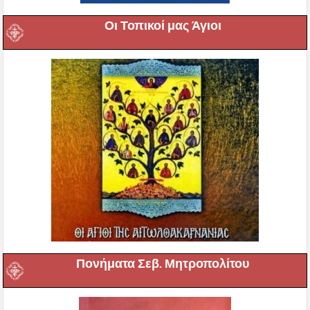
Οι Τοπικοί μας Άγιοι
Πονήματα Σεβ. Μητροπολίτου