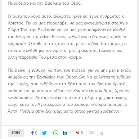
Παράδεισο και την Βασιλεία του Θεού.
Γι’ αυτό τον λόγο αυτό, άλλωστε, ήλθε και έγινε άνθρωπος ο
Χριστός. Για να μας παραλάβει, να μας ενσωματώσει στο Άγιο
Σώμα Του, την Εκκλησία και να μας μεταμορφώσει σε κλαδιά
του δέντρου που είναι Εκείνος.
«Εγώ ειμι η άμπελος, υμείς τα
κλήματα».
Ο κάθε πιστός συνιστά, μετά το Άγιο Βάπτισμα, με
το οποίο ενδύθηκε τον Χριστό, μία προέκταση Εκείνου, μία
άλλη παρουσία Του μέσα στον κόσμο.
Ποιά είναι η ευθύνη, λοιπόν, του πιστού, για να μην μείνει εκτός
νυμφώνος της Βασιλείας των Ουρανών; Να φυλάττει το ένδυμα
της ψυχής, που ενδύθηκε στο Βάπτισμα, τον ίδιο τον Χριστό,
καθαρό και αρρύπωτο.
«Όσοι εις Χριστόν εβαπτίσθητε, Χριστόν
ενεδύσασθε».
Αυτός είναι και ο σκοπός όλης της χριστιανικής
ζωής, κατά τον Άγιο Σεραφείμ του Σάρωφ,
«να κρατήσουμε το
Άγιον Πνεύμα στην ζωή μας, με το οποίο γίναμε χριστιανοί».
share
0
0
0