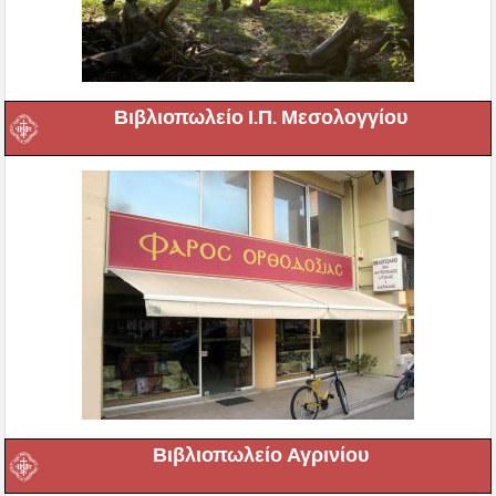
Βιβλιοπωλείο Ι.Π. Μεσολογγίου
Βιβλιοπωλείο Αγρινίου