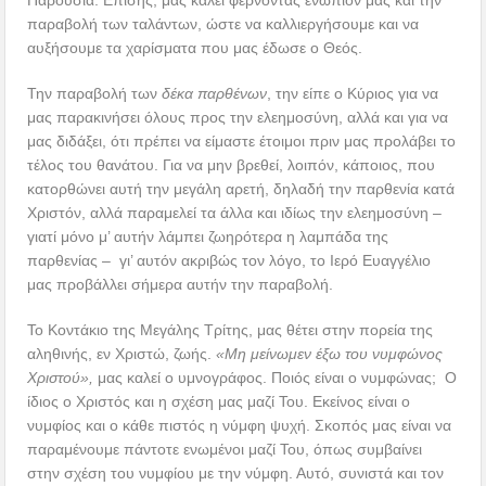
παραβολή των ταλάντων, ώστε να καλλιεργήσουμε και να
αυξήσουμε τα χαρίσματα που μας έδωσε ο Θεός.
Την παραβολή των
δέκα παρθένων
, την είπε ο Κύριος για να
μας παρακινήσει όλους προς την ελεημοσύνη, αλλά και για να
μας διδάξει, ότι πρέπει να είμαστε έτοιμοι πριν μας προλάβει το
τέλος του θανάτου. Για να μην βρεθεί, λοιπόν, κάποιος, που
κατορθώνει αυτή την μεγάλη αρετή, δηλαδή την παρθενία κατά
Χριστόν, αλλά παραμελεί τα άλλα και ιδίως την ελεημοσύνη –
γιατί μόνο μ’ αυτήν λάμπει ζωηρότερα η λαμπάδα της
παρθενίας – γι’ αυτόν ακριβώς τον λόγο, το Ιερό Ευαγγέλιο
μας προβάλλει σήμερα αυτήν την παραβολή.
Το Κοντάκιο της Μεγάλης Τρίτης, μας θέτει στην πορεία της
αληθινής, εν Χριστώ, ζωής.
«Μη μείνωμεν έξω του νυμφώνος
Χριστού»,
μας καλεί ο υμνογράφος. Ποιός είναι ο νυμφώνας; Ο
ίδιος ο Χριστός και η σχέση μας μαζί Του. Εκείνος είναι ο
νυμφίος και ο κάθε πιστός η νύμφη ψυχή. Σκοπός μας είναι να
παραμένουμε πάντοτε ενωμένοι μαζί Του, όπως συμβαίνει
στην σχέση του νυμφίου με την νύμφη. Αυτό, συνιστά και τον