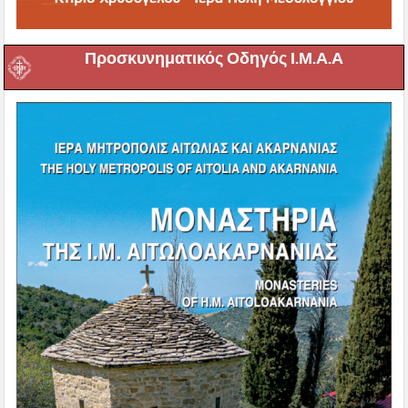
Προσκυνηματικός Οδηγός Ι.Μ.Α.Α