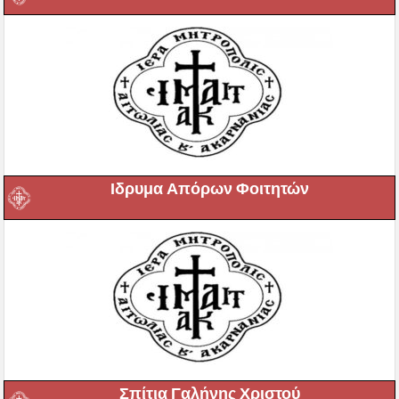
Ιδρυμα Απόρων Φοιτητών
Σπίτια Γαλήνης Χριστού