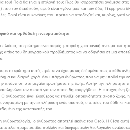
λία του! Ποιά θα είναι η επιλογή του; Πώς θα ισορροπήσει ανάμεσα στις
) που τον διεκδικούν, αφού είναι «γέννημα» και των δύο; Τί ερμηνεία δ
ει; Ποιοί είναι οι κανόνες που πρέπει να αποδεχθεί και, κυρίως, γιατί ν
ικό και ορθόδοξη πνευματικότητα
 πλαίσιο, το ερώτημα είναι σαφές: μπορεί η χριστιανική πνευματικότητ
ης αιτίας του δημογραφικού προβλήματος και να οδηγήσει σε μια αποτε
υ;
ουμε το ερώτημα αυτό, πρέπει να έχουμε ως δεδομένο πως ο κάθε άνθ
νόημα και διαρκή χαρά. Δεν υπάρχει άνθρωπος που να μην ποθεί την ε
ην απάντηση στα μεγάλα ερωτήματα της ζωής. Αυτήν την πληρότητα τη
εκπληρώνει τον σκοπό για τον οποίο δημιουργήθηκε. Η ευτυχισμένη ζω
. Ο άνθρωπος είναι ελεύθερος να επιλέξει οποιονδήποτε σκοπό ζωής,
συνυφασμένη με την εκπλήρωση ενός σκοπού, ο οποίος τού δόθηκε και
δομένο της κατασκευής του.
ξη ανθρωπολογία, ο άνθρωπος αποτελεί εικόνα του Θεού. Η θέση αυτή
 αποτελεί προμετωπίδα πολλών και διαφορετικών θεολογικών αναλύσε