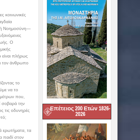
ες κοινωνικές
αγδαία
νητή Νοημοσύνη—
αυξανόμενες
ζωής. Ο
ομικής
ο είναι πλήρως
ι τον άνθρωπο
ίζοντας το
ύμε να το
 μέτρων που,
ί σοβαρά την
Επέτειος 200 Ετών 1826-
ς τις οδυνηρές
2026
τό;
ά ερωτήματα, τα
α παιδί στον