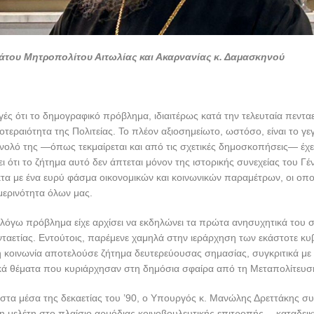
άτου Μητροπολίτου Αιτωλίας και Ακαρνανίας κ. Δαμασκηνού
γές ότι το δημογραφικό πρόβλημα, ιδιαιτέρως κατά την τελευταία πενταετ
τεραιότητα της Πολιτείας. Το πλέον αξιοσημείωτο, ωστόσο, είναι το γεγ
νολό της —όπως τεκμαίρεται και από τις σχετικές δημοσκοπήσεις— έχε
ι ότι το ζήτημα αυτό δεν άπτεται μόνον της ιστορικής συνεχείας του Γέ
τα με ένα ευρύ φάσμα οικονομικών και κοινωνικών παραμέτρων, οι οπο
μερινότητα όλων μας.
 λόγω πρόβλημα είχε αρχίσει να εκδηλώνει τα πρώτα ανησυχητικά του
ταετίας. Εντούτοις, παρέμενε χαμηλά στην ιεράρχηση των εκάστοτε κ
η κοινωνία αποτελούσε ζήτημα δευτερεύουσας σημασίας, συγκριτικά με
κά θέματα που κυριάρχησαν στη δημόσια σφαίρα από τη Μεταπολίτευση
 στα μέσα της δεκαετίας του ’90, ο Υπουργός κ. Μανώλης Δρεττάκης συ
 μελέτη στο πλαίσιο αρμόδιας κοινοβουλευτικής επιτροπής —καταδεικ