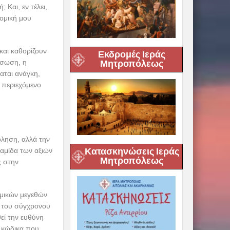
 Και, εν τέλει,
τομική μου
και καθορίζουν
Εκδρομές Ιεράς
ίσωση, η
Μητροπόλεως
αται ανάγκη,
 περιεχόμενο
όληση, αλλά την
Κατασκηνώσεις Ιεράς
ραμίδα των αξιών
Μητροπόλεως
ς στην
ομικών μεγεθών
α του σύγχρονου
εί την ευθύνη
υ κώδικα που