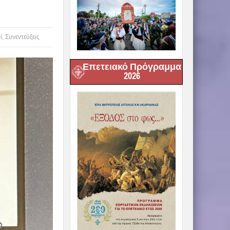
ί
,
Συνεντεύξεις
Επετειακό Πρόγραμμα
2026