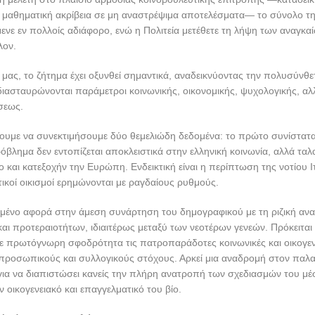
 μαθηματική ακρίβεια σε μη αναστρέψιμα αποτελέσματα— το σύνολο τη
ενε εν πολλοίς αδιάφορο, ενώ η Πολιτεία μετέθετε τη λήψη των αναγκα
λον.
μας, το ζήτημα έχει οξυνθεί σημαντικά, αναδεικνύοντας την πολυσύνθε
ιασταυρώνονται παράμετροι κοινωνικής, οικονομικής, ψυχολογικής, α
σεως.
ουμε να συνεκτιμήσουμε δύο θεμελιώδη δεδομένα: το πρώτο συνίσταται
βλημα δεν εντοπίζεται αποκλειστικά στην ελληνική κοινωνία, αλλά ταλ
ο και κατεξοχήν την Ευρώπη. Ενδεικτική είναι η περίπτωση της νοτίου Ι
οτικοί οικισμοί ερημώνονται με ραγδαίους ρυθμούς.
ομένο αφορά στην άμεση συνάρτηση του δημογραφικού με τη ριζική αν
ι προτεραιοτήτων, ιδιαιτέρως μεταξύ των νεοτέρων γενεών. Πρόκειται 
ε πρωτόγνωρη σφοδρότητα τις πατροπαράδοτες κοινωνικές και οικογεν
προσωπικούς και συλλογικούς στόχους. Αρκεί μια αναδρομή στον παλα
για να διαπιστώσει κανείς την πλήρη ανατροπή των σχεδιασμών του μ
ν οικογενειακό και επαγγελματικό του βίο.