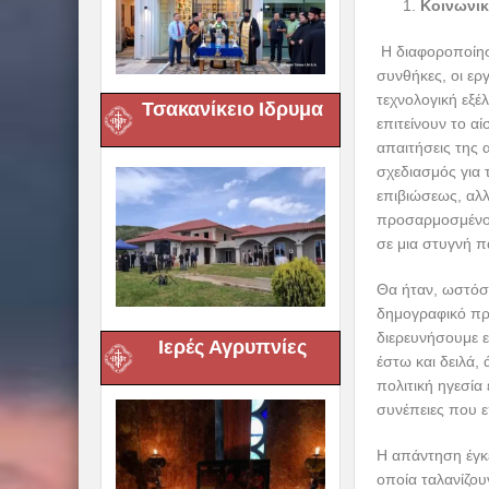
Κοινωνικ
Η διαφοροποίησ
συνθήκες, οι ερ
τεχνολογική εξ
Τσακανίκειο Ιδρυμα
επιτείνουν το α
απαιτήσεις της 
σχεδιασμός για 
επιβιώσεως, αλλ
προσαρμοσμένο 
σε μια στυγνή π
Θα ήταν, ωστόσο
δημογραφικό πρό
διερευνήσουμε ε
Ιερές Αγρυπνίες
έστω και δειλά,
πολιτική ηγεσία
συνέπειες που ε
Η απάντηση έγκε
οποία ταλανίζου