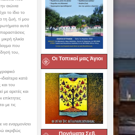
την αιώνια
ει το ίδιο το
 τη ζωή, τί μου
 ερωτήματα αυτά
 παραστάσεις
μικρή ηλικία
άδειγμα που
ίδησή του,
Οι Τοπικοί μας Άγιοι
ογραφικό
ιδιαίτερα κατά
 και του
 με αρετές και
οι επίκτητες
ι με τις
 να εναρμονίσει
εδώ ακριβώς
Πονήματα Σεβ.