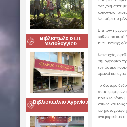
οδηγούμαστε με
κοινωνίας παρέμ
ένα αόριστο μέλ
Επί των ημερών 
καθώς σε αυτό δ
Βιβλιοπωλείο Ι.Π.
Μεσολογγίου
πνευματικής φύ
Καταρχάς, οφείλ
δημογραφικό πρό
τον δυτικό κόσμ
ορεινοί και αγρ
Το δεύτερο δεδ
συμπεριφορών κα
που κλονίζουν μ
Βιβλιοπωλείο Αγρινίου
καθώς και τους 
κινηματογράφο 
αναφορικά με το