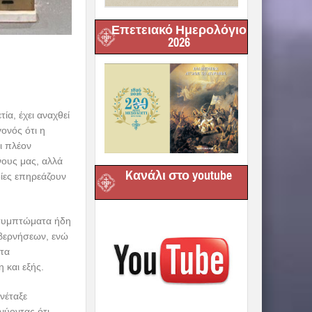
Επετειακό Ημερολόγιο
2026
ία, έχει αναχθεί
ονός ότι η
ι πλέον
νους μας, αλλά
Kανάλι στο youtube
ίες επηρεάζουν
 συμπτώματα ήδη
υβερνήσεων, ενώ
 τα
 και εξής.
νέταξε
νύοντας ότι