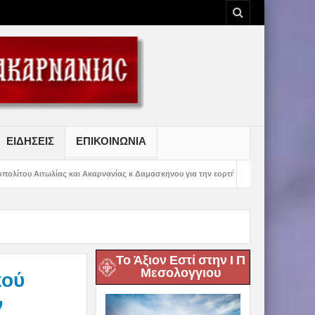
ΕΙΔΗΣΕΙΣ
ΕΠΙΚΟΙΝΩΝΙΑ
ι Ακαρνανίας κ Δαμασκηνου για την εορτή της Μετραμορφώσεως του Κυρίου
Το Άξιον Εστί στην Ι Π
Μεσολογγιου
κού
ν