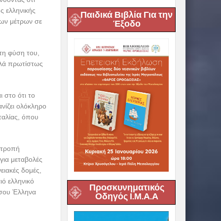
ς ελληνικής
Παιδικά Βιβλία Για την
ίων μέτρων σε
Έξοδο
τη φύση του,
λλά πρωτίστως
 στο ότι το
ανίζει ολόκληρο
ταλίας, όπου
ατροπή
για μεταβολές
ειακές δομές,
ιό ελληνικό
Προσκυνηματικός
έσου Έλληνα
Οδηγός Ι.Μ.Α.Α