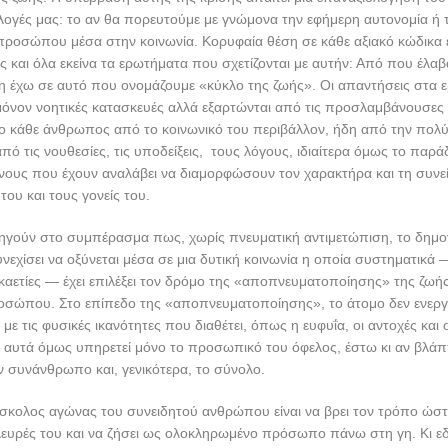
πιλογές μας: το αν θα πορευτούμε με γνώμονα την εφήμερη αυτονομία ή 
ροσώπου μέσα στην κοινωνία. Κορυφαία θέση σε κάθε αξιακό κώδικα έχ
ς και όλα εκείνα τα ερωτήματα που σχετίζονται με αυτήν: Από που έλαβα
έση έχω σε αυτό που ονομάζουμε «κύκλο της ζωής». Οι απαντήσεις στα
μόνον νοητικές κατασκευές αλλά εξαρτώνται από τις προσλαμβάνουσες
ο κάθε άνθρωπος από το κοινωνικό του περιβάλλον, ήδη από την πολύ 
από τις νουθεσίες, τις υποδείξεις, τους λόγους, ιδιαίτερα όμως το παρ
ίνους που έχουν αναλάβει να διαμορφώσουν τον χαρακτήρα και τη συνε
του και τους γονείς του.
δηγούν στο συμπέρασμα πως, χωρίς πνευματική αντιμετώπιση, το δημ
εχίσει να οξύνεται μέσα σε μια δυτική κοινωνία η οποία συστηματικά —
δεκαετίες — έχει επιλέξει τον δρόμο της «αποπνευματοποίησης» της ζωής
σώπου. Στο επίπεδο της «αποπνευματοποίησης», το άτομο δεν ενεργεί
 με τις φυσικές ικανότητες που διαθέτει, όπως η ευφυΐα, οι αντοχές και 
 αυτά όμως υπηρετεί μόνο το προσωπικό του όφελος, έστω κι αν βλάπτε
ον συνάνθρωπο και, γενικότερα, το σύνολο.
σκολος αγώνας του συνειδητού ανθρώπου είναι να βρει τον τρόπο ώστε
πλευρές του και να ζήσει ως ολοκληρωμένο πρόσωπο πάνω στη γη. Κι 