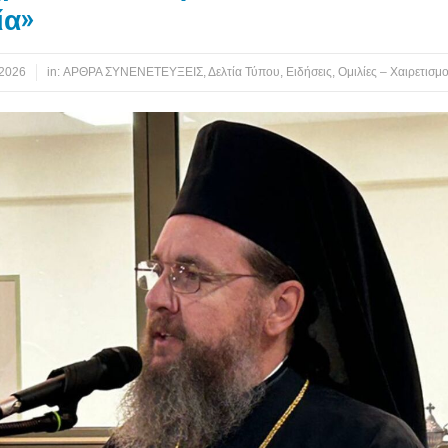
ία»
 2026
in:
ΑΡΘΡΑ ΣΥΝΕΝΕΤΕΥΞΕΙΣ
,
Δελτία Τύπου
,
Ειδήσεις
,
Ομιλίες – Χαιρετισμο