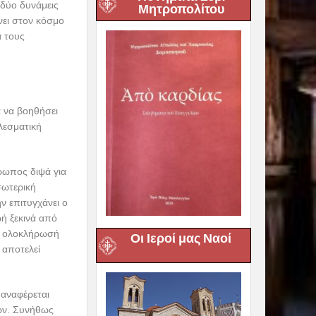
 δύο δυνάμεις
Μητροπολίτου
ίνει στον κόσμο
α τους
α να βοηθήσει
λεσματική
ρωπος διψά για
σωτερική
ν επιτυγχάνει ο
ή ξεκινά από
 η ολοκλήρωσή
Οι Ιεροί μας Ναοί
 αποτελεί
 αναφέρεται
ων. Συνήθως