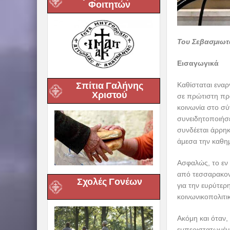
Φοιτητών
Του Σεβασμιωτ
Εισαγωγικά
Σπίτια Γαλήνης
Καθίσταται εναρ
Χριστού
σε πρώτιστη προ
κοινωνία στο σύ
συνειδητοποιήσε
συνδέεται άρρηκ
άμεσα την καθη
Ασφαλώς, το εν
από τεσσαρακον
Σχολές Γονέων
για την ευρύτερ
κοινωνικοπολιτι
Ακόμη και όταν,
εμπεριστατωμένη