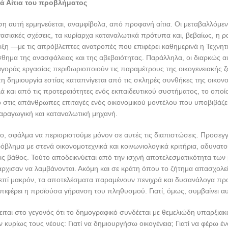
ά Αίτια του προβλήματος
η αυτή ερμηνεύεται, αναμφίβολα, από προφανή αίτια. Οι μεταβαλλόμεν
γασιακές σχέσεις, τα κυρίαρχα καταναλωτικά πρότυπα και, βεβαίως, η ρ
έλιξη —με τις απρόβλεπτες ανατροπές που επιφέρει καθημερινά η Τεχ
ίσθημα της ανασφάλειας και της αβεβαιότητας. Παράλληλα, οι διαρκώς 
αγοράς εργασίας περιθωριοποιούν τις παραμέτρους της οικογενειακής 
τη δημιουργία εστίας καταπνίγεται από τις σκληρές συνθήκες της οικον
ά και από τις προτεραιότητες ενός εκπαιδευτικού συστήματος, το οποί
στις απάνθρωπες επιταγές ενός οικονομικού μοντέλου που υποβιβάζε
αραγωγική και καταναλωτική μηχανή.
, σφάλμα να περιοριστούμε μόνον σε αυτές τις διαπιστώσεις. Προσεγγ
βλημα με στενά οικονομοτεχνικά και κοινωνιολογικά κριτήρια, αδυνατο
ις βάθος. Τούτο αποδεικνύεται από την ισχνή αποτελεσματικότητα των
 άρχισαν να λαμβάνονται. Ακόμη και σε κράτη όπου το ζήτημα απασχολε
 επί μακρόν, τα αποτελέσματα παραμένουν πενιχρά και δυσανάλογα προ
πιφέρει η προϊούσα γήρανση του πληθυσμού. Γιατί, όμως, συμβαίνει αυ
ιται στο γεγονός ότι το δημογραφικό συνδέεται με θεμελιώδη υπαρξιακ
ν κυρίως τους νέους: Γιατί να δημιουργήσω οικογένεια; Γιατί να φέρω έν