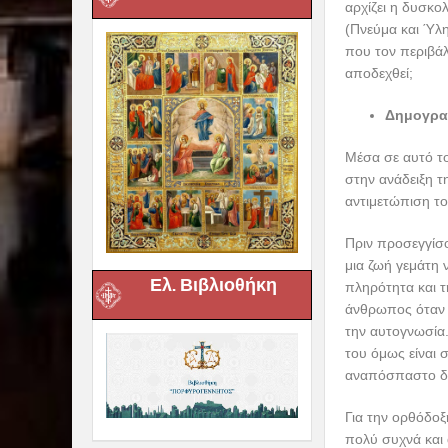
αρχίζει η δυσκο
(Πνεύμα και Ύλη
που τον περιβάλλ
αποδεχθεί;
Δημογραφ
Μέσα σε αυτό το
στην ανάδειξη τ
αντιμετώπιση το
Πριν προσεγγίσ
μια ζωή γεμάτη 
Ελ. Βιβλιοθήκη
πληρότητα και τ
άνθρωπος όταν 
την αυτογνωσία
του όμως είναι 
αναπόσπαστο δε
Για την ορθόδο
πολύ συχνά και