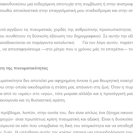
 διακινδυνεύσω μια ενδεχόμενη αποτυχία στη συμβίωση ή στην ανατροφή;
οσιωθώ αποκλειστικά στην επαγγελματική μου σταδιοδρομία και στην α
τά αγγίζουν τις πνευματικές χορδές της ανθρώπινης προσωπικότητας 
ου συνθέτουν τη δύσκολη εξίσωση του δημογραφικού. Σε αυτήν την εξ
αναδεικνύεται σε παράγοντα καταλυτικό. Για τον λόγο αυτόν, παρίστ
ό, να αποσαφηνίσουμε —στο μέτρο που ο χρόνος μάς το επιτρέπει— το
.
ση της πνευματικότητας
ματικότητα δεν αποτελεί μια αφηρημένη έννοια ή μια θεωρητική ενασχ
νω στην οποία οικοδομείται η στάση μας απέναντι στη ζωή. Όταν η πυ
αι από το «εμείς» στο «εγώ», τότε μοιραία αλλάζει και η προσέγγισή μα
τεκνογονία και τη θυσιαστική αγάπη.
πρόβλημα, λοιπόν, στην ουσία του, δεν είναι απλώς ένα ζήτημα οικον
ροχών· είναι πρωτίστως κρίση πνευματική και αξιακή. Είναι η δυσκολί
μευτεί σε κάτι που υπερβαίνει τη δική του ατομικότητα και να αποδεχθ
ης ζωής. Η υπέρβαση αυτής της κρίσης απαιτεί μια επαναξιολόγηση το