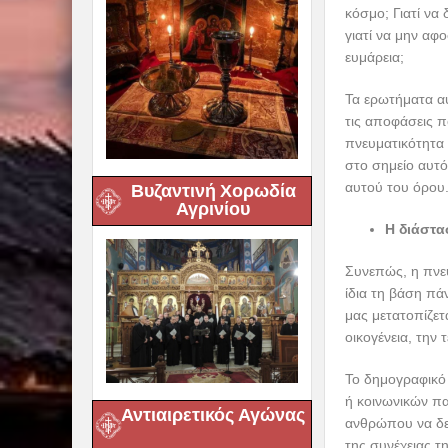
κόσμο; Γιατί να
γιατί να μην αφ
ευμάρεια;
Τα ερωτήματα αυ
τις αποφάσεις π
πνευματικότητα 
στο σημείο αυτ
αυτού του όρου
Βυζαντινή Χορωδία
Αγρινίου
Η διάστα
Συνεπώς, η πνευ
ίδια τη βάση πά
μας μετατοπίζετ
οικογένεια, την 
Το δημογραφικό 
ή κοινωνικών πα
Αντιαιρετικός Αγώνας
ανθρώπου να δεσ
της συνέχειας τ