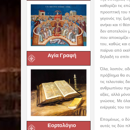
καθορίζει τις ε
προοπτική του π
γεγονός της ζωή
ανήκει και τί θ
δεν αποτελούν 
που αποκομίζει 
του, καθώς και 
παίρνει από εκε
Αγία Γραφή
δηλαδή το σπίτι 
Όλα, λοιπόν, ο
πρόβλημα θα συν
τις τελευταίες 
ανθρωπίνου προ
αξίες, αλλά μόνο
γνώσεις. Με όλα
ενέργειές του τ
Επομένως, ο δύ
Εορτολόγιο
αυτές τις δύο 