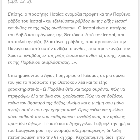
(Εβρ. 12, 2).
Ε
πίσης, ο προφήτης Ησαΐας ονομάζει προφητικά την Παρθένο,
ράβδο του Ιεσσαί
«και εξελεύσεται ράβδος εκ της ρίζης Ιεσσαί
και άνθος εκ της ρίζης αναβήσεται».
Ο Ιεσσαί είναι ο πατέρας
του Δαβίδ και πρόγονος της Θεοτόκου. Από τον Ιεσσαί, που
αποτελεί την ρίζα, βλαστάνει η ράβδος, που προεικονίζει την
Παναγία και από αυτήν ανθίζει το άνθος, που προεικονίζει τον
Χριστό.
«Ράβδος εκ της ρίζης Ιεσσαί και άνθος εξ αυτής, Χριστέ,
εκ της Παρθένου ανεβλάστησας…».
Ε
πισημαίνοντας ο Άγιος Γρηγόριος ο Παλαμάς σε μία ομιλία
του για το πρόσωπο της Θεοτόκου λέει και τα εξής
χαρακτηριστικά:
«Ω Παρθένε θεία και τώρα ουράνια, πώς να
περιγράψω όλα τα δικά σου χαρίσματα; Πώς να σε δοξάσω,
εσένα τον θησαυρό της δόξας; Ακόμα και η μνήμη σου μόνο
αγιάζει αυτόν που την χρησιμοποιεί. Προς εσένα και η κλίση
μόνο καθιστά τον νου καθαρώτερο, ανεβάζοντάς τον αμέσως
προς θείο ύψος».
Γι’ αυτό και ο Αρχάγγελος Γαβριήλ την ημέρα
του Ευαγγελισμού, την ονομάζει
«Κεχαριτωμένη»,
δηλαδή
πεπληρωμένη από την θεϊκή χάρι.
Κεχαριτωμένη
, διότι ήταν