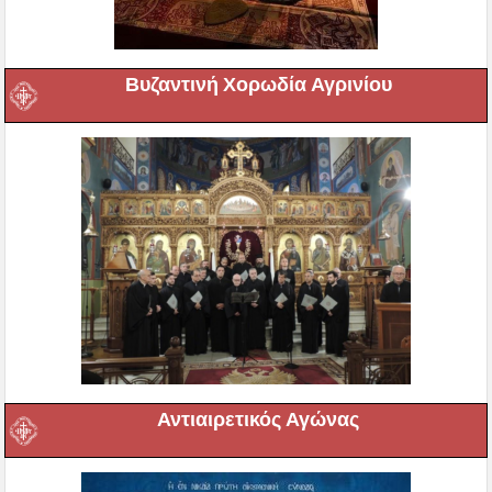
Βυζαντινή Χορωδία Αγρινίου
Αντιαιρετικός Αγώνας