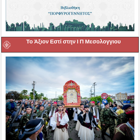
Το Άξιον Εστί στην Ι Π Μεσολογγιου