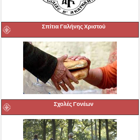
Σπίτια Γαλήνης Χριστού
Σχολές Γονέων