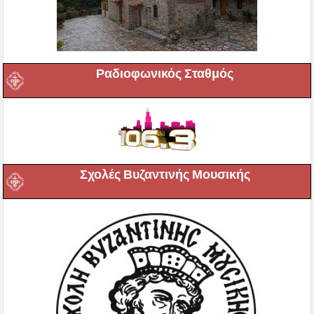
Ραδιοφωνικός Σταθμός
Σχολές Βυζαντινής Μουσικής