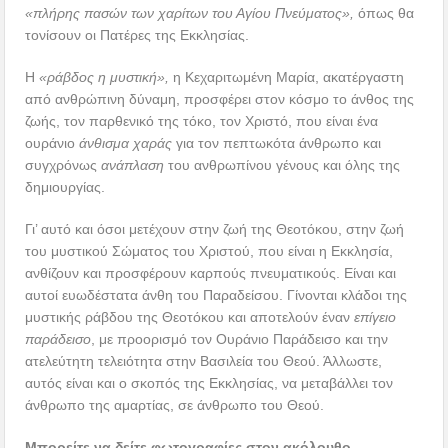
«πλήρης πασών των χαρίτων του Αγίου Πνεύματος»,
όπως θα
τονίσουν οι Πατέρες της Εκκλησίας.
Η
«ράβδος η μυστική»,
η Κεχαριτωμένη Μαρία, ακατέργαστη
από ανθρώπινη δύναμη, προσφέρει στον κόσμο το άνθος της
ζωής, τον παρθενικό της τόκο, τον Χριστό, που είναι ένα
ουράνιο
άνθισμα χαράς
για τον πεπτωκότα άνθρωπο και
συγχρόνως
ανάπλαση
του ανθρωπίνου γένους και όλης της
δημιουργίας.
Γι’ αυτό και όσοι μετέχουν στην ζωή της Θεοτόκου, στην ζωή
του μυστικού Σώματος του Χριστού, που είναι η Εκκλησία,
ανθίζουν και προσφέρουν καρπούς πνευματικούς. Είναι και
αυτοί ευωδέστατα άνθη του Παραδείσου. Γίνονται κλάδοι της
μυστικής ράβδου της Θεοτόκου και αποτελούν έναν
επίγειο
παράδεισο
, με προορισμό τον Ουράνιο Παράδεισο και την
ατελεύτητη τελειότητα στην Βασιλεία του Θεού. Άλλωστε,
αυτός είναι και ο σκοπός της Εκκλησίας, να μεταβάλλει τον
άνθρωπο της αμαρτίας, σε άνθρωπο του Θεού.
Μπορείτε να δείτε φωτογραφίες στον ακόλουθο