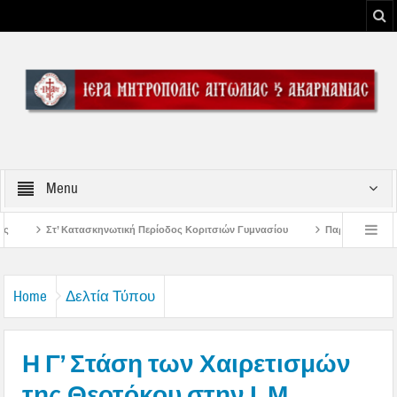
Menu
ή Περίοδος Κοριτσιών Γυμνασίου
Παρακλήσεις πρώτης εβδομάδος Δεκαπεντ
του Μεσολογγίου
Μήνυμα Σεβασμιωτάτου Μητροπολίτου Αιτωλίας και Ακαρνα
Home
Δελτία Τύπου
Η Γ’ Στάση των Χαιρετισμών
της Θεοτόκου στην Ι. Μ.