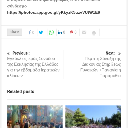
σύνδεσμο
https://photos.app.goo.gl/yKkyzK5uzvVUtW1E6
share
0
0
0
Previous :
Next :
Εγκύκλιος Ιεράς Συνόδου
Πέμπτη Σύναξη της
της Εκκλησίας της Ελλάδος
Διακονίας Στηρίξεως
για την εβδομάδα Ιερατικών
Γυναικών «Παναγία η
κλίσεων
Παραμυθία
Related posts