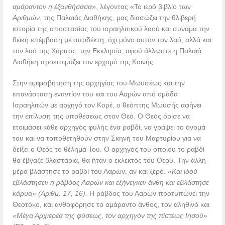
αμάραντον η έξανθήσασα»
, λέγοντας «Το ιερό βιβλίο των
Αριθμών
, της Παλαιάς Διαθήκης, μας διασώζει την θλιβερή
ιστορία της αποστασίας του ισραηλιτικού λαού και συνάμα την
θεϊκή επέμβαση με αποδέκτη, όχι μόνο αυτόν τον λαό, αλλά και
τον λαό της Χάριτος, την Εκκλησία, αφού άλλωστε η Παλαιά
Διαθήκη προετοιμάζει τον ερχομό της Καινής.
Στην αμφισβήτηση της αρχηγίας του Μωυσέως και την
επανάσταση εναντίον του και του Ααρών από ομάδα
Ισραηλιτών με αρχηγό τον Κορέ, ο θεόπτης Μωυσής αφήνει
την επίλυση της υποθέσεως στον Θεό. Ο Θεός όρισε να
ετοιμάσει κάθε αρχηγός φυλής ένα ραβδί, να γράψει το όνομά
του και να τοποθετηθούν στην Σκηνή του Μαρτυρίου για να
δείξει ο Θεός το θέλημά Του. Ο αρχηγός του οποίου το ραβδί
θα έβγαζε βλαστάρια, θα ήταν ο εκλεκτός του Θεού. Την άλλη
μέρα βλάστησε το ραβδί του Ααρών, αν και ξερό.
«Και ιδού
εβλάστησεν η ράβδος Ααρών και εξήνεγκεν άνθη και εβλάστησε
κάρυα» (Αριθμ. 17, 16).
Η ράβδος του Ααρών προτυπώνει την
Θεοτόκο, και ανθοφόρησε το αμάραντο άνθος, τον αληθινό και
«Μέγα Αρχιερέα της φύσεως, τον αρχηγόν της πίστεως Ιησού»