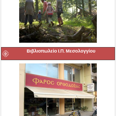
Βιβλιοπωλείο Ι.Π. Μεσολογγίου