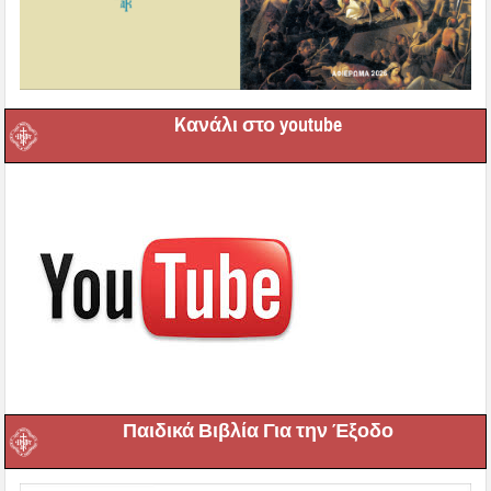
Kανάλι στο youtube
Παιδικά Βιβλία Για την Έξοδο