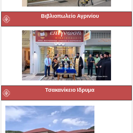
Βιβλιοπωλείο Αγρινίου
Τσακανίκειο Ιδρυμα