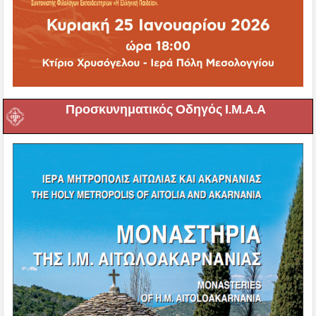
Προσκυνηματικός Οδηγός Ι.Μ.Α.Α