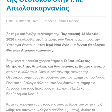
Αιτωλοακαρνανίας
Date:
14 Μαρτίου, 2026
in:
Δελτία Τύπου
,
Ειδήσεις
Σε κλίμα κατάνυξης τελέσθηκε την
Παρασκευή 13 Μαρτίου
2026
η ακολουθία της Γ’ Στάσης των Χαιρετισμών προς την
Υπεραγία Θεοτόκο, στον
Ιερό Ναό Αγίου Ιωάννου Θεολόγου
Φυτειών Αιτωλοακαρνανίας.
Στην ιερά ακολουθία χοροστάτησε ο
Σεβασμιώτατος
Μητροπολίτης Αιτωλίας και Ακαρνανίας κ. Δαμασκηνός,
ο
οποίος έψαλλε τους Οίκους ενώπιον της εικόνας της
Θεοτόκου, συμπαραστατούμενος από τον Εφημέριο του Ναού,
Πρωτοπρ. Γεώργιο Φλώρο, τον Αρχιδιάκονο π. Δημήτριο
Λαγούδη και τους Διακόνους π. Σωκράτη Σχίζα και π.
Βαρθολομαίο Κοσμά.
Κατά το κήρυγμά του στους πιστούς ανέλυσε τον στίχο της ζ’
ωδής του κανόνος:
«Χαίρε η ράβδος η μυστική, άνθος το