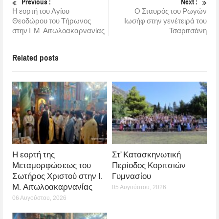
Previous :
Next :
Η εορτή του Αγίου
Ο Σταυρός του Ρωγών
Θεοδώρου του Τήρωνος
Ιωσήφ στην γενέτειρά του
στην Ι. Μ. Αιτωλοακαρνανίας
Τσαριτσάνη
Related posts
Η εορτή της
Στ’ Κατασκηνωτική
Μεταμορφώσεως του
Περίοδος Κοριτσιών
Σωτήρος Χριστού στην Ι.
Γυμνασίου
Μ. Αιτωλοακαρνανίας
05 Αυγούστου, 2026
06 Αυγούστου, 2026