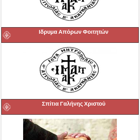
Ιδρυμα Απόρων Φοιτητών
Σπίτια Γαλήνης Χριστού