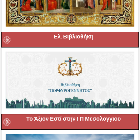
Ελ. Βιβλιοθήκη
Το Άξιον Εστί στην Ι Π Μεσολογγιου