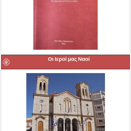
Οι Ιεροί μας Ναοί