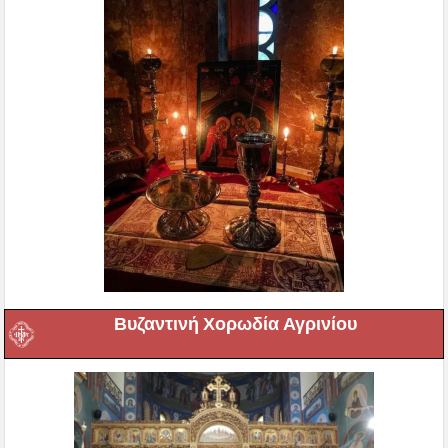
Βυζαντινή Χορωδία Αγρινίου