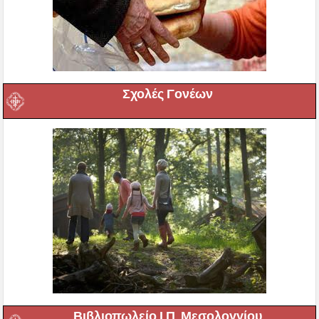
Σχολές Γονέων
Βιβλιοπωλείο Ι.Π. Μεσολογγίου