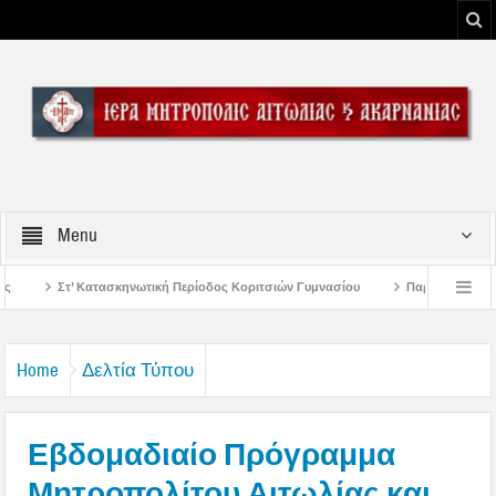
Menu
κή Περίοδος Κοριτσιών Γυμνασίου
Παρακλήσεις πρώτης εβδομάδος Δεκαπεν
 του Μεσολογγίου
Μήνυμα Σεβασμιωτάτου Μητροπολίτου Αιτωλίας και Ακαρν
Home
Δελτία Τύπου
Εβδομαδιαίο Πρόγραμμα
Μητροπολίτου Αιτωλίας και