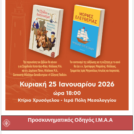
Προσκυνηματικός Οδηγός Ι.Μ.Α.Α