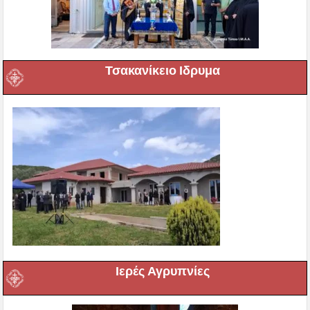
Τσακανίκειο Ιδρυμα
Ιερές Αγρυπνίες