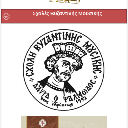
Σχολές Βυζαντινής Μουσικής